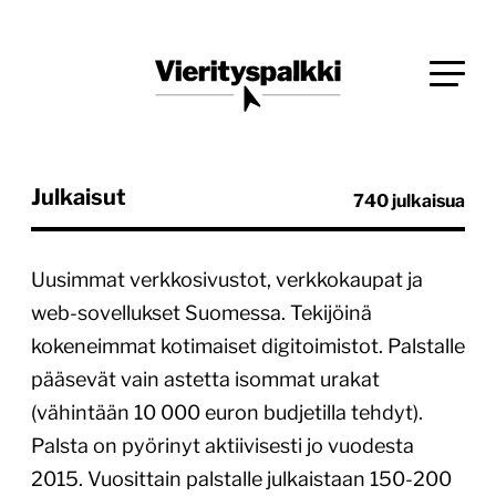
Siirry
Blogi verkkopalveluiden uudistajille ja kehittäjille
suoraan
Vierityspalkki.fi
sisältöön
Julkaisut
740 julkaisua
Uusimmat verkkosivustot, verkkokaupat ja
web-sovellukset Suomessa. Tekijöinä
kokeneimmat kotimaiset digitoimistot. Palstalle
pääsevät vain astetta isommat urakat
(vähintään 10 000 euron budjetilla tehdyt).
Palsta on pyörinyt aktiivisesti jo vuodesta
2015. Vuosittain palstalle julkaistaan 150-200