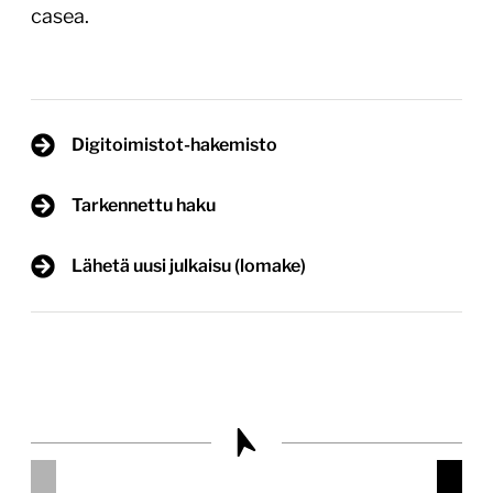
casea.
Digitoimistot-hakemisto
Tarkennettu haku
Lähetä uusi julkaisu (lomake)