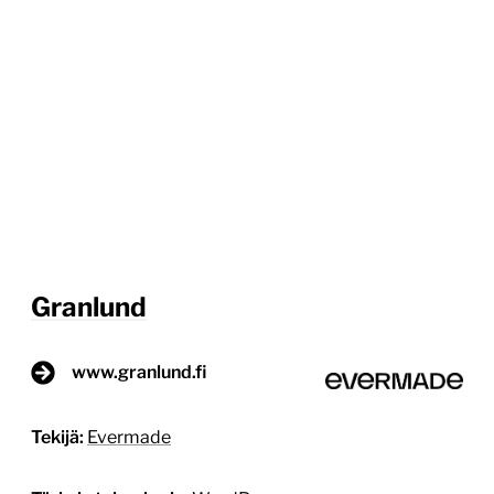
Granlund
www.granlund.fi
Tekijä:
Evermade