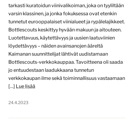
tarkasti kuratoidun viinivalikoiman, joka on tyyliltään
varsin klassinen, ja jonka fokuksessa ovat etenkin
tunnetut eurooppalaiset viinialueet ja rypälelajikkeet.
Bottlescouts keskittyy hyvään makuun ja aitouteen.
Luotettavuus, käytettävyys ja uusien laatuviinien
löydettävyys – näiden avainsanojen ääreltä
Kaimanan suunnittelijat lähtivät uudistamaan
Bottlescouts-verkkokauppaa. Tavoitteena oli saada
jo entuudestaan laadukkaana tunnetun
verkkokaupan ilme sekä toiminnallisuus vastaamaan
[…]
Lue lisää
24.4.2023