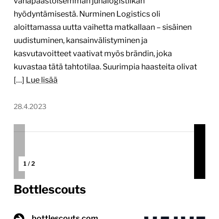
vähäpäästöisemmän junalogistiikan
hyödyntämisestä. Nurminen Logistics oli
aloittamassa uutta vaihetta matkallaan – sisäinen
uudistuminen, kansainvälistyminen ja
kasvutavoitteet vaativat myös brändin, joka
kuvastaa tätä tahtotilaa. Suurimpia haasteita olivat
[…]
Lue lisää
28.4.2023
1
/
2
Bottlescouts
bottlescouts.com