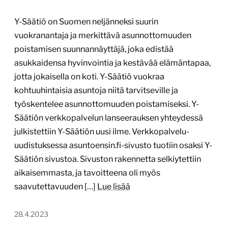
Y-Säätiö on Suomen neljänneksi suurin
vuokranantaja ja merkittävä asunnottomuuden
poistamisen suunnannäyttäjä, joka edistää
asukkaidensa hyvinvointia ja kestävää elämäntapaa,
jotta jokaisella on koti. Y-Säätiö vuokraa
kohtuuhintaisia asuntoja niitä tarvitseville ja
työskentelee asunnottomuuden poistamiseksi. Y-
Säätiön verkkopalvelun lanseerauksen yhteydessä
julkistettiin Y-Säätiön uusi ilme. Verkkopalvelu-
uudistuksessa asuntoensin.fi-sivusto tuotiin osaksi Y-
Säätiön sivustoa. Sivuston rakennetta selkiytettiin
aikaisemmasta, ja tavoitteena oli myös
saavutettavuuden […]
Lue lisää
28.4.2023