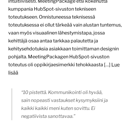
intuitiivisesti. MeetingPackage etsi kokenutta
kumppania HubSpot-sivuston tekniseen
toteutukseen. Onnistuneessa teknisessä
toteutuksessa ei ollut tärkeää vain alustan tuntemus,
vaan myös visuaalinen lähestymistapa, jossa
kehittäjä osaa antaa tarkkaa palautetta ja
kehitysehdotuksia asiakkaan toimittaman designin
pohjalta. MeetingPackagen HubSpot-sivuston
toteutus oli oppikirjaesimerkki tehokkaasta […]
Lue
lisää
“10 pistettä. Kommunikointi oli hyvää,
sain nopeasti vastaukset kysymyksiini ja
kaikki kaikki meni kuten sovittu. Ei
negatiivista sanottavaa.”