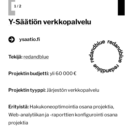
1
/
2
Y-Säätiön verkkopalvelu
ysaatio.fi
Tekijä:
redandblue
Projektin budjetti:
yli 60 000 €
Projektin tyyppi:
Järjestön verkkopalvelu
Erityistä:
Hakukoneoptimointia osana projektia,
Web-analytiikan ja -raporttien konfigurointi osana
projektia