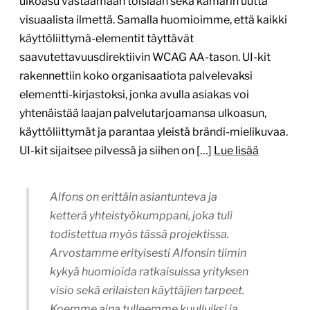
ulkoasu vastaamaan toisiaan sekä kamarin uutta
visuaalista ilmettä. Samalla huomioimme, että kaikki
käyttöliittymä-elementit täyttävät
saavutettavuusdirektiivin WCAG AA-tason. UI-kit
rakennettiin koko organisaatiota palvelevaksi
elementti-kirjastoksi, jonka avulla asiakas voi
yhtenäistää laajan palvelutarjoamansa ulkoasun,
käyttöliittymät ja parantaa yleistä brändi-mielikuvaa.
UI-kit sijaitsee pilvessä ja siihen on […]
Lue lisää
Alfons on erittäin asiantunteva ja
ketterä yhteistyökumppani, joka tuli
todistettua myös tässä projektissa.
Arvostamme erityisesti Alfonsin tiimin
kykyä huomioida ratkaisuissa yrityksen
visio sekä erilaisten käyttäjien tarpeet.
Koemme aina tulleemme kuulluiksi ja