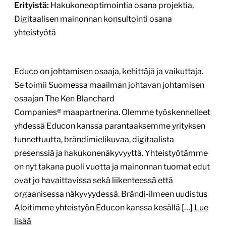
Erityistä:
Hakukoneoptimointia osana projektia,
Digitaalisen mainonnan konsultointi osana
yhteistyötä
Educo on johtamisen osaaja, kehittäjä ja vaikuttaja.
Se toimii Suomessa maailman johtavan johtamisen
osaajan The Ken Blanchard
Companies® maapartnerina. Olemme työskennelleet
yhdessä Educon kanssa parantaaksemme yrityksen
tunnettuutta, brändimielikuvaa, digitaalista
presenssiä ja hakukonenäkyvyyttä. Yhteistyötämme
on nyt takana puoli vuotta ja mainonnan tuomat edut
ovat jo havaittavissa sekä liikenteessä että
orgaanisessa näkyvyydessä. Brändi-ilmeen uudistus
Aloitimme yhteistyön Educon kanssa kesällä […]
Lue
lisää