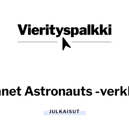
Blogi verkkopalveluiden uudistajille ja kehittäjille
Vierityspalkki.fi
anet Astronauts -ver
JULKAISUT