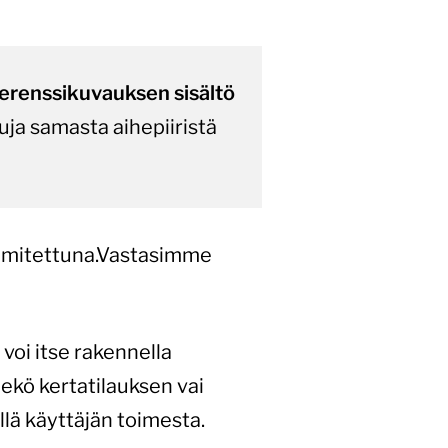
ferenssikuvauksen sisältö
uja samasta aihepiiristä
oimitettuna.Vastasimme
voi itse rakennella
eekö kertatilauksen vai
llä käyttäjän toimesta.