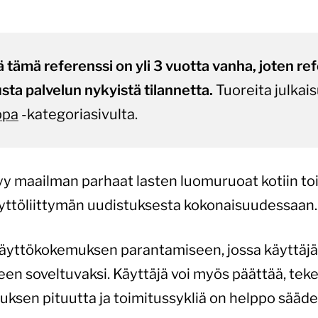
 tämä referenssi on yli 3 vuotta vanha, joten re
sta palvelun nykyistä tilannetta.
Tuoreita julkais
ppa
-kategoriasivulta.
y maailman parhaat lasten luomuruoat kotiin t
ttöliittymän uudistuksesta kokonaisuudessaan.
käyttökokemuksen parantamiseen, jossa käyttäjä 
lleen soveltuvaksi. Käyttäjä voi myös päättää, tek
auksen pituutta ja toimitussykliä on helppo sääde