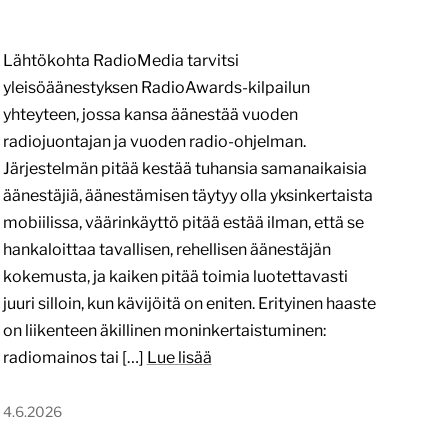
Lähtökohta RadioMedia tarvitsi
yleisöäänestyksen RadioAwards-kilpailun
yhteyteen, jossa kansa äänestää vuoden
radiojuontajan ja vuoden radio-ohjelman.
Järjestelmän pitää kestää tuhansia samanaikaisia
äänestäjiä, äänestämisen täytyy olla yksinkertaista
mobiilissa, väärinkäyttö pitää estää ilman, että se
hankaloittaa tavallisen, rehellisen äänestäjän
kokemusta, ja kaiken pitää toimia luotettavasti
juuri silloin, kun kävijöitä on eniten. Erityinen haaste
on liikenteen äkillinen moninkertaistuminen:
radiomainos tai […]
Lue lisää
4.6.2026