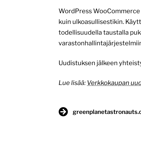
WordPress WooCommerce -verk
kuin ulkoasullisestikin. Käyt
todellisuudella taustalla 
varastonhallintajärjestelmi
Uudistuksen jälkeen yhteisty
Lue lisää:
Verkkokaupan uudis
greenplanetastronauts