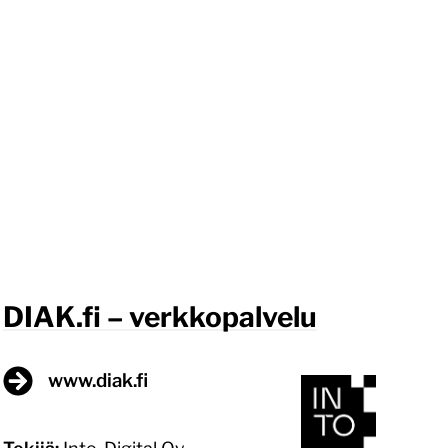
DIAK.fi – verkkopalvelu
www.diak.fi