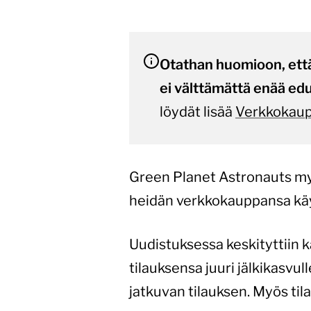
Otathan huomioon, että
ei välttämättä enää edu
löydät lisää
Verkkokau
Green Planet Astronauts my
heidän verkkokauppansa käy
Uudistuksessa keskityttiin 
tilauksensa juuri jälkikasvu
jatkuvan tilauksen. Myös til