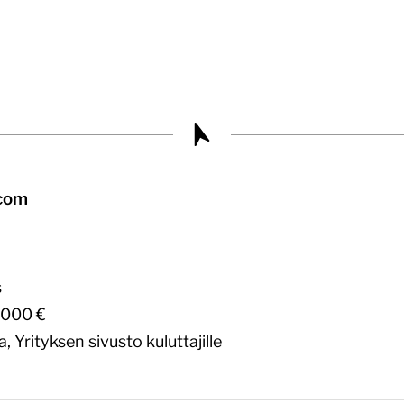
.com
s
000 €
a,
Yrityksen sivusto kuluttajille