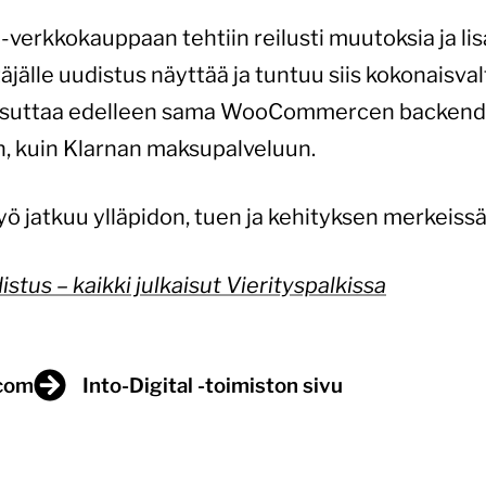
kokauppaan tehtiin reilusti muutoksia ja lisäyk
täjälle uudistus näyttää ja tuntuu siis kokonaisval
puksuttaa edelleen sama WooCommercen backend 
in, kuin Klarnan maksupalveluun.
ö jatkuu ylläpidon, tuen ja kehityksen merkeissä
tus – kaikki julkaisut Vierityspalkissa
.com
Into-Digital -toimiston sivu