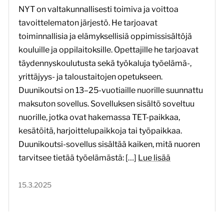
NYT on valtakunnallisesti toimiva ja voittoa
tavoittelematon järjestö. He tarjoavat
toiminnallisia ja elämyksellisiä oppimissisältöjä
kouluille ja oppilaitoksille. Opettajille he tarjoavat
täydennyskoulutusta sekä työkaluja työelämä-,
yrittäjyys- ja taloustaitojen opetukseen.
Duunikoutsi on 13–25-vuotiaille nuorille suunnattu
maksuton sovellus. Sovelluksen sisältö soveltuu
nuorille, jotka ovat hakemassa TET-paikkaa,
kesätöitä, harjoittelupaikkoja tai työpaikkaa.
Duunikoutsi-sovellus sisältää kaiken, mitä nuoren
tarvitsee tietää työelämästä: […]
Lue lisää
15.3.2025