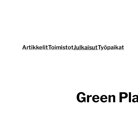
Siirry
suoraan
sisältöön
Artikkelit
Toimistot
Julkaisut
Työpaikat
Green Pl