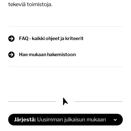
tekeviä toimistoja.
FAQ - kaikki ohjeet ja kriteerit
Hae mukaan hakemistoon
Järjestä:
Uusimman julkaisun mukaan