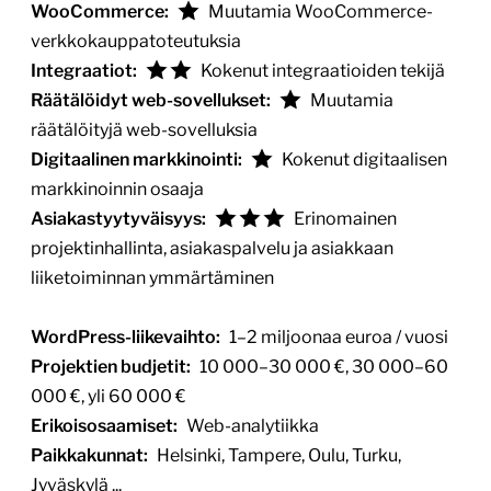
WooCommerce:
Muutamia WooCommerce-
verkkokauppatoteutuksia
Integraatiot:
Kokenut integraatioiden tekijä
Räätälöidyt web-sovellukset:
Muutamia
räätälöityjä web-sovelluksia
Digitaalinen markkinointi:
Kokenut digitaalisen
markkinoinnin osaaja
Asiakastyytyväisyys:
Erinomainen
projektinhallinta, asiakaspalvelu ja asiakkaan
liiketoiminnan ymmärtäminen
WordPress-liikevaihto:
1–2 miljoonaa euroa / vuosi
Projektien budjetit:
10 000–30 000 €, 30 000–60
000 €, yli 60 000 €
Erikoisosaamiset:
Web-analytiikka
Paikkakunnat:
Helsinki, Tampere, Oulu, Turku,
Jyväskylä ...