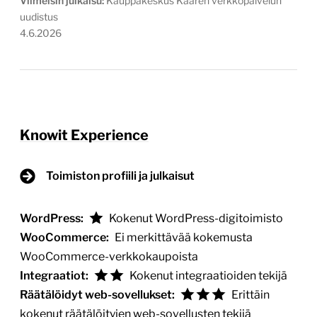
Viimeisin julkaisu:
Kauppakeskus Kaaren verkko­palvelun
uudistus
4.6.2026
Knowit Experience
Toimiston profiili ja julkaisut
WordPress:
Kokenut WordPress-digitoimisto
WooCommerce:
Ei merkittävää kokemusta
WooCommerce-verkkokaupoista
Integraatiot:
Kokenut integraatioiden tekijä
Räätälöidyt web-sovellukset:
Erittäin
kokenut räätälöityjen web-sovellusten tekijä