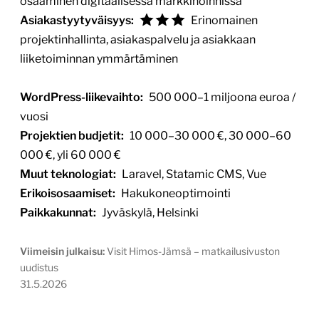
osaaminen digitaalisessa markkinoinnissa
Asiakastyytyväisyys:
Erinomainen
projektinhallinta, asiakaspalvelu ja asiakkaan
liiketoiminnan ymmärtäminen
WordPress-liikevaihto:
500 000–1 miljoona euroa /
vuosi
Projektien budjetit:
10 000–30 000 €, 30 000–60
000 €, yli 60 000 €
Muut teknologiat:
Laravel, Statamic CMS, Vue
Erikoisosaamiset:
Hakukoneoptimointi
Paikkakunnat:
Jyväskylä, Helsinki
Viimeisin julkaisu:
Visit Himos-Jämsä – matkailusivuston
uudistus
31.5.2026