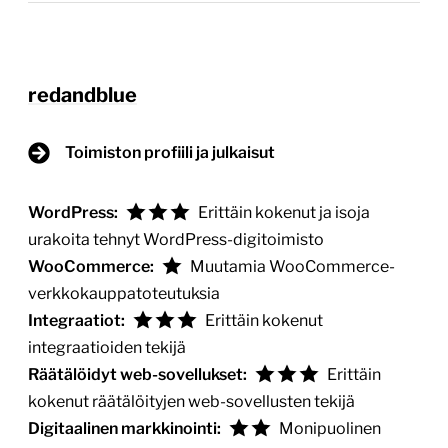
redandblue
Toimiston profiili ja julkaisut
WordPress:
Erittäin kokenut ja isoja
urakoita tehnyt WordPress-digitoimisto
WooCommerce:
Muutamia WooCommerce-
verkkokauppatoteutuksia
Integraatiot:
Erittäin kokenut
integraatioiden tekijä
Räätälöidyt web-sovellukset:
Erittäin
kokenut räätälöityjen web-sovellusten tekijä
Digitaalinen markkinointi:
Monipuolinen