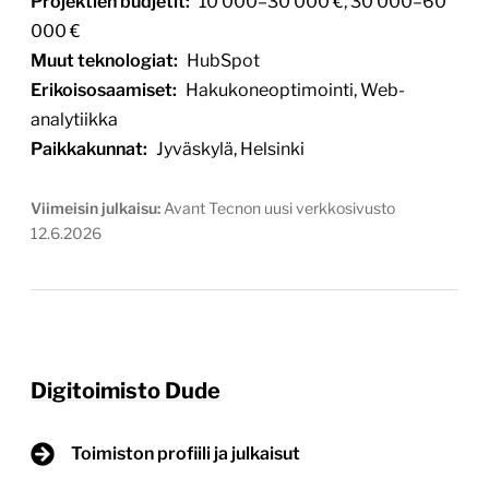
Projektien budjetit:
10 000–30 000 €, 30 000–60
000 €
Muut teknologiat:
HubSpot
Erikoisosaamiset:
Hakukoneoptimointi, Web-
analytiikka
Paikkakunnat:
Jyväskylä, Helsinki
Viimeisin julkaisu:
Avant Tecnon uusi verkkosivusto
12.6.2026
Digitoimisto Dude
Toimiston profiili ja julkaisut