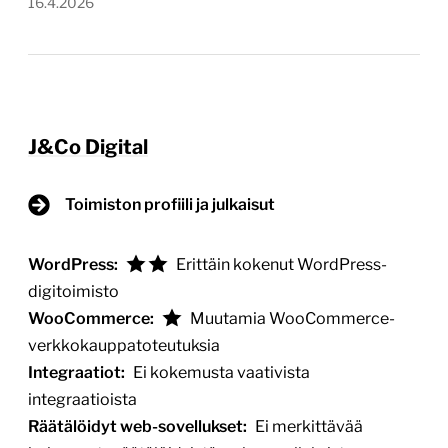
16.4.2026
J&Co Digital
Toimiston profiili ja julkaisut
WordPress:
Erittäin kokenut WordPress-
digitoimisto
WooCommerce:
Muutamia WooCommerce-
verkkokauppatoteutuksia
Integraatiot:
Ei kokemusta vaativista
integraatioista
Räätälöidyt web-sovellukset:
Ei merkittävää