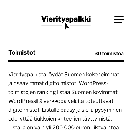
Siirry
Blogi verkkopalveluiden uudistajille ja kehittäjille
suoraan
Vierityspalkki.fi
sisältöön
Toimistot
30 toimistoa
Vierityspalkista löydät Suomen kokeneimmat
ja osaavimmat digitoimistot. WordPress-
toimistojen ranking listaa Suomen kovimmat
WordPressillä verkkopalveluita toteuttavat
digitoimistot. Listalle pääsy ja siellä pysyminen
edellyttää tiukkojen kriteerien täyttymistä.
Listalla on vain yli 200 000 euron liikevaihtoa