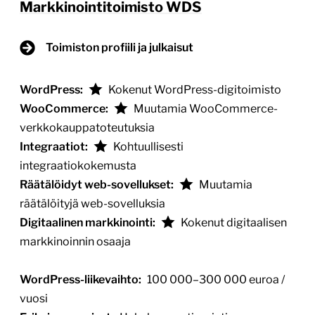
Markkinointitoimisto WDS
Toimiston profiili ja julkaisut
WordPress:
Kokenut WordPress-digitoimisto
WooCommerce:
Muutamia WooCommerce-
verkkokauppatoteutuksia
Integraatiot:
Kohtuullisesti
integraatiokokemusta
Räätälöidyt web-sovellukset:
Muutamia
räätälöityjä web-sovelluksia
Digitaalinen markkinointi:
Kokenut digitaalisen
markkinoinnin osaaja
WordPress-liikevaihto:
100 000–300 000 euroa /
vuosi