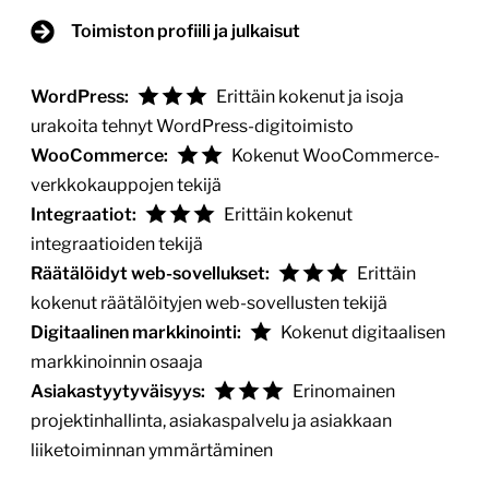
Toimiston profiili ja julkaisut
WordPress:
Erittäin kokenut ja isoja
urakoita tehnyt WordPress-digitoimisto
WooCommerce:
Kokenut WooCommerce-
verkkokauppojen tekijä
Integraatiot:
Erittäin kokenut
integraatioiden tekijä
Räätälöidyt web-sovellukset:
Erittäin
kokenut räätälöityjen web-sovellusten tekijä
Digitaalinen markkinointi:
Kokenut digitaalisen
markkinoinnin osaaja
Asiakastyytyväisyys:
Erinomainen
projektinhallinta, asiakaspalvelu ja asiakkaan
liiketoiminnan ymmärtäminen