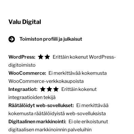
WordPress-liikevaihtoluokan mukaan
WordPress-kokemuksen mukaan
Valu Digital
WooCommerce-kokemuksen mukaan
Integraatiokokemuksen mukaan
Toimiston profiili ja julkaisut
Räätälöidyt web-sovellukset -
WordPress:
Erittäin kokenut WordPress-
kokemuksen mukaan
digitoimisto
Digitaalisen markkinoinnin kokemuksen
WooCommerce:
Ei merkittävää kokemusta
mukaan
WooCommerce-verkkokaupoista
Integraatiot:
Erittäin kokenut
integraatioiden tekijä
Räätälöidyt web-sovellukset:
Ei merkittävää
kokemusta räätälöidyistä web-sovelluksista
Digitaalinen markkinointi:
Ei ole erikoistunut
digitaalisen markkinoinnin palveluihin