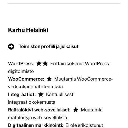
Karhu Helsinki
Toimiston profiili ja julkaisut
WordPress:
Erittäin kokenut WordPress-
digitoimisto
WooCommerce:
Muutamia WooCommerce-
verkkokauppatoteutuksia
Integraatiot:
Kohtuullisesti
integraatiokokemusta
Räätälöidyt web-sovellukset:
Muutamia
räätälöityjä web-sovelluksia
Digitaalinen markkinointi:
Ei ole erikoistunut