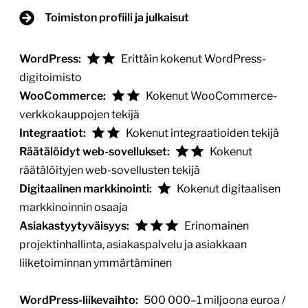
Toimiston profiili ja julkaisut
WordPress:
Erittäin kokenut WordPress-
digitoimisto
WooCommerce:
Kokenut WooCommerce-
verkkokauppojen tekijä
Integraatiot:
Kokenut integraatioiden tekijä
Räätälöidyt web-sovellukset:
Kokenut
räätälöityjen web-sovellusten tekijä
Digitaalinen markkinointi:
Kokenut digitaalisen
markkinoinnin osaaja
Asiakastyytyväisyys:
Erinomainen
projektinhallinta, asiakaspalvelu ja asiakkaan
liiketoiminnan ymmärtäminen
WordPress-liikevaihto:
500 000–1 miljoona euroa /