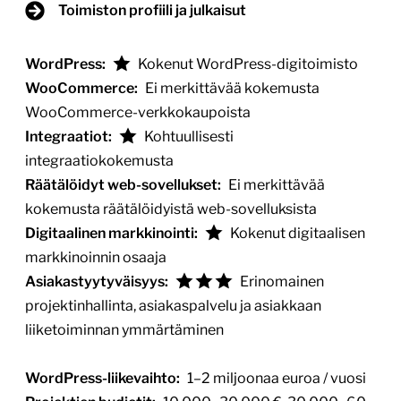
Toimiston profiili ja julkaisut
WordPress:
Kokenut WordPress-digitoimisto
WooCommerce:
Ei merkittävää kokemusta
WooCommerce-verkkokaupoista
Integraatiot:
Kohtuullisesti
integraatiokokemusta
Räätälöidyt web-sovellukset:
Ei merkittävää
kokemusta räätälöidyistä web-sovelluksista
Digitaalinen markkinointi:
Kokenut digitaalisen
markkinoinnin osaaja
Asiakastyytyväisyys:
Erinomainen
projektinhallinta, asiakaspalvelu ja asiakkaan
liiketoiminnan ymmärtäminen
WordPress-liikevaihto:
1–2 miljoonaa euroa / vuosi