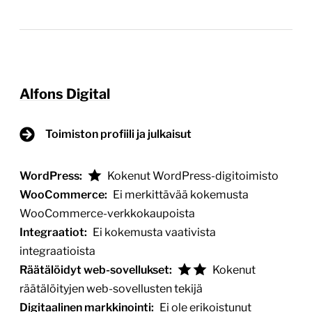
Alfons Digital
Toimiston profiili ja julkaisut
WordPress:
Kokenut WordPress-digitoimisto
WooCommerce:
Ei merkittävää kokemusta
WooCommerce-verkkokaupoista
Integraatiot:
Ei kokemusta vaativista
integraatioista
Räätälöidyt web-sovellukset:
Kokenut
räätälöityjen web-sovellusten tekijä
Digitaalinen markkinointi:
Ei ole erikoistunut