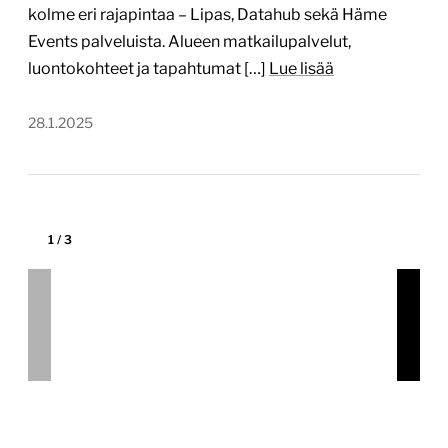
Tekijä:
redandblue
Tärkein teknologia:
WordPress
Projektin budjetti:
10 000–30 000 €
Projektin tyyppi:
Julkishallinnon verkkopalvelu,
Kunnan verkkopalvelu
Taivalkoski on aktiivinen, on noin 4000 asukkaan
pohjoissuomalainen kunta, joka sijaitsee usean
kansallispuiston lähellä ja on tunnettu puisista
vaaroistaan. Taivalkosken kunta valitsi vuoden 2024
alussa redandbluen suunnittelemaan ja
toteuttamaan uuden WordPress-verkkopalvelunsa.
Uudistusprojekti vietiin tehokkaasti läpi täysin