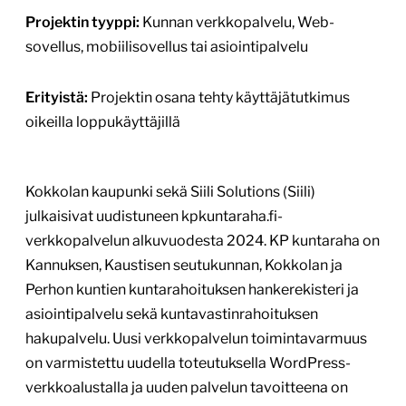
1
/
3
Rauman kaupungin
verkkopalvelu-uudistus
www.rauma.fi
Tekijä:
Valu Digital Oy
Tärkein teknologia:
WordPress
Projektin budjetti:
yli 60 000 €
Projektin tyyppi:
Julkishallinnon verkkopalvelu,
Kunnan verkkopalvelu