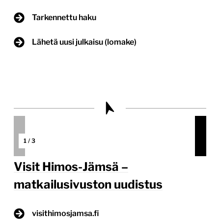
Tarkennettu haku
Lähetä uusi julkaisu (lomake)
1
/
3
Visit Himos-Jämsä –
matkailusivuston uudistus
visithimosjamsa.fi