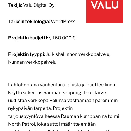
11.5.2025
1
/
3
Haminan kaupungin
verkkopalvelu