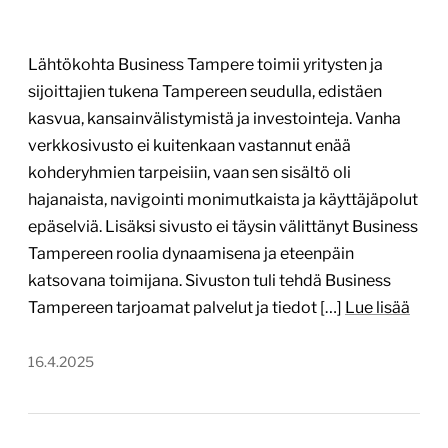
Visit Häme
visithame.fi
Tekijä:
Trimedia Oy
Tärkein teknologia:
WordPress
Projektin budjetti:
30 000–60 000 €
Projektin tyyppi:
Järjestön verkkopalvelu, Kunnan
verkkopalvelu