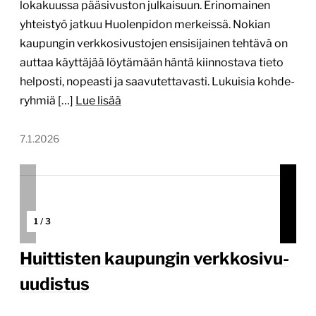
lokakuussa pääsivuston julkaisuun. Erinomainen
yhteistyö jatkuu Huolenpidon merkeissä. Nokian
kaupungin verkko­sivustojen ensi­sijainen tehtävä on
auttaa käyttäjää löytämään häntä kiinnostava tieto
helposti, nopeasti ja saavutettavasti. Lukuisia kohde­
ryhmiä […]
Lue lisää
7.1.2026
1
/
3
Huittisten kaupungin verkkosivu-
uudistus