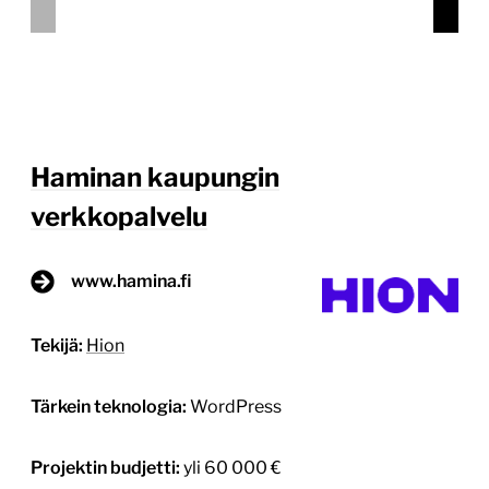
tavoitteenamme luoda moderni, selkeä ja
käyttäjäystävällinen tietopankki, joka toimisi samalla
kaupungin houkuttelevana käyntikorttina.
Uudistuksessa hyödynnettiin kestäviä
digikehitysperiaatteita, jotka varmistivat sivuston
energiatehokkuuden. Asiakastarina
pähkinänkuoressa Haminan kaupunki halusi uudistaa
verkkosivustonsa moderniksi, selkeäksi ja
käyttäjäystävälliseksi tietopankiksi, joka toimisi
samalla kaupungin houkuttelevana käyntikorttina.
Uudistuksessa painotettiin kestäviä
digikehitysperiaatteita ja energiatehokkuutta.
Suunnittelimme ja toteutimme uuden
verkkosivuston Haminan […]
Lue lisää
17.4.2025