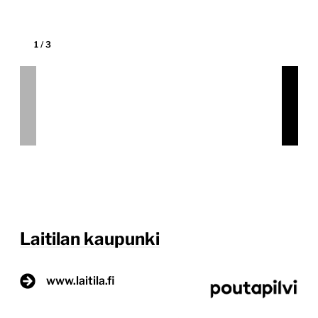
Laitila on viehättävä kaupunki Länsi-Suomessa,
Varsinais-Suomen maakunnassa. Se tunnetaan
erityisesti rikkaasta kulttuuriperinnöstään ja
idyllisestä maaseutuhengestään. Laitilassa
yhdistyvät moderni elämänmeno ja perinteet, ja
kaupungissa on mukautettu tilaa niin asukkaille kuin
vierailijoillekin. Alueen tunnettuja nähtävyyksiä ovat
muun muassa historialliset rakennukset, kauniit
luonnonmaisemat sekä vilkas paikalliskulttuuri.
Laitila on erinomainen paikka nauttia rauhallisesta
ympäristöstä ja ystävällisestä yhteisöstä. Tätä
haluttiin […]
Lue lisää
27.11.2024