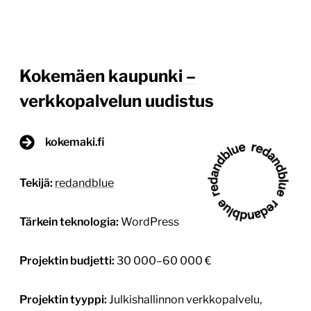
Tekijä:
redandblue
Tärkein teknologia:
WordPress
Projektin budjetti:
30 000–60 000 €
Projektin tyyppi:
Julkishallinnon verkkopalvelu,
Kunnan verkkopalvelu
Kokemäki on moderni maaseutukaupunki
Satakunnan maakunnassa, ja sen lähikuntia ovat mm.
Pori, Eura ja Sastamala. Kokemäellä asuu noin 7 000
henkilöä. Väkimäärä lisääntyy loma-aikoina, sillä
mökkejä ja loma-asuntoja kunnassa on yli 1 300.