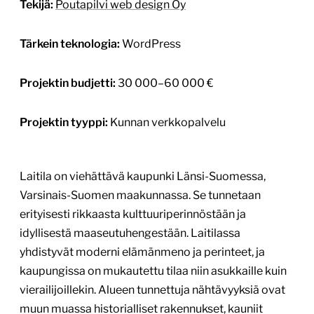
1
/
3
Kemiönsaaren aktiviteettikartta-
sovellus
kartta.kemionsaari.fi