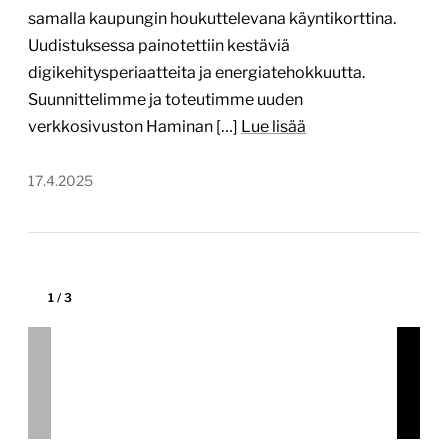
Tekijä:
Digitoimisto Dude Oy
Tärkein teknologia:
WordPress
Projektin budjetti:
30 000–60 000 €
Projektin tyyppi:
Kunnan verkkopalvelu, Yrityksen
sivusto yritysasiakkaille (B2B)
Lähtökohta Business Tampere toimii yritysten ja
sijoittajien tukena Tampereen seudulla, edistäen
kasvua, kansainvälistymistä ja investointeja. Vanha
verkkosivusto ei kuitenkaan vastannut enää
kohderyhmien tarpeisiin, vaan sen sisältö oli
hajanaista, navigointi monimutkaista ja käyttäjäpolut