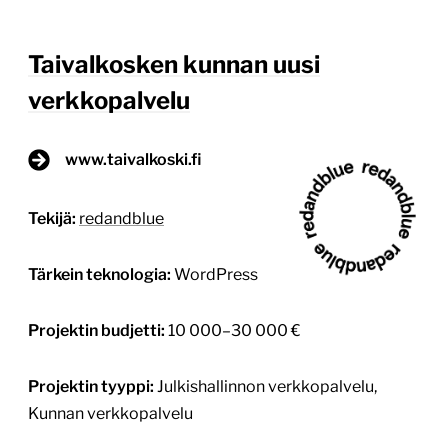
etätyöskentelyn keinoin, mikä osaltaan mahdollisti
myös budjetissa pysymisen. Verkkopalvelu-
uudistuksen lähtökohdat ja tavoitteet Taivalkosken
kunnan verkkopalvelu-uudistuksen lähtökohtina
olivat kunnan uuden […]
Lue lisää
5.12.2024
1
/
3