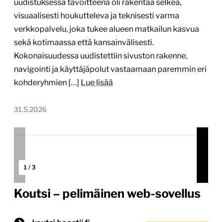
uudistuksessa tavoitteena oli rakentaa selkeä,
visuaalisesti houkutteleva ja teknisesti varma
verkkopalvelu, joka tukee alueen matkailun kasvua
sekä kotimaassa että kansainvälisesti.
Kokonaisuudessa uudistettiin sivuston rakenne,
navigointi ja käyttäjäpolut vastaamaan paremmin eri
kohderyhmien […]
Lue lisää
31.5.2026
1
/
3
Koutsi – pelimäinen web-sovellus