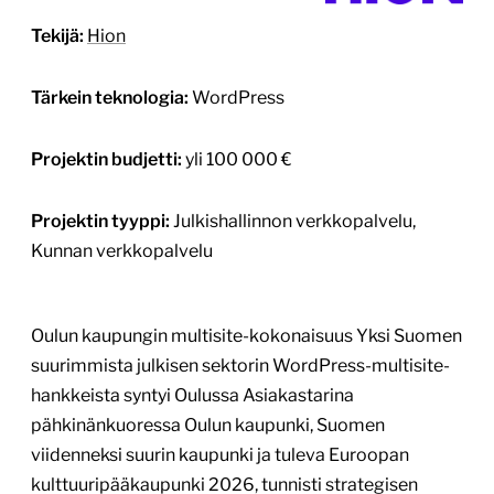
tarpeen uudistaa ja yhtenäistää laajaa
verkkosivustokokonaisuuttaan. Aiempi, sadoista
sivustoista koostunut ympäristö, joka oli toteutettu
useilla eri teknologioilla ja hyödynsi pääosin Liferay-
alustaa, oli palvellut kaupunkia hyvin aikansa. Oulun
kaupungilla oli […]
Lue lisää
30.6.2025
1
/
3
KP kuntaraha – hankerekisteri ja
asiointipalvelu