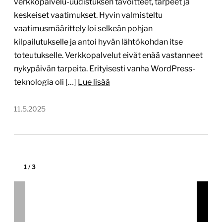
www.hamina.fi
Tekijä:
Hion
Tärkein teknologia:
WordPress
Projektin budjetti:
yli 60 000 €
Projektin tyyppi:
Kunnan verkkopalvelu
Erityistä:
Projektin osana tehty käyttäjätutkimus
oikeilla loppukäyttäjillä
Uudistimme Haminan kaupungin verkkopalvelun,