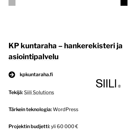
julkaisivat uudistuneen kpkuntaraha.fi-
verkkopalvelun alkuvuodesta 2024. KP kuntaraha on
Kannuksen, Kaustisen seutukunnan, Kokkolan ja
Perhon kuntien kuntarahoituksen hankerekisteri ja
asiointipalvelu sekä kuntavastinrahoituksen
hakupalvelu. Uusi verkkopalvelun toimintavarmuus
on varmistettu uudella toteutuksella WordPress-
verkkoalustalla ja uuden palvelun tavoitteena on
helpottaa kuntarahoituksen hakemista ja asiointia.
Julkinen hankerekisteri tarjoaa väylän kuluttajille
tarkastella Keski-Pohjanmaan alueen päättyneitä […]
Lue lisää
15.5.2025