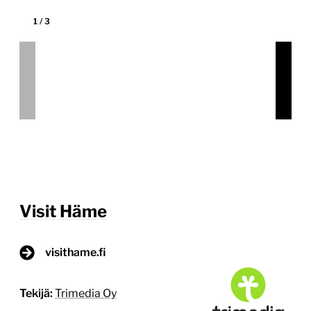
Visit Hämeen verkkosivuston uudistuksessa
toteutettiin innovatiivinen ratkaisu, joka hyödyntää
sisällön tarjoamisessa useita eri rajapintoja.
Projektissa luotiin teknisesti vakaa ja joustava
verkkosivusto, joka vähentää manuaalista
ylläpitotyötä. Sivuston visuaalisesta ilmeestä vastasi
Siltanen & Sandberg. Kolmen rajapinnan kautta
ajantasaista sisältöä sivustolle Sivustolle toteutettiin
kolme eri rajapintaa – Lipas, Datahub sekä Häme
Events palveluista. Alueen matkailupalvelut,
luontokohteet ja tapahtumat […]
Lue lisää
28.1.2025