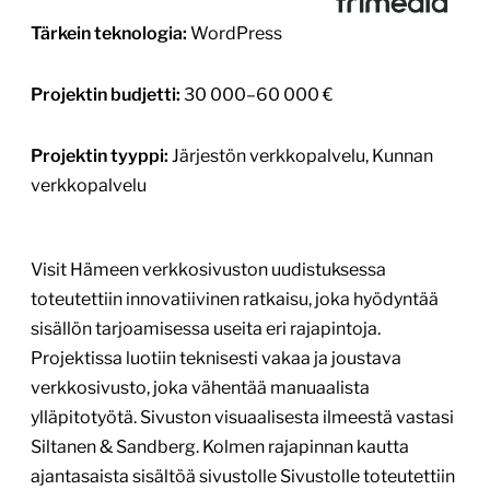
1
/
3
Taivalkosken kunnan uusi
verkkopalvelu
www.taivalkoski.fi