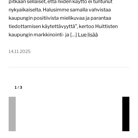
pitkään sellaiset, että niiden käyttö ei tuntunut
nykyaikaiselta. Halusimme samalla vahvistaa
kaupungin positiivista mielikuvaa ja parantaa
tiedottamisen käytettävyyttä”, kertoo Huittisten
kaupungin markkinointi- ja […]
Lue lisää
14.11.2025
1
/
3
Kokemäen kaupunki –
verkkopalvelun uudistus
kokemaki.fi