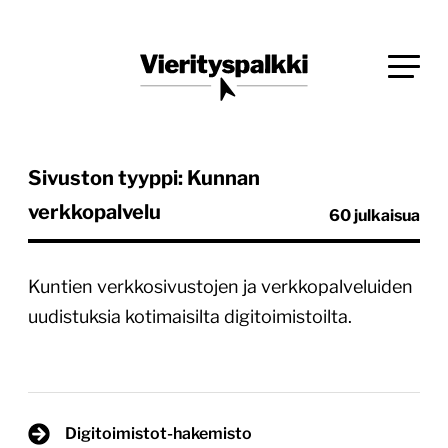
Siirry
Blogi verkkopalveluiden uudistajille ja kehittäjille
suoraan
Vierityspalkki.fi
sisältöön
Sivuston tyyppi: Kunnan
verkkopalvelu
60 julkaisua
Kuntien verkkosivustojen ja verkkopalveluiden
uudistuksia kotimaisilta digitoimistoilta.
Digitoimistot-hakemisto