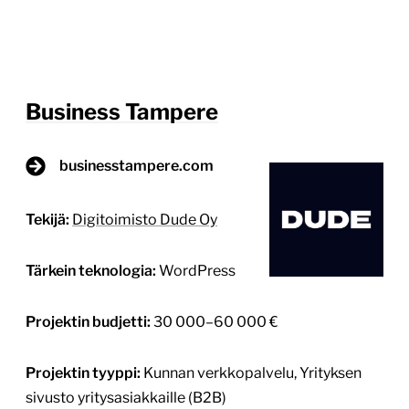
epäselviä. Lisäksi sivusto ei täysin välittänyt Business
Tampereen roolia dynaamisena ja eteenpäin
katsovana toimijana. Sivuston tuli tehdä Business
Tampereen tarjoamat palvelut ja tiedot […]
Lue lisää
16.4.2025
1
/
3