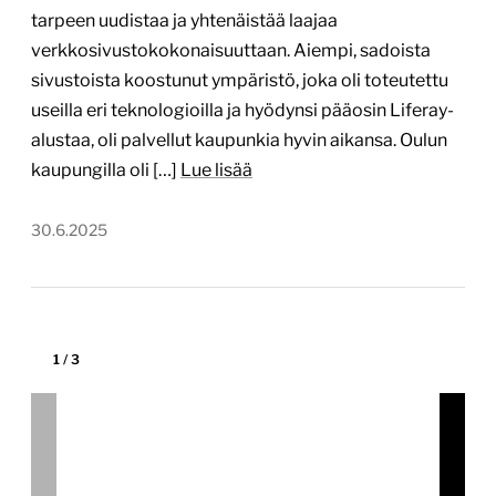
kpkuntaraha.fi
Tekijä:
Siili Solutions
Tärkein teknologia:
WordPress
Projektin budjetti:
yli 60 000 €
Projektin tyyppi:
Kunnan verkkopalvelu, Web-
sovellus, mobiilisovellus tai asiointipalvelu
Erityistä:
Projektin osana tehty käyttäjätutkimus
oikeilla loppukäyttäjillä
Kokkolan kaupunki sekä Siili Solutions (Siili)