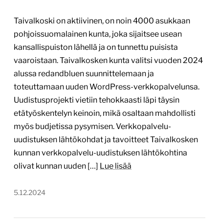
Laitilan kaupunki
www.laitila.fi
Tekijä:
Poutapilvi web design Oy
Tärkein teknologia:
WordPress
Projektin budjetti:
30 000–60 000 €
Projektin tyyppi:
Kunnan verkkopalvelu