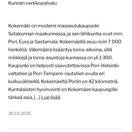
Kaupunki on helposti saavutettavissa Pori-Helsinki-
valtatien ja Pori-Tampere-rautatien avulla eri
kulkuvälineillä. Kokemäeltä Poriin on 42 kilometriä.
Kuntalaisten hyvinvointi on Kokemäen kaupungille
tärkeä asia, […]
Lue lisää
30.10.2025
1
/
3
Oulun kaupungin multisite-
verkkopalvelu
www.munoulu.fi