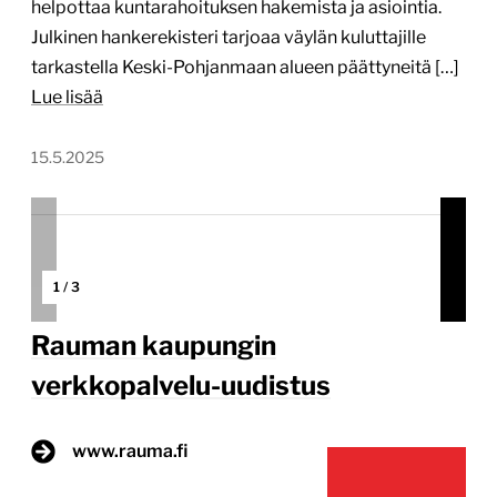
Lähtökohtana vanhentunut alusta ja puutteellinen
käyttökokemus Rauman kaupungilla oli tarve
uudistaa verkkopalvelunsa vastaamaan paremmin
nykypäivän tarpeita. Projektin
tarjouspyyntövaiheessa Rauman kumppanina toimi
North Patrol, joka auttoi määrittelemään
verkkopalvelu-uudistuksen tavoitteet, tarpeet ja
keskeiset vaatimukset. Hyvin valmisteltu
vaatimusmäärittely loi selkeän pohjan
kilpailutukselle ja antoi hyvän lähtökohdan itse
toteutukselle. Verkkopalvelut eivät enää vastanneet
nykypäivän tarpeita. Erityisesti vanha WordPress-
teknologia oli […]
Lue lisää