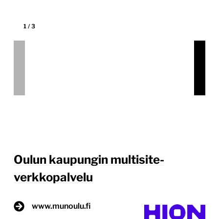
Tekijä:
Hion
Tärkein teknologia:
WordPress
Projektin budjetti:
yli 100 000 €
Projektin tyyppi:
Julkishallinnon verkkopalvelu,
Kunnan verkkopalvelu
Oulun kaupungin multisite-kokonaisuus Yksi Suomen
suurimmista julkisen sektorin WordPress-multisite-
hankkeista syntyi Oulussa Asiakastarina
pähkinänkuoressa Oulun kaupunki, Suomen
viidenneksi suurin kaupunki ja tuleva Euroopan
kulttuuripääkaupunki 2026, tunnisti strategisen