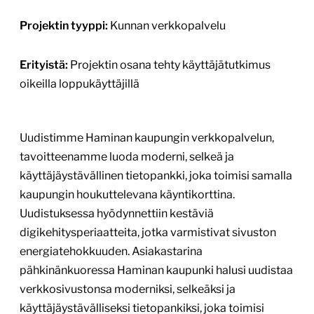
1
/
3
Business Tampere
businesstampere.com