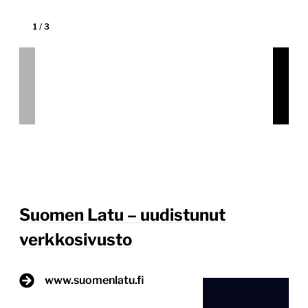
1
/
3
Suomen Latu – uudistunut
verkkosivusto
www.suomenlatu.fi
Tekijä:
Digitoimisto Dude Oy
Tärkein teknologia:
WordPress
Projektin budjetti:
10 000–30 000 €
Projektin tyyppi:
Järjestön verkkopalvelu