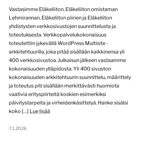
ensijaturvakotienliitto.fi
Tekijä:
Into-Digital Oy
Tärkein teknologia:
WordPress
Projektin budjetti:
yli 60 000 €
Projektin tyyppi:
Järjestön verkkopalvelu
Ensi- ja turvakotien liitto (ETKL) on turvallisten
ihmissuhteiden asiantuntija. Yhteistyömme ETKL:n
kanssa käynnistyi kesällä 2024 tavoitteena parantaa
ihmisten tiedon ja avun saantia. Lisäksi tavoitteena
oli kehittää organisaation yhdistysten valmiuksia