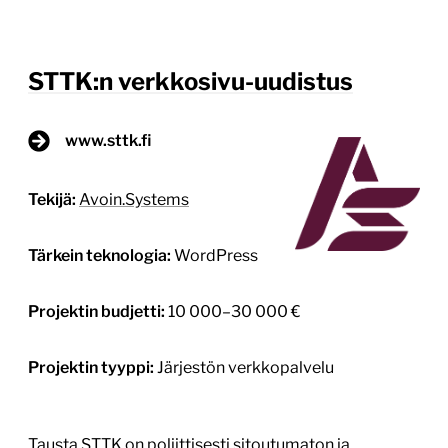
Tausta STTK on poliittisesti sitoutumaton ja
moniarvoinen koulutettujen ammattilaisten
keskusjärjestö, johon kuuluu 12 jäsenliittoa ja noin
400 000 jäsentä. STTK:n tavoitteena on menestyvä
Suomi, jossa yhteistyöllä rakennetaan maailman
parasta työelämää ja hyvinvointia. Verkkosivustolla
on tärkeä rooli järjestön viestinnässä ja
vaikuttamistyössä. Sivusto toimi teknisesti edelleen
hyvin, mutta oli visuaalisesti vanhentunut, ja
saavutettavuudessa sekä sisällön löydettävyydessä
oli parannettavaa. […]
Lue lisää
29.1.2026
1
/
3