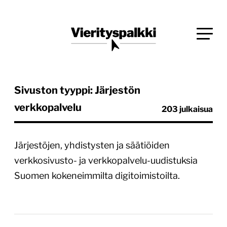
Siirry
Blogi verkkopalveluiden uudistajille ja kehittäjille
suoraan
Vierityspalkki.fi
sisältöön
Sivuston tyyppi: Järjestön
verkkopalvelu
203 julkaisua
Järjestöjen, yhdistysten ja säätiöiden
verkkosivusto- ja verkkopalvelu-uudistuksia
Suomen kokeneimmilta digitoimistoilta.