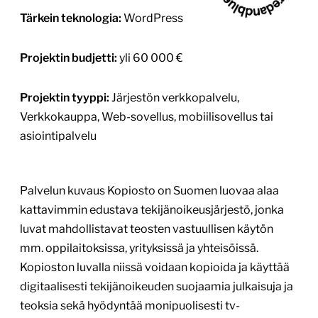
1
/
3
Eläkeliiton sadat verkkosivustot
elakeliitto.fi