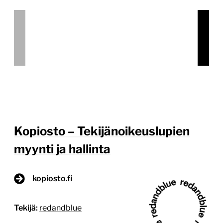
Palvelun kuvaus Kopiosto on Suomen luovaa alaa
kattavimmin edustava tekijänoikeusjärjestö, jonka
luvat mahdollistavat teosten vastuullisen käytön
mm. oppilaitoksissa, yrityksissä ja yhteisöissä.
Kopioston luvalla niissä voidaan kopioida ja käyttää
digitaalisesti tekijänoikeuden suojaamia julkaisuja ja
teoksia sekä hyödyntää monipuolisesti tv-
sisältöjä. Teosten käyttöluvista kerätyt korvaukset
Kopiosto maksaa teosten tekijöille, kustantajille ja
esittäville taiteilijoille. Lupapalvelu on Kopioston
lupatuotteiden myyntikanava, josta esimerkiksi […]
Lue lisää
7.1.2026