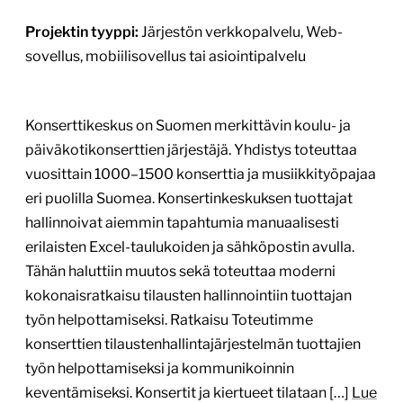
Tärkein teknologia:
WordPress
Projektin budjetti:
10 000–30 000 €
Projektin tyyppi:
Järjestön verkkopalvelu
Suomen Satamat – verkkosivuston uudistus Suomen
Satamat ry:n verkkosivusto kaipasi
kokonaisvaltaista päivitystä niin visuaalisen ilmeen,
sisällön kuin teknisen toteutuksen osalta. Tavoitteena
oli tuoda yhdistyksen toiminta esille nykyaikaisesti ja
saavutettavasti sekä tarjota selkeä ja helposti
käytettävä palvelu eri sidosryhmille. Projekti
toteutettiin vaiheittain: visuaalisen ilmeen ja
rakenteen suunnittelusta tekniseen toteutukseen ja
optimointiin asti. Asiakkaan kommentti ”Yhteistyö