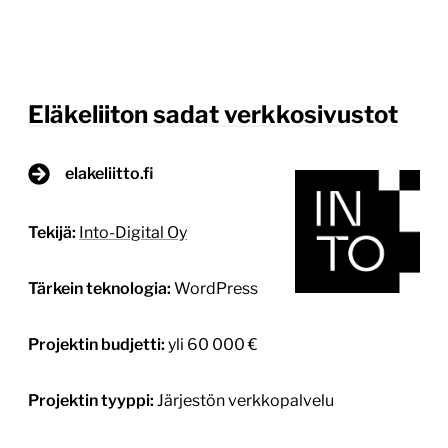
kokonaisuuden ylläpidosta. Yli 400 sivuston
kokonaisuuden arkkitehtuurin suunnittelu, määrittely
ja toteutus piti sisällään merkittävästi huomiota
vaativia erityspiirteitä koskien esimerkiksi
päivitystarpeita ja virheidenkäsittelyä. Hanke sisälsi
koko […]
Lue lisää
7.1.2026
1
/
3
Ensi- ja turvakotien liiton laaja
verkkosivukokonaisuus