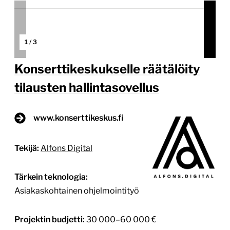
keventämiseksi. Konsertit ja kiertueet tilataan […]
Lue
lisää
15.10.2025
1
/
3
Suomensatamat.fi – brändi-
ilmeen ja verkkosivuston uudistus
suomensatamat.fi
Tekijä:
Mainostoimisto Luma