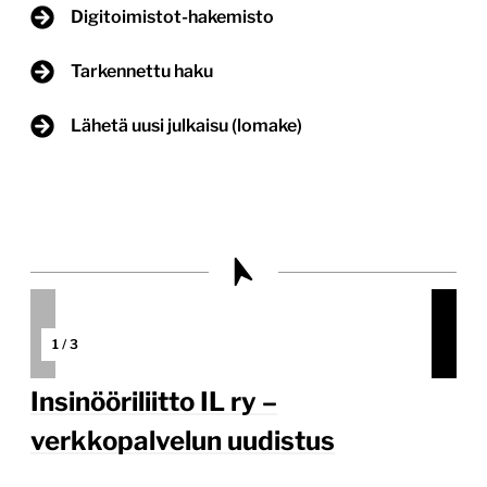
Digitoimistot-hakemisto
Tarkennettu haku
Lähetä uusi julkaisu (lomake)
1
/
3
Insinööriliitto IL ry –
verkkopalvelun uudistus