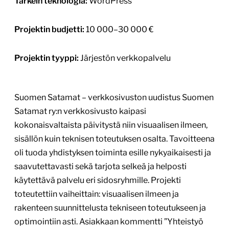
Suomisport-verkkosivut
info.suomisport.fi
Tekijä:
Karhu Helsinki
Tärkein teknologia:
WordPress
Projektin budjetti:
30 000–60 000 €
Projektin tyyppi:
Järjestön verkkopalvelu
Erityistä:
Projektin osana tehty käyttäjätutkimus
oikeilla loppukäyttäjillä