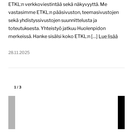
Yhdistimme strategisen palvelumuotoilun ja
ekologisen teknologiaosaamisemme luodaksemme
Uudenmaan liiton Luoto-hankkeelle digitaalisen
alustan, joka vauhdittaa luovien alojen
kestävyysmurrosta. Loimme helppokäyttöisen ja
innostavan tietopankin, joka palvelee, yhdistää ja
tukee koko toimialaa. Uudenmaan liitto on 1,8
miljoonan asukkaan maakunnan strateginen
suunnittelija ja kehittäjä, jonka keskiössä ovat alueen
kansainvälisyys, vetovoima ja asukkaiden
hyvinvointi. Tulevaisuuteen suuntautuvana toimijana
liitto tarttuu aktiivisesti […]
Lue lisää
14.11.2025