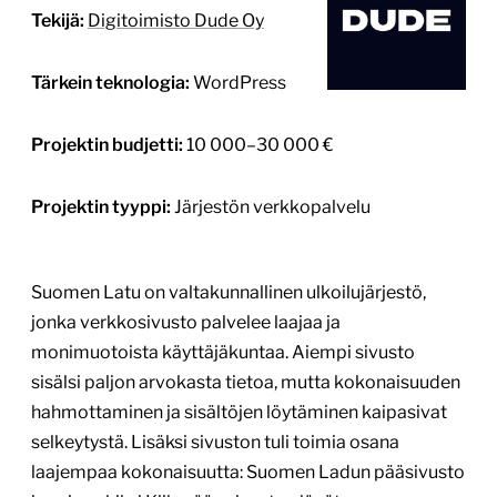
Suomen Latu on valtakunnallinen ulkoilujärjestö,
jonka verkkosivusto palvelee laajaa ja
monimuotoista käyttäjäkuntaa. Aiempi sivusto
sisälsi paljon arvokasta tietoa, mutta kokonaisuuden
hahmottaminen ja sisältöjen löytäminen kaipasivat
selkeytystä. Lisäksi sivuston tuli toimia osana
laajempaa kokonaisuutta: Suomen Ladun pääsivusto
ja esimerkiksi Kiilopään sivusto elävät samassa
multisite-ympäristössä. Tarvittiin ratkaisu, joka
mahdollistaa yhtenäisen teknisen pohjan, mutta
antaa eri sivustoille vapauden […]
Lue lisää
16.5.2026