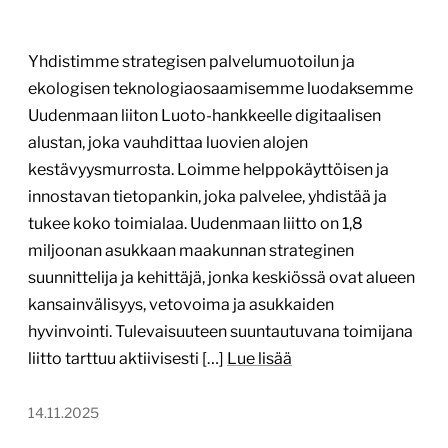
Projektin tyyppi:
Järjestön verkkopalvelu, Web-
sovellus, mobiilisovellus tai asiointipalvelu
Konserttikeskus on Suomen merkittävin koulu- ja
päiväkotikonserttien järjestäjä. Yhdistys toteuttaa
vuosittain 1000–1500 konserttia ja musiikkityöpajaa
eri puolilla Suomea. Konsertinkeskuksen tuottajat
hallinnoivat aiemmin tapahtumia manuaalisesti
erilaisten Excel-taulukoiden ja sähköpostin avulla.
Tähän haluttiin muutos sekä toteuttaa moderni
kokonaisratkaisu tilausten hallinnointiin tuottajan
työn helpottamiseksi. Ratkaisu Toteutimme
konserttien tilaustenhallintajärjestelmän tuottajien
työn helpottamiseksi ja kommunikoinnin