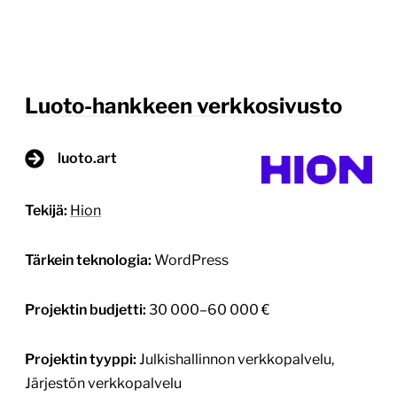
1
/
3
Konserttikeskukselle räätälöity
tilausten hallintasovellus
www.konserttikeskus.fi
Tekijä:
Alfons Digital
Tärkein teknologia:
Asiakaskohtainen ohjelmointityö
Projektin budjetti:
30 000–60 000 €