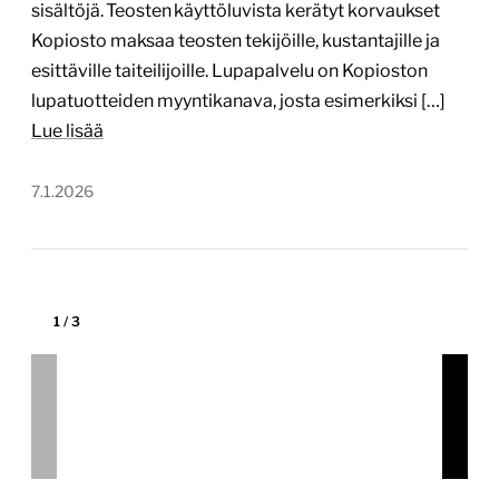
Tekijä:
Into-Digital Oy
Tärkein teknologia:
WordPress
Projektin budjetti:
yli 60 000 €
Projektin tyyppi:
Järjestön verkkopalvelu
Vastasimme Eläkeliiton, Eläkeliiton omistaman
Lehmirannan, Eläkeliiton piirien ja Eläkeliiton
yhdistysten verkkosivustojen suunnittelusta ja
toteutuksesta. Verkkopalvelukokonaisuus
toteutettiin jykevällä WordPress Multisite -
arkkitehtuurilla, joka pitää sisällään kaikkinensa yli
400 verkkosivustoa. Julkaisun jälkeen vastaamme