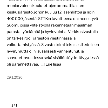
Kopiosto – Tekijänoikeuslupien
myynti ja hallinta
kopiosto.fi
Tekijä:
redandblue
Tärkein teknologia:
WordPress
Projektin budjetti:
yli 60 000 €
Projektin tyyppi:
Järjestön verkkopalvelu,
Verkkokauppa, Web-sovellus, mobiilisovellus tai
asiointipalvelu