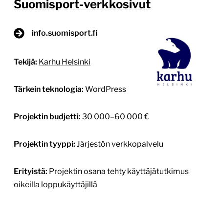
1
/
3
Sotekassan uusi verkkopalvelu
www.sotekassa.fi
Tekijä:
Karhu Helsinki