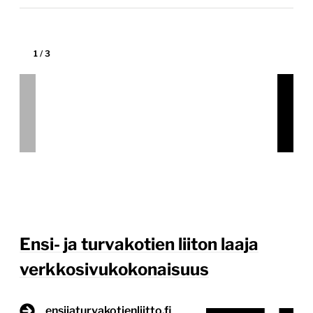
auttaa. Tuore verkkopalvelukokonaisuus tehostaa
ETKL:n verkkoviestintää sekä näkyvyyttä. Me
vastasimme ETKL:n pääsivuston, teemasivustojen
sekä yhdistyssivustojen suunnittelusta ja
toteutuksesta. Yhteistyö jatkuu Huolenpidon
merkeissä. Hanke sisälsi koko ETKL:n […]
Lue lisää
28.11.2025
1
/
3