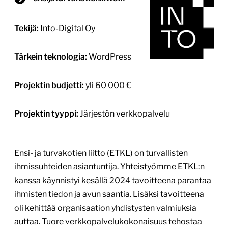
Luoto-hankkeen verkkosivusto
luoto.art
Tekijä:
Hion
Tärkein teknologia:
WordPress
Projektin budjetti:
30 000–60 000 €
Projektin tyyppi:
Julkishallinnon verkkopalvelu,
Järjestön verkkopalvelu