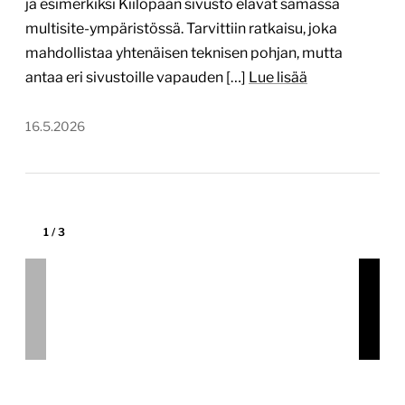
1
/
3
STTK:n verkkosivu-uudistus
www.sttk.fi
Tekijä:
Avoin.Systems
Tärkein teknologia:
WordPress
Projektin budjetti:
10 000–30 000 €
Projektin tyyppi:
Järjestön verkkopalvelu