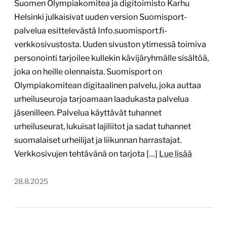
Tärkein teknologia:
WordPress
Projektin budjetti:
30 000–60 000 €
Projektin tyyppi:
Järjestön verkkopalvelu
Erityistä:
Projektin osana tehty käyttäjätutkimus
oikeilla loppukäyttäjillä
Uutta Sotekassa-brändinimeä käyttävä
Terveydenhuoltoalan työttömyyskassa ja
digitoimisto Karhu Helsinki julkaisivat uudistetun
version kassan verkkosivuista. Kiitosta saanut
projekti pohjustettiin käyttäjätutkimuksella.
WordPress-julkaisujärjestelmällä rakennetun