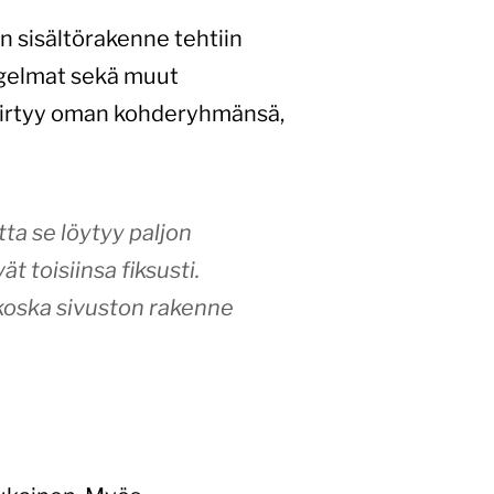
n sisältörakenne tehtiin
ngelmat sekä muut
 siirtyy oman kohderyhmänsä,
tta se löytyy paljon
t toisiinsa fiksusti.
, koska sivuston rakenne