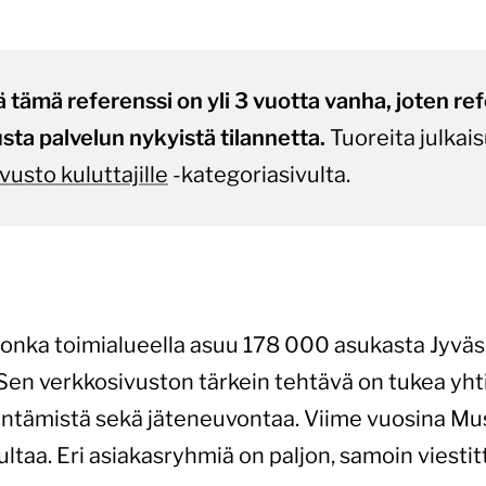
 tämä referenssi on yli 3 vuotta vanha, joten re
sta palvelun nykyistä tilannetta.
Tuoreita julkais
vusto kuluttajille
-kategoriasivulta.
jonka toimialueella asuu 178 000 asukasta Jyväs
en verkkosivuston tärkein tehtävä on tukea yhtiö
dyntämistä sekä jäteneuvontaa. Viime vuosina M
taa. Eri asiakasryhmiä on paljon, samoin viestit