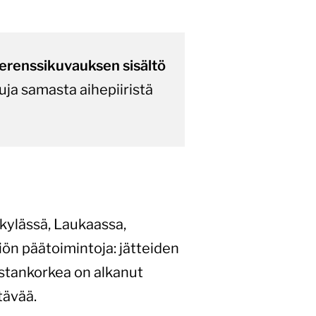
ferenssikuvauksen sisältö
uja samasta aihepiiristä
kylässä, Laukaassa,
n päätoimintoja: ​​jätteiden
ustankorkea on alkanut
tävää.