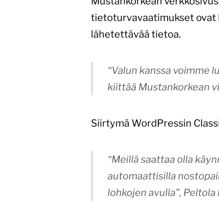
Mustankorkean verkkosivus
tietoturvavaatimukset ovat 
lähetettävää tietoa.
“Valun kanssa voimme luo
kiittää Mustankorkean vi
Siirtymä WordPressin Classi
“Meillä saattaa olla käy
automaattisilla nostopa
lohkojen avulla”
, Peltola