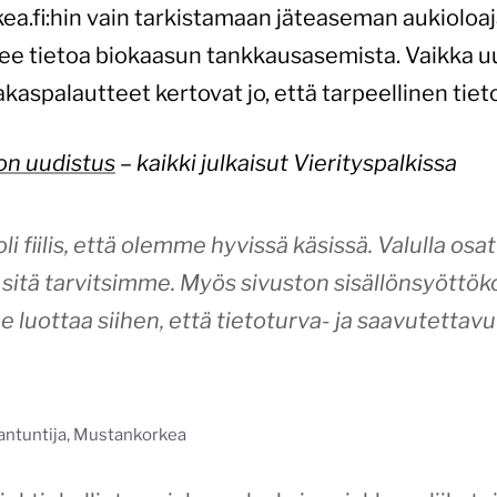
ea.fi:hin vain tarkistamaan jäteaseman aukioloaj
see tietoa biokaasun tankkausasemista. Vaikka uu
kaspalautteet kertovat jo, että tarpeellinen tiet
on uudistus
– kaikki julkaisut Vierityspalkissa
li fiilis, että olemme hyvissä käsissä. Valulla osat
in sitä tarvitsimme. Myös sivuston sisällönsyöttök
luottaa siihen, että tietoturva- ja saavutettavu
siantuntija, Mustankorkea