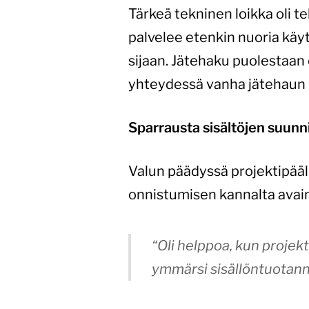
Tärkeä tekninen loikka oli 
palvelee etenkin nuoria käyt
sijaan. Jätehaku puolestaan 
yhteydessä vanha jätehaun e
Sparrausta sisältöjen suunn
Valun päädyssä projektipääll
onnistumisen kannalta avain
“Oli helppoa, kun projek
ymmärsi sisällöntuotanno