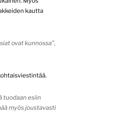
ukainen. Myös
makkeiden kautta
siat ovat kunnossa”,
ohtaisviestintää.
ä tuodaan esiin
mää myös joustavasti