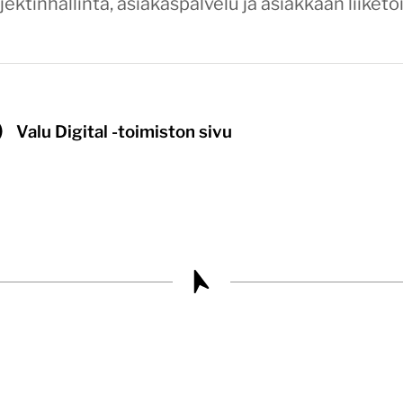
ektinhallinta, asiakaspalvelu ja asiakkaan liik
Valu Digital -toimiston sivu