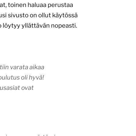
at, toinen haluaa perustaa
si sivusto on ollut käytössä
o löytyy yllättävän nopeasti.
tiin varata aikaa
oulutus oli hyvä!
usasiat ovat