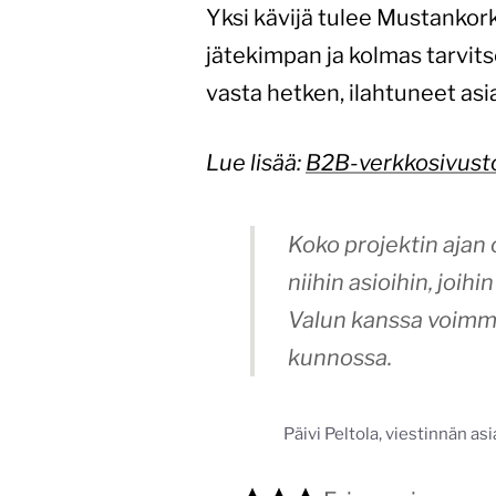
Yksi kävijä tulee Mustankork
jätekimpan ja kolmas tarvit
vasta hetken, ilahtuneet asia
Lue lisää:
B2B-verkkosivust
Koko projektin ajan o
niihin asioihin, joih
Valun kanssa voimme 
kunnossa.
Päivi Peltola, viestinnän a