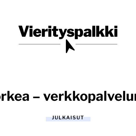
Blogi verkkopalveluiden uudistajille ja kehittäjille
Vierityspalkki.fi
kea – verkkopalvelu
JULKAISUT