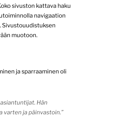
Koko sivuston kattava haku
kutoiminnolla navigaation
ta. Sivustouudistuksen
ävään muotoon.
aminen ja sparraaminen oli
 asiantuntijat. Hän
 varten ja päinvastoin.”