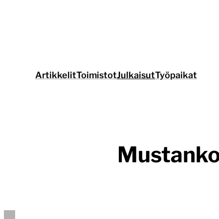
Siirry
suoraan
sisältöön
Artikkelit
Toimistot
Julkaisut
Työpaikat
Mustankor