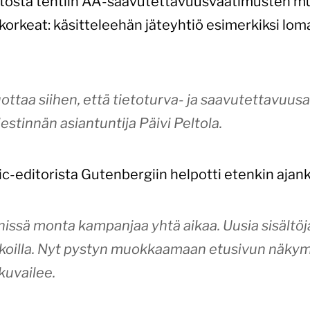
tosta tehtiin AA-saavutettavuusvaatimusten m
korkeat: käsitteleehän jäteyhtiö esimerkiksi lo
ttaa siihen, että tietoturva- ja saavutettavuusa
estinnän asiantuntija Päivi Peltola.
c-editorista Gutenbergiin helpotti etenkin ajank
nnissä monta kampanjaa yhtä aikaa. Uusia sisältöj
ikoilla. Nyt pystyn muokkaamaan etusivun näky
 kuvailee.