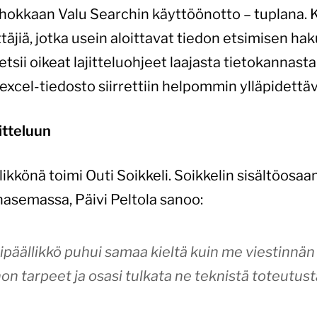
tehokkaan Valu Searchin käyttöönotto – tuplana. 
täjiä, jotka usein aloittavat tiedon etsimisen ha
etsii oikeat lajitteluohjeet laajasta tietokannas
xcel-tiedosto siirrettiin helpommin ylläpidett
itteluun
ikkönä toimi Outi Soikkeli. Soikkelin sisältöosa
asemassa, Päivi Peltola sanoo:
tipäällikkö puhui samaa kieltä kuin me viestinnän
n tarpeet ja osasi tulkata ne teknistä toteutusta