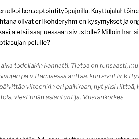
 alkoi konseptointityöpajoilla. Käyttäjälähtöine
ohtana olivat eri kohderyhmien kysymykset ja o
kävijä etsii saapuessaan sivustolle? Milloin hän
otiasujan polulle?
aika todellakin kannatti. Tietoa on runsaasti, mu
ujen päivittämisessä auttaa, kun sivut linkittyvä
äivittää viiteenkin eri paikkaan, nyt yksi riittää
ltola, viestinnän asiantuntija, Mustankorkea