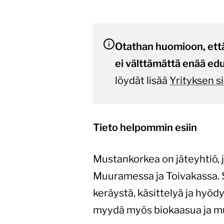
Otathan huomioon, että
ei välttämättä enää edu
löydät lisää
Yrityksen si
Tieto helpommin esiin
Mustankorkea on jäteyhtiö, 
Muuramessa ja Toivakassa. S
keräystä, käsittelyä ja hyö
myydä myös biokaasua ja mul