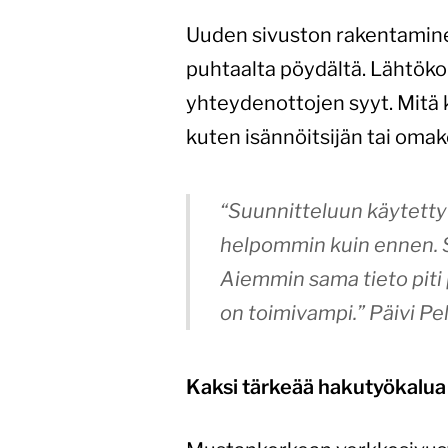
Uuden sivuston rakentaminen
puhtaalta pöydältä. Lähtök
yhteydenottojen syyt. Mitä 
kuten isännöitsijän tai omak
“Suunnitteluun käytetty 
helpommin kuin ennen. Siv
Aiemmin sama tieto piti p
on toimivampi.”
Päivi Pe
Kaksi tärkeää hakutyökalua