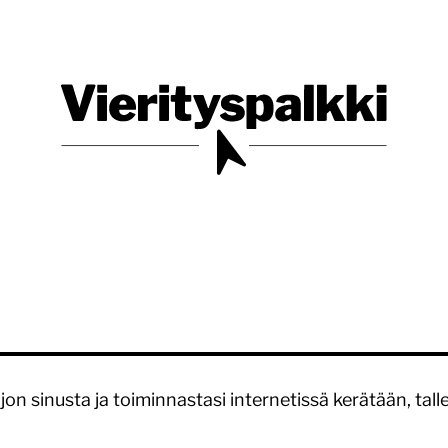
Blogi verkkopalveluiden uudistajille ja kehittäjille
Vierityspalkki.fi
jon sinusta ja toiminnastasi internetissä kerätään, tall