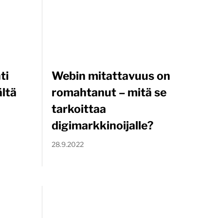
ti
Webin mitattavuus on
ältä
romahtanut – mitä se
tarkoittaa
digimarkkinoijalle?
28.9.2022