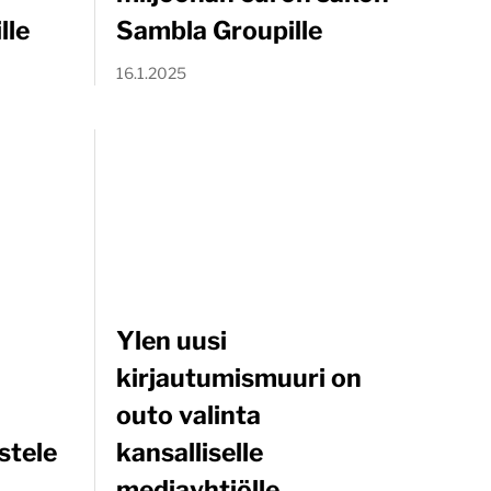
lle
Sambla Groupille
16.1.2025
Ylen uusi
kirjautumismuuri on
outo valinta
stele
kansalliselle
mediayhtiölle