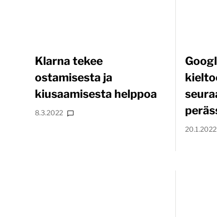
Klarna tekee
Googl
ostamisesta ja
kielto
kiusaamisesta helppoa
seura
peräs
8.3.2022
20.1.2022