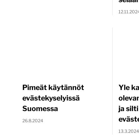
12.11.202
Pimeät käytännöt
Yle k
evästekyselyissä
oleva
Suomessa
ja sil
eväst
26.8.2024
13.3.2024