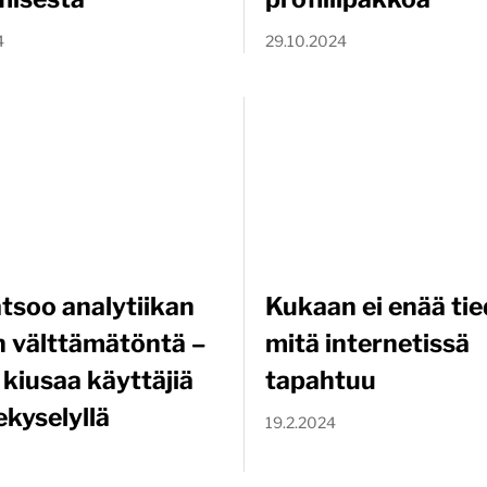
4
29.10.2024
atsoo analytiikan
Kukaan ei enää tie
n välttämätöntä –
mitä internetissä
ti kiusaa käyttäjiä
tapahtuu
ekyselyllä
19.2.2024