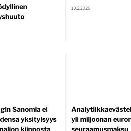
ödyllinen
13.2.2026
yshuuto
ngin Sanomia ei
Analytiikkaeväste
idensa yksityisyys
yli miljoonan euro
paljon kiinnosta
seuraamusmaksu