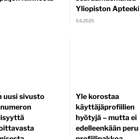
Yliopiston Apteeki
5.6.2025
 uusi sivusto
Yle korostaa
 numeron
käyttäjäprofiilien
yisyyttä
hyötyjä – mutta ei
oittavasta
edelleenkään peru
misesta
profiilipakkoa