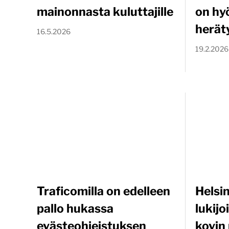
mainonnasta kuluttajille
on hy
herät
16.5.2026
19.2.2026
Traficomilla on edelleen
Helsi
pallo hukassa
lukijo
evästeohjeistuksen
kovin 