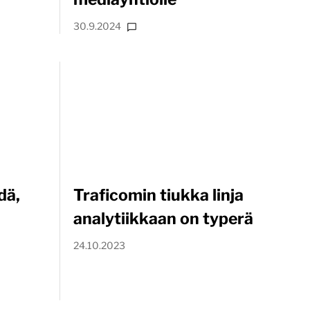
30.9.2024
dä,
Traficomin tiukka linja
analytiikkaan on typerä
24.10.2023