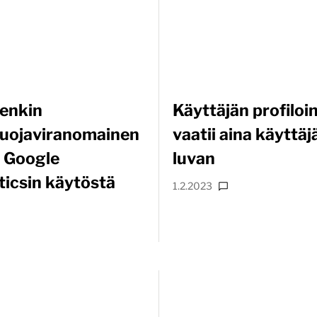
enkin
Käyttäjän profiloin
suojaviranomainen
vaatii aina käyttäj
i Google
luvan
ticsin käytöstä
1.2.2023