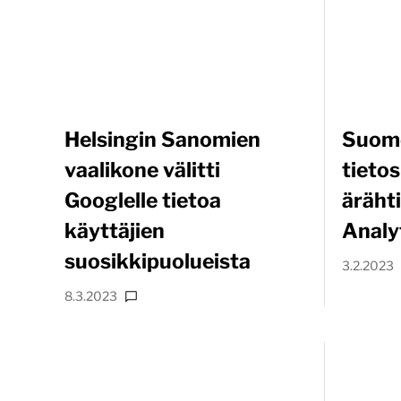
Helsingin Sanomien
Suom
vaalikone välitti
tieto
Googlelle tietoa
äräht
käyttäjien
Analy
suosikkipuolueista
3.2.2023
8.3.2023