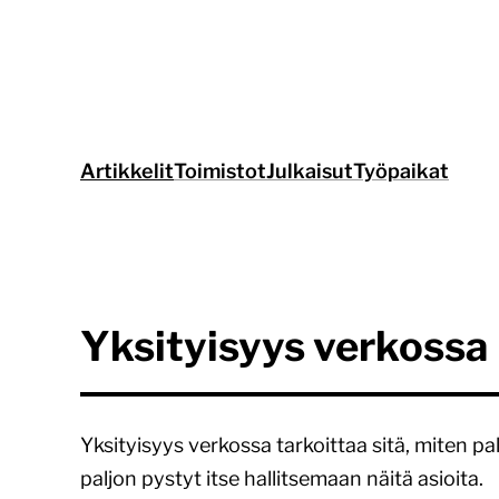
Siirry
suoraan
sisältöön
Artikkelit
Toimistot
Julkaisut
Työpaikat
Yksityisyys verkossa
Yksityisyys verkossa tarkoittaa sitä, miten pal
paljon pystyt itse hallitsemaan näitä asioita.