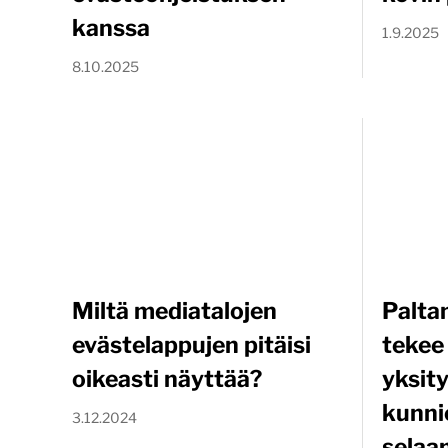
kanssa
1.9.2025
8.10.2025
Miltä mediatalojen
Paltan
evästelappujen pitäisi
tekee
oikeasti näyttää?
yksit
kunni
3.12.2024
selaa