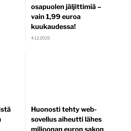
osapuolen jäljittimiä –
vain 1,99 euroa
kuukaudessa!
4.12.2025
istä
Huonosti tehty web-
n
sovellus aiheutti lähes
miljoonan euron sakon