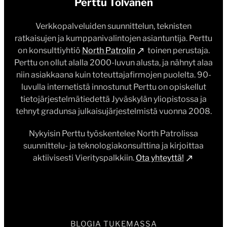
Perttu Tolvanen
Verkkopalveluiden suunnittelun, teknisten
ratkaisujen ja kumppanivalintojen asiantuntija. Perttu
on konsulttiyhtiö
North Patrolin
toinen perustaja.
Perttu on ollut alalla 2000-luvun alusta, ja nähnyt alaa
niin asiakkaana kuin toteuttajafirmojen puolelta. 90-
luvulla internetistä innostunut Perttu on opiskellut
tietojärjestelmätiedettä Jyväskylän yliopistossa ja
tehnyt gradunsa julkaisujärjestelmistä vuonna 2008.
Nykyisin Perttu työskentelee North Patrolissa
suunnittelu- ja teknologiakonsulttina ja kirjoittaa
aktiivisesti Vierityspalkkiin.
Ota yhteyttä!
BLOGIA TUKEMASSA