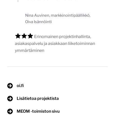
Nina Auvinen, markkinointipäällikkö,
Oiva Isännöinti
Erinomainen projektinhallinta,
asiakaspalvelu ja asiakkaan liiketoiminnan
ymmärtäminen
oi.fi
Lisätietoa projektista
MEOM -toimiston sivu