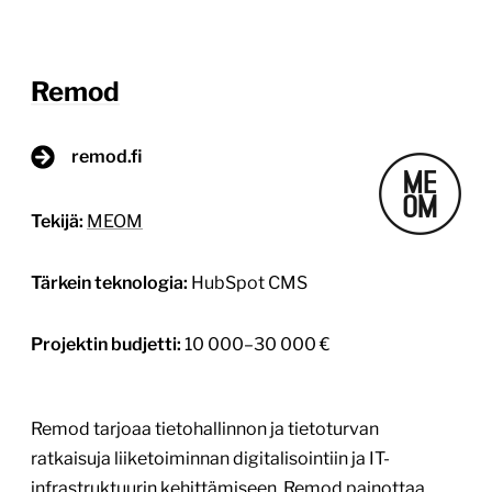
Remod
remod.fi
Tekijä:
MEOM
Tärkein teknologia:
HubSpot CMS
Projektin budjetti:
10 000–30 000 €
Remod tarjoaa tietohallinnon ja tietoturvan
ratkaisuja liiketoiminnan digitalisointiin ja IT-
infrastruktuurin kehittämiseen. Remod painottaa