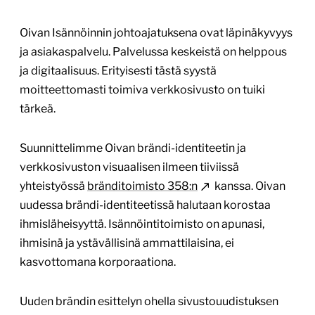
Oivan Isännöinnin johtoajatuksena ovat läpinäkyvyys
ja asiakaspalvelu. Palvelussa keskeistä on helppous
ja digitaalisuus. Erityisesti tästä syystä
moitteettomasti toimiva verkkosivusto on tuiki
tärkeä.
Suunnittelimme Oivan brändi-identiteetin ja
verkkosivuston visuaalisen ilmeen tiiviissä
yhteistyössä
bränditoimisto 358:n
kanssa. Oivan
uudessa brändi-identiteetissä halutaan korostaa
ihmisläheisyyttä. Isännöintitoimisto on apunasi,
ihmisinä ja ystävällisinä ammattilaisina, ei
kasvottomana korporaationa.
Uuden brändin esittelyn ohella sivustouudistuksen