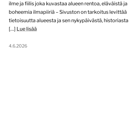
ilme ja fiilis joka kuvastaa alueen rentoa, eläväistä ja
boheemia ilmapiiriä – Sivuston on tarkoitus levittää
tietoisuutta alueesta ja sen nykypäivästä, historiasta
[…]
Lue lisää
4.6.2026