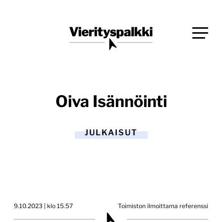
Siirry
Blogi verkkopalveluiden uudistajille ja kehittäjille
suoraan
Vierityspalkki.fi
sisältöön
Oiva Isännöinti
JULKAISUT
9.10.2023 | klo 15.57
Toimiston ilmoittama referenssi