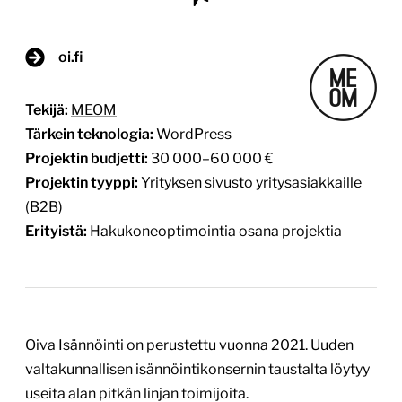
oi.fi
Tekijä:
MEOM
Tärkein teknologia:
WordPress
Projektin budjetti:
30 000–60 000 €
Projektin tyyppi:
Yrityksen sivusto yritysasiakkaille
(B2B)
Erityistä:
Hakukoneoptimointia osana projektia
Oiva Isännöinti on perustettu vuonna 2021. Uuden
valtakunnallisen isännöintikonsernin taustalta löytyy
useita alan pitkän linjan toimijoita.