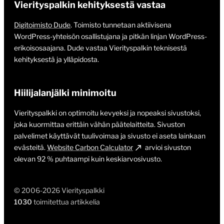
Vierityspalkin kehityksestä vastaa
Digitoimisto Dude
. Toimisto tunnetaan aktiivisena
WordPress-yhteisön osallistujana ja pitkän linjan WordPress-
erikoisosaajana. Dude vastaa Vierityspalkin teknisestä
kehityksestä ja ylläpidosta.
Hiilijalanjälki minimoitu
Vierityspalkki on optimoitu kevyeksi ja nopeaksi sivustoksi,
joka kuormittaa erittäin vähän päätelaitteita. Sivuston
palvelimet käyttävät tuulivoimaa ja sivusto ei aseta lainkaan
evästeitä.
Website Carbon Calculator
arvioi sivuston
olevan 92 % puhtaampi kuin keskiarvosivusto.
© 2006-2026 Vierityspalkki
1030
toimitettua artikkelia