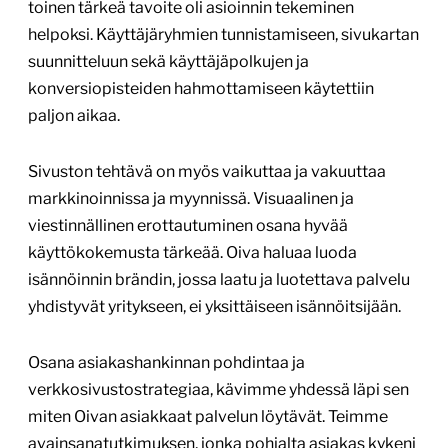
toinen tärkeä tavoite oli asioinnin tekeminen
helpoksi. Käyttäjäryhmien tunnistamiseen, sivukartan
suunnitteluun sekä käyttäjäpolkujen ja
konversiopisteiden hahmottamiseen käytettiin
paljon aikaa.
Sivuston tehtävä on myös vaikuttaa ja vakuuttaa
markkinoinnissa ja myynnissä. Visuaalinen ja
viestinnällinen erottautuminen osana hyvää
käyttökokemusta tärkeää. Oiva haluaa luoda
isännöinnin brändin, jossa laatu ja luotettava palvelu
yhdistyvät yritykseen, ei yksittäiseen isännöitsijään.
Osana asiakashankinnan pohdintaa ja
verkkosivustostrategiaa, kävimme yhdessä läpi sen
miten Oivan asiakkaat palvelun löytävät. Teimme
avainsanatutkimuksen, jonka pohjalta asiakas kykeni