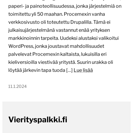
paperi- ja painoteollisuudessa, jonka järjestelmiä on
toimitettu yli 50 maahan. Procemexin vanha
verkkosivusto oli toteutettu Drupalilla. Tämä ei
julkaisujärjestelmänä vastannut enää yrityksen
markkinoinnin tarpeita. Uudeksi alustaksi valikoitui
WordPress, jonka joustavat mahdollisuudet
palvelevat Procemexin kaltaista, lukuisilla eri
kieliversioilla viestivää yritystä. Suurin urakka oli
löytää järkevin tapa tuoda […]
Lue lisää
11.1.2024
Vierityspalkki.fi