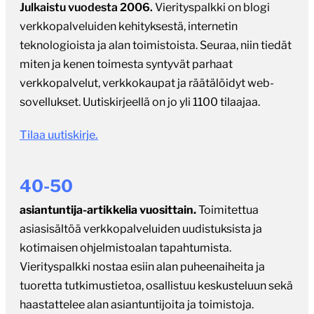
Julkaistu vuodesta 2006.
Vierityspalkki on blogi
verkkopalveluiden kehityksestä, internetin
teknologioista ja alan toimistoista. Seuraa, niin tiedät
miten ja kenen toimesta syntyvät parhaat
verkkopalvelut, verkkokaupat ja räätälöidyt web-
sovellukset. Uutiskirjeellä on jo yli 1100 tilaajaa.
Tilaa uutiskirje.
40-50
asiantuntija-artikkelia vuosittain.
Toimitettua
asiasisältöä verkkopalveluiden uudistuksista ja
kotimaisen ohjelmistoalan tapahtumista.
Vierityspalkki nostaa esiin alan puheenaiheita ja
tuoretta tutkimustietoa, osallistuu keskusteluun sekä
haastattelee alan asiantuntijoita ja toimistoja.