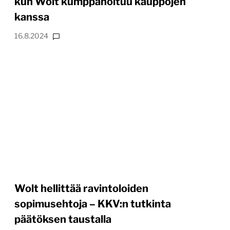
kun Wolt kumppanoituu kauppojen
kanssa
16.8.2024
Wolt hellittää ravintoloiden
sopimusehtoja – KKV:n tutkinta
päätöksen taustalla