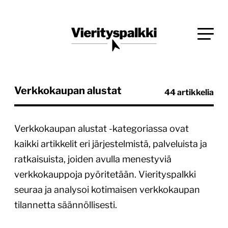
Siirry
Blogi verkkopalveluiden uudistajille ja kehittäjille
suoraan
Vierityspalkki.fi
sisältöön
Verkkokaupan alustat
44 artikkelia
Verkkokaupan alustat -kategoriassa ovat
kaikki artikkelit eri järjestelmistä, palveluista ja
ratkaisuista, joiden avulla menestyviä
verkkokauppoja pyöritetään. Vierityspalkki
seuraa ja analysoi kotimaisen verkkokaupan
tilannetta säännöllisesti.