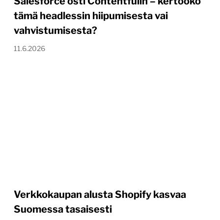
Salesforce osti Contentfulin – kertooko
tämä headlessin hiipumisesta vai
vahvistumisesta?
11.6.2026
Verkkokaupan alusta Shopify kasvaa
Suomessa tasaisesti