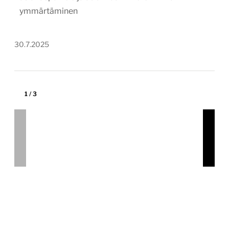
ymmärtäminen
30.7.2025
1
/
3
Hill Auditin uusi brändi-ilme ja
verkkopalvelu
hillaudit.fi
Tekijä:
redandblue
Tärkein teknologia:
WordPress