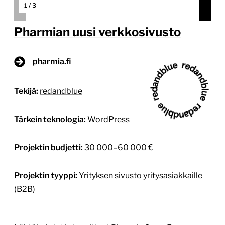
Tärkein teknologia:
WordPress
Projektin budjetti:
30 000–60 000 €
Projektin tyyppi:
Yrityksen sivusto yritysasiakkaille
(B2B)
Lähtökohdat ja tavoitteet Pharmia Oy on Euroopan
johtava ravintolisien ja lääkinnällisten laitteiden (CE-
merkittyjen tuotteiden) kehittämiseen ja
valmistukseen erikoistunut suomalainen
sopimusvalmistaja. Pharmian verkkosivu-
uudistuksen tavoitteena oli luoda helppokäyttöinen,
selkeä ja responsiivinen verkkopalvelu, joka tukisi
yrityksen liiketoimintaa ja toimisi myynnin ja