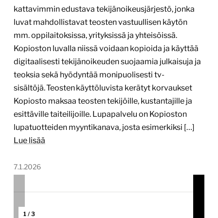
kattavimmin edustava tekijänoikeusjärjestö, jonka
luvat mahdollistavat teosten vastuullisen käytön
mm. oppilaitoksissa, yrityksissä ja yhteisöissä.
Kopioston luvalla niissä voidaan kopioida ja käyttää
digitaalisesti tekijänoikeuden suojaamia julkaisuja ja
teoksia sekä hyödyntää monipuolisesti tv-
sisältöjä. Teosten käyttöluvista kerätyt korvaukset
Kopiosto maksaa teosten tekijöille, kustantajille ja
esittäville taiteilijoille. Lupapalvelu on Kopioston
lupatuotteiden myyntikanava, josta esimerkiksi […]
Lue lisää
7.1.2026
1
/
3