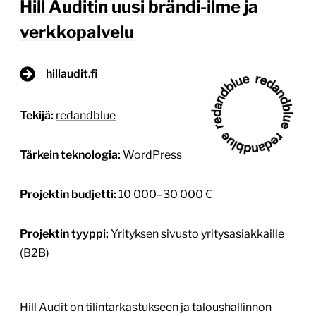
Projektin budjetti:
10 000–30 000 €
Projektin tyyppi:
Yrityksen sivusto yritysasiakkaille
(B2B)
Hill Audit on tilintarkastukseen ja taloushallinnon
asiantuntijapalveluihin erikoistunut yritys, joka
tarjoaa kattavasti tilintarkastuspalveluita,
varmennuspalveluita, yhtiöoikeudellista neuvontaa,
kirjanpidon asiantuntemusta ja verokonsultointia.
Vuoden 2024 syksyllä Hill Audit päätti lähteä
uudistamaan brändiään ja verkkosivustoaan
digitoimisto redandbluen kanssa. Lähtökohdat
uudistukselle Hill Auditin brändi-ilmeelle ja