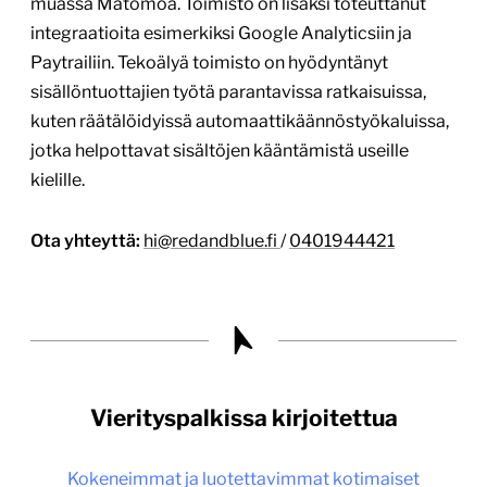
muassa Matomoa. Toimisto on lisäksi toteuttanut
integraatioita esimerkiksi Google Analyticsiin ja
Paytrailiin. Tekoälyä toimisto on hyödyntänyt
sisällöntuottajien työtä parantavissa ratkaisuissa,
kuten räätälöidyissä automaattikäännöstyökaluissa,
jotka helpottavat sisältöjen kääntämistä useille
kielille.
Ota yhteyttä:
hi@redandblue.fi
/
0401944421
Vierityspalkissa kirjoitettua
Kokeneimmat ja luotettavimmat kotimaiset