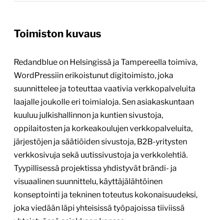
Toimiston kuvaus
Redandblue on Helsingissä ja Tampereella toimiva,
WordPressiin erikoistunut digitoimisto, joka
suunnittelee ja toteuttaa vaativia verkkopalveluita
laajalle joukolle eri toimialoja. Sen asiakaskuntaan
kuuluu julkishallinnon ja kuntien sivustoja,
oppilaitosten ja korkeakoulujen verkkopalveluita,
järjestöjen ja säätiöiden sivustoja, B2B-yritysten
verkkosivuja sekä uutissivustoja ja verkkolehtiä.
Tyypillisessä projektissa yhdistyvät brändi- ja
visuaalinen suunnittelu, käyttäjälähtöinen
konseptointi ja tekninen toteutus kokonaisuudeksi,
joka viedään läpi yhteisissä työpajoissa tiiviissä