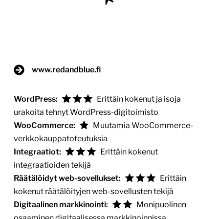
www.redandblue.fi
WordPress:
Erittäin kokenut ja isoja
urakoita tehnyt WordPress-digitoimisto
WooCommerce:
Muutamia WooCommerce-
verkkokauppatoteutuksia
Integraatiot:
Erittäin kokenut
integraatioiden tekijä
Räätälöidyt web-sovellukset:
Erittäin
kokenut räätälöityjen web-sovellusten tekijä
Digitaalinen markkinointi:
Monipuolinen
osaaminen digitaalisessa markkinoinnissa