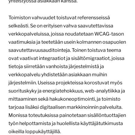
yhteistyössä asiakkaan kanssa.
Toimiston vahvuudet toistuvat referensseissä
selkeästi. Se on erityisen vahva saavutettavissa
verkkopalveluissa, joissa noudatetaan WCAG-tason
vaatimuksia ja teetetään usein kolmannen osapuolen
saavutettavuusauditointeja. Toinen toistuva teema
ovat vaativat integraatiot ja sisältömigraatiot, joissa
tietoja siirretään vanhoista järjestelmistä ja
verkkopalvelu yhdistetään asiakkaan muihin
järjestelmiin. Useissa projekteissa korostuvat myös
suorituskyky ja energiatehokkuus, web-analytiikka ja
mittaaminen sekä hakukoneoptimointi, ja toimisto
tarjoaa lisäksi digitaalisen markkinoinnin palveluita.
Monissa toteutuksissa painotetaan sisällöntuottajien
työn helpottamista ja huolellista käyttäjätutkimusta
oikeilla loppukäyttäjillä.