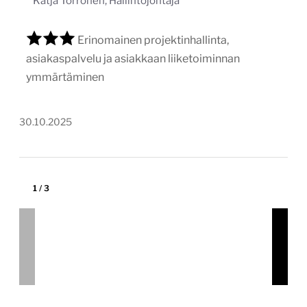
Katja Törrönen, Hallintojohtaja
Erinomainen projektinhallinta,
asiakaspalvelu ja asiakkaan liiketoiminnan
ymmärtäminen
30.10.2025
1
/
3