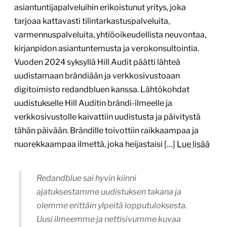
verkkosivustolle kaivattiin uudistusta ja päivitystä
tähän päivään. Brändille toivottiin raikkaampaa ja
nuorekkaampaa ilmettä, joka heijastaisi […]
Lue lisää
Redandblue sai hyvin kiinni
ajatuksestamme uudistuksen takana ja
olemme erittäin ylpeitä lopputuloksesta.
Uusi ilmeemme ja nettisivumme kuvaa
erinomaisesti meitä – olemme
nuorekas, asiantunteva ja helposti
lähestyttävä asiantuntijaorganisaatio.
Myös itse projekti sujui redandbluen
kanssa vaivattoma
Hanna Manelius, toimitusjohtaja