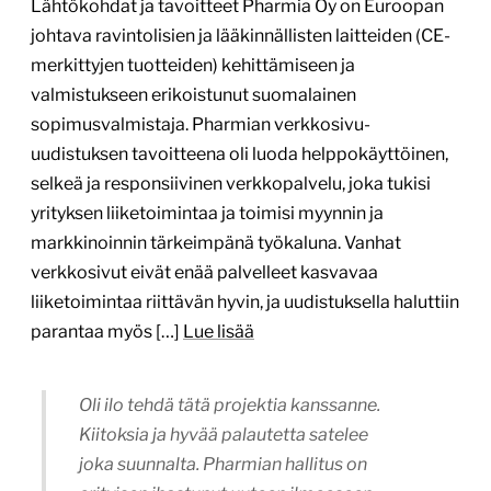
markkinoinnin tärkeimpänä työkaluna. Vanhat
verkkosivut eivät enää palvelleet kasvavaa
liiketoimintaa riittävän hyvin, ja uudistuksella haluttiin
parantaa myös […]
Lue lisää
Oli ilo tehdä tätä projektia kanssanne.
Kiitoksia ja hyvää palautetta satelee
joka suunnalta. Pharmian hallitus on
erityisen ihastunut uuteen ilmeeseen,
joka on tietenkin palkitsevaa ja
mukavaa.
Kirsi Asposalo, avainasiakaspäällikkö
Erinomainen projektinhallinta,
asiakaspalvelu ja asiakkaan liiketoiminnan