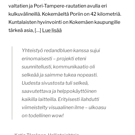
valtatien ja Pori-Tampere-rautatien avulla eri
kulkuvälineillä. Kokemäeltä Poriin on 42 kilometriä.
Kuntalaisten hyvinvointi on Kokemäen kaupungille
tärkeä asia, […]
Lue lisää
Yhteistyö redandbluen kanssa sujui
erinomaisesti – projekti eteni
suunnitellusti, kommunikaatio oli
selkeää ja saimme tukea nopeasti.
Uudesta sivustosta tuli selkeä,
saavutettava ja helppokäyttöinen
kaikilla laitteilla. Erityisesti ilahdutti
viimeistelty visuaalinen ilme – ulkoasu
on todellinen wow!