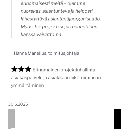
Erinomainen projektinhallinta,
asiakaspalvelu ja asiakkaan liiketoiminnan
ymmärtäminen
30.6.2025
1
/
3
Pharmian uusi verkkosivusto
pharmia.fi
Tekijä:
redandblue