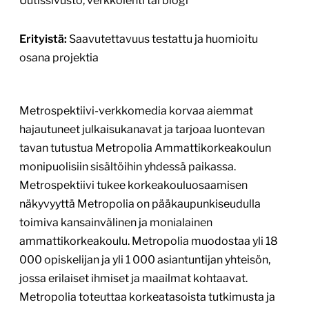
Uutissivusto, verkkolehti tai blogi
Erityistä:
Saavutettavuus testattu ja huomioitu
osana projektia
Metrospektiivi-verkkomedia korvaa aiemmat
hajautuneet julkaisukanavat ja tarjoaa luontevan
tavan tutustua Metropolia Ammattikorkeakoulun
monipuolisiin sisältöihin yhdessä paikassa.
Metrospektiivi tukee korkeakouluosaamisen
näkyvyyttä Metropolia on pääkaupunkiseudulla
toimiva kansainvälinen ja monialainen
ammattikorkeakoulu. Metropolia muodostaa yli 18
000 opiskelijan ja yli 1 000 asiantuntijan yhteisön,
jossa erilaiset ihmiset ja maailmat kohtaavat.
Metropolia toteuttaa korkeatasoista tutkimusta ja