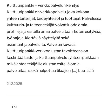
Kulttuuripankki – verkkopalvelun kehitys
Kulttuuripankki on verkkopalvelu, joka kokoaa
yhteen taiteilijat, taideyhteisöt ja tuottajat. Palvelussa
kulttuurin- ja taiteen tekijät voivat luoda omia
profiileja ja esitellä omia palveluitaan, kuten esityksiä,
työpajoja, kiertäviä näyttelyitä sekä
asiantuntijapalveluita. Palvelun kuvaus
Kulttuuripankki-verkkoalustan tavoitteena on
keskittää taide- ja kulttuuripalvelut yhteen paikkaan
mikä antaa tekijöille alustan esitellä omia
palveluitaan sekä helpottaa tilaajien, […]
Lue lisää
2.12.2025
1
/
3