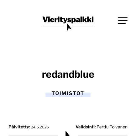
Siirry
Blogi verkkopalveluiden uudistajille ja kehittäjille
suoraan
Vierityspalkki.fi
sisältöön
redandblue
TOIMISTOT
Päivitetty:
Validointi:
Perttu Tolvanen
24.5.2026