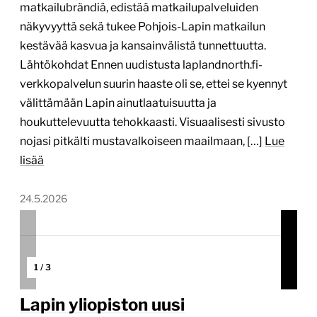
matkailubrändiä, edistää matkailupalveluiden
näkyvyyttä sekä tukee Pohjois-Lapin matkailun
kestävää kasvua ja kansainvälistä tunnettuutta.
Lähtökohdat Ennen uudistusta laplandnorth.fi-
verkkopalvelun suurin haaste oli se, ettei se kyennyt
välittämään Lapin ainutlaatuisuutta ja
houkuttelevuutta tehokkaasti. Visuaalisesti sivusto
nojasi pitkälti mustavalkoiseen maailmaan, […]
Lue
lisää
24.5.2026
1
/
3
Lapin yliopiston uusi