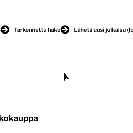
o
Tarkennettu haku
Lähetä uusi julkaisu (
kkokauppa