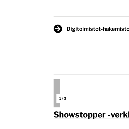
Digitoimistot-hakemist
1
/
3
Showstopper -ver