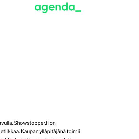
ulla. Showstopper.fi on
etiikkaa. Kaupan ylläpitäjänä toimii