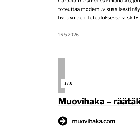
Carpelan Cosmetics Finland Ab, jonk
toteuttaa moderni, visuaalisesti n
hyödyntäen. Toteutuksessa keskitytt
16.5.2026
1
/
3
Muovihaka – räätäl
muovihaka.com