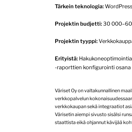
Tärkein teknologia:
WordPres
Projektin budjetti:
30 000–60
Projektin tyyppi:
Verkkokauppa, 
Erityistä:
Hakukoneoptimointia o
-raporttien konfigurointi osana
Väriset Oy on valtakunnallinen maal
verkkopalvelun kokonaisuudessaan
verkkokaupan sekä integraatiot asi
Värisetin aiempi sivusto sisälsi run
staattista eikä ohjannut kävijää koh