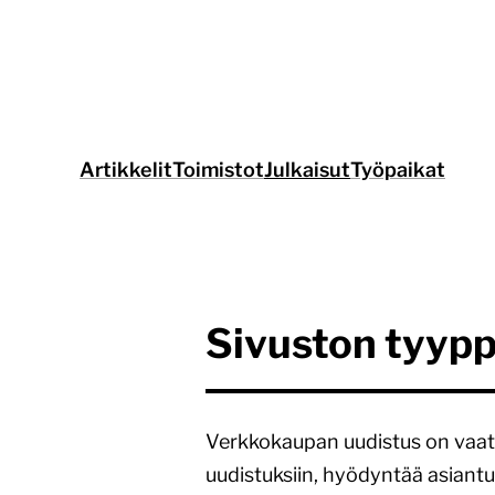
Siirry
suoraan
sisältöön
Artikkelit
Toimistot
Julkaisut
Työpaikat
Sivuston tyypp
Verkkokaupan uudistus on vaati
uudistuksiin, hyödyntää asiantunt