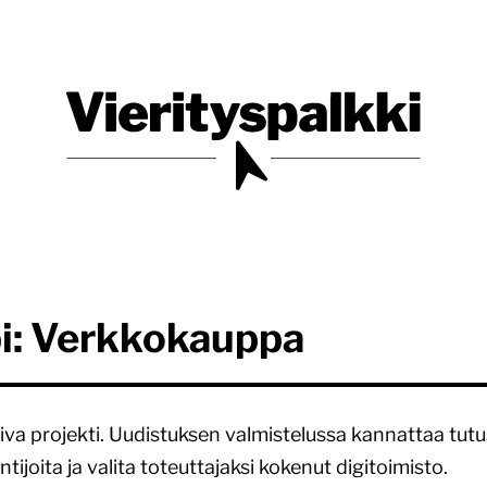
Blogi verkkopalveluiden uudistajille ja kehittäjille
Vierityspalkki.fi
i: Verkkokauppa
va projekti. Uudistuksen valmistelussa kannattaa tut
ijoita ja valita toteuttajaksi kokenut digitoimisto.