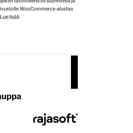
ktin tavoitteena oli suunnitella ja
fi-sivustolle WooCommerce-alustaa
Lue lisää
kauppa