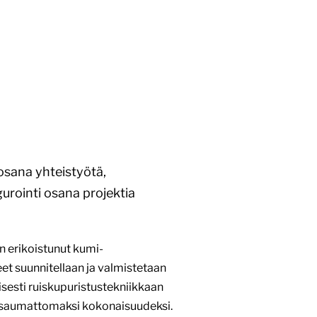
osana yhteistyötä,
gurointi osana projektia
 erikoistunut kumi-
eet suunnitellaan ja valmistetaan
sesti ruiskupuristustekniikkaan
o saumattomaksi kokonaisuudeksi.