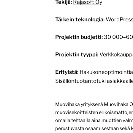
Tekijä:
Rajasoft Oy
Tärkein teknologia:
WordPres
Projektin budjetti:
30 000–60
Projektin tyyppi:
Verkkokauppa,
Erityistä:
Hakukoneoptimointia o
Sisällöntuotantotuki asiakkaall
Muovihaka yrityksenä Muovihaka Oy
muovisekoitteisten erikoismattojen v
omalla tehtaalla aina muottien valm
perustuvasta osaamisestaan sekä k