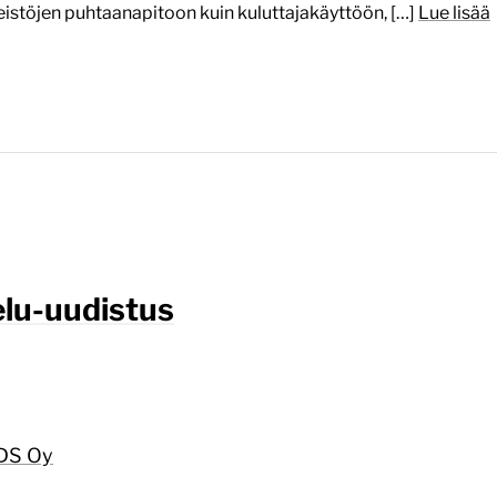
nteistöjen puhtaanapitoon kuin kuluttajakäyttöön, […]
Lue lisää
elu-uudistus
WDS Oy