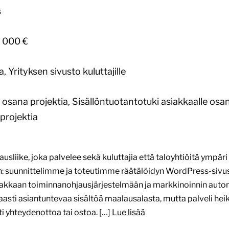
s
 000 €
Yrityksen sivusto kuluttajille
sana projektia, Sisällöntuotantotuki asiakkaalle osan
 projektia
ausliike, joka palvelee sekä kuluttajia että taloyhtiöitä ymp
: suunnittelimme ja toteutimme räätälöidyn WordPress-si
akkaan toiminnanohjausjärjestelmään ja markkinoinnin automa
saasti asiantuntevaa sisältöä maalausalasta, mutta palveli heik
ti yhteydenottoa tai ostoa. […]
Lue lisää