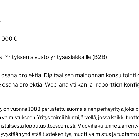
s
 000 €
 Yrityksen sivusto yritysasiakkaille (B2B)
sana projektia, Digitaalisen mainonnan konsultointi 
e osana projektia, Web-analytiikan ja -raporttien konfi
 on vuonna 1988 perustettu suomalainen perheyritys, joka on
almistukseen. Yritys toimii Nurmijärvellä, jossa kaikki tuott
istuksesta lopputuotteeseen asti. Muovihaka tunnetaan erityi
yvystään yhdistää tuotekehitys, muottivalmistus ja tuotant