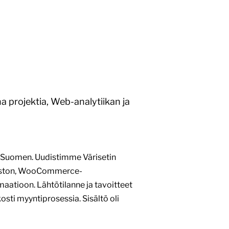
a projektia, Web-analytiikan ja
äri Suomen. Uudistimme Värisetin
vuston, WooCommerce-
atioon. Lähtötilanne ja tavoitteet
osti myyntiprosessia. Sisältö oli