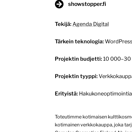
showstopper.fi
Tekijä:
Agenda Digital
Tärkein teknologia:
WordPres
Projektin budjetti:
10 000–30 
Projektin tyyppi:
Verkkokauppa, 
Erityistä:
Hakukoneoptimointia 
Toteutimme kotimaisen kulttikosme
kotimainen verkkokauppa, joka tarjo