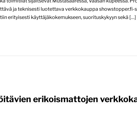
a toimitilat sijaitsevat Mustasaaressa, Vaasan kupeessa. Proje
äyttävä ja teknisesti luotettava verkkokauppa showstopper.
iin erityisesti käyttäjäkokemukseen, suorituskykyyn sekä […]
öitävien erikoismattojen verkko