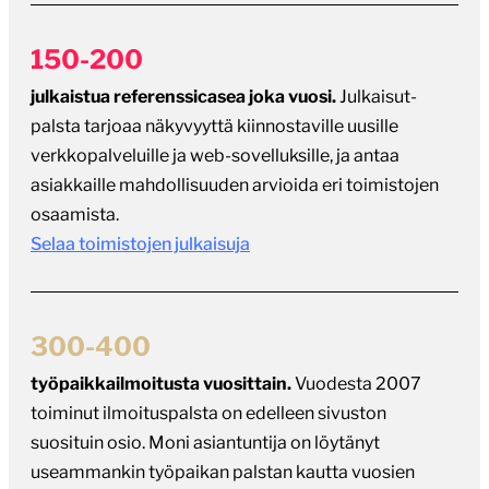
150-200
julkaistua referenssicasea joka vuosi.
Julkaisut-
palsta tarjoaa näkyvyyttä kiinnostaville uusille
verkkopalveluille ja web-sovelluksille, ja antaa
asiakkaille mahdollisuuden arvioida eri toimistojen
osaamista.
Selaa toimistojen julkaisuja
300-400
työpaikkailmoitusta vuosittain.
Vuodesta 2007
toiminut ilmoituspalsta on edelleen sivuston
suosituin osio. Moni asiantuntija on löytänyt
useammankin työpaikan palstan kautta vuosien