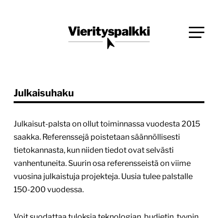
Siirry
Blogi verkkopalveluiden uudistajille ja kehittäjille
suoraan
Vierityspalkki.fi
sisältöön
Julkaisuhaku
Julkaisut-palsta on ollut toiminnassa vuodesta 2015
saakka. Referenssejä poistetaan säännöllisesti
tietokannasta, kun niiden tiedot ovat selvästi
vanhentuneita. Suurin osa referensseistä on viime
vuosina julkaistuja projekteja. Uusia tulee palstalle
150-200 vuodessa.
Voit suodattaa tuloksia teknologian, budjetin, tyypin