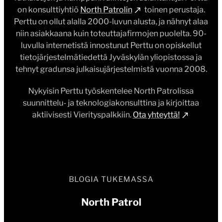
on konsulttiyhtiö
North Patrolin
toinen perustaja.
Perttu on ollut alalla 2000-luvun alusta, ja nähnyt alaa
niin asiakkaana kuin toteuttajafirmojen puolelta. 90-
luvulla internetistä innostunut Perttu on opiskellut
tietojärjestelmätiedettä Jyväskylän yliopistossa ja
tehnyt gradunsa julkaisujärjestelmistä vuonna 2008.
Nykyisin Perttu työskentelee North Patrolissa
suunnittelu- ja teknologiakonsulttina ja kirjoittaa
aktiivisesti Vierityspalkkiin.
Ota yhteyttä!
BLOGIA TUKEMASSA
North Patrol