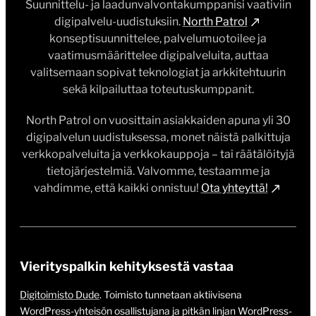
Suunnittelu- ja laadunvalvontakumppanisi vaativiin
digipalvelu-uudistuksiin.
North Patrol
konseptisuunnittelee, palvelumuotoilee ja
vaatimusmäärittelee digipalveluita, auttaa
valitsemaan sopivat teknologiat ja arkkitehtuurin
sekä kilpailuttaa toteutuskumppanit.
North Patrol on vuosittain asiakkaiden apuna yli 30
digipalvelun uudistuksessa, monet näistä palkittuja
verkkopalveluita ja verkkokauppoja – tai räätälöityjä
tietojärjestelmiä. Valvomme, testaamme ja
vahdimme, että kaikki onnistuu!
Ota yhteyttä!
Vierityspalkin kehityksestä vastaa
Digitoimisto Dude
. Toimisto tunnetaan aktiivisena
WordPress-yhteisön osallistujana ja pitkän linjan WordPress-