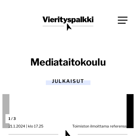
Siirry
Blogi verkkopalveluiden uudistajille ja kehittäjille
suoraan
Vierityspalkki.fi
sisältöön
Mediataitokoulu
JULKAISUT
1
/
3
21.1.2024 | klo 17.25
Toimiston ilmoittama referenssi