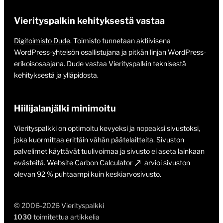
Vierityspalkin kehityksestä vastaa
Digitoimisto Dude
. Toimisto tunnetaan aktiivisena
WordPress-yhteisön osallistujana ja pitkän linjan WordPress-
erikoisosaajana. Dude vastaa Vierityspalkin teknisestä
kehityksestä ja ylläpidosta.
Hiilijalanjälki minimoitu
Vierityspalkki on optimoitu kevyeksi ja nopeaksi sivustoksi,
joka kuormittaa erittäin vähän päätelaitteita. Sivuston
palvelimet käyttävät tuulivoimaa ja sivusto ei aseta lainkaan
evästeitä.
Website Carbon Calculator
arvioi sivuston
olevan 92 % puhtaampi kuin keskiarvosivusto.
© 2006-2026 Vierityspalkki
1030
toimitettua artikkelia