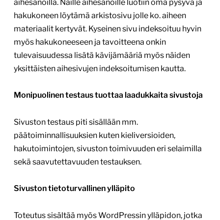
aihesanoilla. Näille aihesanoille luotiin oma pysyvä ja
hakukoneen löytämä arkistosivu jolle ko. aiheen
materiaalit kertyvät. Kyseinen sivu indeksoituu hyvin
myös hakukoneeseen ja tavoitteena onkin
tulevaisuudessa lisätä kävijämääriä myös näiden
yksittäisten aihesivujen indeksoitumisen kautta.
Monipuolinen testaus tuottaa laadukkaita sivustoja
Sivuston testaus piti sisällään mm.
päätoiminnallisuuksien kuten kieliversioiden,
hakutoimintojen, sivuston toimivuuden eri selaimilla
sekä saavutettavuuden testauksen.
Sivuston tietoturvallinen ylläpito
Toteutus sisältää myös WordPressin ylläpidon, jotka