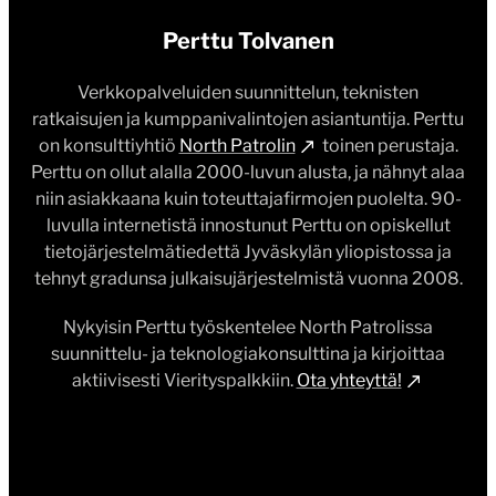
Perttu Tolvanen
Verkkopalveluiden suunnittelun, teknisten
ratkaisujen ja kumppanivalintojen asiantuntija. Perttu
on konsulttiyhtiö
North Patrolin
toinen perustaja.
Perttu on ollut alalla 2000-luvun alusta, ja nähnyt alaa
niin asiakkaana kuin toteuttajafirmojen puolelta. 90-
luvulla internetistä innostunut Perttu on opiskellut
tietojärjestelmätiedettä Jyväskylän yliopistossa ja
tehnyt gradunsa julkaisujärjestelmistä vuonna 2008.
Nykyisin Perttu työskentelee North Patrolissa
suunnittelu- ja teknologiakonsulttina ja kirjoittaa
aktiivisesti Vierityspalkkiin.
Ota yhteyttä!