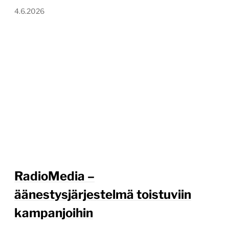
4.6.2026
RadioMedia –
äänestysjärjestelmä toistuviin
kampanjoihin