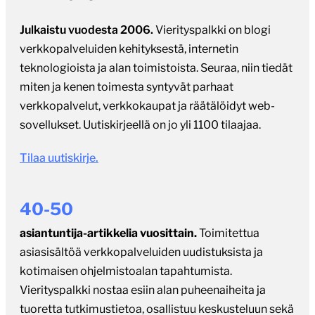
Julkaistu vuodesta 2006.
Vierityspalkki on blogi
verkkopalveluiden kehityksestä, internetin
teknologioista ja alan toimistoista. Seuraa, niin tiedät
miten ja kenen toimesta syntyvät parhaat
verkkopalvelut, verkkokaupat ja räätälöidyt web-
sovellukset. Uutiskirjeellä on jo yli 1100 tilaajaa.
Tilaa uutiskirje.
40-50
asiantuntija-artikkelia vuosittain.
Toimitettua
asiasisältöä verkkopalveluiden uudistuksista ja
kotimaisen ohjelmistoalan tapahtumista.
Vierityspalkki nostaa esiin alan puheenaiheita ja
tuoretta tutkimustietoa, osallistuu keskusteluun sekä