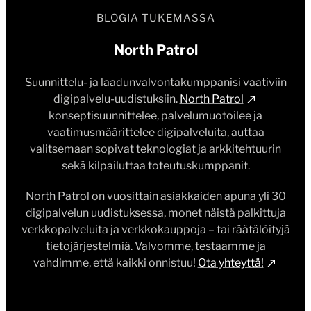
BLOGIA TUKEMASSA
North Patrol
Suunnittelu- ja laadunvalvontakumppanisi vaativiin
digipalvelu-uudistuksiin.
North Patrol
konseptisuunnittelee, palvelumuotoilee ja
vaatimusmäärittelee digipalveluita, auttaa
valitsemaan sopivat teknologiat ja arkkitehtuurin
sekä kilpailuttaa toteutuskumppanit.
North Patrol on vuosittain asiakkaiden apuna yli 30
digipalvelun uudistuksessa, monet näistä palkittuja
verkkopalveluita ja verkkokauppoja – tai räätälöityjä
tietojärjestelmiä. Valvomme, testaamme ja
vahdimme, että kaikki onnistuu!
Ota yhteyttä!