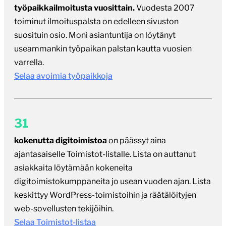
työpaikkailmoitusta vuosittain.
Vuodesta 2007
toiminut ilmoituspalsta on edelleen sivuston
suosituin osio. Moni asiantuntija on löytänyt
useammankin työpaikan palstan kautta vuosien
varrella.
Selaa avoimia työpaikkoja
31
kokenutta digitoimistoa
on päässyt aina
ajantasaiselle Toimistot-listalle. Lista on auttanut
asiakkaita löytämään kokeneita
digitoimistokumppaneita jo usean vuoden ajan. Lista
keskittyy WordPress-toimistoihin ja räätälöityjen
web-sovellusten tekijöihin.
Selaa Toimistot-listaa