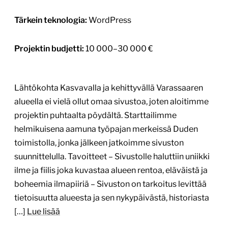
Tärkein teknologia:
WordPress
Projektin budjetti:
10 000–30 000 €
Lähtökohta Kasvavalla ja kehittyvällä Varassaaren
alueella ei vielä ollut omaa sivustoa, joten aloitimme
projektin puhtaalta pöydältä. Starttailimme
helmikuisena aamuna työpajan merkeissä Duden
toimistolla, jonka jälkeen jatkoimme sivuston
suunnittelulla. Tavoitteet – Sivustolle haluttiin uniikki
ilme ja fiilis joka kuvastaa alueen rentoa, eläväistä ja
boheemia ilmapiiriä – Sivuston on tarkoitus levittää
tietoisuutta alueesta ja sen nykypäivästä, historiasta
[…]
Lue lisää