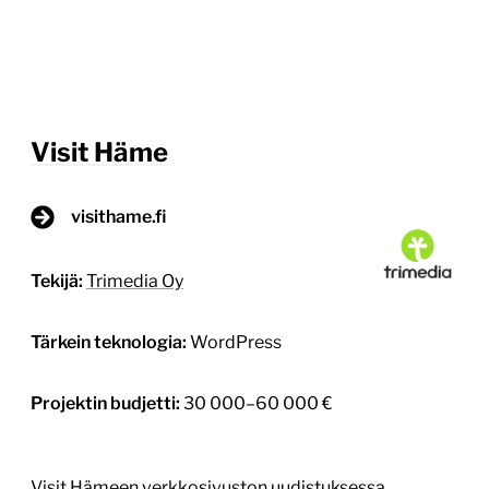
Visit Häme
visithame.fi
Tekijä:
Trimedia Oy
Tärkein teknologia:
WordPress
Projektin budjetti:
30 000–60 000 €
Visit Hämeen verkkosivuston uudistuksessa