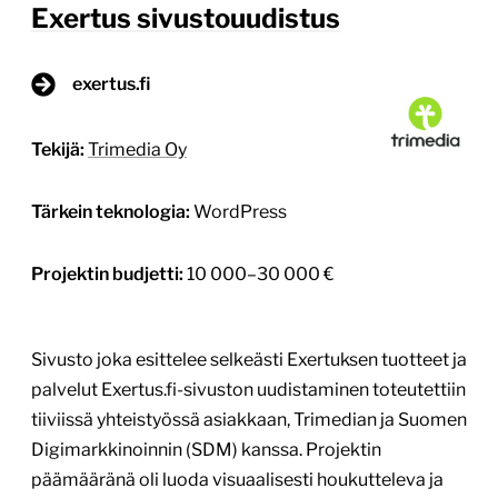
Exertus sivustouudistus
exertus.fi
Tekijä:
Trimedia Oy
Tärkein teknologia:
WordPress
Projektin budjetti:
10 000–30 000 €
Sivusto joka esittelee selkeästi Exertuksen tuotteet ja
palvelut Exertus.fi-sivuston uudistaminen toteutettiin
tiiviissä yhteistyössä asiakkaan, Trimedian ja Suomen
Digimarkkinoinnin (SDM) kanssa. Projektin
päämääränä oli luoda visuaalisesti houkutteleva ja