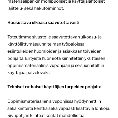
materiaalipankin monipuoliset ja käyttäjälähtöiset
lajittelu- sekä hakutoiminnot.
Houkuttava ulkoasu saavutettavasti
Toteutimme sivustolle saavutettavan ulkoasu- ja
käyttöliittymäsuunnitelman työpajoissa
esiintulleiden huomioiden ja asiakkaan toiveiden
pohjalta. Erityistä huomiota kiinnitettiin yksittäisen
oppimismateriaalin sivupohjaan ja se suunniteltiin
käyttäjää palvelevaksi.
Tekniset ratkaisut käyttäjien tarpeiden pohjalta
Oppimismateriaalien sivupohjissa hyödynnettiin
sekä kiinteitä kenttiä sekä vapaasti lisättäviä lohkoja.
Sivupohjan kiinteät kentät mahdollistaa