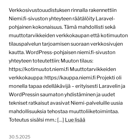
Verkkosivustouudistuksen rinnalla rakennettiin
Niemi.fi-sivuston yhteyteen räätälöity Laravel-
pohjainen kokonaisuus. Tämä mahdollisti sekä
muuttotarvikkeiden verkkokaupan että kotimuuton
tilauspalvelun tarjoamisen suoraan verkkosivujen
kautta. WordPress-pohjaisen niemi.fi-sivuston
yhteyteen toteutettiin: Muuton tilaus:
https://kotimuutot.niemi.fi Muuttotarvikkeiden
verkkokauppa: https://kauppa.niemi.fi Projekti oli
monella tapaa edelläkävijä – erityisesti Laravelin ja
WordPressin saumaton yhdistäminen ja uudet
tekniset ratkaisut avasivat Niemi-palveluille uusia
mahdollisuuksia tehostaa muuttoliiketoimintaa.
Toteutus sisälsi mm.: […]
Lue lisää
30.5.2025