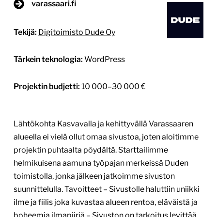
varassaari.fi
Tekijä:
Digitoimisto Dude Oy
Tärkein teknologia:
WordPress
Projektin budjetti:
10 000–30 000 €
Lähtökohta Kasvavalla ja kehittyvällä Varassaaren
alueella ei vielä ollut omaa sivustoa, joten aloitimme
projektin puhtaalta pöydältä. Starttailimme
helmikuisena aamuna työpajan merkeissä Duden
toimistolla, jonka jälkeen jatkoimme sivuston
suunnittelulla. Tavoitteet – Sivustolle haluttiin uniikki
ilme ja fiilis joka kuvastaa alueen rentoa, eläväistä ja
boheemia ilmapiiriä – Sivuston on tarkoitus levittää