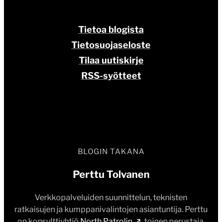
Tietoa blogista
Tietosuojaseloste
Tilaa uutiskirje
RSS-syötteet
BLOGIN TAKANA
Perttu Tolvanen
Verkkopalveluiden suunnittelun, teknisten
ratkaisujen ja kumppanivalintojen asiantuntija. Perttu
on konsulttiyhtiö
North Patrolin
toinen perustaja.