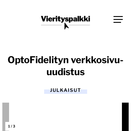
Siirry
Blogi verkkopalveluiden uudistajille ja kehittäjille
suoraan
Vierityspalkki.fi
sisältöön
OptoFidelityn verkkosivu-
uudistus
JULKAISUT
1
/
3