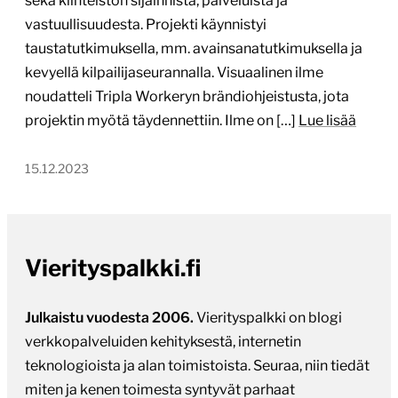
sekä kiinteistön sijainnista, palveluista ja
vastuullisuudesta. Projekti käynnistyi
taustatutkimuksella, mm. avainsanatutkimuksella ja
kevyellä kilpailijaseurannalla. Visuaalinen ilme
noudatteli Tripla Workeryn brändiohjeistusta, jota
projektin myötä täydennettiin. Ilme on […]
Lue lisää
15.12.2023
Vierityspalkki.fi
Julkaistu vuodesta 2006.
Vierityspalkki on blogi
verkkopalveluiden kehityksestä, internetin
teknologioista ja alan toimistoista. Seuraa, niin tiedät
miten ja kenen toimesta syntyvät parhaat