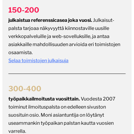
150-200
julkaistua referenssicasea joka vuosi.
Julkaisut-
palsta tarjoaa näkyvyyttä kiinnostaville uusille
verkkopalveluille ja web-sovelluksille, ja antaa
asiakkaille mahdollisuuden arvioida eri toimistojen
osaamista.
Selaa toimistojen julkaisuja
300-400
työpaikkailmoitusta vuosittain.
Vuodesta 2007
toiminut ilmoituspalsta on edelleen sivuston
suosituin osio. Moni asiantuntija on löytänyt
useammankin työpaikan palstan kautta vuosien
varrella.