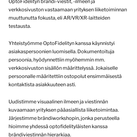
OptoFidelityn brändi-viestit, -ilmeen ja
verkkosivuston vastaamaan yrityksen liiketoiminnan
muuttunutta fokusta, eli AR/VR/XR-laitteiden
testausta.
Yhteistyömme OptoFidelityn kanssa käynnistyi
asiakaspersoonien luomisella. Dokumentoituja
persoonia, hyödynnettiin myöhemmin mm.
verkkosivuston sisällön määrittelyssä. Jokaiselle
persoonalle määritettiin ostopolut ensimmäisestä
kontaktista asiakkuuteen asti.
Uudistimme visuaalinen ilmeen ja viestinnän
kuvaamaan yrityksen pääasiallista liiketoimintaa.
Järjestimme brändiworkshopin, jonka perusteella
hioimme yhdessä optofidelityläisten kanssa
brändiviestinnän hierarkiaa.