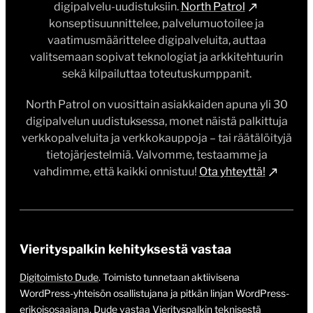
digipalvelu-uudistuksiin.
North Patrol
konseptisuunnittelee, palvelumuotoilee ja
vaatimusmäärittelee digipalveluita, auttaa
valitsemaan sopivat teknologiat ja arkkitehtuurin
sekä kilpailuttaa toteutuskumppanit.
North Patrol on vuosittain asiakkaiden apuna yli 30
digipalvelun uudistuksessa, monet näistä palkittuja
verkkopalveluita ja verkkokauppoja – tai räätälöityjä
tietojärjestelmiä. Valvomme, testaamme ja
vahdimme, että kaikki onnistuu!
Ota yhteyttä!
Vierityspalkin kehityksestä vastaa
Digitoimisto Dude
. Toimisto tunnetaan aktiivisena
WordPress-yhteisön osallistujana ja pitkän linjan WordPress-
erikoisosaajana. Dude vastaa Vierityspalkin teknisestä