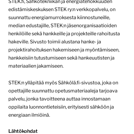
STEK.fi, Sähkötekniikan ja energiatehokkuuden
edistämiskeskuksen STEK ry:n verkkopalvelu, on
suunnattu energiamurroksesta kiinnostuneille,
median edustajille, STEK:n jäsenorganisaatioiden
henkilöille sekä hankkeille ja projekteille rahoitusta
hakeville. Sivusto toimii alustana hanke- ja
projektirahoituksen hakemiseen ja myöntämiseen,
hankkeisiin tutustumiseen sekä hankeuutisten ja
materiaalien jakamiseen.
STEK:n ylläpitää myös Sähkölä.fi-sivustoa, joka on
opettajille suunnattu opetusmateriaaleja tarjoava
palvelu, jonka tavoitteena auttaa innostamaan
oppilaita luonnontieteisiin, erityisesti sähköön ja
energiaan ilmiöinä.
Lähtökohdat