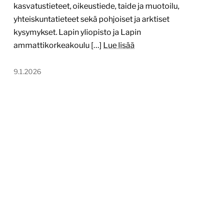
kasvatustieteet, oikeustiede, taide ja muotoilu,
yhteiskuntatieteet sekä pohjoiset ja arktiset
kysymykset. Lapin yliopisto ja Lapin
ammattikorkeakoulu […]
Lue lisää
9.1.2026