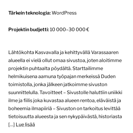
Tärkein teknologia:
WordPress
Projektin budjetti:
10 000–30 000 €
Lähtökohta Kasvavalla ja kehittyvällä Varassaaren
alueella ei vielä ollut omaa sivustoa, joten aloitimme
projektin puhtaalta pöydältä. Starttailimme
helmikuisena aamuna työpajan merkeissä Duden
toimistolla, jonka jälkeen jatkoimme sivuston
suunnittelulla. Tavoitteet – Sivustolle haluttiin uniikki
ilme ja fiilis joka kuvastaa alueen rentoa, eläväistä ja
boheemia ilmapiiriä – Sivuston on tarkoitus levittää
tietoisuutta alueesta ja sen nykypäivästä, historiasta
[…]
Lue lisää