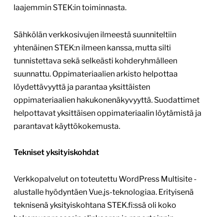
laajemmin STEK:in toiminnasta.
Sähkölän verkkosivujen ilmeestä suunniteltiin
yhtenäinen STEK:n ilmeen kanssa, mutta silti
tunnistettava sekä selkeästi kohderyhmälleen
suunnattu. Oppimateriaalien arkisto helpottaa
löydettävyyttä ja parantaa yksittäisten
oppimateriaalien hakukonenäkyvyyttä. Suodattimet
helpottavat yksittäisen oppimateriaalin löytämistä ja
parantavat käyttökokemusta.
Tekniset yksityiskohdat
Verkkopalvelut on toteutettu WordPress Multisite -
alustalle hyödyntäen Vue.js-teknologiaa. Erityisenä
teknisenä yksityiskohtana STEK.fi:ssä oli koko