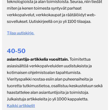
teknologioista ja alan toimistoista. Seuraa, niin tiedät
miten ja kenen toimesta syntyvät parhaat
verkkopalvelut, verkkokaupat ja räätälöidyt web-
sovellukset. Uutiskirjeellä on jo yli 1100 tilaajaa.
Tilaa uutiskirje.
40-50
asiantuntija-artikkelia vuosittain.
Toimitettua
asiasisältöä verkkopalveluiden uudistuksista ja
kotimaisen ohjelmistoalan tapahtumista.
Vierityspalkki nostaa esiin alan puheenaiheita ja
tuoretta tutkimustietoa, osallistuu keskusteluun sekä
haastattelee alan asiantuntijoita ja toimistoja.
Julkaistuja artikkeleita jo yli 1000 kappaletta.
Kaikki artikkelit