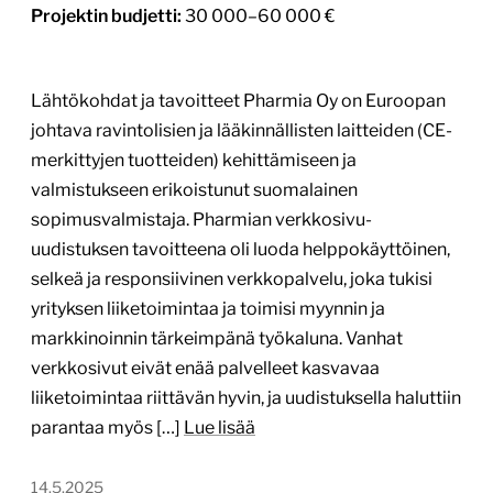
Projektin budjetti:
30 000–60 000 €
Lähtökohdat ja tavoitteet Pharmia Oy on Euroopan
johtava ravintolisien ja lääkinnällisten laitteiden (CE-
merkittyjen tuotteiden) kehittämiseen ja
valmistukseen erikoistunut suomalainen
sopimusvalmistaja. Pharmian verkkosivu-
uudistuksen tavoitteena oli luoda helppokäyttöinen,
selkeä ja responsiivinen verkkopalvelu, joka tukisi
yrityksen liiketoimintaa ja toimisi myynnin ja
markkinoinnin tärkeimpänä työkaluna. Vanhat
verkkosivut eivät enää palvelleet kasvavaa
liiketoimintaa riittävän hyvin, ja uudistuksella haluttiin
parantaa myös […]
Lue lisää
14.5.2025