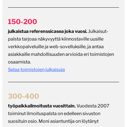
150-200
julkaistua referenssicasea joka vuosi.
Julkaisut-
palsta tarjoaa näkyvyyttä kiinnostaville uusille
verkkopalveluille ja web-sovelluksille, ja antaa
asiakkaille mahdollisuuden arvioida eri toimistojen
osaamista.
Selaa toimistojen julkaisuja
300-400
työpaikkailmoitusta vuosittain.
Vuodesta 2007
toiminut ilmoituspalsta on edelleen sivuston
suosituin osio. Moni asiantuntija on löytänyt