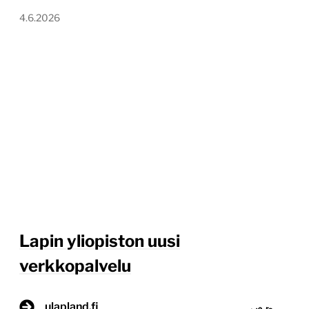
4.6.2026
Lapin yliopiston uusi
verkkopalvelu
ulapland.fi