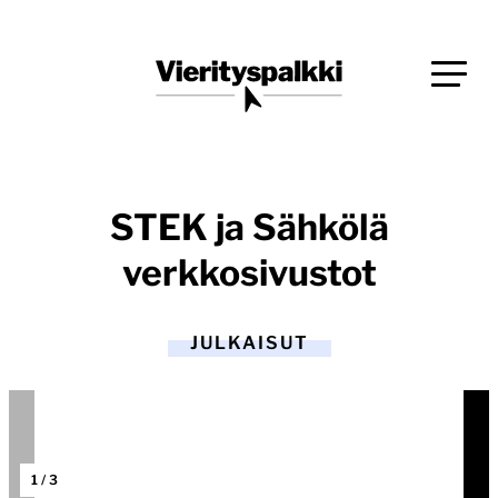
Siirry
Blogi verkkopalveluiden uudistajille ja kehittäjille
suoraan
Vierityspalkki.fi
sisältöön
STEK ja Sähkölä
verkkosivustot
JULKAISUT
1
/
3