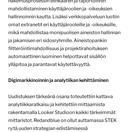
hakemusprosessin elinkaaren ja raportoinnin
mahdollistaminen käyttäjäroolien ja -oikeuksien
hallinnoinnin kautta. Lisäksi verkkopalveluun luotiin
omat extranetit eri käyttäjärooleille ja -oikeuksille,
mikä mahdollistaa monipuolisen aineiston hallinnan
ja jakamisen eri sidosryhmille. Aineistopankin
filtteröintimahdollisuus ja projektirahoituksen
automaattinen luominen helpottavat sisällön
ylläpitoa ja parantavat käytettävyyttä.
Digimarkkinoinnin ja analytiikan kehittäminen
Uudistuksen tärkeänä osana toteutettiin kattava
analytiikkaratkaisu ja kehitettiin mittaamista
rakentamalla Looker Studioon kaikki tärkeimmät
mittaristot. Redandblue on ollut auttamassa STEK
ry:tä uuden strategian edistämisessä