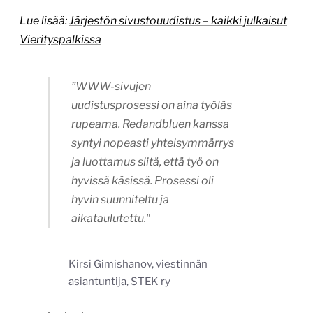
Lue lisää:
Järjestön sivustouudistus – kaikki julkaisut
Vierityspalkissa
”WWW-sivujen
uudistusprosessi on aina työläs
rupeama. Redandbluen kanssa
syntyi nopeasti yhteisymmärrys
ja luottamus siitä, että työ on
hyvissä käsissä. Prosessi oli
hyvin suunniteltu ja
aikataulutettu."
Kirsi Gimishanov, viestinnän
asiantuntija, STEK ry