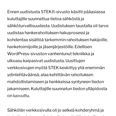
Ennen uudistusta STEK.fi-sivusto käsitti pääasiassa
kuluttajille suunnattua tietoa sähköstä ja
sähköturvallisuudesta. Uudistuksen taustalla oli tarve
uudistaa hankerahoituksen hakuprosessi ja
kohdentaa sisältöä tarkemmin rahoituksen hakijoille,
hanketoimijoille ja jäsenjärjestöille. Edellisen
WordPress-sivuston vanhentunut tekniikka ja
ulkoasu kaipasivat uudistusta. Uusittujen
verkkosivujen myötä STEK keskittyy yhä enemmän
ydintehtäväänsä, alaa kehittävän rahoituksen
mahdollistamiseen ja hankkeissa syntyneen tiedon
jakamiseen. Kuluttajille suunnatun tiedon ylläpidosta
on luovuttu.
Sähkölän verkkosivulla oli jo selkeä kohderyhmä ja