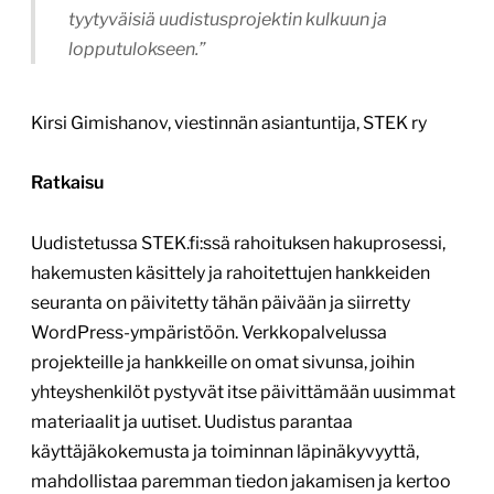
tyytyväisiä uudistusprojektin kulkuun ja
lopputulokseen.”
Kirsi Gimishanov, viestinnän asiantuntija, STEK ry
Ratkaisu
Uudistetussa STEK.fi:ssä rahoituksen hakuprosessi,
hakemusten käsittely ja rahoitettujen hankkeiden
seuranta on päivitetty tähän päivään ja siirretty
WordPress-ympäristöön. Verkkopalvelussa
projekteille ja hankkeille on omat sivunsa, joihin
yhteyshenkilöt pystyvät itse päivittämään uusimmat
materiaalit ja uutiset. Uudistus parantaa
käyttäjäkokemusta ja toiminnan läpinäkyvyyttä,
mahdollistaa paremman tiedon jakamisen ja kertoo