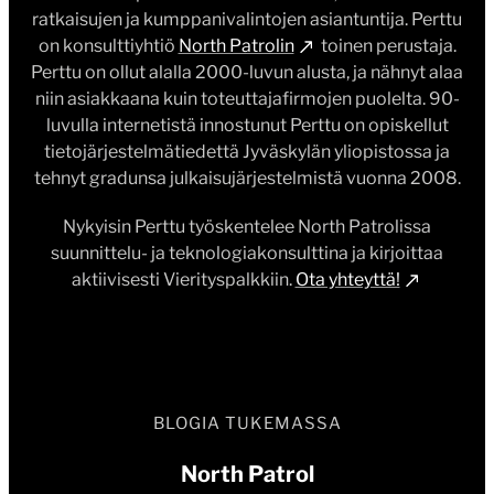
ratkaisujen ja kumppanivalintojen asiantuntija. Perttu
on konsulttiyhtiö
North Patrolin
toinen perustaja.
Perttu on ollut alalla 2000-luvun alusta, ja nähnyt alaa
niin asiakkaana kuin toteuttajafirmojen puolelta. 90-
luvulla internetistä innostunut Perttu on opiskellut
tietojärjestelmätiedettä Jyväskylän yliopistossa ja
tehnyt gradunsa julkaisujärjestelmistä vuonna 2008.
Nykyisin Perttu työskentelee North Patrolissa
suunnittelu- ja teknologiakonsulttina ja kirjoittaa
aktiivisesti Vierityspalkkiin.
Ota yhteyttä!
BLOGIA TUKEMASSA
North Patrol