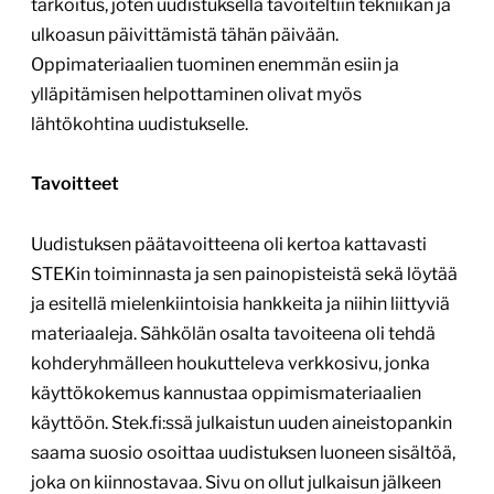
tarkoitus, joten uudistuksella tavoiteltiin tekniikan ja
ulkoasun päivittämistä tähän päivään.
Oppimateriaalien tuominen enemmän esiin ja
ylläpitämisen helpottaminen olivat myös
lähtökohtina uudistukselle.
Tavoitteet
Uudistuksen päätavoitteena oli kertoa kattavasti
STEKin toiminnasta ja sen painopisteistä sekä löytää
ja esitellä mielenkiintoisia hankkeita ja niihin liittyviä
materiaaleja. Sähkölän osalta tavoiteena oli tehdä
kohderyhmälleen houkutteleva verkkosivu, jonka
käyttökokemus kannustaa oppimismateriaalien
käyttöön. Stek.fi:ssä julkaistun uuden aineistopankin
saama suosio osoittaa uudistuksen luoneen sisältöä,
joka on kiinnostavaa. Sivu on ollut julkaisun jälkeen