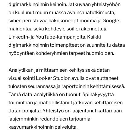
digimarkkinoinnin keinoin. Jatkuvaan yhteistyöhön
on kuulunut muun muassa avainsanatutkimusta,
siihen perustuvaa hakukoneoptimointia ja Google-
mainontaa sekä kohdeyleisöille rakennettuja
LinkedIn- ja YouTube-kampanjoita. Kaikki
digimarkkinoinnin toimenpiteet on suunniteltu dataa
hyödyntäen kohderyhmien tarpeet huomioiden.
Analytiikan ja mittaamisen kehitys sekä datan
visualisointi Looker Studion avulla ovat auttaneet
tulosten seurannassa ja raportoinnin kehittämisessä.
Tämä data-analytiikka on tuonut läpinäkyvyyttä
toimintaan ja mahdollistanut jatkuvan kehittämisen
datan pohjalta. Yhteistyö on laajentunut kattamaan
laajemminkin redandbluen tarjoamia
kasvumarkkinoinnin palveluita.