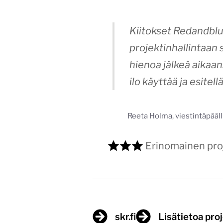
Kiitokset Redandblu
projektinhallintaan 
hienoa jälkeä aikaan
ilo käyttää ja esitell
Reeta Holma, viestintäpääll
Erinomainen proj
skr.fi
Lisätietoa pro