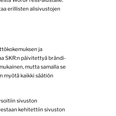
 erillisten alisivustojen
yttökokemuksen ja
a SKR:n päivitettyä brändi-
anmukainen, mutta samalla se
en myötä kaikki säätiön
soitiin sivuston
lestaan kehitettiin sivuston