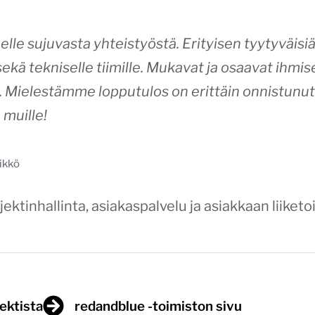
elle sujuvasta yhteistyöstä. Erityisen tyytyväi
sekä tekniselle tiimille. Mukavat ja osaavat ihmis
. Mielestämme lopputulos on erittäin onnistunut 
ä muille!
ikkö
ektinhallinta, asiakaspalvelu ja asiakkaan liik
jektista
redandblue -toimiston sivu