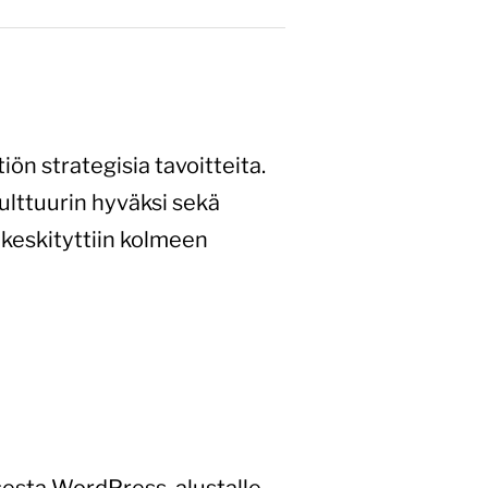
n strategisia tavoitteita.
ulttuurin hyväksi sekä
keskityttiin kolmeen
sesta WordPress-alustalle.