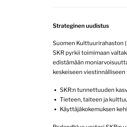
Strateginen uudistus
Suomen Kulttuurirahaston (S
SKR pyrkii toimimaan valtak
edistämään moniarvoisuutta 
keskeiseen viestinnälliseen
SKR:n tunnettuuden kas
Tieteen, taiteen ja kult
Käyttäjäkokemuksen keh
Redandblue vastasi SKR:n u