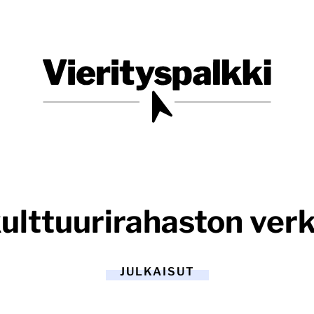
Blogi verkkopalveluiden uudistajille ja kehittäjille
Vierityspalkki.fi
lttuurirahaston ver
JULKAISUT