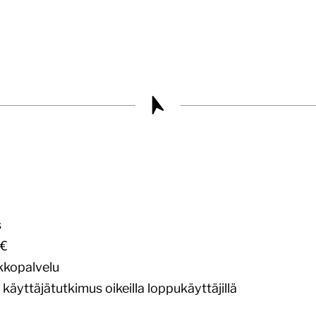
s
 €
kkopalvelu
käyttäjätutkimus oikeilla loppukäyttäjillä