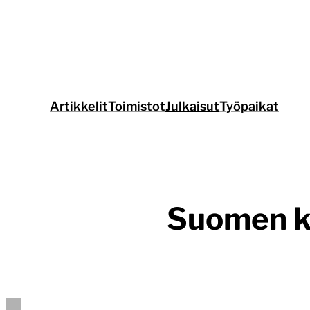
Siirry
suoraan
sisältöön
Artikkelit
Toimistot
Julkaisut
Työpaikat
Suomen ku