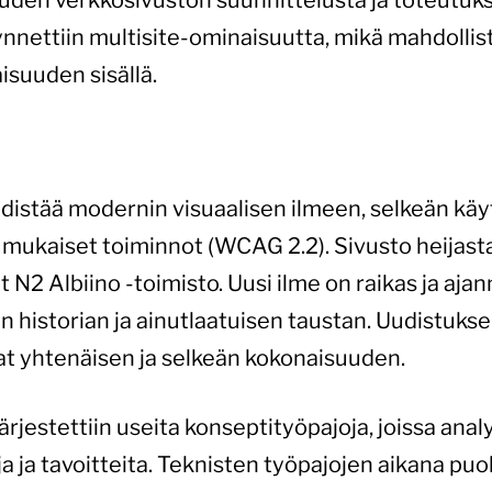
ettiin multisite-ominaisuutta, mikä mahdollistaa
isuuden sisällä.
hdistää modernin visuaalisen ilmeen, selkeän kä
ukaiset toiminnot (WCAG 2.2). Sivusto heijasta
ut N2 Albiino -toimisto. Uusi ilme on raikas ja aj
n historian ja ainutlaatuisen taustan. Uudistuks
t yhtenäisen ja selkeän kokonaisuuden.
rjestettiin useita konseptityöpajoja, joissa analy
 ja tavoitteita. Teknisten työpajojen aikana puo