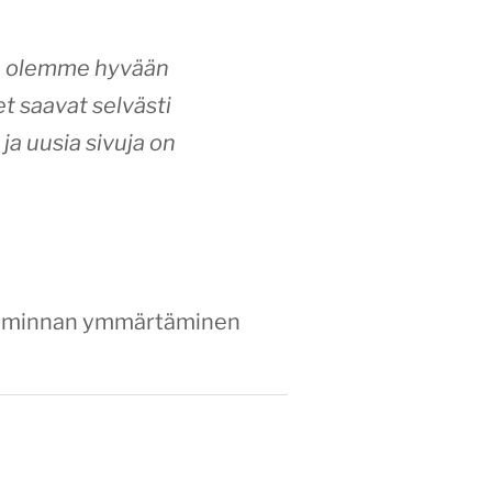
siä olemme hyvään
et saavat selvästi
ja uusia sivuja on
etoiminnan ymmärtäminen