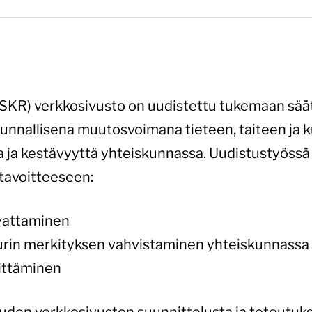
KR) verkkosivusto on uudistettu tukemaan säätiö
unnallisena muutosvoimana tieteen, taiteen ja k
ja kestävyyttä yhteiskunnassa. Uudistustyössä 
 tavoitteeseen:
vattaminen
tuurin merkityksen vahvistaminen yhteiskunnassa
ittäminen
uden verkkosivuston suunnittelusta ja toteutuk