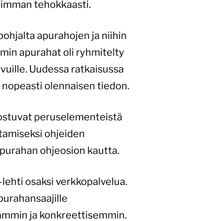
lisimman tehokkaasti.
pohjalta apurahojen ja niihin
min apurahat oli ryhmitelty
ivuille. Uudessa ratkaisussa
 nopeasti olennaisen tiedon.
ostuvat peruselementeistä
ttamiseksi ohjeiden
 apurahan ohjeosion kautta.
lehti osaksi verkkopalvelua.
apurahansaajille
yvämmin ja konkreettisemmin.