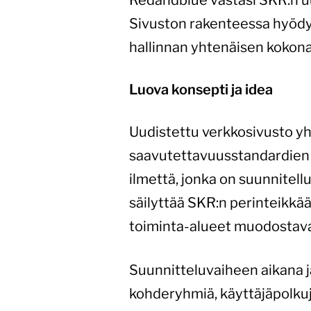
Sivuston rakenteessa hyödynn
hallinnan yhtenäisen kokona
Luova konsepti ja idea
Uudistettu verkkosivusto y
saavutettavuusstandardien m
ilmettä, jonka on suunnitell
säilyttää SKR:n perinteikkää
toiminta-alueet muodostava
Suunnitteluvaiheen aikana jä
kohderyhmiä, käyttäjäpolkuja