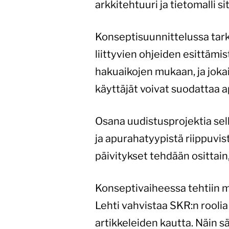
arkkitehtuuri ja tietomalli s
Konseptisuunnittelussa tarka
liittyvien ohjeiden esittämi
hakuaikojen mukaan, ja jokai
käyttäjät voivat suodattaa 
Osana uudistusprojektia se
ja apurahatyypistä riippuvis
päivitykset tehdään osittain
Konseptivaiheessa tehtiin my
Lehti vahvistaa SKR:n roolia
artikkeleiden kautta. Näin 