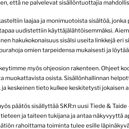
iten, että ne palvelevat sisällöntuottajia mahdol
steltiin laajaa ja monimuotoista sisältöä, jonka 
stapaa uudistettiin käyttäjälähtöisemmäksi. Aiem
nen hakukokonaisuus sisälsi useita linkkejä eri s
apurahoja omien tarpeidensa mukaisesti ja löytää
lkeytimme myös ohjeosion rakenteen. Ohjeet ko
ta muokattavista osista. Sisällönhallinnan helpo
, ja keskeinen tieto kulkee keskitetysti jokaisen
ös päätös sisällyttää SKR:n uusi Tiede & Taide -
 tieteen ja taiteen tukijana ja antaa näkyvyyttä 
säätiön rahoittama toiminta tulee esille läpinäk