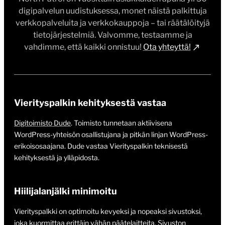
digipalvelun uudistuksessa, monet näistä palkittuja
verkkopalveluita ja verkkokauppoja – tai räätälöityjä
tietojärjestelmiä. Valvomme, testaamme ja
vahdimme, että kaikki onnistuu!
Ota yhteyttä!
Vierityspalkin kehityksestä vastaa
Digitoimisto Dude
. Toimisto tunnetaan aktiivisena
WordPress-yhteisön osallistujana ja pitkän linjan WordPress-
erikoisosaajana. Dude vastaa Vierityspalkin teknisestä
kehityksestä ja ylläpidosta.
Hiilijalanjälki minimoitu
Vierityspalkki on optimoitu kevyeksi ja nopeaksi sivustoksi,
joka kuormittaa erittäin vähän päätelaitteita. Sivuston