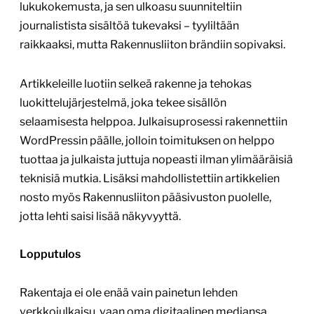
lukukokemusta, ja sen ulkoasu suunniteltiin
journalistista sisältöä tukevaksi – tyyliltään
raikkaaksi, mutta Rakennusliiton brändiin sopivaksi.
Artikkeleille luotiin selkeä rakenne ja tehokas
luokittelujärjestelmä, joka tekee sisällön
selaamisesta helppoa. Julkaisuprosessi rakennettiin
WordPressin päälle, jolloin toimituksen on helppo
tuottaa ja julkaista juttuja nopeasti ilman ylimääräisiä
teknisiä mutkia. Lisäksi mahdollistettiin artikkelien
nosto myös Rakennusliiton pääsivuston puolelle,
jotta lehti saisi lisää näkyvyyttä.
Lopputulos
Rakentaja ei ole enää vain painetun lehden
verkkojulkaisu, vaan oma digitaalinen mediansa.