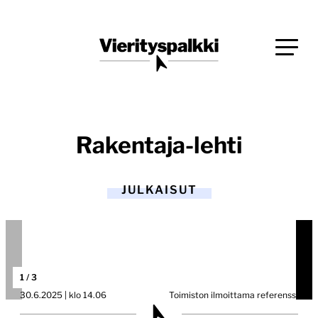
Siirry
Blogi verkkopalveluiden uudistajille ja kehittäjille
suoraan
Vierityspalkki.fi
sisältöön
Rakentaja-lehti
JULKAISUT
1
/
3
30.6.2025 | klo 14.06
Toimiston ilmoittama referenssi