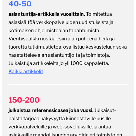
40-50
asiantuntija-artikkelia vuosittain.
Toimitettua
asiasisältöä verkkopalveluiden uudistuksista ja
kotimaisen ohjelmistoalan tapahtumista.
Vierityspalkki nostaa esiin alan puheenaiheita ja
tuoretta tutkimustietoa, osallistuu keskusteluun sekä
haastattelee alan asiantuntijoita ja toimistoja.
Julkaistuja artikkeleita jo yli 1000 kappaletta.
Kaikki artikkelit
150-200
julkaistua referenssicasea joka vuosi.
Julkaisut-
palsta tarjoaa näkyvyyttä kiinnostaville uusille
verkkopalveluille ja web-sovelluksille, ja antaa
asiakkaille mahdollisuuden arvioida eri toimistojen