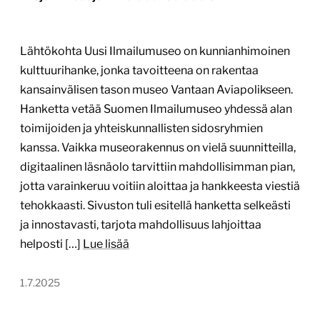
Lähtökohta Uusi Ilmailumuseo on kunnianhimoinen
kulttuurihanke, jonka tavoitteena on rakentaa
kansainvälisen tason museo Vantaan Aviapolikseen.
Hanketta vetää Suomen Ilmailumuseo yhdessä alan
toimijoiden ja yhteiskunnallisten sidosryhmien
kanssa. Vaikka museorakennus on vielä suunnitteilla,
digitaalinen läsnäolo tarvittiin mahdollisimman pian,
jotta varainkeruu voitiin aloittaa ja hankkeesta viestiä
tehokkaasti. Sivuston tuli esitellä hanketta selkeästi
ja innostavasti, tarjota mahdollisuus lahjoittaa
helposti […]
Lue lisää
1.7.2025