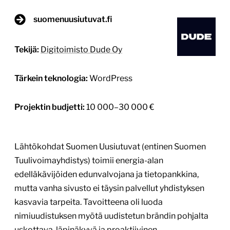
suomenuusiutuvat.fi
Tekijä:
Digitoimisto Dude Oy
Tärkein teknologia:
WordPress
Projektin budjetti:
10 000–30 000 €
Lähtökohdat Suomen Uusiutuvat (entinen Suomen
Tuulivoimayhdistys) toimii energia-alan
edelläkävijöiden edunvalvojana ja tietopankkina,
mutta vanha sivusto ei täysin palvellut yhdistyksen
kasvavia tarpeita. Tavoitteena oli luoda
nimiuudistuksen myötä uudistetun brändin pohjalta
uskottava, läpinäkyvä ja proaktiivinen