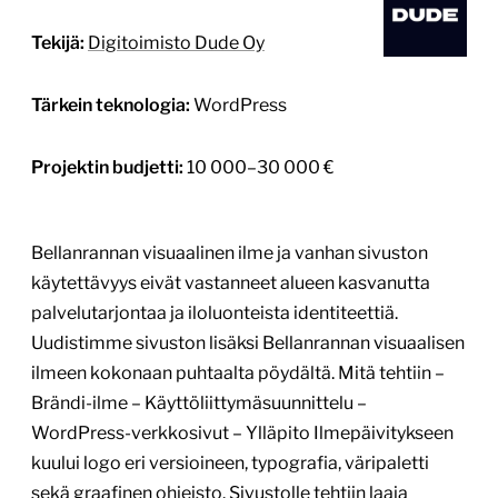
Tekijä:
Digitoimisto Dude Oy
Tärkein teknologia:
WordPress
Projektin budjetti:
10 000–30 000 €
Bellanrannan visuaalinen ilme ja vanhan sivuston
käytettävyys eivät vastanneet alueen kasvanutta
palvelutarjontaa ja iloluonteista identiteettiä.
Uudistimme sivuston lisäksi Bellanrannan visuaalisen
ilmeen kokonaan puhtaalta pöydältä. Mitä tehtiin –
Brändi-ilme – Käyttöliittymäsuunnittelu –
WordPress-verkkosivut – Ylläpito Ilmepäivitykseen
kuului logo eri versioineen, typografia, väripaletti
sekä graafinen ohjeisto. Sivustolle tehtiin laaja