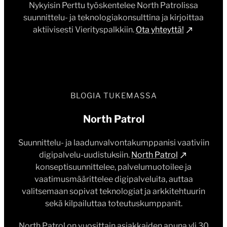
Nykyisin Perttu työskentelee North Patrolissa
suunnittelu- ja teknologiakonsulttina ja kirjoittaa
aktiivisesti Vierityspalkkiin.
Ota yhteyttä!
BLOGIA TUKEMASSA
North Patrol
Suunnittelu- ja laadunvalvontakumppanisi vaativiin
digipalvelu-uudistuksiin.
North Patrol
konseptisuunnittelee, palvelumuotoilee ja
vaatimusmäärittelee digipalveluita, auttaa
valitsemaan sopivat teknologiat ja arkkitehtuurin
sekä kilpailuttaa toteutuskumppanit.
North Patrol on vuosittain asiakkaiden apuna yli 30