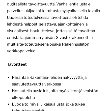
digitaalista tavoittavuutta. Vanha lehtialusta ei
palvellut lukijaa tai toimitusta nykyaikaisella tavalla.
Uudessa toteutuksessa tavoitteena oli tehdä
lehdestä helposti selattava, ajankohtainen ja
visuaalisesti houkutteleva, jotta sisältö tavoittaa
entistä laajemman yleisön. Sivusto rakennettiin
multisite-toteutuksena osaksi Rakennusliiton
verkkopalvelua.
Tavoitteet
Parantaa Rakentaja-lehden näkyvyyttä ja
saavutettavuutta verkossa
Houkutella uusia lukijoita myös liiton jäsenistön
ulkopuolelta
Luoda toimiva julkaisualusta, joka tukee
toimituksen työtä