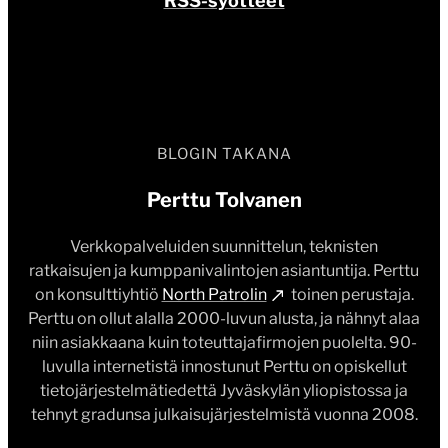
RSS-syötteet
BLOGIN TAKANA
Perttu Tolvanen
Verkkopalveluiden suunnittelun, teknisten
ratkaisujen ja kumppanivalintojen asiantuntija. Perttu
on konsulttiyhtiö
North Patrolin
toinen perustaja.
Perttu on ollut alalla 2000-luvun alusta, ja nähnyt alaa
niin asiakkaana kuin toteuttajafirmojen puolelta. 90-
luvulla internetistä innostunut Perttu on opiskellut
tietojärjestelmätiedettä Jyväskylän yliopistossa ja
tehnyt gradunsa julkaisujärjestelmistä vuonna 2008.