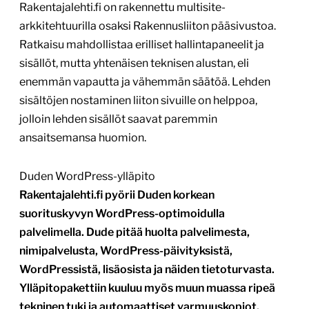
Rakentajalehti.fi on rakennettu multisite-
arkkitehtuurilla osaksi Rakennusliiton pääsivustoa.
Ratkaisu mahdollistaa erilliset hallintapaneelit ja
sisällöt, mutta yhtenäisen teknisen alustan, eli
enemmän vapautta ja vähemmän säätöä. Lehden
sisältöjen nostaminen liiton sivuille on helppoa,
jolloin lehden sisällöt saavat paremmin
ansaitsemansa huomion.
Duden WordPress-ylläpito
Rakentajalehti.fi pyörii Duden korkean
suorituskyvyn WordPress-optimoidulla
palvelimella. Dude pitää huolta palvelimesta,
nimipalvelusta, WordPress-päivityksistä,
WordPressistä, lisäosista ja näiden tietoturvasta.
Ylläpitopakettiin kuuluu myös muun muassa ripeä
tekninen tuki ja automaattiset varmuuskopiot.