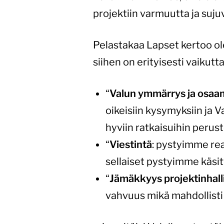
projektiin varmuutta ja suju
Pelastakaa Lapset kertoo ol
siihen on erityisesti vaikutt
“
Valun ymmärrys ja osaa
oikeisiin kysymyksiin ja 
hyviin ratkaisuihin perust
“
Viestintä
: pystyimme reag
sellaiset pystyimme käsi
“
Jämäkkyys projektinhall
vahvuus mikä mahdollisti