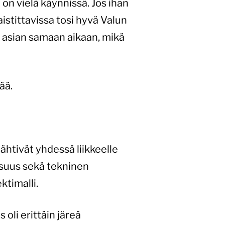
ä on vielä käynnissä. Jos ihan
 aistittavissa tosi hyvä Valun
n asian samaan aikaan, mikä
ää.
ähtivät yhdessä liikkeelle
lisuus sekä tekninen
timalli.
 oli erittäin järeä