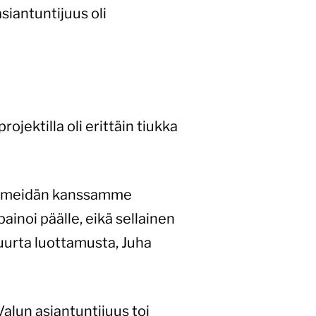
siantuntijuus oli
ojektilla oli erittäin tiukka
ään meidän kanssamme
ainoi päälle, eikä sellainen
suurta luottamusta, Juha
Valun asiantuntijuus toi