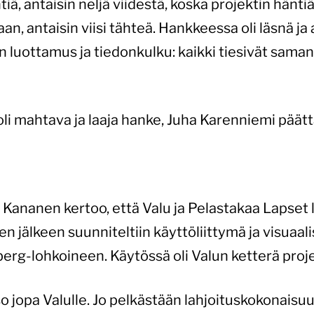
htiä, antaisin neljä viidestä, koska projektin hänti
laan, antaisin viisi tähteä. Hankkeessa oli läsnä ja
n luottamus ja tiedonkulku: kaikki tiesivät sama
e, oli mahtava ja laaja hanke, Juha Karenniemi päätt
i Kananen kertoo, että Valu ja Pelastakaa Lapset l
n jälkeen suunniteltiin käyttöliittymä ja visuaa
g-lohkoineen. Käytössä oli Valun ketterä projek
so jopa Valulle. Jo pelkästään lahjoituskokonaisuus