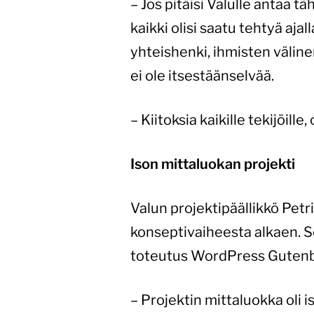
– Jos pitäisi Valulle antaa tä
kaikki olisi saatu tehtyä ajal
yhteishenki, ihmisten väline
ei ole itsestäänselvää.
– Kiitoksia kaikille tekijöill
Ison mittaluokan projekti
Valun projektipäällikkö Petr
konseptivaiheesta alkaen. Se
toteutus WordPress Gutenber
– Projektin mittaluokka oli i