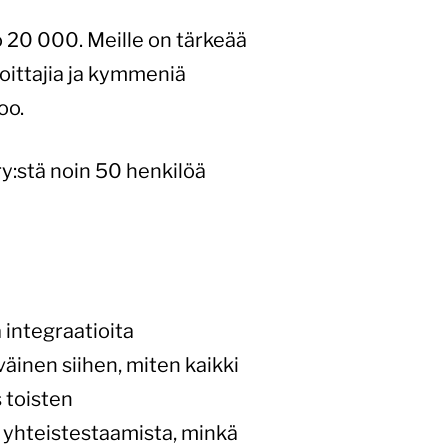
 20 000. Meille on tärkeää
hjoittajia ja kymmeniä
oo.
ry:stä noin 50 henkilöä
ä integraatioita
väinen siihen, miten kaikki
s toisten
n yhteistestaamista, minkä