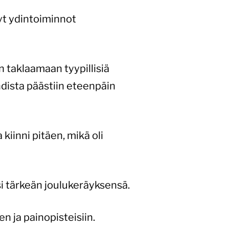
tyt ydintoiminnot
n taklaamaan tyypillisiä
hdista päästiin eteenpäin
 kiinni pitäen, mikä oli
si tärkeän joulukeräyksensä.
 ja painopisteisiin.