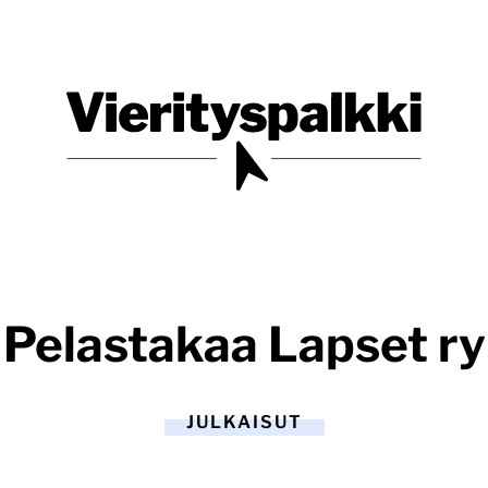
Blogi verkkopalveluiden uudistajille ja kehittäjille
Vierityspalkki.fi
Pelastakaa Lapset ry
JULKAISUT