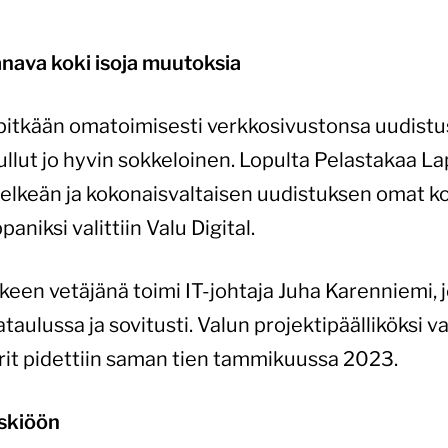
anava koki isoja muutoksia
 pitkään omatoimisesti verkkosivustonsa uudistus
tullut jo hyvin sokkeloinen. Lopulta Pelastakaa La
selkeän ja kokonaisvaltaisen uudistuksen omat k
iksi valittiin Valu Digital.
een vetäjänä toimi IT-johtaja Juha Karenniemi, jok
aulussa ja sovitusti. Valun projektipäälliköksi va
rit pidettiin saman tien tammikuussa 2023.
skiöön