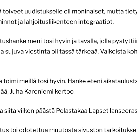
 toiveet uudistukselle oli moninaiset, mutta tie
innot ja lahjoitusliikenteen integraatiot.
anke meni tosi hyvin ja tavalla, jolla pystyttii
a sujuva viestintä oli tässä tärkeää. Vaikeista ko
a toimi meillä tosi hyvin. Hanke eteni aikataulusta
ää, Juha Kareniemi kertoo.
 ja siitä viikon päästä Pelastakaa Lapset lanseera
 toi odotettua muutosta sivuston tarkoitukseen