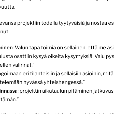
vuutta.
evansa projektiin todella tyytyväisiä ja nostaa 
anut:
minen
: Valun tapa toimia on sellainen, että me 
Valusta osattiin kysyä oikeita kysymyksiä. Valu p
ellen valinnat.”
oimaan eri tilanteisiin ja sellaisiin asioihin, mit
ttelemään hyvässä yhteishengessä.”
innassa
: projektin aikataulun pitäminen jatkuvasti
 tämän.”