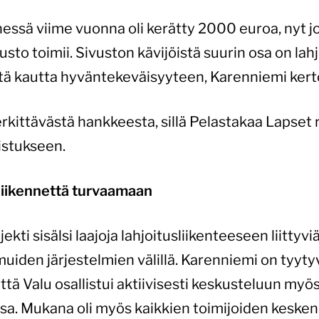
sä viime vuonna oli kerätty 2000 euroa, nyt jo
ivusto toimii. Sivuston kävijöistä suurin osa on la
ätä kautta hyväntekeväisyyteen, Karenniemi kert
rkittävästä hankkeesta, sillä Pelastakaa Lapset 
distukseen.
sliikennettä turvaamaan
ti sisälsi laajoja lahjoitusliikenteeseen liittyvi
muiden järjestelmien välillä. Karenniemi on tyyty
 että Valu osallistui aktiivisesti keskusteluun myö
ssa. Mukana oli myös kaikkien toimijoiden keske