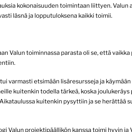
uksia kokonaisuuden toimintaan liittyen. Valun a
ti läsnä ja lopputuloksena kaikki toimii.
 Valun toiminnassa parasta oli se, että vaikka pr
ntiin.
 joutui varmasti etsimään lisäresursseja ja käym
eille kuitenkin todella tärkeä, koska joulukeräys p
Aikataulussa kuitenkin pysyttiin ja se herättää 
ogi Valun projektipäällikön kanssa toimi hyvin ja 