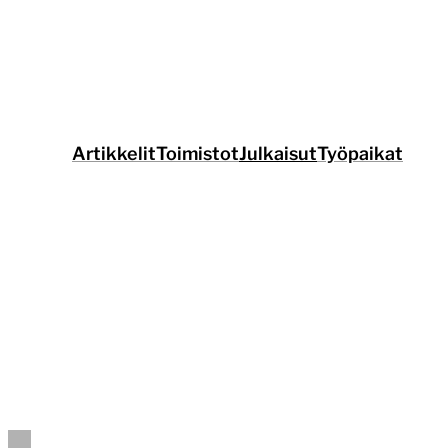
Siirry
suoraan
sisältöön
Artikkelit
Toimistot
Julkaisut
Työpaikat