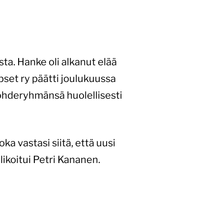
ta. Hanke oli alkanut elää
pset ry päätti joulukuussa
ohderyhmänsä huolellisesti
a vastasi siitä, että uusi
likoitui Petri Kananen.