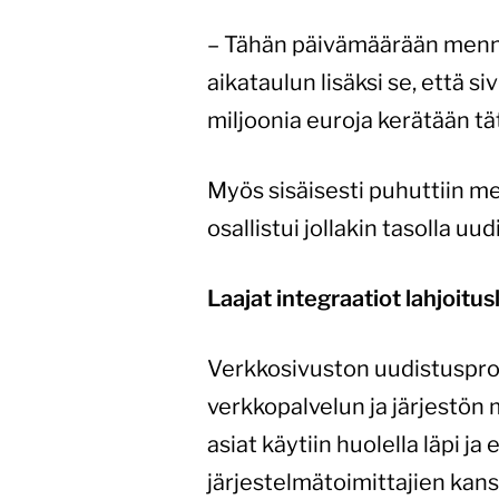
– Tähän päivämäärään mennes
aikataulun lisäksi se, että s
miljoonia euroja kerätään t
Myös sisäisesti puhuttiin me
osallistui jollakin tasolla uu
Laajat integraatiot lahjoitu
Verkkosivuston uudistusprojek
verkkopalvelun ja järjestön 
asiat käytiin huolella läpi ja
järjestelmätoimittajien kan