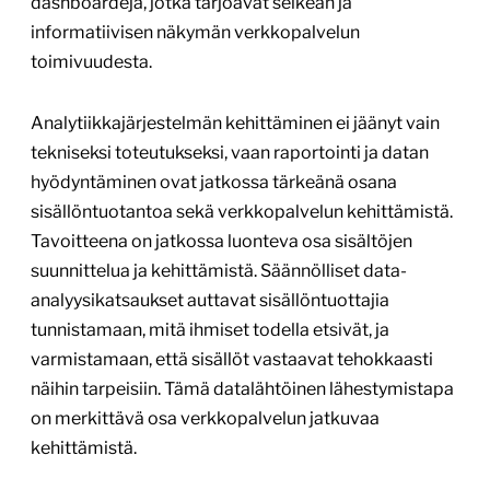
dashboardeja, jotka tarjoavat selkeän ja
informatiivisen näkymän verkkopalvelun
toimivuudesta.
Analytiikkajärjestelmän kehittäminen ei jäänyt vain
tekniseksi toteutukseksi, vaan raportointi ja datan
hyödyntäminen ovat jatkossa tärkeänä osana
sisällöntuotantoa sekä verkkopalvelun kehittämistä.
Tavoitteena on jatkossa luonteva osa sisältöjen
suunnittelua ja kehittämistä. Säännölliset data-
analyysikatsaukset auttavat sisällöntuottajia
tunnistamaan, mitä ihmiset todella etsivät, ja
varmistamaan, että sisällöt vastaavat tehokkaasti
näihin tarpeisiin. Tämä datalähtöinen lähestymistapa
on merkittävä osa verkkopalvelun jatkuvaa
kehittämistä.