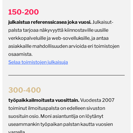
150-200
julkaistua referenssicasea joka vuosi.
Julkaisut-
palsta tarjoaa näkyvyyttä kiinnostaville uusille
verkkopalveluille ja web-sovelluksille, ja antaa
asiakkaille mahdollisuuden arvioida eri toimistojen
osaamista.
Selaa toimistojen julkaisuja
300-400
työpaikkailmoitusta vuosittain.
Vuodesta 2007
toiminut ilmoituspalsta on edelleen sivuston
suosituin osio. Moni asiantuntija on löytänyt
useammankin työpaikan palstan kautta vuosien
varrella.