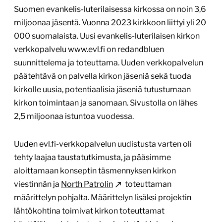
Suomen evankelis-luterilaisessa kirkossa on noin 3,6
miljoonaa jäsentä. Vuonna 2023 kirkkoon liittyi yli 20
000 suomalaista. Uusi evankelis-luterilaisen kirkon
verkkopalvelu www.evl.fi on redandbluen
suunnittelema ja toteuttama. Uuden verkkopalvelun
päätehtävä on palvella kirkon jäseniä sekä tuoda
kirkolle uusia, potentiaalisia jäseniä tutustumaan
kirkon toimintaan ja sanomaan. Sivustolla on lähes
2,5 miljoonaa istuntoa vuodessa.
Uuden evl.fi-verkkopalvelun uudistusta varten oli
tehty laajaa taustatutkimusta, ja pääsimme
aloittamaan konseptin täsmennyksen kirkon
viestinnän ja
North Patrolin
toteuttaman
määrittelyn pohjalta. Määrittelyn lisäksi projektin
lähtökohtina toimivat kirkon toteuttamat