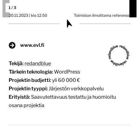
1
/
3
20.11.2023 | klo 12.50
Toimiston ilmoittama referenssi
www.evl.fi
Tekijä:
redandblue
Tärkein teknologia:
WordPress
Projektin budjetti:
yli 60 000 €
Projektin tyyppi:
Järjestön verkkopalvelu
Erityistä:
Saavutettavuus testattu ja huomioitu
osana projektia