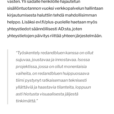
vasten. Yli sadalle henkilölle hajautetun
sisällöntuotannon vuoksi verkkopalvelun hallintaan
kirjautumisesta haluttiin tehdä mahdollisimman
helppo. Lisäksi evl.fi/plus-puolelle haetaan myös
yhteystiedot säännöllisesti AD:sta, joten
yhteystietojen päivitys riittää yhteen järjestelmään.
“Työskentely redandbluen kanssa on ollut
sujuvaa, joustavaa ja innostavaa. Isossa
projektissa, jossa on ollut monenlaisia
vaiheita, on redandbluen huippuosaava
tiimi pystynyt ratkaisemaan teknisesti
yllättäviä ja haastavia tilanteita, loppuun
asti hiotusta visuaalisesta jäljestä
tinkimättä.”