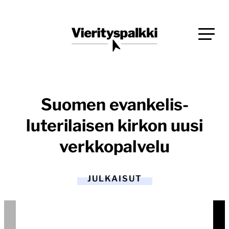
Siirry
Blogi verkkopalveluiden uudistajille ja kehittäjille
suoraan
Vierityspalkki.fi
sisältöön
Suomen evankelis-
luterilaisen kirkon uusi
verkkopalvelu
JULKAISUT