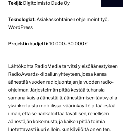
Tekijä:
Digitoimisto Dude Oy
Teknologiat:
Asiakaskohtainen ohjelmointityö,
WordPress
Projektin budjetti:
10 000–30 000 €
Lähtökohta RadioMedia tarvitsi yleisöäänestyksen
RadioAwards-kilpailun yhteyteen, jossa kansa
äänestää vuoden radiojuontajan ja vuoden radio-
ohjelman. Järjestelmän pitää kestää tuhansia
samanaikaisia äänestäjiä, äänestämisen täytyy olla
yksinkertaista mobiilissa, väärinkäyttö pitää estää
ilman, että se hankaloittaa tavallisen, rehellisen
äänestäjän kokemusta, ja kaiken pitää toimia
luotettavasti juuri silloin, kun kävijöitä on eniten.