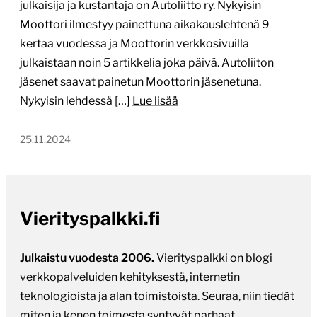
julkaisija ja kustantaja on Autoliitto ry. Nykyisin
Moottori ilmestyy painettuna aikakauslehtenä 9
kertaa vuodessa ja Moottorin verkkosivuilla
julkaistaan noin 5 artikkelia joka päivä. Autoliiton
jäsenet saavat painetun Moottorin jäsenetuna.
Nykyisin lehdessä […]
Lue lisää
25.11.2024
Vierityspalkki.fi
Julkaistu vuodesta 2006.
Vierityspalkki on blogi
verkkopalveluiden kehityksestä, internetin
teknologioista ja alan toimistoista. Seuraa, niin tiedät
miten ja kenen toimesta syntyvät parhaat