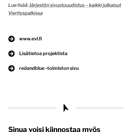
Lue lisää:
Järjestön sivustouudistus – kaikki julkaisut
Vierityspalkissa
www.evl.fi
Lisätietoa projektista
redandblue -toimiston sivu
Sinua voisi kiinnostaa myös