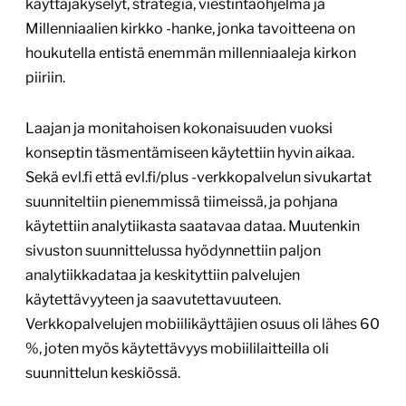
käyttäjäkyselyt, strategia, viestintäohjelma ja
Millenniaalien kirkko -hanke, jonka tavoitteena on
houkutella entistä enemmän millenniaaleja kirkon
piiriin.
Laajan ja monitahoisen kokonaisuuden vuoksi
konseptin täsmentämiseen käytettiin hyvin aikaa.
Sekä evl.fi että evl.fi/plus -verkkopalvelun sivukartat
suunniteltiin pienemmissä tiimeissä, ja pohjana
käytettiin analytiikasta saatavaa dataa. Muutenkin
sivuston suunnittelussa hyödynnettiin paljon
analytiikkadataa ja keskityttiin palvelujen
käytettävyyteen ja saavutettavuuteen.
Verkkopalvelujen mobiilikäyttäjien osuus oli lähes 60
%, joten myös käytettävyys mobiililaitteilla oli
suunnittelun keskiössä.