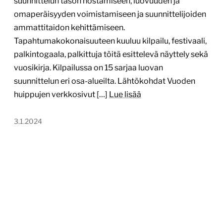
suunnittelun tason nostamiseen, luovuuden ja
omaperäisyyden voimistamiseen ja suunnittelijoiden
ammattitaidon kehittämiseen.
Tapahtumakokonaisuuteen kuuluu kilpailu, festivaali,
palkintogaala, palkittuja töitä esittelevä näyttely sekä
vuosikirja. Kilpailussa on 15 sarjaa luovan
suunnittelun eri osa-alueilta. Lähtökohdat Vuoden
huippujen verkkosivut […]
Lue lisää
3.1.2024