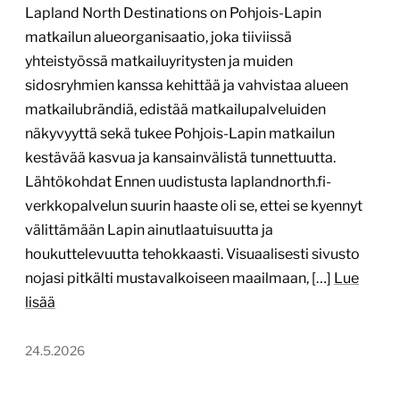
Lapland North Destinations on Pohjois-Lapin
matkailun alueorganisaatio, joka tiiviissä
yhteistyössä matkailuyritysten ja muiden
sidosryhmien kanssa kehittää ja vahvistaa alueen
matkailubrändiä, edistää matkailupalveluiden
näkyvyyttä sekä tukee Pohjois-Lapin matkailun
kestävää kasvua ja kansainvälistä tunnettuutta.
Lähtökohdat Ennen uudistusta laplandnorth.fi-
verkkopalvelun suurin haaste oli se, ettei se kyennyt
välittämään Lapin ainutlaatuisuutta ja
houkuttelevuutta tehokkaasti. Visuaalisesti sivusto
nojasi pitkälti mustavalkoiseen maailmaan, […]
Lue
lisää
24.5.2026