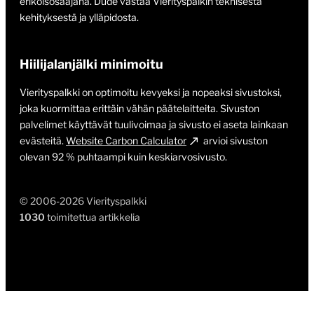
erikoisosaajana. Dude vastaa Vierityspalkin teknisestä
kehityksestä ja ylläpidosta.
Hiilijalanjälki minimoitu
Vierityspalkki on optimoitu kevyeksi ja nopeaksi sivustoksi,
joka kuormittaa erittäin vähän päätelaitteita. Sivuston
palvelimet käyttävät tuulivoimaa ja sivusto ei aseta lainkaan
evästeitä.
Website Carbon Calculator
arvioi sivuston
olevan 92 % puhtaampi kuin keskiarvosivusto.
© 2006-2026 Vierityspalkki
1030
toimitettua artikkelia