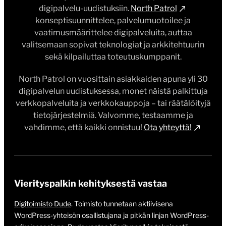
digipalvelu-uudistuksiin.
North Patrol
konseptisuunnittelee, palvelumuotoilee ja
vaatimusmäärittelee digipalveluita, auttaa
valitsemaan sopivat teknologiat ja arkkitehtuurin
sekä kilpailuttaa toteutuskumppanit.
North Patrol on vuosittain asiakkaiden apuna yli 30
digipalvelun uudistuksessa, monet näistä palkittuja
verkkopalveluita ja verkkokauppoja – tai räätälöityjä
tietojärjestelmiä. Valvomme, testaamme ja
vahdimme, että kaikki onnistuu!
Ota yhteyttä!
Vierityspalkin kehityksestä vastaa
Digitoimisto Dude
. Toimisto tunnetaan aktiivisena
WordPress-yhteisön osallistujana ja pitkän linjan WordPress-