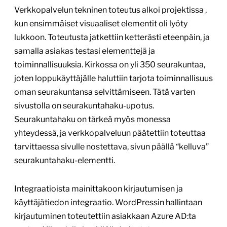
Verkkopalvelun tekninen toteutus alkoi projektissa ,
kun ensimmäiset visuaaliset elementit oli lyöty
lukkoon. Toteutusta jatkettiin ketterästi eteenpäin, ja
samalla asiakas testasi elementtejä ja
toiminnallisuuksia. Kirkossa on yli 350 seurakuntaa,
joten loppukäyttäjälle haluttiin tarjota toiminnallisuus
oman seurakuntansa selvittämiseen. Tätä varten
sivustolla on seurakuntahaku-upotus.
Seurakuntahaku on tärkeä myös monessa
yhteydessä, ja verkkopalveluun päätettiin toteuttaa
tarvittaessa sivulle nostettava, sivun päällä “kelluva”
seurakuntahaku-elementti.
Integraatioista mainittakoon kirjautumisen ja
käyttäjätiedon integraatio. WordPressin hallintaan
kirjautuminen toteutettiin asiakkaan Azure AD:ta