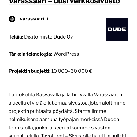
Varassaari – uusi verkkosivusto
varassaari.fi
Tekijä:
Digitoimisto Dude Oy
Tärkein teknologia:
WordPress
Projektin budjetti:
10 000–30 000 €
Lähtökohta Kasvavalla ja kehittyvällä Varassaaren
alueella ei vielä ollut omaa sivustoa, joten aloitimme
projektin puhtaalta pöydältä. Starttailimme
helmikuisena aamuna työpajan merkeissä Duden
toimistolla, jonka jälkeen jatkoimme sivuston
suunnittelulla. Tavoitteet – Sivustolle haluttiin uniikki