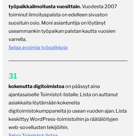
työpaikkailmoitusta vuosittain.
Vuodesta 2007
toiminut ilmoituspalsta on edelleen sivuston
suosituin osio. Moni asiantuntija on löytänyt
useammankin työpaikan palstan kautta vuosien
varrella.
Selaa avoimia työpaikkoja
31
kokenutta digitoimistoa
on päässyt aina
ajantasaiselle Toimistot-listalle. Lista on auttanut
asiakkaita löytämään kokeneita
digitoimistokumppaneita jo usean vuoden ajan. Lista
keskittyy WordPress-toimistoihin ja räätälöityjen
web-sovellusten tekijöihin.
Selaa Toimistot-listaa