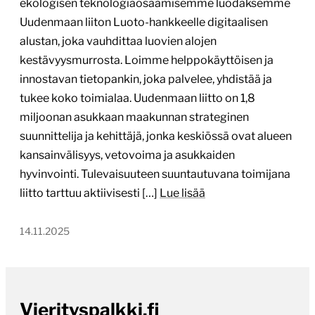
ekologisen teknologiaosaamisemme luodaksemme
Uudenmaan liiton Luoto-hankkeelle digitaalisen
alustan, joka vauhdittaa luovien alojen
kestävyysmurrosta. Loimme helppokäyttöisen ja
innostavan tietopankin, joka palvelee, yhdistää ja
tukee koko toimialaa. Uudenmaan liitto on 1,8
miljoonan asukkaan maakunnan strateginen
suunnittelija ja kehittäjä, jonka keskiössä ovat alueen
kansainvälisyys, vetovoima ja asukkaiden
hyvinvointi. Tulevaisuuteen suuntautuvana toimijana
liitto tarttuu aktiivisesti […]
Lue lisää
14.11.2025
Vierityspalkki.fi