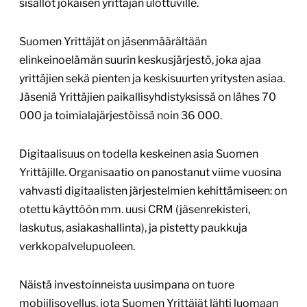
sisällöt jokaisen yrittäjän ulottuville.
Suomen Yrittäjät on jäsenmäärältään
elinkeinoelämän suurin keskusjärjestö, joka ajaa
yrittäjien sekä pienten ja keskisuurten yritysten asiaa.
Jäseniä Yrittäjien paikallisyhdistyksissä on lähes 70
000 ja toimialajärjestöissä noin 36 000.
Digitaalisuus on todella keskeinen asia Suomen
Yrittäjille. Organisaatio on panostanut viime vuosina
vahvasti digitaalisten järjestelmien kehittämiseen: on
otettu käyttöön mm. uusi CRM (jäsenrekisteri,
laskutus, asiakashallinta), ja pistetty paukkuja
verkkopalvelupuoleen.
Näistä investoinneista uusimpana on tuore
mobiilisovellus, jota Suomen Yrittäjät lähti luomaan