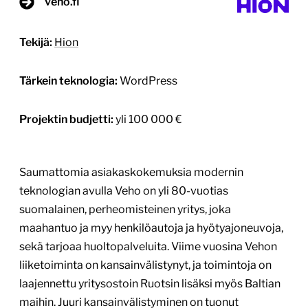
veho.fi
Tekijä:
Hion
Tärkein teknologia:
WordPress
Projektin budjetti:
yli 100 000 €
Saumattomia asiakaskokemuksia modernin
teknologian avulla Veho on yli 80-vuotias
suomalainen, perheomisteinen yritys, joka
maahantuo ja myy henkilöautoja ja hyötyajoneuvoja,
sekä tarjoaa huoltopalveluita. Viime vuosina Vehon
liiketoiminta on kansainvälistynyt, ja toimintoja on
laajennettu yritysostoin Ruotsin lisäksi myös Baltian
maihin. Juuri kansainvälistyminen on tuonut