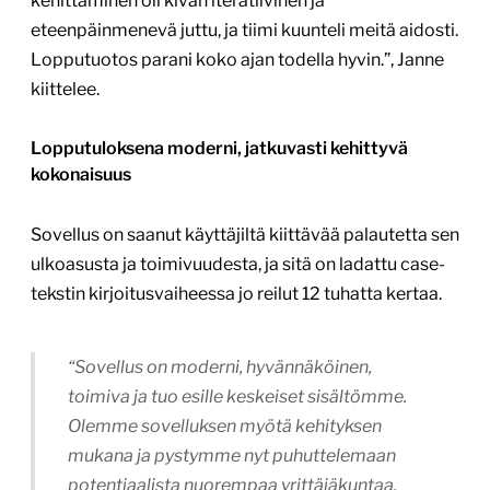
kehittäminen oli kivan iteratiivinen ja
eteenpäinmenevä juttu, ja tiimi kuunteli meitä aidosti.
Lopputuotos parani koko ajan todella hyvin.”, Janne
kiittelee.
Lopputuloksena moderni, jatkuvasti kehittyvä
kokonaisuus
Sovellus on saanut käyttäjiltä kiittävää palautetta sen
ulkoasusta ja toimivuudesta, ja sitä on ladattu case-
tekstin kirjoitusvaiheessa jo reilut 12 tuhatta kertaa.
“Sovellus on moderni, hyvännäköinen,
toimiva ja tuo esille keskeiset sisältömme.
Olemme sovelluksen myötä kehityksen
mukana ja pystymme nyt puhuttelemaan
potentiaalista nuorempaa yrittäjäkuntaa.