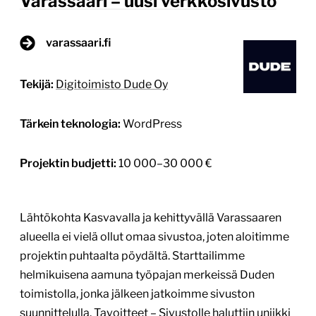
Varassaari – uusi verkkosivusto
varassaari.fi
Tekijä:
Digitoimisto Dude Oy
Tärkein teknologia:
WordPress
Projektin budjetti:
10 000–30 000 €
Lähtökohta Kasvavalla ja kehittyvällä Varassaaren
alueella ei vielä ollut omaa sivustoa, joten aloitimme
projektin puhtaalta pöydältä. Starttailimme
helmikuisena aamuna työpajan merkeissä Duden
toimistolla, jonka jälkeen jatkoimme sivuston
suunnittelulla. Tavoitteet – Sivustolle haluttiin uniikki