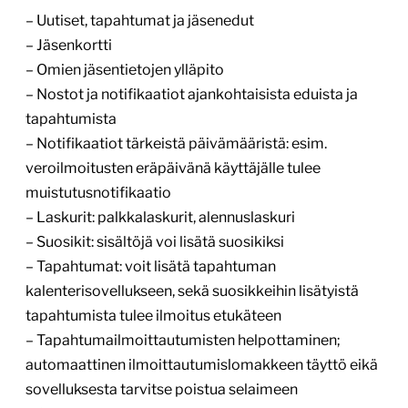
– Uutiset, tapahtumat ja jäsenedut
– Jäsenkortti
– Omien jäsentietojen ylläpito
– Nostot ja notifikaatiot ajankohtaisista eduista ja
tapahtumista
– Notifikaatiot tärkeistä päivämääristä: esim.
veroilmoitusten eräpäivänä käyttäjälle tulee
muistutusnotifikaatio
– Laskurit: palkkalaskurit, alennuslaskuri
– Suosikit: sisältöjä voi lisätä suosikiksi
– Tapahtumat: voit lisätä tapahtuman
kalenterisovellukseen, sekä suosikkeihin lisätyistä
tapahtumista tulee ilmoitus etukäteen
– Tapahtumailmoittautumisten helpottaminen;
automaattinen ilmoittautumislomakkeen täyttö eikä
sovelluksesta tarvitse poistua selaimeen