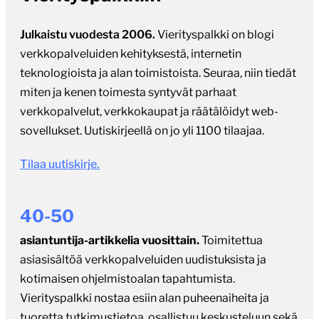
Julkaistu vuodesta 2006.
Vierityspalkki on blogi
verkkopalveluiden kehityksestä, internetin
teknologioista ja alan toimistoista. Seuraa, niin tiedät
miten ja kenen toimesta syntyvät parhaat
verkkopalvelut, verkkokaupat ja räätälöidyt web-
sovellukset. Uutiskirjeellä on jo yli 1100 tilaajaa.
Tilaa uutiskirje.
40-50
asiantuntija-artikkelia vuosittain.
Toimitettua
asiasisältöä verkkopalveluiden uudistuksista ja
kotimaisen ohjelmistoalan tapahtumista.
Vierityspalkki nostaa esiin alan puheenaiheita ja
tuoretta tutkimustietoa, osallistuu keskusteluun sekä