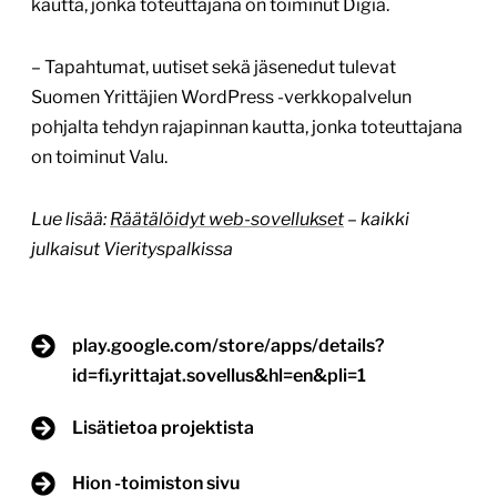
kautta, jonka toteuttajana on toiminut Digia.
– Tapahtumat, uutiset sekä jäsenedut tulevat
Suomen Yrittäjien WordPress -verkkopalvelun
pohjalta tehdyn rajapinnan kautta, jonka toteuttajana
on toiminut Valu.
Lue lisää:
Räätälöidyt web-sovellukset
– kaikki
julkaisut Vierityspalkissa
play.google.com/store/apps/details?
id=fi.yrittajat.sovellus&hl=en&pli=1
Lisätietoa projektista
Hion -toimiston sivu