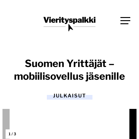
Siirry
Blogi verkkopalveluiden uudistajille ja kehittäjille
suoraan
Vierityspalkki.fi
sisältöön
Suomen Yrittäjät –
mobiilisovellus jäsenille
JULKAISUT
1
/
3