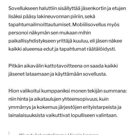
Sovellukseen haluttiin sisällyttää jäsenkortin ja etujen
lisäksi pääsy lakineuvonnan piiriin, sekä
tapahtumailmoittautumiset. Mobiilisovellus myös
personoi näkymän sen mukaan mihin
paikallisyhdistykseen yrittäjä kuuluu, eli jäsen näkee
kaikki alueensa edut ja tapahtumat räätälöidysti.
Pitkän aikavälin kattotavoitteena on saada kaikki
jäsenet lataamaan ja käyttämään sovellusta.
Hion valikoitui kumppaniksi monen tekijän summana:
niin hinta ja aikataulujen yhteensopivuus, kuin
ymmärrys ja kokemus järjestöjen erityistarpeista ja
lainalaisuuksista vaikuttivat lopulliseen valintaan.