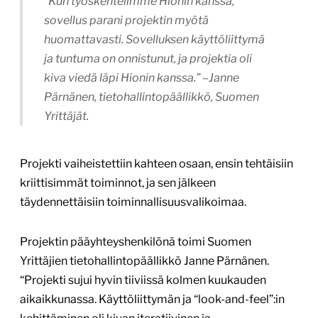
“Kun työskentelimme Hionin kanssa,
sovellus parani projektin myötä
huomattavasti. Sovelluksen käyttöliittymä
ja tuntuma on onnistunut, ja projektia oli
kiva viedä läpi Hionin kanssa.” –Janne
Pärnänen, tietohallintopäällikkö, Suomen
Yrittäjät.
Projekti vaiheistettiin kahteen osaan, ensin tehtäisiin
kriittisimmät toiminnot, ja sen jälkeen
täydennettäisiin toiminnallisuusvalikoimaa.
Projektin pääyhteyshenkilönä toimi Suomen
Yrittäjien tietohallintopäällikkö Janne Pärnänen.
“Projekti sujui hyvin tiiviissä kolmen kuukauden
aikaikkunassa. Käyttöliittymän ja “look-and-feel”:in