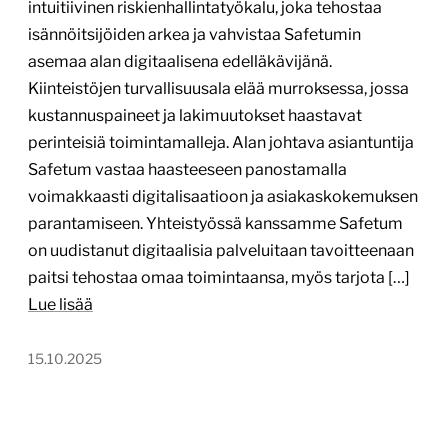
intuitiivinen riskienhallintatyökalu, joka tehostaa
isännöitsijöiden arkea ja vahvistaa Safetumin
asemaa alan digitaalisena edelläkävijänä.
Kiinteistöjen turvallisuusala elää murroksessa, jossa
kustannuspaineet ja lakimuutokset haastavat
perinteisiä toimintamalleja. Alan johtava asiantuntija
Safetum vastaa haasteeseen panostamalla
voimakkaasti digitalisaatioon ja asiakaskokemuksen
parantamiseen. Yhteistyössä kanssamme Safetum
on uudistanut digitaalisia palveluitaan tavoitteenaan
paitsi tehostaa omaa toimintaansa, myös tarjota […]
Lue lisää
15.10.2025