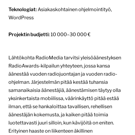
Teknologiat:
Asiakaskohtainen ohjelmointityö,
WordPress
Projektin budjetti:
10 000–30 000 €
Lähtökohta RadioMedia tarvitsi yleisöäänestyksen
RadioAwards-kilpailun yhteyteen, jossa kansa
äänestää vuoden radiojuontajan ja vuoden radio-
ohjelman. Järjestelmän pitää kestää tuhansia
samanaikaisia äänestäjiä, äänestämisen täytyy olla
yksinkertaista mobiilissa, väärinkäyttö pitää estää
ilman, että se hankaloittaa tavallisen, rehellisen
äänestäjän kokemusta, ja kaiken pitää toimia
luotettavasti juuri silloin, kun kävijöitä on eniten.
Erityinen haaste on liikenteen äkillinen