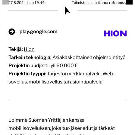
27.8.2024 | klo 19.44
Toimiston ilmoittama referenssi
play.google.com
Tekijä:
Hion
Tärkein teknologia:
Asiakaskohtainen ohjelmointityö
Projektin budjetti:
yli 60 000 €
Projektin tyyppi:
Järjestön verkkopalvelu,
Web-
sovellus, mobiilisovellus tai asiointipalvelu
Loimme Suomen Yrittäjien kanssa
mobiilisovelluksen, joka tuo jäsenedut ja tärkeät