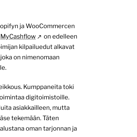
 Shopifyn ja WooCommercen
a
MyCashflow
on edelleen
mijan kilpailuedut alkavat
a, joka on nimenomaan
le.
eikkous. Kumppaneita toki
oimintaa digitoimistoille.
uita asiakkailleen, mutta
pääse tekemään. Täten
alustana oman tarjonnan ja