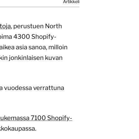
Artikkeli
toja
, perustuen North
rtoima 4300 Shopify-
ikea asia sanoa, milloin
kin jonkinlaisen kuvan
aa vuodessa verrattuna
o lukemassa 7100 Shopify-
rkkokaupassa.