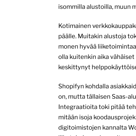
isommilla alustoilla, muun
Kotimainen verkkokauppake
päälle. Muitakin alustoja t
monen hyvää liiketoimintaa 
olla kuitenkin aika vähäise
keskittynyt helppokäyttöise
Shopifyn kohdalla asiakka
on, mutta tällaisen Saas-alu
Integraatioita toki pitää te
mitään isoja koodausprojek
digitoimistojen kannalta 