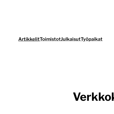
Siirry
suoraan
sisältöön
Artikkelit
Toimistot
Julkaisut
Työpaikat
Verkkok