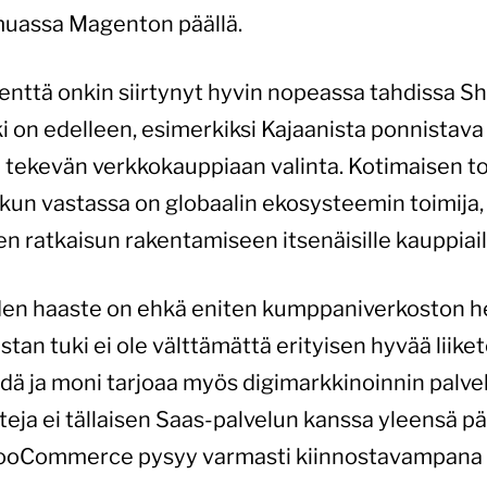
 muassa Magenton päällä.
nttä onkin siirtynyt hyvin nopeassa tahdissa
oki on edelleen, esimerkiksi Kajaanista ponnistav
tekevän verkkokauppiaan valinta. Kotimaisen toi
t kun vastassa on globaalin ekosysteemin toimij
n ratkaisun rakentamiseen itsenäisille kauppiail
iden haaste on ehkä eniten kumppaniverkoston h
stan tuki ei ole välttämättä erityisen hyvää liiket
hdä ja moni tarjoaa myös digimarkkinoinnin palvel
teja ei tällaisen Saas-palvelun kanssa yleensä 
WooCommerce pysyy varmasti kiinnostavampana 