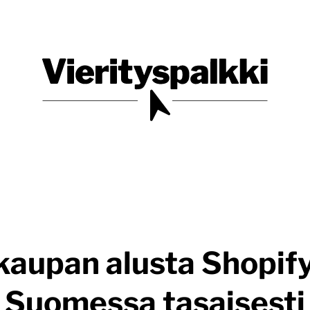
Blogi verkkopalveluiden uudistajille ja kehittäjille
Vierityspalkki.fi
aupan alusta Shopif
Suomessa tasaisesti