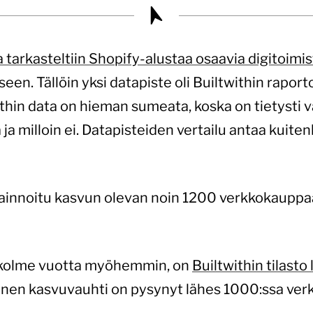
tarkasteltiin Shopify-alustaa osaavia digitoimis
seen. Tällöin yksi datapiste oli Builtwithin rapo
in data on hieman sumeata, koska on tietysti va
a milloin ei. Datapisteiden vertailu antaa kuiten
vainnoitu kasvun olevan noin 1200 verkkokaupp
a kolme vuotta myöhemmin, on
Builtwithin tilast
ainen kasvuvauhti on pysynyt lähes 1000:ssa ve