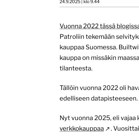
24.9.2025 | klo 9.44
Vuonna 2022 tässä blogissa 
Patroliin tekemään selvityk
kauppaa Suomessa. Builtwith
kauppa on missäkin maassa j
tilanteesta.
Tällöin vuonna 2022 oli ha
edelliseen datapisteeseen.
Nyt vuonna 2025, eli vaja
verkkokauppaa
. Vuositt