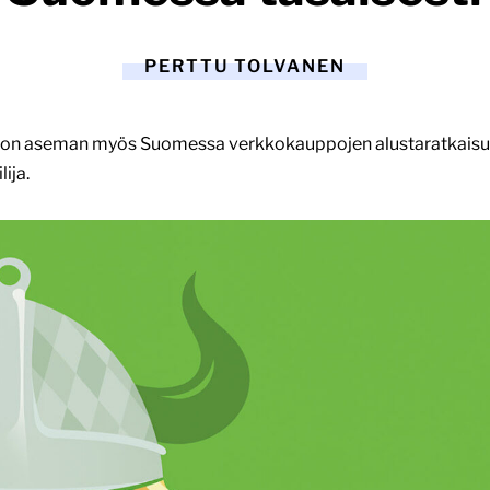
PERTTU TOLVANEN
ison aseman myös Suomessa verkkokauppojen alustaratkaisun
ija.