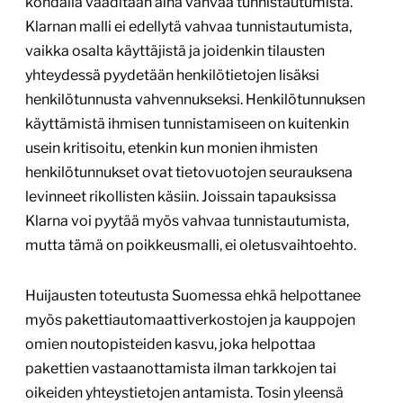
kohdalla vaaditaan aina vahvaa tunnistautumista.
Klarnan malli ei edellytä vahvaa tunnistautumista,
vaikka osalta käyttäjistä ja joidenkin tilausten
yhteydessä pyydetään henkilötietojen lisäksi
henkilötunnusta vahvennukseksi. Henkilötunnuksen
käyttämistä ihmisen tunnistamiseen on kuitenkin
usein kritisoitu, etenkin kun monien ihmisten
henkilötunnukset ovat tietovuotojen seurauksena
levinneet rikollisten käsiin. Joissain tapauksissa
Klarna voi pyytää myös vahvaa tunnistautumista,
mutta tämä on poikkeusmalli, ei oletusvaihtoehto.
Huijausten toteutusta Suomessa ehkä helpottanee
myös pakettiautomaattiverkostojen ja kauppojen
omien noutopisteiden kasvu, joka helpottaa
pakettien vastaanottamista ilman tarkkojen tai
oikeiden yhteystietojen antamista. Tosin yleensä