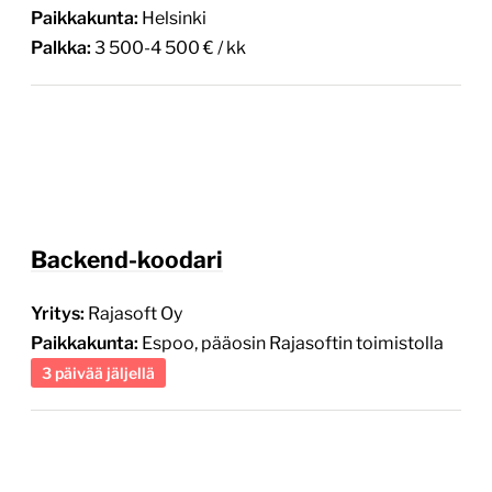
Paikkakunta:
Helsinki
Palkka:
3 500-4 500 € / kk
Backend-koodari
Yritys:
Rajasoft Oy
Paikkakunta:
Espoo, pääosin Rajasoftin toimistolla
3 päivää jäljellä
E-Commerce Key Account Manager