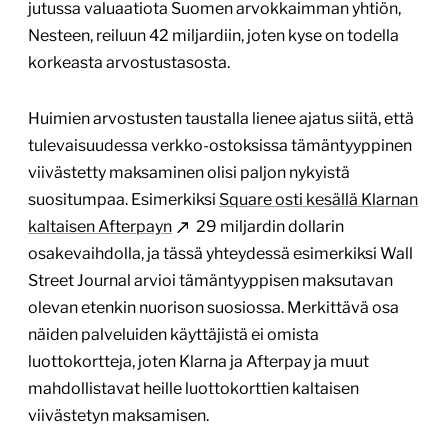
jutussa valuaatiota Suomen arvokkaimman yhtiön,
Nesteen, reiluun 42 miljardiin, joten kyse on todella
korkeasta arvostustasosta.
Huimien arvostusten taustalla lienee ajatus siitä, että
tulevaisuudessa verkko-ostoksissa tämäntyyppinen
viivästetty maksaminen olisi paljon nykyistä
suositumpaa. Esimerkiksi
Square osti kesällä Klarnan
kaltaisen Afterpayn
29 miljardin dollarin
osakevaihdolla, ja tässä yhteydessä esimerkiksi Wall
Street Journal arvioi tämäntyyppisen maksutavan
olevan etenkin nuorison suosiossa. Merkittävä osa
näiden palveluiden käyttäjistä ei omista
luottokortteja, joten Klarna ja Afterpay ja muut
mahdollistavat heille luottokorttien kaltaisen
viivästetyn maksamisen.