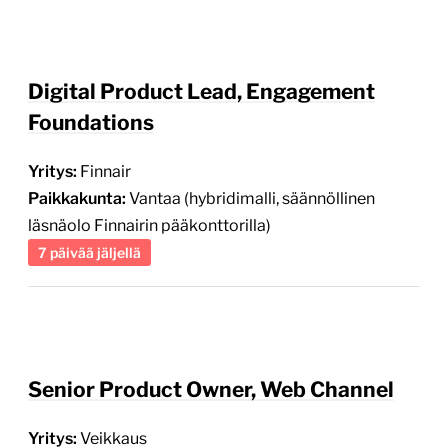
Digital Product Lead, Engagement
Foundations
Yritys:
Finnair
Paikkakunta:
Vantaa (hybridimalli, säännöllinen
läsnäolo Finnairin pääkonttorilla)
7 päivää jäljellä
Senior Product Owner, Web Channel
Yritys:
Veikkaus
Paikkakunta:
Helsinki (hybridimalli, edellyttää
läsnäoloa toimistolla)