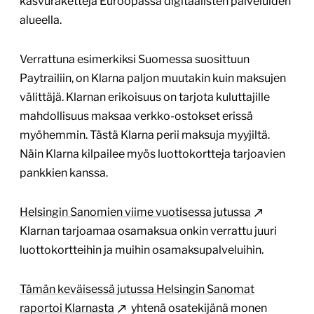
kasvuraketteja Euroopassa digitaalisten palveluiden
alueella.
Verrattuna esimerkiksi Suomessa suosittuun
Paytrailiin, on Klarna paljon muutakin kuin maksujen
välittäjä. Klarnan erikoisuus on tarjota kuluttajille
mahdollisuus maksaa verkko-ostokset erissä
myöhemmin. Tästä Klarna perii maksuja myyjiltä.
Näin Klarna kilpailee myös luottokortteja tarjoavien
pankkien kanssa.
Helsingin Sanomien viime vuotisessa jutussa
Klarnan tarjoamaa osamaksua onkin verrattu juuri
luottokortteihin ja muihin osamaksupalveluihin.
Tämän keväisessä jutussa Helsingin Sanomat
raportoi Klarnasta
yhtenä osatekijänä monen