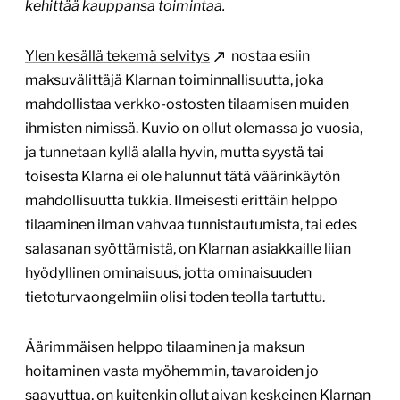
kehittää kauppansa toimintaa.
Ylen kesällä tekemä selvitys
nostaa esiin
maksuvälittäjä Klarnan toiminnallisuutta, joka
mahdollistaa verkko-ostosten tilaamisen muiden
ihmisten nimissä. Kuvio on ollut olemassa jo vuosia,
ja tunnetaan kyllä alalla hyvin, mutta syystä tai
toisesta Klarna ei ole halunnut tätä väärinkäytön
mahdollisuutta tukkia. Ilmeisesti erittäin helppo
tilaaminen ilman vahvaa tunnistautumista, tai edes
salasanan syöttämistä, on Klarnan asiakkaille liian
hyödyllinen ominaisuus, jotta ominaisuuden
tietoturvaongelmiin olisi toden teolla tartuttu.
Äärimmäisen helppo tilaaminen ja maksun
hoitaminen vasta myöhemmin, tavaroiden jo
saavuttua, on kuitenkin ollut aivan keskeinen Klarnan