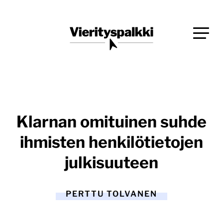
Siirry
Blogi verkkopalveluiden uudistajille ja kehittäjille
suoraan
Vierityspalkki.fi
sisältöön
Klarnan omituinen suhde
ihmisten henkilötietojen
julkisuuteen
PERTTU TOLVANEN