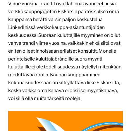
Viime vuosina brändit ovat lähinnä avanneet uusia
verkkokauppoja, joten Fiskarsin päätös sulkea oma
kauppansa herätti varsin paljon keskustelua
LinkedInissä verkkokauppa-asiantuntijoiden
keskuudessa. Suoraan kuluttajille myyminen on ollut
vahva trendi viime vuosina, vaikkakin ehkä siitä ovat
eniten olleet innoissaan erilaiset konsultit. Monelle
perinteiselle kuluttajabrändille suora myynti
kuluttajille ei ole todellisuudessa näytellyt mitenkään
merkittävää roolia. Kaupan kuoppaaminen
kokonaisuudessaan on silti yllättävä liike Fiskarsilta,
koska vaikka oma kanava ei olisi iso myyntikanava,
voi sillä olla muita tärkeitä rooleja.