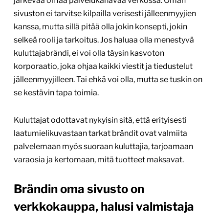
järkevää omaa palvelukanavaa verkossa. Oman
sivuston ei tarvitse kilpailla verisesti jälleenmyyjien
kanssa, mutta sillä pitää olla jokin konsepti, jokin
selkeä rooli ja tarkoitus. Jos haluaa olla menestyvä
kuluttajabrändi, ei voi olla täysin kasvoton
korporaatio, joka ohjaa kaikki viestit ja tiedustelut
jälleenmyyjilleen. Tai ehkä voi olla, mutta se tuskin on
se kestävin tapa toimia.
Kuluttajat odottavat nykyisin sitä, että erityisesti
laatumielikuvastaan tarkat brändit ovat valmiita
palvelemaan myös suoraan kuluttajia, tarjoamaan
varaosia ja kertomaan, mitä tuotteet maksavat.
Brändin oma sivusto on
verkkokauppa, halusi valmistaja