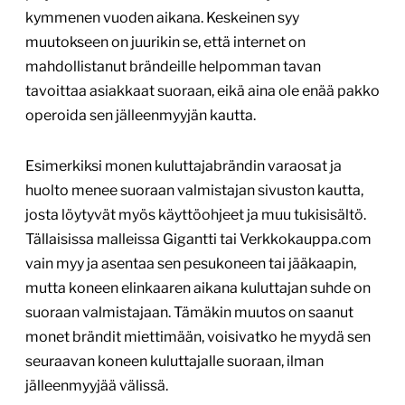
kymmenen vuoden aikana. Keskeinen syy
muutokseen on juurikin se, että internet on
mahdollistanut brändeille helpomman tavan
tavoittaa asiakkaat suoraan, eikä aina ole enää pakko
operoida sen jälleenmyyjän kautta.
Esimerkiksi monen kuluttajabrändin varaosat ja
huolto menee suoraan valmistajan sivuston kautta,
josta löytyvät myös käyttöohjeet ja muu tukisisältö.
Tällaisissa malleissa Gigantti tai Verkkokauppa.com
vain myy ja asentaa sen pesukoneen tai jääkaapin,
mutta koneen elinkaaren aikana kuluttajan suhde on
suoraan valmistajaan. Tämäkin muutos on saanut
monet brändit miettimään, voisivatko he myydä sen
seuraavan koneen kuluttajalle suoraan, ilman
jälleenmyyjää välissä.