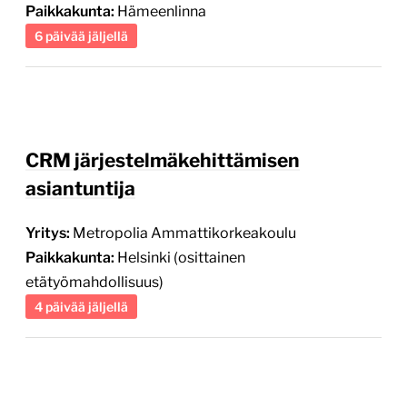
Paikkakunta:
Hämeenlinna
6 päivää jäljellä
CRM järjestelmäkehittämisen
asiantuntija
Yritys:
Metropolia Ammattikorkeakoulu
Paikkakunta:
Helsinki (osittainen
etätyömahdollisuus)
4 päivää jäljellä