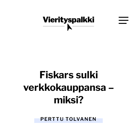
Siirry
Blogi verkkopalveluiden uudistajille ja kehittäjille
suoraan
Vierityspalkki.fi
sisältöön
Fiskars sulki
verkkokauppansa –
miksi?
PERTTU TOLVANEN