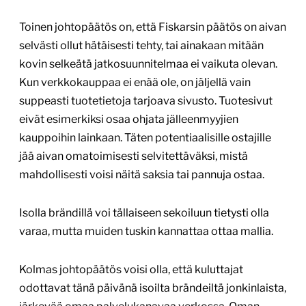
Toinen johtopäätös on, että Fiskarsin päätös on aivan
selvästi ollut hätäisesti tehty, tai ainakaan mitään
kovin selkeätä jatkosuunnitelmaa ei vaikuta olevan.
Kun verkkokauppaa ei enää ole, on jäljellä vain
suppeasti tuotetietoja tarjoava sivusto. Tuotesivut
eivät esimerkiksi osaa ohjata jälleenmyyjien
kauppoihin lainkaan. Täten potentiaalisille ostajille
jää aivan omatoimisesti selvitettäväksi, mistä
mahdollisesti voisi näitä saksia tai pannuja ostaa.
Isolla brändillä voi tällaiseen sekoiluun tietysti olla
varaa, mutta muiden tuskin kannattaa ottaa mallia.
Kolmas johtopäätös voisi olla, että kuluttajat
odottavat tänä päivänä isoilta brändeiltä jonkinlaista,