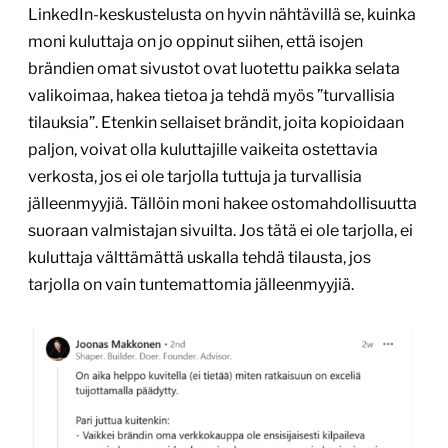
LinkedIn-keskustelusta on hyvin nähtävillä se, kuinka
moni kuluttaja on jo oppinut siihen, että isojen
brändien omat sivustot ovat luotettu paikka selata
valikoimaa, hakea tietoa ja tehdä myös ”turvallisia
tilauksia”. Etenkin sellaiset brändit, joita kopioidaan
paljon, voivat olla kuluttajille vaikeita ostettavia
verkosta, jos ei ole tarjolla tuttuja ja turvallisia
jälleenmyyjiä. Tällöin moni hakee ostomahdollisuutta
suoraan valmistajan sivuilta. Jos tätä ei ole tarjolla, ei
kuluttaja välttämättä uskalla tehdä tilausta, jos
tarjolla on vain tuntemattomia jälleenmyyjiä.