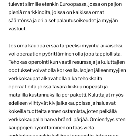
tulevat silmille etenkin Euroopassa, jossa on paljon
pieniä markkinoita, joissa on kaikissa omat
sääntönsä ja erilaiset palautusoikeudet ja myyjän
vastuut.
Jos oma kauppa ei saa tarpeeksi myyntiä aikaiseksi,
voi operaation pyörittäminen olla jopa tappiollista.
Tehokas operointi kun vaatii resursseja ja kuluttajien
odotukset voivat olla korkealla. Isojen jälleenmyyjien
verkkokaupat alkavat olla aika tehokkaita
operaatioita, joissa tavara liikkuu nopeasti ja
matalilla kustannuksilla per paketti. Kuluttajat myös
edelleen viihtyvät kivijalkakaupoissa ja haluavat
kokeilla tuotteita ennen ostamista, joten pelkällä
verkkokaupalla harva brändi pärjää. Omien fyysisten
kauppojen pyörittäminen on taas vielä
verkkokauppaakin kalliimpi operaatio, joten moni