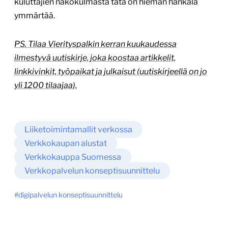
kuluttajien näkökulmasta tätä on hieman hankala
ymmärtää.
PS. Tilaa Vierityspalkin kerran kuukaudessa
ilmestyvä uutiskirje, joka koostaa artikkelit,
linkkivinkit, työpaikat ja julkaisut (uutiskirjeellä on jo
yli 1200 tilaajaa).
Liiketoimintamallit verkossa
Verkkokaupan alustat
Verkkokauppa Suomessa
Verkkopalvelun konseptisuunnittelu
digipalvelun konseptisuunnittelu