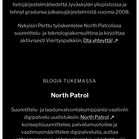
Nykyisin Perttu työskentelee North Patrolissa
suunnittelu- ja teknologiakonsulttina ja kirjoittaa
aktiivisesti Vierityspalkkiin.
Ota yhteyttä!
BLOGIA TUKEMASSA
North Patrol
Suunnittelu- ja laadunvalvontakumppanisi vaativiin
digipalvelu-uudistuksiin.
North Patrol
konseptisuunnittelee, palvelumuotoilee ja
vaatimusmäärittelee digipalveluita, auttaa
valitsemaan sopivat teknologiat ja arkkitehtuurin
sekä kilpailuttaa toteutuskumppanit.