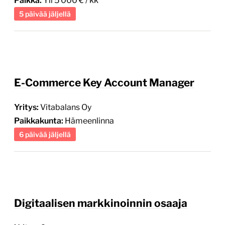
E-Commerce Key Account Manager
Yritys:
Vitabalans Oy
Paikkakunta:
Hämeenlinna
6 päivää jäljellä
Digitaalisen markkinoinnin osaaja
Yritys:
Crema
Paikkakunta:
Helsinki (Konala),