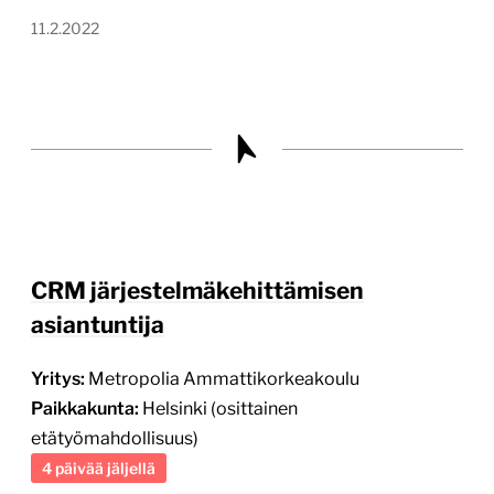
11.2.2022
CRM järjestelmäkehittämisen
asiantuntija
Yritys:
Metropolia Ammattikorkeakoulu
Paikkakunta:
Helsinki (osittainen
etätyömahdollisuus)
4 päivää jäljellä