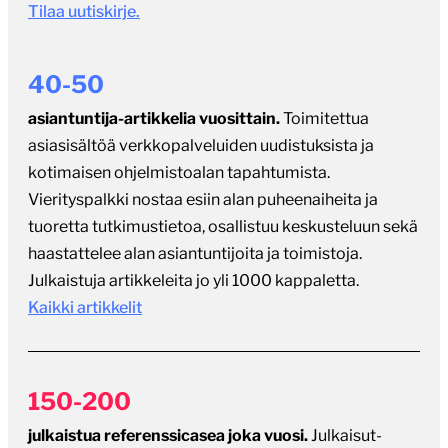
40-50
asiantuntija-artikkelia vuosittain.
Toimitettua
asiasisältöä verkkopalveluiden uudistuksista ja
kotimaisen ohjelmistoalan tapahtumista.
Vierityspalkki nostaa esiin alan puheenaiheita ja
tuoretta tutkimustietoa, osallistuu keskusteluun sekä
haastattelee alan asiantuntijoita ja toimistoja.
Julkaistuja artikkeleita jo yli 1000 kappaletta.
Kaikki artikkelit
150-200
julkaistua referenssicasea joka vuosi.
Julkaisut-
palsta tarjoaa näkyvyyttä kiinnostaville uusille
verkkopalveluille ja web-sovelluksille, ja antaa