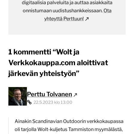
digitaalisia palveluita ja auttaa asiakkaita
onnistumaan uudistushankkeissaan.
Ota
yhteyttä Perttuun!
1 kommentti “
Wolt ja
Verkkokauppa.com aloittivat
järkevän yhteistyön
”
Perttu Tolvanen
22.5.2023 klo 13.00
Ainakin Scandinavian Outdoorin verkkokaupassa
oli tarjolla Wolt-kuljetus Tammiston myymälästä,