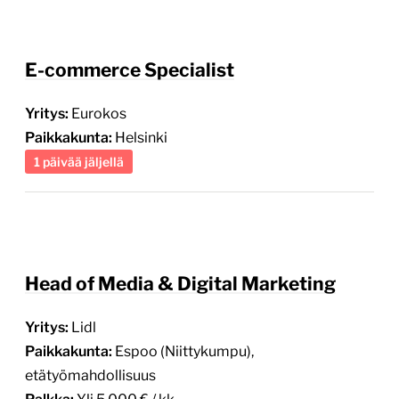
E-commerce Specialist
Yritys:
Eurokos
Paikkakunta:
Helsinki
1 päivää jäljellä
Head of Media & Digital Marketing
Yritys:
Lidl
Paikkakunta:
Espoo (Niittykumpu),
etätyömahdollisuus
Palkka:
Yli 5 000 € / kk
5 päivää jäljellä