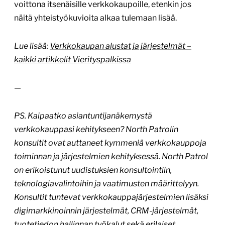
voittona itsenäisille verkkokaupoille, etenkin jos
näitä yhteistyökuvioita alkaa tulemaan lisää.
Lue lisää:
Verkkokaupan alustat ja järjestelmät –
kaikki artikkelit Vierityspalkissa
—
PS. Kaipaatko asiantuntijanäkemystä
verkkokauppasi kehitykseen? North Patrolin
konsultit ovat auttaneet kymmeniä verkkokauppoja
toiminnan ja järjestelmien kehityksessä. North Patrol
on erikoistunut uudistuksien konsultointiin,
teknologiavalintoihin ja vaatimusten määrittelyyn.
Konsultit tuntevat verkkokauppajärjestelmien lisäksi
digimarkkinoinnin järjestelmät, CRM-järjestelmät,
tuotetiedon hallinnan työkalut sekä erilaiset