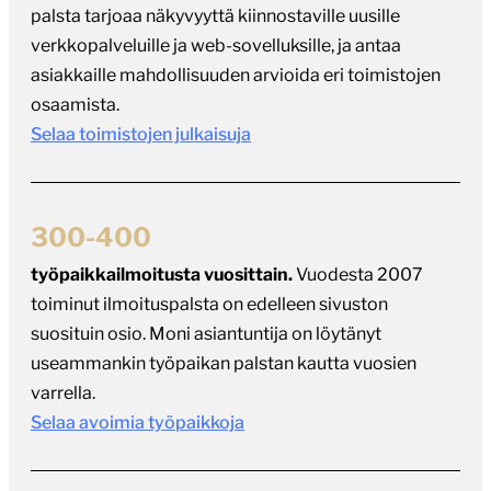
asiakkaille mahdollisuuden arvioida eri toimistojen
osaamista.
Selaa toimistojen julkaisuja
300-400
työpaikkailmoitusta vuosittain.
Vuodesta 2007
toiminut ilmoituspalsta on edelleen sivuston
suosituin osio. Moni asiantuntija on löytänyt
useammankin työpaikan palstan kautta vuosien
varrella.
Selaa avoimia työpaikkoja
31