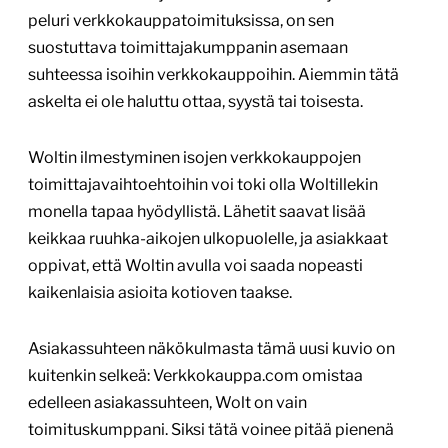
peluri verkkokauppatoimituksissa, on sen
suostuttava toimittajakumppanin asemaan
suhteessa isoihin verkkokauppoihin. Aiemmin tätä
askelta ei ole haluttu ottaa, syystä tai toisesta.
Woltin ilmestyminen isojen verkkokauppojen
toimittajavaihtoehtoihin voi toki olla Woltillekin
monella tapaa hyödyllistä. Lähetit saavat lisää
keikkaa ruuhka-aikojen ulkopuolelle, ja asiakkaat
oppivat, että Woltin avulla voi saada nopeasti
kaikenlaisia asioita kotioven taakse.
Asiakassuhteen näkökulmasta tämä uusi kuvio on
kuitenkin selkeä: Verkkokauppa.com omistaa
edelleen asiakassuhteen, Wolt on vain
toimituskumppani. Siksi tätä voinee pitää pienenä