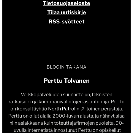
RSS-syötteet
BLOGIN TAKANA
Perttu Tolvanen
Verkkopalveluiden suunnittelun, teknisten
ratkaisujen ja kumppanivalintojen asiantuntija. Perttu
on konsulttiyhtiö
North Patrolin
toinen perustaja.
Perttu on ollut alalla 2000-luvun alusta, ja nähnyt alaa
niin asiakkaana kuin toteuttajafirmojen puolelta. 90-
luvulla internetistä innostunut Perttu on opiskellut
tietojärjestelmätiedettä Jyväskylän yliopistossa ja
tehnyt gradunsa julkaisujärjestelmistä vuonna 2008.