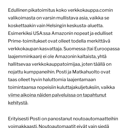
Edullinen pikatoimitus koko verkkokauppa.comin
valikoimasta on varsin mullistava asia, vaikka se
koskettaakin vain Helsingin keskusta-aluetta.
Esimerkiksi USA:ssa Amazonin nopeat ja edulliset
Prime-toimitukset ovat olleet todella merkittävä
verkkokaupan kasvattaja. Suomessa (tai Euroopassa
laajemminkaan) ei ole Amazonin kaltaista, yhtä
hallitsevaa verkkokauppatoimijaa, joten täällä on
nojattu kumppaneihin. Posti ja Matkahuolto ovat
taas olleet hyvin haluttomia laajentamaan
toimintaansa nopeisiin kuluttajakuljetuksiin, vaikka
viime aikoina näiden palveluissa on tapahtunut
kehitystä
.
Erityisesti Posti on panostanut noutoautomaatteihin
voimakkaasti. Noutoautomaatit eivät vain siedä