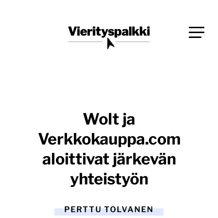
Siirry
Blogi verkkopalveluiden uudistajille ja kehittäjille
suoraan
Vierityspalkki.fi
sisältöön
Wolt ja
Verkkokauppa.com
aloittivat järkevän
yhteistyön
PERTTU TOLVANEN