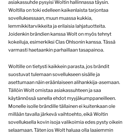
asiakassuhde pysyisi Woltin hallinnassa täysin.
Woltilla on toki edelleen kaikenlaista tarjontaa
sovelluksessaan, muun muassa kukkia,
lemmikkitarvikkeita ja erilaisia lahjatuotteita.
Joidenkin brändien kanssa Wolt on myös tehnyt
kokeiluja, esimerkiksi Clas Ohlsonin kanssa. Tässä
varmasti haetaankin parhaillaan tasapainoa.
Woltille on tietysti kaikkein parasta, jos brändit
suostuvat tulemaan sovellukseen sisälle ja
asettumaan näin eräänlaiseen alihankkija-asemaan.
Tällöin Wolt omistaa asiakassuhteen ja saa
käytännössä sanella ehdot myyjäkumppaneilleen.
Monelle isolle brändille tällainen ei kuitenkaan ole
millään tavalla järkevä vaihtoehto, eikä Woltin
sovelluksella kovin isoja valikoimia edes pysty oikein
selaamaan. Täten jos Wolt haluaa olla laajemmin