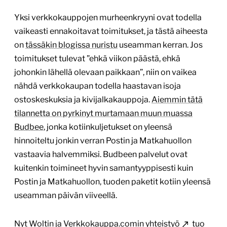
Yksi verkkokauppojen murheenkryyni ovat todella
vaikeasti ennakoitavat toimitukset, ja tästä aiheesta
on
tässäkin blogissa nuristu
useamman kerran. Jos
toimitukset tulevat ”ehkä viikon päästä, ehkä
johonkin lähellä olevaan paikkaan”, niin on vaikea
nähdä verkkokaupan todella haastavan isoja
ostoskeskuksia ja kivijalkakauppoja.
Aiemmin tätä
tilannetta on pyrkinyt murtamaan muun muassa
Budbee
, jonka kotiinkuljetukset on yleensä
hinnoiteltu jonkin verran Postin ja Matkahuollon
vastaavia halvemmiksi. Budbeen palvelut ovat
kuitenkin toimineet hyvin samantyyppisesti kuin
Postin ja Matkahuollon, tuoden paketit kotiin yleensä
useamman päivän viiveellä.
Nyt
Woltin ja Verkkokauppa.comin yhteistyö
tuo