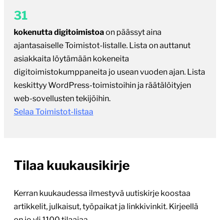
kokenutta digitoimistoa
on päässyt aina
ajantasaiselle Toimistot-listalle. Lista on auttanut
asiakkaita löytämään kokeneita
digitoimistokumppaneita jo usean vuoden ajan. Lista
keskittyy WordPress-toimistoihin ja räätälöityjen
web-sovellusten tekijöihin.
Selaa Toimistot-listaa
Tilaa kuukausikirje
Kerran kuukaudessa ilmestyvä uutiskirje koostaa
artikkelit, julkaisut, työpaikat ja linkkivinkit. Kirjeellä
on jo yli 1100 tilaajaa.
Huom. Sähköpostiosoitettasi ei luovuteta eteenpäin,
eikä käytetä mihinkään muuhun tarkoitukseen – ihan