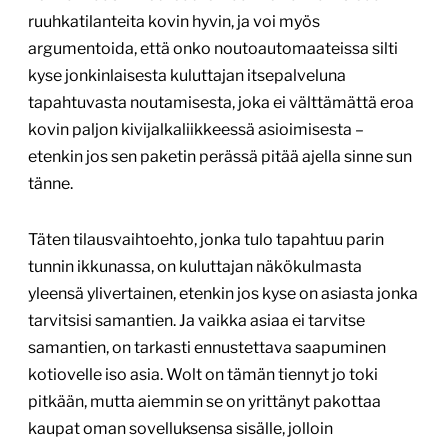
ruuhkatilanteita kovin hyvin, ja voi myös
argumentoida, että onko noutoautomaateissa silti
kyse jonkinlaisesta kuluttajan itsepalveluna
tapahtuvasta noutamisesta, joka ei välttämättä eroa
kovin paljon kivijalkaliikkeessä asioimisesta –
etenkin jos sen paketin perässä pitää ajella sinne sun
tänne.
Täten tilausvaihtoehto, jonka tulo tapahtuu parin
tunnin ikkunassa, on kuluttajan näkökulmasta
yleensä ylivertainen, etenkin jos kyse on asiasta jonka
tarvitsisi samantien. Ja vaikka asiaa ei tarvitse
samantien, on tarkasti ennustettava saapuminen
kotiovelle iso asia. Wolt on tämän tiennyt jo toki
pitkään, mutta aiemmin se on yrittänyt pakottaa
kaupat oman sovelluksensa sisälle, jolloin