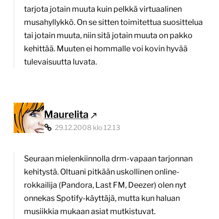
tarjota jotain muuta kuin pelkkä virtuaalinen
musahyllykkö. On se sitten toimitettua suosittelua
tai jotain muuta, niin sitä jotain muuta on pakko
kehittää. Muuten ei hommalle voi kovin hyvää
tulevaisuutta luvata.
Maurelita
29.12.2008 klo 12.13
Seuraan mielenkiinnolla drm-vapaan tarjonnan
kehitystä. Oltuani pitkään uskollinen online-
rokkailija (Pandora, Last FM, Deezer) olen nyt
onnekas Spotify-käyttäjä, mutta kun haluan
musiikkia mukaan asiat mutkistuvat.