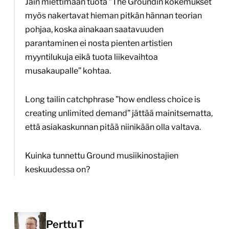
Jäin miettimään tuota ”The Groundin kokemukset
myös nakertavat hieman pitkän hännan teorian
pohjaa, koska ainakaan saatavuuden
parantaminen ei nosta pienten artistien
myyntilukuja eikä tuota liikevaihtoa
musakaupalle” kohtaa.
Long tailin catchphrase ”how endless choice is
creating unlimited demand” jättää mainitsematta,
että asiakaskunnan pitää niinikään olla valtava.
Kuinka tunnettu Ground musiikinostajien
keskuudessa on?
PerttuT