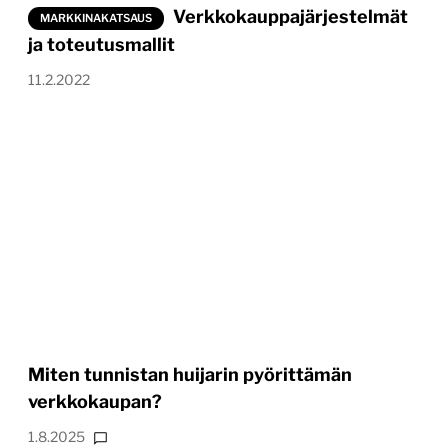
Verkkokauppajärjestelmät
MARKKINAKATSAUS
ja toteutusmallit
11.2.2022
Miten tunnistan huijarin pyörittämän
verkkokaupan?
1.8.2025