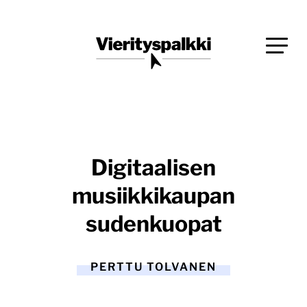
Siirry
Blogi verkkopalveluiden uudistajille ja kehittäjille
suoraan
Vierityspalkki.fi
sisältöön
Digitaalisen
musiikkikaupan
sudenkuopat
PERTTU TOLVANEN