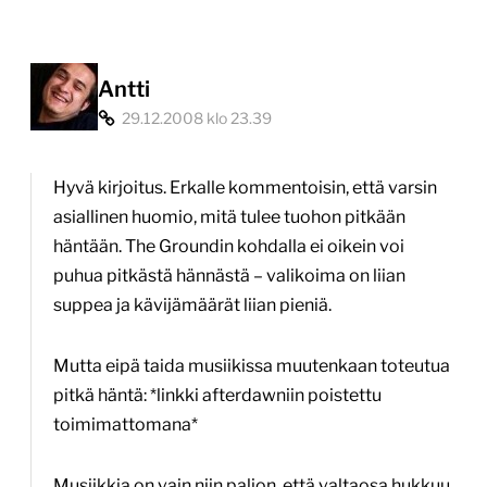
Antti
29.12.2008 klo 23.39
Hyvä kirjoitus. Erkalle kommentoisin, että varsin
asiallinen huomio, mitä tulee tuohon pitkään
häntään. The Groundin kohdalla ei oikein voi
puhua pitkästä hännästä – valikoima on liian
suppea ja kävijämäärät liian pieniä.
Mutta eipä taida musiikissa muutenkaan toteutua
pitkä häntä: *linkki afterdawniin poistettu
toimimattomana*
Musiikkia on vain niin paljon, että valtaosa hukkuu