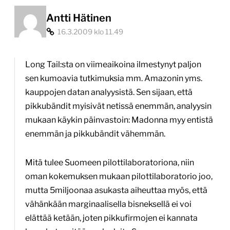
Antti Hätinen
16.3.2009 klo 11.49
Long Tail:sta on viimeaikoina ilmestynyt paljon
sen kumoavia tutkimuksia mm. Amazonin yms.
kauppojen datan analyysistä. Sen sijaan, että
pikkubändit myisivät netissä enemmän, analyysin
mukaan käykin päinvastoin: Madonna myy entistä
enemmän ja pikkubändit vähemmän.
Mitä tulee Suomeen pilottilaboratoriona, niin
oman kokemuksen mukaan pilottilaboratorio joo,
mutta 5miljoonaa asukasta aiheuttaa myös, että
vähänkään marginaalisella bisneksellä ei voi
elättää ketään, joten pikkufirmojen ei kannata