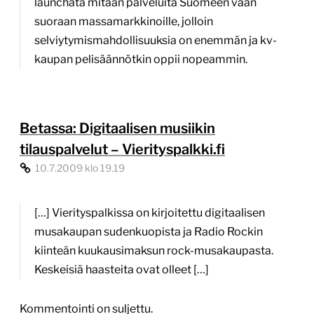
launchata mitään palveluita Suomeen vaan
suoraan massamarkkinoille, jolloin
selviytymismahdollisuuksia on enemmän ja kv-
kaupan pelisäännötkin oppii nopeammin.
Betassa: Digitaalisen musiikin
tilauspalvelut – Vierityspalkki.fi
10.7.2009 klo 19.19
[…] Vierityspalkissa on kirjoitettu digitaalisen
musakaupan sudenkuopista ja Radio Rockin
kiinteän kuukausimaksun rock-musakaupasta.
Keskeisiä haasteita ovat olleet […]
Kommentointi on suljettu.