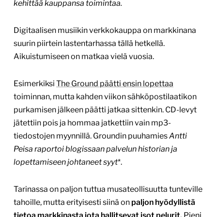
kehittää kauppansa toimintaa.
Digitaalisen musiikin verkkokauppa on markkinana
suurin piirtein lastentarhassa tällä hetkellä.
Aikuistumiseen on matkaa vielä vuosia.
Esimerkiksi
The Ground päätti ensin lopettaa
toiminnan, mutta kahden viikon sähköpostilaatikon
purkamisen jälkeen päätti jatkaa sittenkin. CD-levyt
jätettiin pois ja hommaa jatkettiin vain mp3-
tiedostojen myynnillä. Groundin puuhamies
Antti
Peisa raportoi blogissaan palvelun historian ja
lopettamiseen johtaneet syyt
*.
Tarinassa on paljon tuttua musateollisuutta tunteville
tahoille, mutta erityisesti siinä on
paljon hyödyllistä
tietoa markkinasta jota hallitsevat isot pelurit.
Pieni