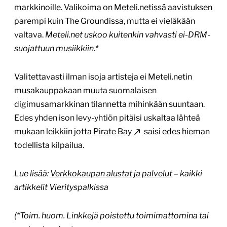
markkinoille. Valikoima on Meteli.netissä aavistuksen
parempi kuin The Groundissa, mutta ei vieläkään
valtava.
Meteli.net uskoo kuitenkin vahvasti ei-DRM-
suojattuun musiikkiin.*
Valitettavasti ilman isoja artisteja ei Meteli.netin
musakauppakaan muuta suomalaisen
digimusamarkkinan tilannetta mihinkään suuntaan.
Edes yhden ison levy-yhtiön pitäisi uskaltaa lähteä
mukaan leikkiin jotta
Pirate Bay
saisi edes hieman
todellista kilpailua.
Lue lisää:
Verkkokaupan alustat ja palvelut
– kaikki
artikkelit Vierityspalkissa
(*Toim. huom. Linkkejä poistettu toimimattomina tai