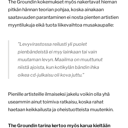
The Groundin kokemukset myös nakertavat hieman
pitkän hännan teorian pohjaa, koska ainakaan
saatavuuden parantaminen ei nosta pienten artistien
myyntilukuja eikä tuota liikevaihtoa musakaupalle:
”Levyvirastossa reilusti
yli puolet
pienbändeistä ei myy lainkaan tai vain
muutaman levyn
. Maailma on muuttunut
niistä ajoista, kun kotikylän bändin ihka
oikea cd-julkaisu oli kova juttu.”
Pienille artisteille ilmaiseksi jakelu voikin olla yhä
useammin ainut toimiva ratkaisu, koska rahat
haetaan keikkailusta ja oheistuotteista muutenkin.
The Groundin tarina kertoo myös karua kieltään