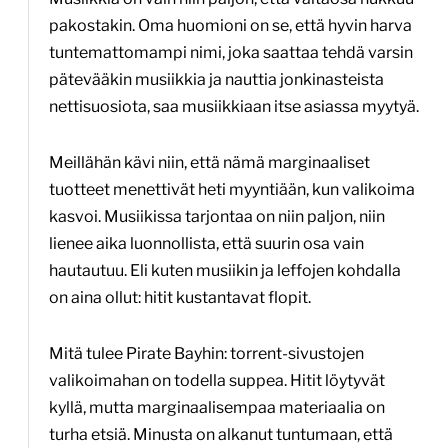
pakostakin. Oma huomioni on se, että hyvin harva
tuntemattomampi nimi, joka saattaa tehdä varsin
pätevääkin musiikkia ja nauttia jonkinasteista
nettisuosiota, saa musiikkiaan itse asiassa myytyä.
Meillähän kävi niin, että nämä marginaaliset
tuotteet menettivät heti myyntiään, kun valikoima
kasvoi. Musiikissa tarjontaa on niin paljon, niin
lienee aika luonnollista, että suurin osa vain
hautautuu. Eli kuten musiikin ja leffojen kohdalla
on aina ollut: hitit kustantavat flopit.
Mitä tulee Pirate Bayhin: torrent-sivustojen
valikoimahan on todella suppea. Hitit löytyvät
kyllä, mutta marginaalisempaa materiaalia on
turha etsiä. Minusta on alkanut tuntumaan, että