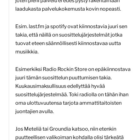
joten pieni palvelu ei edes pysty rakentamaan
laadukasta palvelukokemusta kovin nopeasti.
Esim. last.fm ja spotify ovat kiinnostavia juuri sen
takia, että näillä on suosittelujärjestelmät jotka
tuovat eteen säännöllisesti kiinnostavaa uutta
musiikkia.
Esimerkiksi Radio Rockin Store on epäkiinnostava
juuri tämän suosittelun puuttumisen takia.
Kuukausimaksullisuus edellyttää hyvää
suosittelujärjestelmää. Toki radiolla on tähän ihan
oma ulottuvuutensa tarjota ammattitaitoisten
juontajien avulla.
Jos Meteliä tai Groundia katsoo, niin etenkin
puutteellisen valikoiman kohdalla olisi tärkeätä