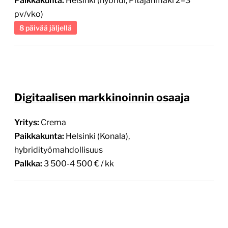
Paikkakunta:
Helsinki (hybridi, Pitäjänmäki 2–3
pv/vko)
8 päivää jäljellä
Digitaalisen markkinoinnin osaaja
Yritys:
Crema
Paikkakunta:
Helsinki (Konala),
hybridityömahdollisuus
Palkka:
3 500-4 500 € / kk