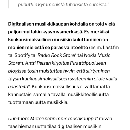
puhuttiin kymmenistä tuhansista euroista.”
Digitaalisen musiikkikaupan kohdalla on toki vielä
paljon muitakin kysymysmerkkejä. Esimerkiksi
kuukausimaksullinen musiikin kuluttaminen on
monien mielestä se paras vaihtoehto
(esim. Last.fm
tai Spotify tai
Radio Rock Store
* tai
Nokia Music
Store
*).
Antti Peisan kirjoitus Piraattipuolueen
blogissa tosin muistuttaa hyvin, että siirtyminen
täysin kuukausimaksulliseen systeemiin ei ole vailla
haasteita
*. Kuukausimaksullisuus ei välttämättä
kannustaisi samalla tavalla musiikkiteollisuutta
tuottamaan uutta musiikkia.
Uunituore Meteli.netin mp3-musakauppa
* raivaa
taas hieman uutta tilaa digitaalisen musiikin