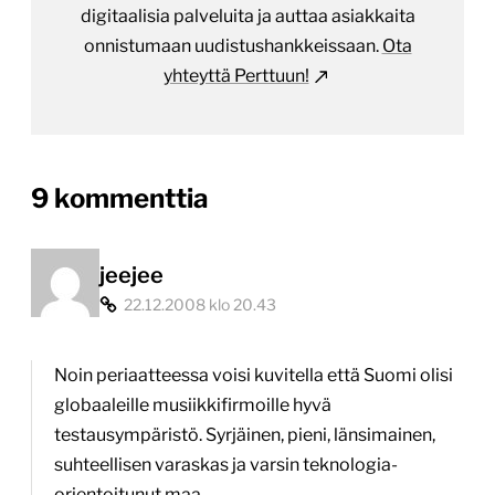
digitaalisia palveluita ja auttaa asiakkaita
onnistumaan uudistushankkeissaan.
Ota
yhteyttä Perttuun!
on
9 kommenttia
“Digitaalisen
musiikkikaupan
jeejee
22.12.2008 klo 20.43
sudenkuopat”
Noin periaatteessa voisi kuvitella että Suomi olisi
globaaleille musiikkifirmoille hyvä
testausympäristö. Syrjäinen, pieni, länsimainen,
suhteellisen varaskas ja varsin teknologia-
orientoitunut maa.