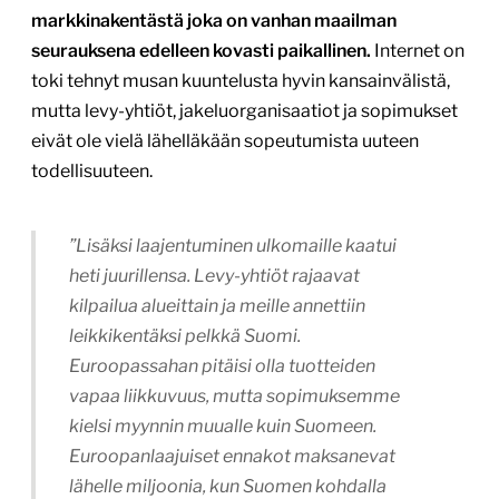
markkinakentästä joka on vanhan maailman
seurauksena edelleen kovasti paikallinen.
Internet on
toki tehnyt musan kuuntelusta hyvin kansainvälistä,
mutta levy-yhtiöt, jakeluorganisaatiot ja sopimukset
eivät ole vielä lähelläkään sopeutumista uuteen
todellisuuteen.
”Lisäksi laajentuminen ulkomaille kaatui
heti juurillensa. Levy-yhtiöt rajaavat
kilpailua alueittain ja meille annettiin
leikkikentäksi pelkkä Suomi.
Euroopassahan pitäisi olla tuotteiden
vapaa liikkuvuus, mutta sopimuksemme
kielsi myynnin muualle kuin Suomeen.
Euroopanlaajuiset ennakot maksanevat
lähelle miljoonia, kun Suomen kohdalla