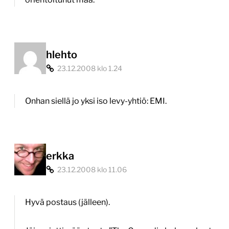
hlehto
23.12.2008 klo 1.24
Onhan siellä jo yksi iso levy-yhtiö: EMI.
erkka
23.12.2008 klo 11.06
Hyvä postaus (jälleen).