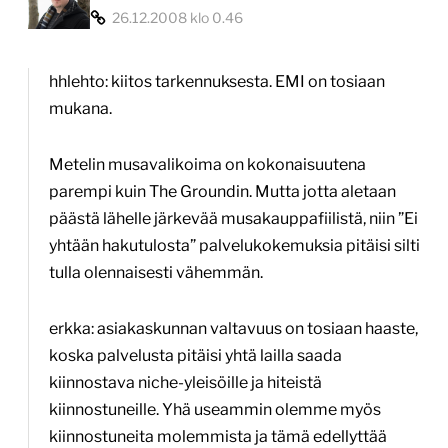
26.12.2008 klo 0.46
hhlehto: kiitos tarkennuksesta. EMI on tosiaan
mukana.
Metelin musavalikoima on kokonaisuutena
parempi kuin The Groundin. Mutta jotta aletaan
päästä lähelle järkevää musakauppafiilistä, niin ”Ei
yhtään hakutulosta” palvelukokemuksia pitäisi silti
tulla olennaisesti vähemmän.
erkka: asiakaskunnan valtavuus on tosiaan haaste,
koska palvelusta pitäisi yhtä lailla saada
kiinnostava niche-yleisöille ja hiteistä
kiinnostuneille. Yhä useammin olemme myös
kiinnostuneita molemmista ja tämä edellyttää