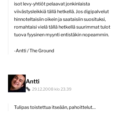
isot levy-yhtiöt pelaavat jonkinlaista
viivästysleikkiä tällä hetkellä. Jos digipalvelut
hinnoteltaisiin oikein ja saataisiin suosituksi,
romahtaisi vielä tällä hetkellä suurimmat tulot
tuova fyysinen myynti entistäkin nopeammin.
-Antti / The Ground
Antti
29.12.2008 klo 23.39
Tulipas toistettua itseään, pahoittelut…