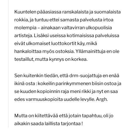
Kuuntelen pääasiassa ranskalaista ja suomalaista
rokkia, ja tuntuu ettei samasta palvelusta irtoa
molempia – ainakaan valtavirran ulkopuolisia
artisteja. Lisäksi useissa kotimaisissa palveluissa
eivät ulkomaiset luottokortit käy, mikä
hankaloittaa myös ostoksia. Yllämainittuja en ole
testaillut, mutta kynnys on korkea.
Sen kuitenkin tiedän, että drm-suojattuja en enää
ikinä osta : kokeilin parinkymmenen biisin ostoa ja
se kuuden kopioinnin raja meni rikki ja nyt en saa
edes varmuuskopioita uudelle levylle. Argh.
Mutta on kiitettävää että jotain tapahtuu, oli jo
aikakin saada laillista tarjontaa !