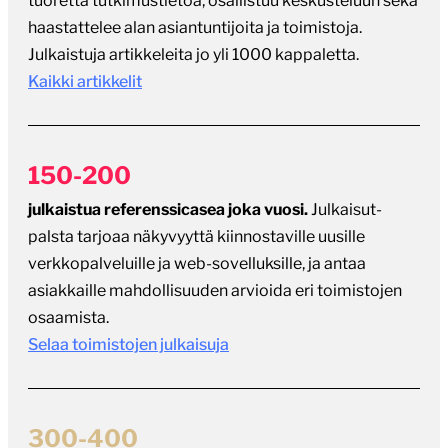
tuoretta tutkimustietoa, osallistuu keskusteluun sekä
haastattelee alan asiantuntijoita ja toimistoja.
Julkaistuja artikkeleita jo yli 1000 kappaletta.
Kaikki artikkelit
150-200
julkaistua referenssicasea joka vuosi.
Julkaisut-
palsta tarjoaa näkyvyyttä kiinnostaville uusille
verkkopalveluille ja web-sovelluksille, ja antaa
asiakkaille mahdollisuuden arvioida eri toimistojen
osaamista.
Selaa toimistojen julkaisuja
300-400