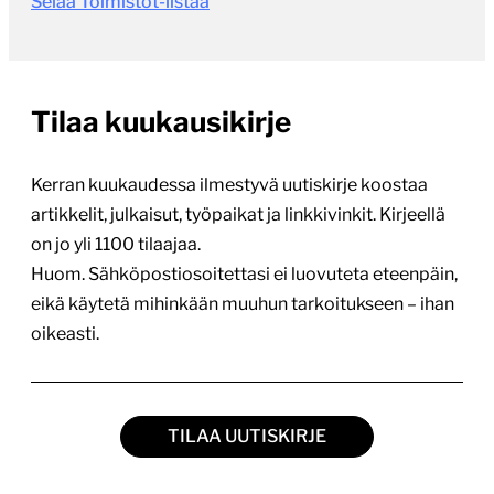
Selaa Toimistot-listaa
Tilaa kuukausikirje
Kerran kuukaudessa ilmestyvä uutiskirje koostaa
artikkelit, julkaisut, työpaikat ja linkkivinkit. Kirjeellä
on jo yli 1100 tilaajaa.
Huom. Sähköpostiosoitettasi ei luovuteta eteenpäin,
eikä käytetä mihinkään muuhun tarkoitukseen – ihan
oikeasti.
TILAA UUTISKIRJE