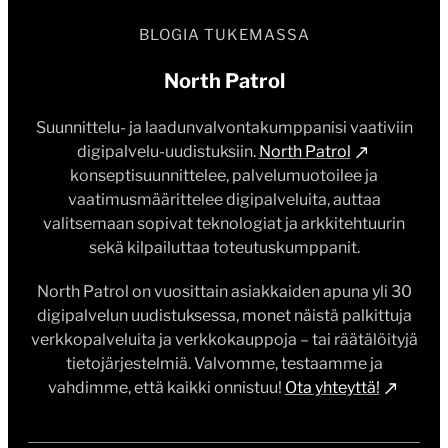
BLOGIA TUKEMASSA
North Patrol
Suunnittelu- ja laadunvalvontakumppanisi vaativiin
digipalvelu-uudistuksiin.
North Patrol
konseptisuunnittelee, palvelumuotoilee ja
vaatimusmäärittelee digipalveluita, auttaa
valitsemaan sopivat teknologiat ja arkkitehtuurin
sekä kilpailuttaa toteutuskumppanit.
North Patrol on vuosittain asiakkaiden apuna yli 30
digipalvelun uudistuksessa, monet näistä palkittuja
verkkopalveluita ja verkkokauppoja – tai räätälöityjä
tietojärjestelmiä. Valvomme, testaamme ja
vahdimme, että kaikki onnistuu!
Ota yhteyttä!