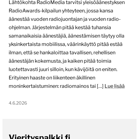
Lähtökohta RadioMedia tarvitsi yleisöäänestyksen
RadioAwards-kilpailun yhteyteen, jossa kansa
äänestää vuoden radiojuontajan ja vuoden radio-
ohjelman. Järjestelmän pitää kestää tuhansia
samanaikaisia äänestäjiä, äänestämisen täytyy olla
yksinkertaista mobiilissa, väärinkäyttö pitää estää
ilman, että se hankaloittaa tavallisen, rehellisen
äänestäjän kokemusta, ja kaiken pitää toimia
luotettavasti juuri silloin, kun kävijöitä on eniten.
Erityinen haaste on liikenteen äkillinen
moninkertaistuminen: radiomainos tai […]
Lue lisää
4.6.2026
Vierityspalkki.fi