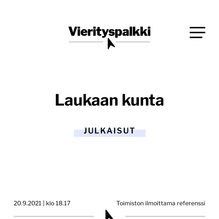
Siirry
Blogi verkkopalveluiden uudistajille ja kehittäjille
suoraan
Vierityspalkki.fi
sisältöön
Laukaan kunta
JULKAISUT
20.9.2021 | klo 18.17
Toimiston ilmoittama referenssi