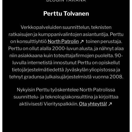
Perttu Tolvanen
Verkkopalveluiden suunnittelun, teknisten
ratkaisujen ja kumppanivalintojen asiantuntija. Perttu
on konsulttiyhtiö
North Patrolin
toinen perustaja.
Perttu on ollut alalla 2000-luvun alusta, ja nähnyt alaa
niin asiakkaana kuin toteuttajafirmojen puolelta. 90-
luvulla internetistä innostunut Perttu on opiskellut
tietojärjestelmätiedettä Jyväskylän yliopistossa ja
tehnyt gradunsa julkaisujärjestelmistä vuonna 2008.
Nykyisin Perttu työskentelee North Patrolissa
suunnittelu- ja teknologiakonsulttina ja kirjoittaa
aktiivisesti Vierityspalkkiin.
Ota yhteyttä!