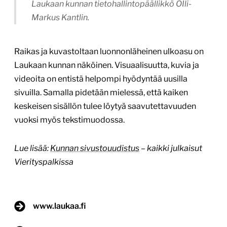
Laukaan kunnan tietohallintopäällikkö OIli-
Markus Kantlin.
Raikas ja kuvastoltaan luonnonläheinen ulkoasu on
Laukaan kunnan näköinen. Visuaalisuutta, kuvia ja
videoita on entistä helpompi hyödyntää uusilla
sivuilla. Samalla pidetään mielessä, että kaiken
keskeisen sisällön tulee löytyä saavutettavuuden
vuoksi myös tekstimuodossa.
Lue lisää:
Kunnan sivustouudistus
– kaikki julkaisut
Vierityspalkissa
www.laukaa.fi