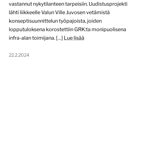
vastannut nykytilanteen tarpeisiin. Uudistusprojekti
lähti liikkeelle Valun Ville Juvosen vetämistä
konseptisuunnittelun työpajoista, joiden
lopputuloksena korostettiin GRK:ta monipuolisena
infra-alan toimijana. […]
Lue lisää
22.2.2024