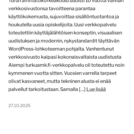
Turun ammattikorkeakoulu uudisti 10 vuotta vanhan
verkkosivustonsa tavoitteena parantaa
käyttökokemusta, sujuvoittaa sisällöntuotantoa ja
houkutella uusia opiskelijoita. Uusi verkkopalvelu
toteutettiin käyttäjälähtöisen konseptin, visuaalisen
uudistuksen ja modernin, nykystandardit täyttävän
WordPress-lohkoteeman pohjalta. Vanhentunut
verkkosivusto kaipasi kokonaisvaltaista uudistusta
Aiempi turkuamk.fi-verkkopalvelu oli toteutettu noin
kymmenen vuotta sitten. Vuosien varrella tarpeet
olivat kasvaneet, mutta tekninen alusta ei enää
palvellut tarkoitustaan. Samalla […]
Lue lisää
27.10.2025