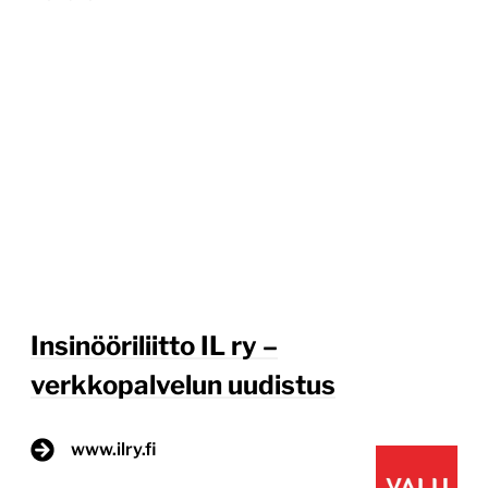
Insinööriliitto IL ry –
verkkopalvelun uudistus
www.ilry.fi