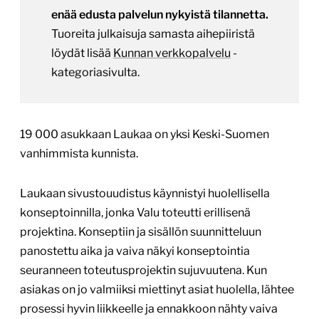
enää edusta palvelun nykyistä tilannetta.
Tuoreita julkaisuja samasta aihepiiristä
löydät lisää
Kunnan verkkopalvelu
-
kategoriasivulta.
19 000 asukkaan Laukaa on yksi Keski-Suomen
vanhimmista kunnista.
Laukaan sivustouudistus käynnistyi huolellisella
konseptoinnilla, jonka Valu toteutti erillisenä
projektina. Konseptiin ja sisällön suunnitteluun
panostettu aika ja vaiva näkyi konseptointia
seuranneen toteutusprojektin sujuvuutena. Kun
asiakas on jo valmiiksi miettinyt asiat huolella, lähtee
prosessi hyvin liikkeelle ja ennakkoon nähty vaiva