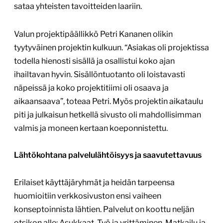
sataa yhteisten tavoitteiden laariin.
Valun projektipäällikkö Petri Kananen olikin
tyytyväinen projektin kulkuun. “Asiakas oli projektissa
todella hienosti sisällä ja osallistui koko ajan
ihailtavan hyvin. Sisällöntuotanto oli loistavasti
näpeissä ja koko projektitiimi oli osaava ja
aikaansaava”, toteaa Petri. Myös projektin aikataulu
piti ja julkaisun hetkellä sivusto oli mahdollisimman
valmis ja moneen kertaan koeponnistettu.
Lähtökohtana palvelulähtöisyys ja saavutettavuus
Erilaiset käyttäjäryhmät ja heidän tarpeensa
huomioitiin verkkosivuston ensi vaiheen
konseptoinnista lähtien. Palvelut on koottu neljän
otsikon alle: Asukkaat, Työ ja yrittäminen, Matkailu ja