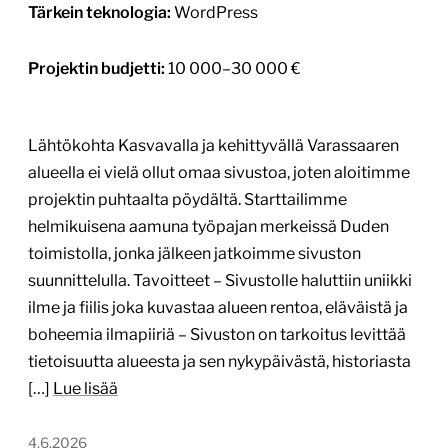
Tärkein teknologia:
WordPress
Projektin budjetti:
10 000–30 000 €
Lähtökohta Kasvavalla ja kehittyvällä Varassaaren
alueella ei vielä ollut omaa sivustoa, joten aloitimme
projektin puhtaalta pöydältä. Starttailimme
helmikuisena aamuna työpajan merkeissä Duden
toimistolla, jonka jälkeen jatkoimme sivuston
suunnittelulla. Tavoitteet – Sivustolle haluttiin uniikki
ilme ja fiilis joka kuvastaa alueen rentoa, eläväistä ja
boheemia ilmapiiriä – Sivuston on tarkoitus levittää
tietoisuutta alueesta ja sen nykypäivästä, historiasta
[…]
Lue lisää
4.6.2026