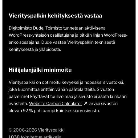
Vierityspalkin kehityksestä vastaa
Digitoimisto Dude
. Toimisto tunnetaan aktiivisena
WordPress-yhteisön osallistujana ja pitkän linjan WordPress-
erikoisosaajana. Dude vastaa Vierityspalkin teknisestä
kehityksestä ja ylläpidosta.
Hiilijalanjälki minimoitu
Vierityspalkki on optimoitu kevyeksi ja nopeaksi sivustoksi,
joka kuormittaa erittäin vähän päätelaitteita. Sivuston
palvelimet käyttävät tuulivoimaa ja sivusto ei aseta lainkaan
evästeitä.
Website Carbon Calculator
arvioi sivuston
olevan 92 % puhtaampi kuin keskiarvosivusto.
© 2006-2026 Vierityspalkki
1030
toimitettua artikkelia