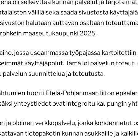
ena oli selkeyttää kunnan palvelut ja tarjota ma
laisten välillä sekä saada sivustosta käyttäjäla
 sivuston halutaan auttavan osaltaan toteuttama
a rohkein maaseutukaupunki 2025.
ihe, jossa useammassa työpajassa kartoitettiin pa
keimmät käyttäjäpolut. Tämä loi palvelun toteu
o palvelun suunnittelua ja toteutusta.
ahtumien tuonti Etelä-Pohjanmaan liiton epkalent
isäksi yhteystiedot ovat integroitu kaupungin yh
en ja oloinen verkkopalvelu, jonka kohdennetut o
kattavan tietopaketin kunnan asukkaille ja kaikil