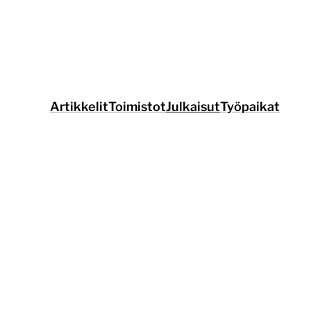
Siirry
suoraan
sisältöön
Artikkelit
Toimistot
Julkaisut
Työpaikat