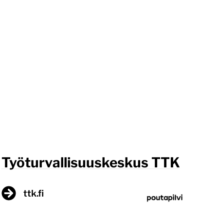
Työturvallisuuskeskus TTK
ttk.fi