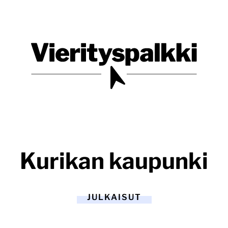
Blogi verkkopalveluiden uudistajille ja kehittäjille
Vierityspalkki.fi
Kurikan kaupunki
JULKAISUT