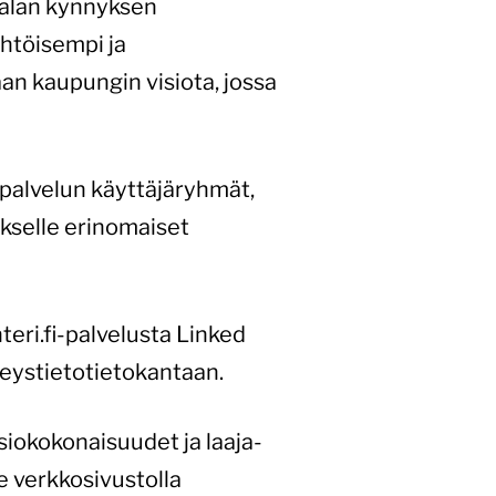
talan kynnyksen
̈htöisempi ja
an kaupungin visiota, jossa
lvelun käyttäjäryhmät,
tukselle erinomaiset
eri.fi-palvelusta Linked
teystietotietokantaan.
siokokonaisuudet ja laaja-
le verkkosivustolla