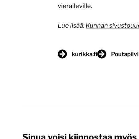
vieraileville.
Lue lisää:
Kunnan sivustouudi
kurikka.fi
Poutapilvi
Sinua voisi kiinnostaa myös