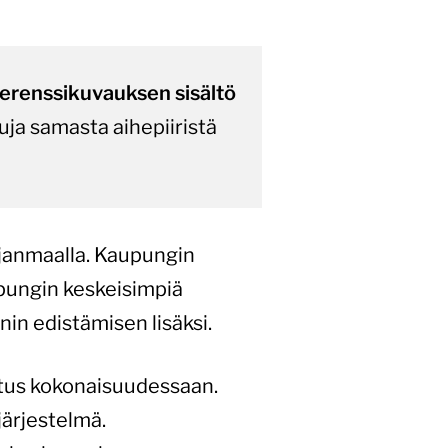
ferenssikuvauksen sisältö
uja samasta aihepiiristä
janmaalla. Kaupungin
upungin keskeisimpiä
in edistämisen lisäksi.
eutus kokonaisuudessaan.
̈rjestelmä.