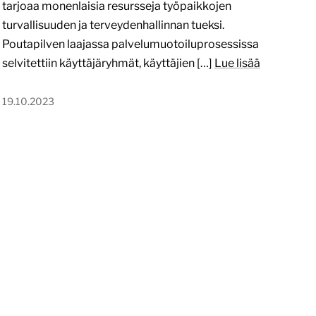
tarjoaa monenlaisia resursseja työpaikkojen
turvallisuuden ja terveydenhallinnan tueksi.
Poutapilven laajassa palvelumuotoiluprosessissa
selvitettiin käyttäjäryhmät, käyttäjien […]
Lue lisää
19.10.2023