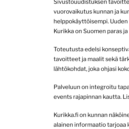
Sivustouudistuksen tavoitte
vuorovaikutus kunnan ja kunta
helppokäyttöisempi. Uuden
Kurikka on Suomen paras j
Toteutusta edelsi konseptiva
tavoitteet ja maalit sekä tär
lähtökohdat, joka ohjasi kok
Palveluun on integroitu tap
events rajapinnan kautta. L
Kurikka.fi on kunnan näköin
alainen informaatio tarjoaa 