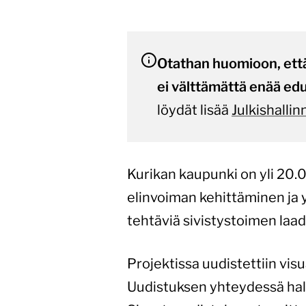
Otathan huomioon, että
ei välttämättä enää edu
löydät lisää
Julkishalli
Kurikan kaupunki on yli 20
elinvoiman kehittäminen ja 
tehtäviä sivistystoimen laad
Projektissa uudistettiin vi
Uudistuksen yhteydessä halu