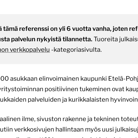
 tämä referenssi on yli 6 vuotta vanha, joten re
sta palvelun nykyistä tilannetta.
Tuoreita julkais
nnon verkkopalvelu
-kategoriasivulta.
.000 asukkaan elinvoimainen kaupunki Etelä-Poh
yritystoiminnan positiivinen tukeminen ovat ka
ukkaiden palveluiden ja kurikkalaisten hyvinvoinn
suaalinen ilme, sivuston rakenne ja tekninen tot
tiin verkkosivujen hallintaan myös uusi julkaisuja