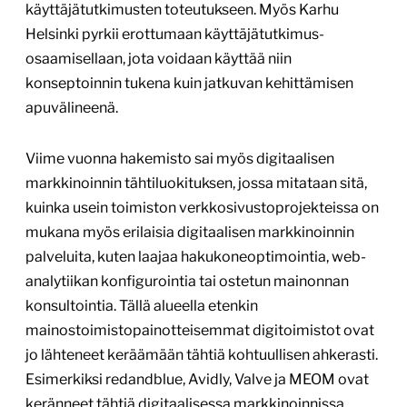
käyttäjätutkimusten toteutukseen. Myös Karhu
Helsinki pyrkii erottumaan käyttäjätutkimus-
osaamisellaan, jota voidaan käyttää niin
konseptoinnin tukena kuin jatkuvan kehittämisen
apuvälineenä.
Viime vuonna hakemisto sai myös digitaalisen
markkinoinnin tähtiluokituksen, jossa mitataan sitä,
kuinka usein toimiston verkkosivustoprojekteissa on
mukana myös erilaisia digitaalisen markkinoinnin
palveluita, kuten laajaa hakukoneoptimointia, web-
analytiikan konfigurointia tai ostetun mainonnan
konsultointia. Tällä alueella etenkin
mainostoimistopainotteisemmat digitoimistot ovat
jo lähteneet keräämään tähtiä kohtuullisen ahkerasti.
Esimerkiksi redandblue, Avidly, Valve ja MEOM ovat
keränneet tähtiä digitaalisessa markkinoinnissa.