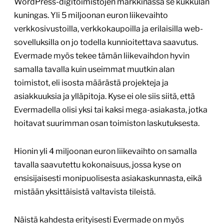
WordPress-digitoimistojen markkinassa se kukkulan
kuningas. Yli 5 miljoonan euron liikevaihto
verkkosivustoilla, verkkokaupoilla ja erilaisilla web-
sovelluksilla on jo todella kunnioitettava saavutus.
Evermade myös tekee tämän liikevaihdon hyvin
samalla tavalla kuin useimmat muutkin alan
toimistot, eli isosta määrästä projekteja ja
asiakkuuksia ja ylläpitoja. Kyse ei ole siis siitä, että
Evermadella olisi yksi tai kaksi mega-asiakasta, jotka
hoitavat suurimman osan toimiston laskutuksesta.
Hionin yli 4 miljoonan euron liikevaihto on samalla
tavalla saavutettu kokonaisuus, jossa kyse on
ensisijaisesti monipuolisesta asiakaskunnasta, eikä
mistään yksittäisistä valtavista tileistä.
Näistä kahdesta erityisesti Evermade on myös