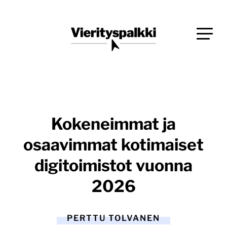
Siirry
Blogi verkkopalveluiden uudistajille ja kehittäjille
suoraan
Vierityspalkki.fi
sisältöön
Kokeneimmat ja
osaavimmat kotimaiset
digitoimistot vuonna
2026
PERTTU TOLVANEN