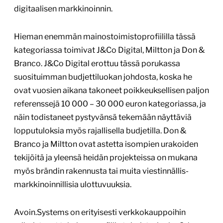
digitaalisen markkinoinnin.
Hieman enemmän mainostoimistoprofiililla tässä
kategoriassa toimivat J&Co Digital, Miltton ja Don &
Branco. J&Co Digital erottuu tässä porukassa
suosituimman budjettiluokan johdosta, koska he
ovat vuosien aikana takoneet poikkeuksellisen paljon
referenssejä 10 000 – 30 000 euron kategoriassa, ja
näin todistaneet pystyvänsä tekemään näyttäviä
lopputuloksia myös rajallisella budjetilla. Don &
Branco ja Miltton ovat astetta isompien urakoiden
tekijöitä ja yleensä heidän projekteissa on mukana
myös brändin rakennusta tai muita viestinnällis-
markkinoinnillisia ulottuvuuksia.
Avoin.Systems on erityisesti verkkokauppoihin