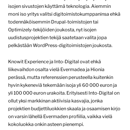
isojen sivustojen käyttämä teknologia. Aiemmin
moni iso yritys valitsi digitoimistokumppaninsa ehkä
todennäköisemmin Drupal-toimistojen tai
Optimizely-tekijöiden joukosta, nyt isojen
uudistusprojektien tekijä saatetaan valita jopa
pelkästään WordPress-digitoimistojen joukosta.
Knowit Experience ja Into-Digital ovat ehkä
liikevaihdon osalta vielä Evermadea ja Hionia
perässä, mutta referenssien perusteella kuitenkin
hyvin kykeneviä tekemään isoja yli 60 000 euron ja
yli 100 000 euron urakoita. Erityisesti Into-Digital on
ollut yksi markkinan aktiivisia kasvajia, jonka
projektien budjettiluokkien skaala ja osaamisen kirjo
on varsin lähellä Evermaden profiilia, vaikka vielä
kokoluokka onkin asteen pienempi.