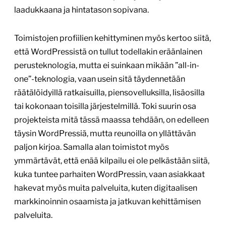
laadukkaana ja hintatason sopivana.
Toimistojen profiilien kehittyminen myös kertoo siitä,
että WordPressistä on tullut todellakin eräänlainen
perusteknologia, mutta ei suinkaan mikään ”all-in-
one”-teknologia, vaan usein sitä täydennetään
räätälöidyillä ratkaisuilla, piensovelluksilla, lisäosilla
tai kokonaan toisilla järjestelmillä. Toki suurin osa
projekteista mitä tässä maassa tehdään, on edelleen
täysin WordPressiä, mutta reunoilla on yllättävän
paljon kirjoa. Samalla alan toimistot myös
ymmärtävät, että enää kilpailu ei ole pelkästään siitä,
kuka tuntee parhaiten WordPressin, vaan asiakkaat
hakevat myös muita palveluita, kuten digitaalisen
markkinoinnin osaamista ja jatkuvan kehittämisen
palveluita.