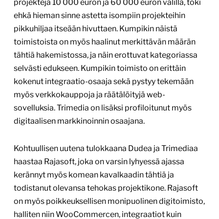
projekteja 10 000 euron ja 60 000 euron välillä, toki
ehkä hieman sinne astetta isompiin projekteihin
pikkuhiljaa itseään hivuttaen. Kumpikin näistä
toimistoista on myös haalinut merkittävän määrän
tähtiä hakemistossa, ja näin erottuvat kategoriassa
selvästi edukseen. Kumpikin toimisto on erittäin
kokenut integraatio-osaaja sekä pystyy tekemään
myös verkkokauppoja ja räätälöityjä web-
sovelluksia. Trimedia on lisäksi profiloitunut myös
digitaalisen markkinoinnin osaajana.
Kohtuullisen uutena tulokkaana Dudea ja Trimediaa
haastaa Rajasoft, joka on varsin lyhyessä ajassa
kerännyt myös komean kavalkaadin tähtiä ja
todistanut olevansa tehokas projektikone. Rajasoft
on myös poikkeuksellisen monipuolinen digitoimisto,
halliten niin WooCommercen, integraatiot kuin