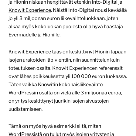
ja Hionin niskaan hengittävät etenkin
Into-Digital
ja
Knowit Experience
. Näistä Into-Digital nousi keväällä
jo yli 3 miljoonan euron liikevaihtoluokkaan, joten
alkaa myös kokoluokan puolesta olla hyvä haastaja
Evermadelle ja Hionille.
Knowit Experience taas on keskittynyt Hionin tapaan
isojen urakoiden läpivientiin, niin suunnittelun kuin
toteutuksen osalta. Knowit Experiencen referenssit
ovat lähes poikkeuksetta yli 100 000 euron luokassa.
Täten vaikka Knowitin kokonaisliikevaihto
WordPressin osalta on vielä alle 3 miljoonaa euroa,
on yritys keskittynyt juurikin isojen sivustojen
uudistamiseen.
Tämä on myös hyvä esimerkki siitä, miten
WordPressistä on tullut myös isojen yritysten ja