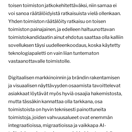
toisen toimiston jatkokehitettäväksi, niin samaa ei
voi sanoa räätälöidyistä ratkaisuista vielä ollenkaan.
Yhden toimiston räätälöity ratkaisu on toisen
toimiston painajainen, ja edelleen haltuunottavan
toimistokandidaatin ainut ehdotus saattaa olla kalliin
sovelluksen täysi uudelleenkoodaus, koska käytetty
teknologiapaletti on vain liian tuntematon
vastaanottavalle toimistolle.
Digitaalisen markkinoinnin ja brändin rakentamisen
ja visuaalisen näyttävyyden osaamista tavoittelevat
asiakkaat löytävät myös hyviä osaajia hakemistosta,
mutta tässäkin kannattaa olla tarkkana, osa
toimistoista on hyvin teknisesti painottuneita
toimistoja, joiden vahvuusalueet ovat enemmän
integraatioissa, migraatioissa ja vaikkapa AI-