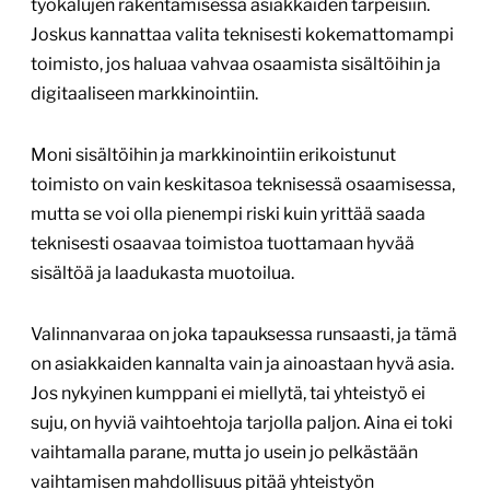
työkalujen rakentamisessa asiakkaiden tarpeisiin.
Joskus kannattaa valita teknisesti kokemattomampi
toimisto, jos haluaa vahvaa osaamista sisältöihin ja
digitaaliseen markkinointiin.
Moni sisältöihin ja markkinointiin erikoistunut
toimisto on vain keskitasoa teknisessä osaamisessa,
mutta se voi olla pienempi riski kuin yrittää saada
teknisesti osaavaa toimistoa tuottamaan hyvää
sisältöä ja laadukasta muotoilua.
Valinnanvaraa on joka tapauksessa runsaasti, ja tämä
on asiakkaiden kannalta vain ja ainoastaan hyvä asia.
Jos nykyinen kumppani ei miellytä, tai yhteistyö ei
suju, on hyviä vaihtoehtoja tarjolla paljon. Aina ei toki
vaihtamalla parane, mutta jo usein jo pelkästään
vaihtamisen mahdollisuus pitää yhteistyön