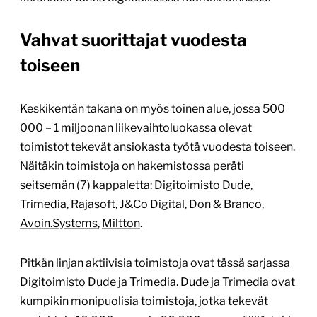
Vahvat suorittajat vuodesta
toiseen
Keskikentän takana on myös toinen alue, jossa 500
000 – 1 miljoonan liikevaihtoluokassa olevat
toimistot tekevät ansiokasta työtä vuodesta toiseen.
Näitäkin toimistoja on hakemistossa peräti
seitsemän (7) kappaletta:
Digitoimisto Dude
,
Trimedia
,
Rajasoft
,
J&Co Digital
,
Don & Branco
,
Avoin.Systems
,
Miltton
.
Pitkän linjan aktiivisia toimistoja ovat tässä sarjassa
Digitoimisto Dude ja Trimedia. Dude ja Trimedia ovat
kumpikin monipuolisia toimistoja, jotka tekevät