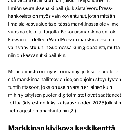
aktiivisesti osallistumaan julkisiin kilpailutuksiin.
Ilmiön seurauksena kilpailu julkisista WordPress-
hankkeista on myös vain koventunut, joten mitään
ilmaisia kasvualueita ei tässä markkinassa ole viime
vuosina ole ollut tarjolla. Kokonaismarkkina on toki
kasvanut, edelleen WordPressin markkina-asema
vain vahvistuu, niin Suomessa kuin globaalisti, mutta
niin on kasvanut kilpailukin.
Moni toimisto on myös törmännyt julkisella puolella
sitä markkinaa hallitsevien isojen ohjelmistoyritysten
tuntihintasoon, joka on usein varsin erilainen kuin
mihin yksityisen puolen digitoimistot ovat saattaneet
tottua (
kts. esimerkiksi katsaus vuoden 2025 julkisiin
tietojärjestelmähankintoihin
).
Markkinan kivikova keskikenttä