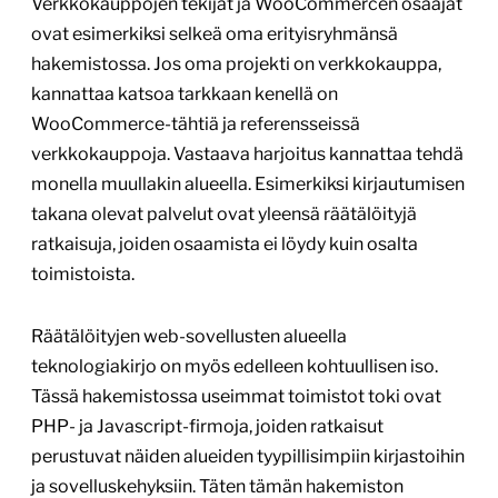
Verkkokauppojen tekijät ja WooCommercen osaajat
ovat esimerkiksi selkeä oma erityisryhmänsä
hakemistossa. Jos oma projekti on verkkokauppa,
kannattaa katsoa tarkkaan kenellä on
WooCommerce-tähtiä ja referensseissä
verkkokauppoja. Vastaava harjoitus kannattaa tehdä
monella muullakin alueella. Esimerkiksi kirjautumisen
takana olevat palvelut ovat yleensä räätälöityjä
ratkaisuja, joiden osaamista ei löydy kuin osalta
toimistoista.
Räätälöityjen web-sovellusten alueella
teknologiakirjo on myös edelleen kohtuullisen iso.
Tässä hakemistossa useimmat toimistot toki ovat
PHP- ja Javascript-firmoja, joiden ratkaisut
perustuvat näiden alueiden tyypillisimpiin kirjastoihin
ja sovelluskehyksiin. Täten tämän hakemiston