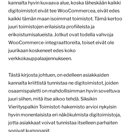
kannalta hyvin kuvaava alue, koska läheskään kaikki
digitoimistot eivät tee WooCommercea, eivät edes
kaikki tämän maan isoimmat toimistot. Tämä kertoo
juuri toimistojen erilaisista profiileista ja
erikoistumisalueista. Jotkut ovat todella vahvoja
WooCommerce-integraattoreita, toiset eivät ole
juurikaan koskeneet edes koko
verkkokauppalaajennukseen.
Tästä kirjosta johtuen, on edelleen asiakkaiden
kannalta kriittistä tunnistaa ne digitoimistot, joiden
osaamispaletti on mahdollisimman hyvin soveltuva
juuri siihen, mitä itse aikoo tehdä. Siksikin
Vierityspalkin Toimistot-hakemisto arvioi nykyisin
hyvin monenlaisista eri näkökulmista digitoimistoja,
jotta asiakkaat voivat tunnistaa itselleen parhaiten
sopivat kumppanit.