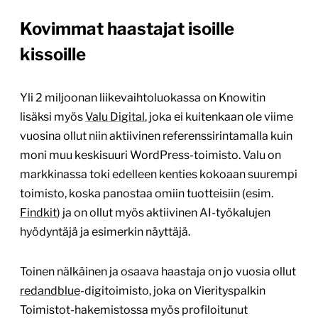
Kovimmat haastajat isoille
kissoille
Yli 2 miljoonan liikevaihtoluokassa on Knowitin
lisäksi myös
Valu Digital
, joka ei kuitenkaan ole viime
vuosina ollut niin aktiivinen referenssirintamalla kuin
moni muu keskisuuri WordPress-toimisto. Valu on
markkinassa toki edelleen kenties kokoaan suurempi
toimisto, koska panostaa omiin tuotteisiin (esim.
Findkit
) ja on ollut myös aktiivinen AI-työkalujen
hyödyntäjä ja esimerkin näyttäjä.
Toinen nälkäinen ja osaava haastaja on jo vuosia ollut
redandblue
-digitoimisto, joka on Vierityspalkin
Toimistot-hakemistossa myös profiloitunut