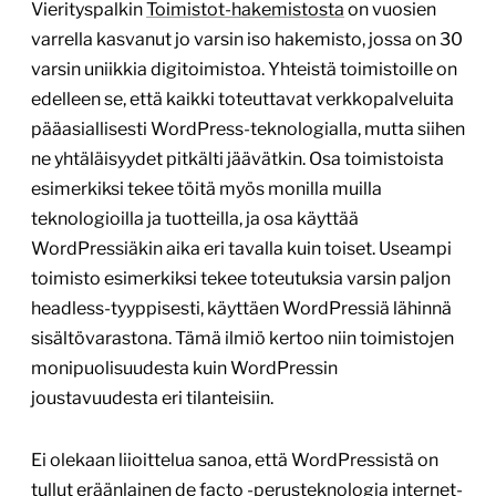
Vierityspalkin
Toimistot-hakemistosta
on vuosien
varrella kasvanut jo varsin iso hakemisto, jossa on 30
varsin uniikkia digitoimistoa. Yhteistä toimistoille on
edelleen se, että kaikki toteuttavat verkkopalveluita
pääasiallisesti WordPress-teknologialla, mutta siihen
ne yhtäläisyydet pitkälti jäävätkin. Osa toimistoista
esimerkiksi tekee töitä myös monilla muilla
teknologioilla ja tuotteilla, ja osa käyttää
WordPressiäkin aika eri tavalla kuin toiset. Useampi
toimisto esimerkiksi tekee toteutuksia varsin paljon
headless-tyyppisesti, käyttäen WordPressiä lähinnä
sisältövarastona. Tämä ilmiö kertoo niin toimistojen
monipuolisuudesta kuin WordPressin
joustavuudesta eri tilanteisiin.
Ei olekaan liioittelua sanoa, että WordPressistä on
tullut eräänlainen de facto -perusteknologia internet-