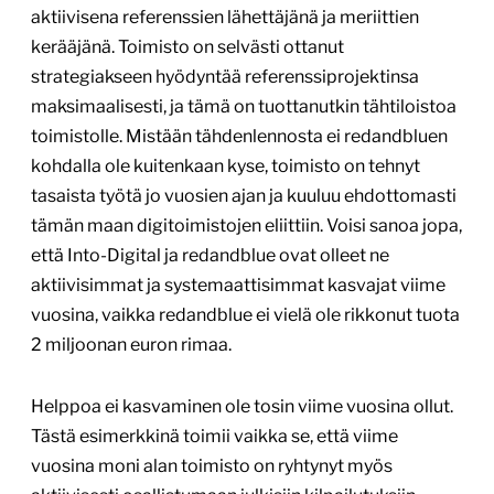
aktiivisena referenssien lähettäjänä ja meriittien
kerääjänä. Toimisto on selvästi ottanut
strategiakseen hyödyntää referenssiprojektinsa
maksimaalisesti, ja tämä on tuottanutkin tähtiloistoa
toimistolle. Mistään tähdenlennosta ei redandbluen
kohdalla ole kuitenkaan kyse, toimisto on tehnyt
tasaista työtä jo vuosien ajan ja kuuluu ehdottomasti
tämän maan digitoimistojen eliittiin. Voisi sanoa jopa,
että Into-Digital ja redandblue ovat olleet ne
aktiivisimmat ja systemaattisimmat kasvajat viime
vuosina, vaikka redandblue ei vielä ole rikkonut tuota
2 miljoonan euron rimaa.
Helppoa ei kasvaminen ole tosin viime vuosina ollut.
Tästä esimerkkinä toimii vaikka se, että viime
vuosina moni alan toimisto on ryhtynyt myös