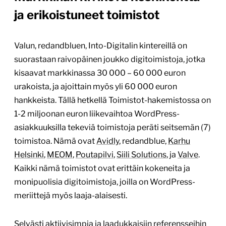
ja erikoistuneet toimistot
Valun, redandbluen, Into-Digitalin kintereillä on
suorastaan raivopäinen joukko digitoimistoja, jotka
kisaavat markkinassa 30 000 – 60 000 euron
urakoista, ja ajoittain myös yli 60 000 euron
hankkeista. Tällä hetkellä Toimistot-hakemistossa on
1-2 miljoonan euron liikevaihtoa WordPress-
asiakkuuksilla tekeviä toimistoja peräti seitsemän (7)
toimistoa. Nämä ovat
Avidly
, redandblue,
Karhu
Helsinki
,
MEOM
,
Poutapilvi
,
Siili Solutions
, ja
Valve
.
Kaikki nämä toimistot ovat erittäin kokeneita ja
monipuolisia digitoimistoja, joilla on WordPress-
meriittejä myös laaja-alaisesti.
Selvästi aktiivisimpia ja laadukkaisiin referensseihin