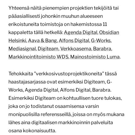
Yhteensä näitä pienempien projektien tekijöitä tai
pääasiallisesti johonkin muuhun alueeseen
erikoistuneita toimistoja on hakemistossa 11
kappaletta tällä hetkellä:
Agenda Digital
,
Obsidian
Helsinki
,
Aava & Bang
,
Alfons Digital
,
G-Works
,
Mediasignal
,
Digiteam
,
Verkkoasema
,
Barabra
,
Markkinointitoimisto WDS
,
Mainostoimisto Luma
.
Tehokkaita ”verkkosivustoprojektikoneita” tässä
haastajasarjassa ovat esimerkiksi Digiteam, G-
Works, Agenda Digital, Alfons Digital, Barabra.
Esimerkiksi Digiteam on kohtuullisen tuore tulokas,
joka on jo todistanut osaamisensa varsin
monipuolisilla referensseillä, joissa on myös mukana
lähes aina digitaalisen markkinoinnin palveluita
osana kokonaisuutta.