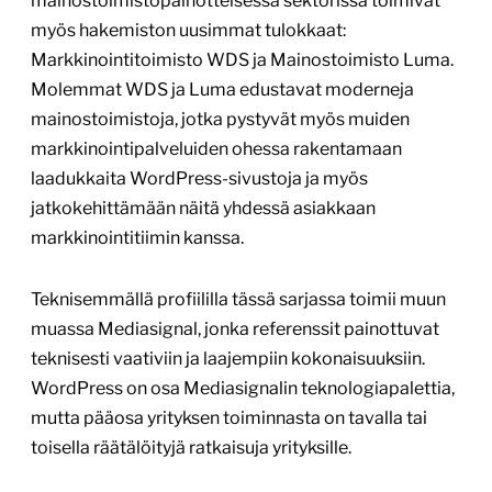
mainostoimistopainotteisessa sektorissa toimivat
myös hakemiston uusimmat tulokkaat:
Markkinointitoimisto WDS ja Mainostoimisto Luma.
Molemmat WDS ja Luma edustavat moderneja
mainostoimistoja, jotka pystyvät myös muiden
markkinointipalveluiden ohessa rakentamaan
laadukkaita WordPress-sivustoja ja myös
jatkokehittämään näitä yhdessä asiakkaan
markkinointitiimin kanssa.
Teknisemmällä profiililla tässä sarjassa toimii muun
muassa Mediasignal, jonka referenssit painottuvat
teknisesti vaativiin ja laajempiin kokonaisuuksiin.
WordPress on osa Mediasignalin teknologiapalettia,
mutta pääosa yrityksen toiminnasta on tavalla tai
toisella räätälöityjä ratkaisuja yrityksille.