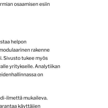
armian osaamisen esiin
istaa helpon
n modulaarinen rakenne
ti. Sivusto tukee myös
alle yritykselle. Analytiikan
teidenhallinnassa on
di-ilmettä mukaileva.
parantaa käyttäjien