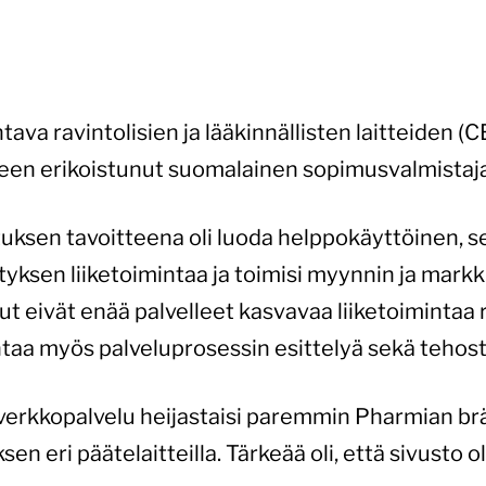
va ravintolisien ja lääkinnällisten laitteiden (
seen erikoistunut suomalainen sopimusvalmistaja
ksen tavoitteena oli luoda helppokäyttöinen, se
rityksen liiketoimintaa ja toimisi myynnin ja mar
t eivät enää palvelleet kasvavaa liiketoimintaa ri
ntaa myös palveluprosessin esittelyä sekä tehosta
 verkkopalvelu heijastaisi paremmin Pharmian bränd
 eri päätelaitteilla. Tärkeää oli, että sivusto oli