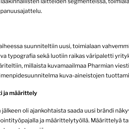
a lääkinnällisten laitteiden segmenteissä, toimia
panuusajattelu.
aiheessa suunniteltiin uusi, toimialaan vahvemm
ava typografia sekä luotiin raikas väripaletti yrit
riteltiin, millaista kuvamaailmaa Pharmian vies
 toimenpidesuunnitelma kuva-aineistojen tuottami
 ja määrittely
jälkeen oli ajankohtaista saada uusi brändi näk
ntityöpajalla ja määrittelytyöllä. Määrittelyä t