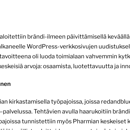
loitettiin brändi-ilmeen päivittämisellä kevääll
kaneelle WordPress-verkkosivujen uudistuksell
avoitteena oli luoda toimialaan vahvemmin kytk
keskeisiä arvoja: osaamista, luotettavuutta ja inn
inen
ian kirkastamisella työpajoissa, joissa redandblu
palvelussa. Tehtävien avulla haarukoitiin brändin
pajoissa tunnistettiin myös Pharmian keskeiset k