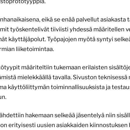
ustoprototyyppiä.
nhanaikaisena, eikä se enää palvellut asiakasta t
it työskentelivät tiiviisti yhdessä määritellen v
 käyttäjäpolut. Työpajojen myötä syntyi selkeä
rmian liiketoimintaa.
tötyypit määriteltiin tukemaan erilaisten sisältöj
tämistä mielekkäällä tavalla. Sivuston teknisessä 
ma käyttöliittymän toiminnallisuuksista ja testa
un.
dettiin hakemaan selkeää jäsentelyä niin sisällöl
on erityisesti uusien asiakkaiden kiinnostuksen