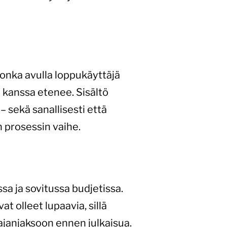
jonka avulla loppukäyttäjä
 kanssa etenee. Sisältö
– sekä sanallisesti että
n prosessin vaihe.
sa ja sovitussa budjetissa.
t olleet lupaavia, sillä
ajanjaksoon ennen julkaisua.