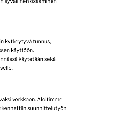
lan syvällinen osaaminen
in kytkeytyvä tunnus,
yksen käyttöön.
tinnässä käytetään sekä
selle.
yväksi verkkoon. Aloitimme
arkennettiin suunnittelutyön