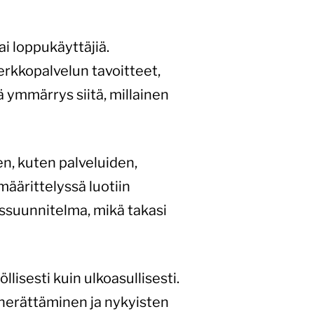
ai loppukäyttäjiä.
erkkopalvelun tavoitteet,
 ymmärrys siitä, millainen
en, kuten palveluiden,
määrittelyssä luotiin
ussuunnitelma, mikä takasi
lisesti kuin ulkoasullisesti.
 herättäminen ja nykyisten