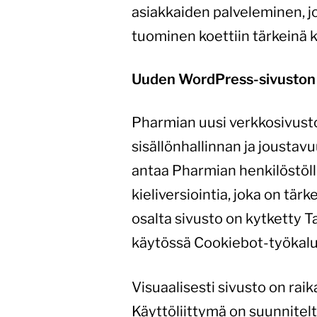
asiakkaiden palveleminen, j
tuominen koettiin tärkeinä 
Uuden WordPress-sivuston 
Pharmian uusi verkkosivusto
sisällönhallinnan ja jousta
antaa Pharmian henkilöstölle
kieliversiointia, joka on tär
osalta sivusto on kytketty 
käytössä Cookiebot-työkalu
Visuaalisesti sivusto on ra
Käyttöliittymä on suunniteltu