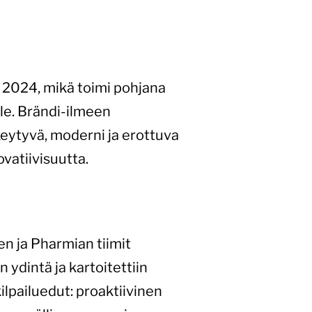
ä 2024, mikä toimi pohjana
e. Brändi-ilmeen
eytyvä, moderni ja erottuva
ovatiivisuutta.
en ja Pharmian tiimit
 ydintä ja kartoitettiin
ilpailuedut: proaktiivinen