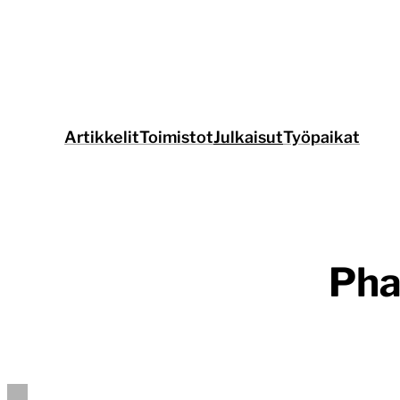
Siirry
suoraan
sisältöön
Artikkelit
Toimistot
Julkaisut
Työpaikat
Pha