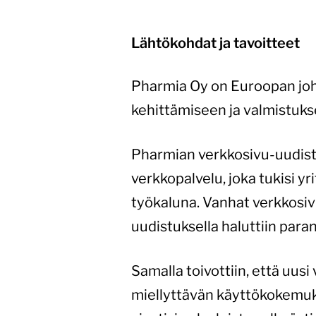
Lähtökohdat ja tavoitteet
Pharmia Oy on Euroopan johta
kehittämiseen ja valmistuk
Pharmian verkkosivu-uudistu
verkkopalvelu, joka tukisi y
työkaluna. Vanhat verkkosivu
uudistuksella haluttiin para
Samalla toivottiin, että uusi
miellyttävän käyttökokemuksen