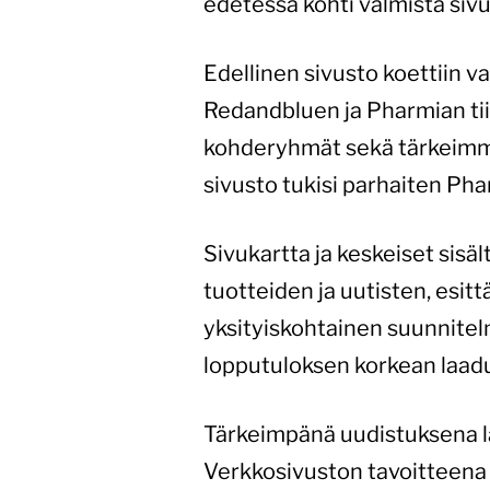
edetessä kohti valmista siv
Edellinen sivusto koettiin va
Redandbluen ja Pharmian tiim
kohderyhmät sekä tärkeimmät
sivusto tukisi parhaiten Pha
Sivukartta ja keskeiset sisäl
tuotteiden ja uutisten, esit
yksityiskohtainen suunnitel
lopputuloksen korkean laad
Tärkeimpänä uudistuksena läh
Verkkosivuston tavoitteena 