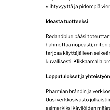
viihtyvyyttä ja pidempiä vier
Ideasta tuotteeksi
Redandblue pääsi toteuttama
hahmottaa nopeasti, miten p
tarjoaa käyttäjälleen selkeän
kuvallisesti. Klikkaamalla p
Lopputulokset ja yhteistyö
Pharmian brändin ja verkkosi
Uusi verkkosivusto julkaistii
esimerkiksi kävijöiden määr