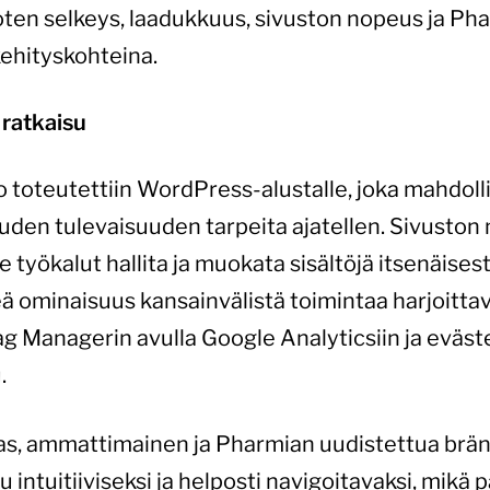
oten selkeys, laadukkuus, sivuston nopeus ja Ph
kehityskohteina.
ratkaisu
 toteutettiin WordPress-alustalle, joka mahdoll
vuuden tulevaisuuden tarpeita ajatellen. Sivusto
 työkalut hallita ja muokata sisältöjä itsenäises
keä ominaisuus kansainvälistä toimintaa harjoittav
Tag Managerin avulla Google Analyticsiin ja eväs
.
ikas, ammattimainen ja Pharmian uudistettua brän
 intuitiiviseksi ja helposti navigoitavaksi, mikä 