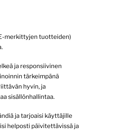
CE-merkittyjen tuotteiden)
.
lkeä ja responsiivinen
kkinoinnin tärkeimpänä
ittävän hyvin, ja
a sisällönhallintaa.
iä ja tarjoaisi käyttäjille
si helposti päivitettävissä ja