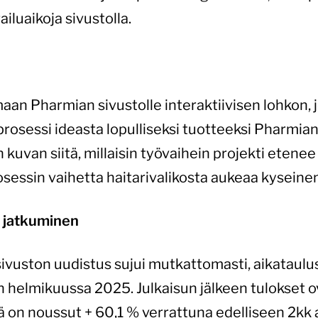
ailuaikoja sivustolla.
an Pharmian sivustolle interaktiivisen lohkon, 
rosessi ideasta lopulliseksi tuotteeksi Pharmian
 kuvan siitä, millaisin työvaihein projekti etenee 
rosessin vaihetta haitarivalikosta aukeaa kyseine
n jatkuminen
vuston uudistus sujui mutkattomasti, aikataulus
n helmikuussa 2025. Julkaisun jälkeen tulokset ova
ä on noussut + 60,1 % verrattuna edelliseen 2kk 