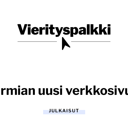
Blogi verkkopalveluiden uudistajille ja kehittäjille
Vierityspalkki.fi
rmian uusi verkkosiv
JULKAISUT