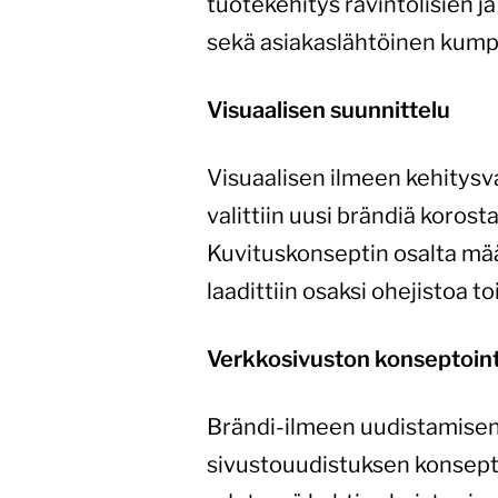
tuotekehitys ravintolisien j
sekä asiakaslähtöinen kump
Visuaalisen suunnittelu
Visuaalisen ilmeen kehitysv
valittiin uusi brändiä korost
Kuvituskonseptin osalta mää
laadittiin osaksi ohejistoa
Verkkosivuston konseptointi
Brändi-ilmeen uudistamisen 
sivustouudistuksen konseptoi