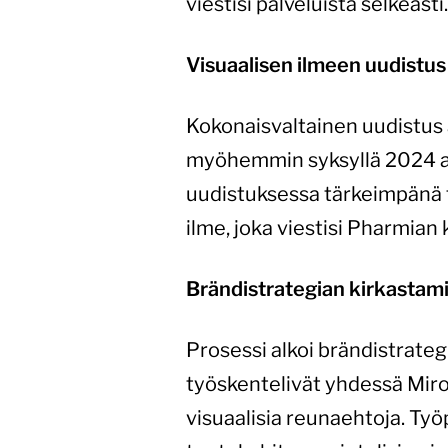
viestisi palveluista selkeästi.
Visuaalisen ilmeen uudistus
Kokonaisvaltainen uudistus a
myöhemmin syksyllä 2024 al
uudistuksessa tärkeimpänä t
ilme, joka viestisi Pharmian 
Brändistrategian kirkastam
Prosessi alkoi brändistrateg
työskentelivät yhdessä Miro-
visuaalisia reunaehtoja. Työ