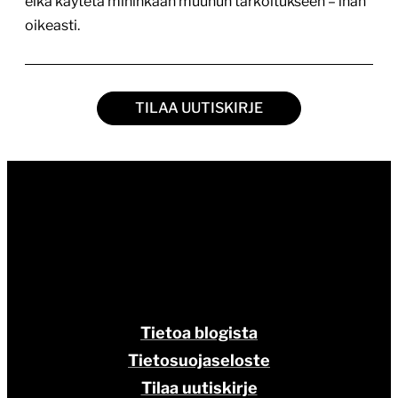
eikä käytetä mihinkään muuhun tarkoitukseen – ihan
oikeasti.
TILAA UUTISKIRJE
Tietoa blogista
Tietosuojaseloste
Tilaa uutiskirje