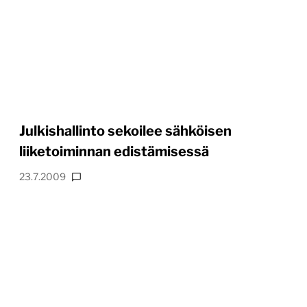
Julkishallinto sekoilee sähköisen
liiketoiminnan edistämisessä
23.7.2009