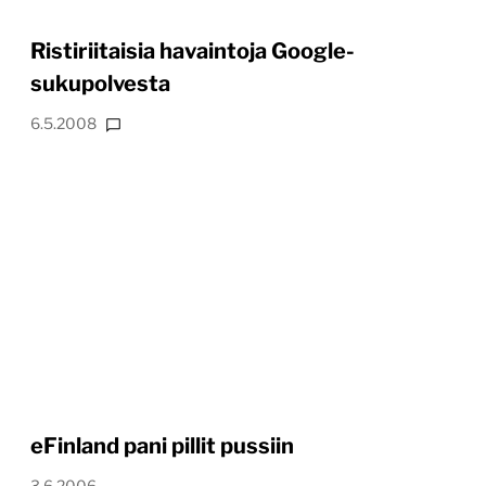
Ristiriitaisia havaintoja Google-
sukupolvesta
6.5.2008
eFinland pani pillit pussiin
3.6.2006