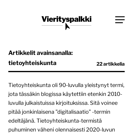
Siirry
Blogi verkkopalveluiden uudistajille ja kehittäjille
suoraan
Vierityspalkki.fi
sisältöön
Artikkelit avainsanalla:
tietoyhteiskunta
22 artikkelia
Tietoyhteiskunta oli 90-luvulla yleistynyt termi,
jota tässäkin blogissa käytettiin etenkin 2010-
luvulla julkaistuissa kirjoituksissa. Sitä voinee
pitää jonkinlaisena ”digitalisaatio” -termin
edeltäjänä. Tietoyhteiskunta-termistä
puhuminen väheni olennaisesti 2020-luvun