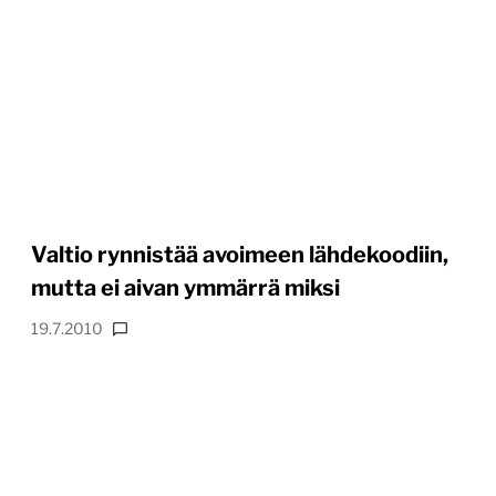
Valtio rynnistää avoimeen lähdekoodiin,
mutta ei aivan ymmärrä miksi
19.7.2010