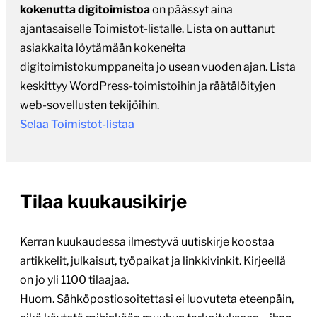
kokenutta digitoimistoa
on päässyt aina
ajantasaiselle Toimistot-listalle. Lista on auttanut
asiakkaita löytämään kokeneita
digitoimistokumppaneita jo usean vuoden ajan. Lista
keskittyy WordPress-toimistoihin ja räätälöityjen
web-sovellusten tekijöihin.
Selaa Toimistot-listaa
Tilaa kuukausikirje
Kerran kuukaudessa ilmestyvä uutiskirje koostaa
artikkelit, julkaisut, työpaikat ja linkkivinkit. Kirjeellä
on jo yli 1100 tilaajaa.
Huom. Sähköpostiosoitettasi ei luovuteta eteenpäin,