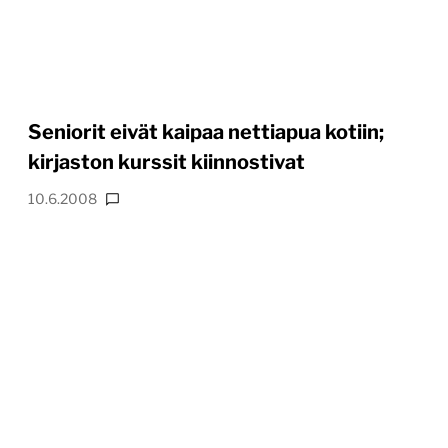
Seniorit eivät kaipaa nettiapua kotiin;
kirjaston kurssit kiinnostivat
10.6.2008