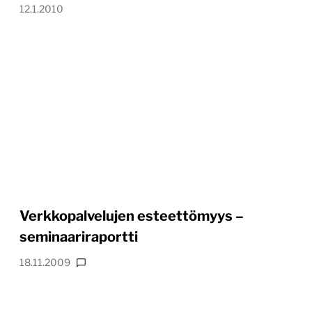
12.1.2010
Verkkopalvelujen esteettömyys –
seminaariraportti
18.11.2009