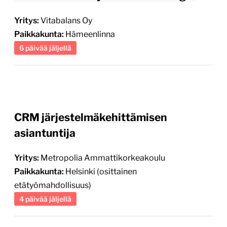
Yritys:
Vitabalans Oy
Paikkakunta:
Hämeenlinna
6 päivää jäljellä
CRM järjestelmäkehittämisen
asiantuntija
Yritys:
Metropolia Ammattikorkeakoulu
Paikkakunta:
Helsinki (osittainen
etätyömahdollisuus)
4 päivää jäljellä