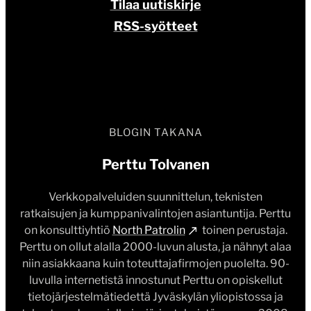
Tilaa uutiskirje
RSS-syötteet
BLOGIN TAKANA
Perttu Tolvanen
Verkkopalveluiden suunnittelun, teknisten
ratkaisujen ja kumppanivalintojen asiantuntija. Perttu
on konsulttiyhtiö
North Patrolin
toinen perustaja.
Perttu on ollut alalla 2000-luvun alusta, ja nähnyt alaa
niin asiakkaana kuin toteuttajafirmojen puolelta. 90-
luvulla internetistä innostunut Perttu on opiskellut
tietojärjestelmätiedettä Jyväskylän yliopistossa ja