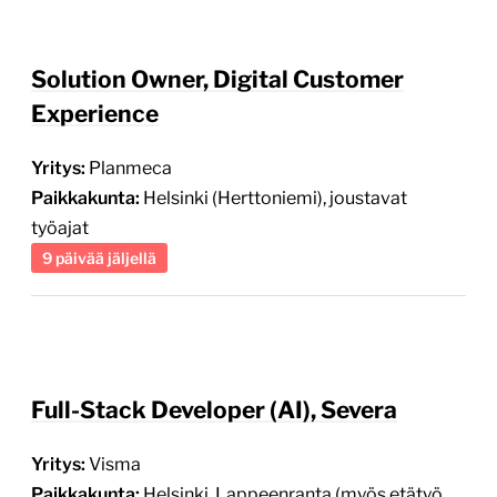
Solution Owner, Digital Customer
Experience
Yritys:
Planmeca
Paikkakunta:
Helsinki (Herttoniemi), joustavat
työajat
9 päivää jäljellä
Full-Stack Developer (AI), Severa
Yritys:
Visma
Paikkakunta:
Helsinki, Lappeenranta (myös etätyö