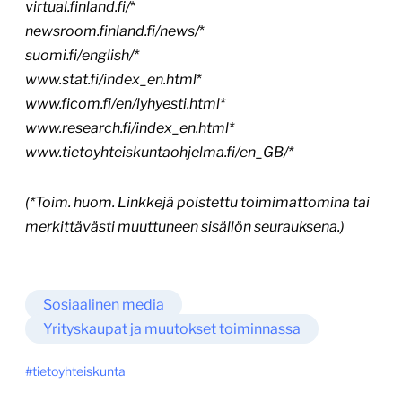
virtual.finland.fi/
*
newsroom.finland.fi/news/
*
suomi.fi/english/*
www.stat.fi/index_en.html
*
www.ficom.fi/en/lyhyesti.html*
www.research.fi/index_en.html*
www.tietoyhteiskuntaohjelma.fi/en_GB/*
(*Toim. huom. Linkkejä poistettu toimimattomina tai
merkittävästi muuttuneen sisällön seurauksena.)
Sosiaalinen media
Yrityskaupat ja muutokset toiminnassa
tietoyhteiskunta