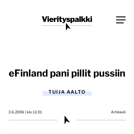
Siirry
Blogi verkkopalveluiden uudistajille ja kehittäjille
suoraan
Vierityspalkki.fi
sisältöön
eFinland pani pillit pussiin
TUIJA AALTO
3.6.2006 | klo 12.01
Artikkeli