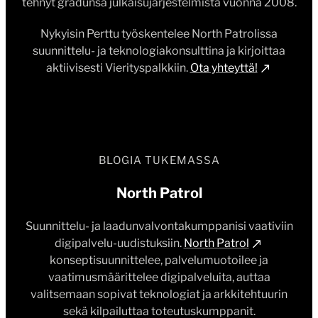
tehnyt gradunsa julkaisujärjestelmistä vuonna 2008.
Nykyisin Perttu työskentelee North Patrolissa
suunnittelu- ja teknologiakonsulttina ja kirjoittaa
aktiivisesti Vierityspalkkiin.
Ota yhteyttä!
BLOGIA TUKEMASSA
North Patrol
Suunnittelu- ja laadunvalvontakumppanisi vaativiin
digipalvelu-uudistuksiin.
North Patrol
konseptisuunnittelee, palvelumuotoilee ja
vaatimusmäärittelee digipalveluita, auttaa
valitsemaan sopivat teknologiat ja arkkitehtuurin
sekä kilpailuttaa toteutuskumppanit.