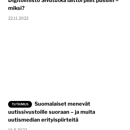
Digitoimisto Sivututka laittoi pillit pussiin –
miksi?
22.11.2022
Suomalaiset menevät
TUTKIMUS
uutissivustoille suoraan – ja muita
uutismedian erityispiirteitä
16.8.2022