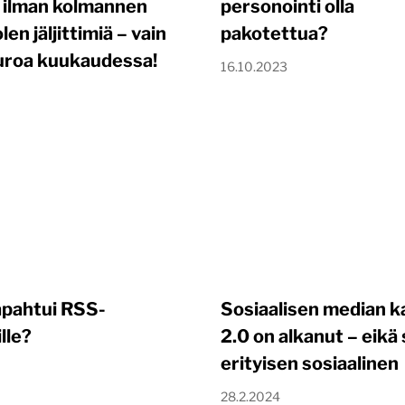
a ilman kolmannen
personointi olla
en jäljittimiä – vain
pakotettua?
uroa kuukaudessa!
16.10.2023
apahtui RSS-
Sosiaalisen median k
lle?
2.0 on alkanut – eikä 
erityisen sosiaalinen
28.2.2024