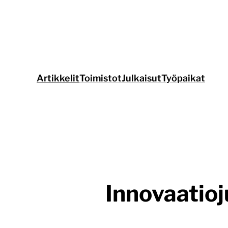
Siirry
suoraan
sisältöön
Artikkelit
Toimistot
Julkaisut
Työpaikat
Innovaatioj