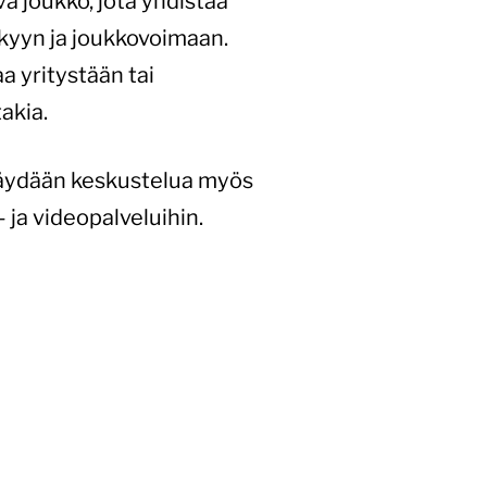
va joukko, jota yhdistää
ykyyn ja joukkovoimaan.
a yritystään tai
akia.
 käydään keskustelua myös
 ja videopalveluihin.