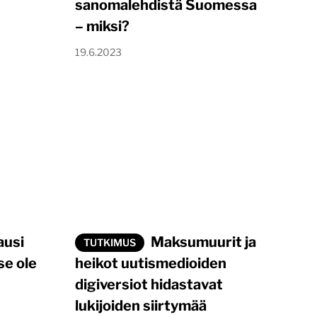
sanomalehdistä Suomessa
– miksi?
19.6.2023
ausi
Maksumuurit ja
TUTKIMUS
se ole
heikot uutismedioiden
digiversiot hidastavat
lukijoiden siirtymää