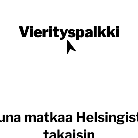
Blogi verkkopalveluiden uudistajille ja kehittäjille
Vierityspalkki.fi
una matkaa Helsingis
takaisin