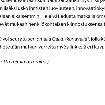
, kokemukseltaan kuin taustoiltaankin hyvin kirja
n lisäksi usko ihmisten luovuuteen, innovaatiok
isiaan aikaisemmin. He eivät edusta matkalla oma
tevät mukaan henkilökohtaisen kiinnostuksensa t
 voi seurata
sen omalla Qaiku-kanavalla*
, jolla
hetetään matkan varrelta myös linkkejä eri kuva-
tettu toimimattomina.)