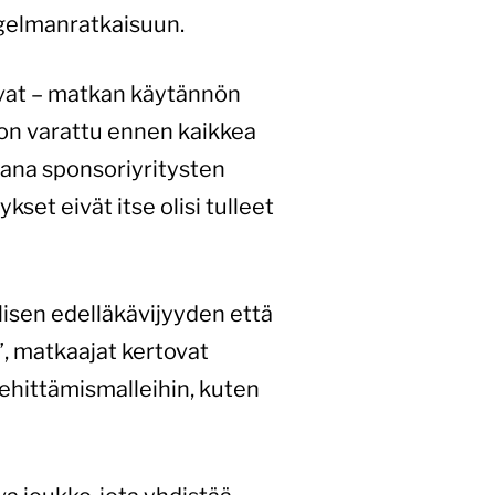
ngelmanratkaisuun.
uvat – matkan käytännön
 on varattu ennen kaikkea
kana sponsoriyritysten
ykset eivät itse olisi tulleet
isen edelläkävijyyden että
”, matkaajat kertovat
ehittämismalleihin, kuten