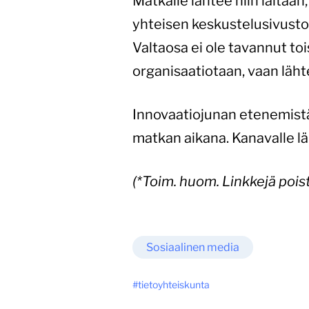
Matkalle lähtee niin iältään
yhteisen keskustelusivusto
Valtaosa ei ole tavannut to
organisaatiotaan, vaan läh
Innovaatiojunan etenemistä
matkan aikana. Kanavalle lä
(*Toim. huom. Linkkejä pois
Sosiaalinen media
tietoyhteiskunta