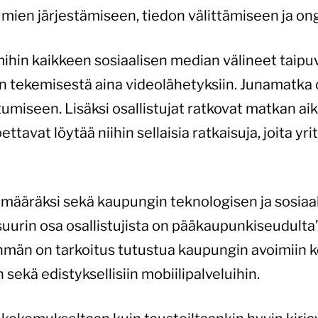
mien järjestämiseen, tiedon välittämiseen ja o
 mihin kaikkeen sosiaalisen median välineet taip
en tekemisestä aina videolähetyksiin. Junamatka
umiseen. Lisäksi osallistujat ratkovat matkan ai
tavat löytää niihin sellaisia ratkaisuja, joita yrit
ämääräksi sekä kaupungin teknologisen ja sosiaal
suurin osa osallistujista on pääkaupunkiseudulta
hmän on tarkoitus tutustua kaupungin avoimiin k
 sekä edistyksellisiin mobiilipalveluihin.