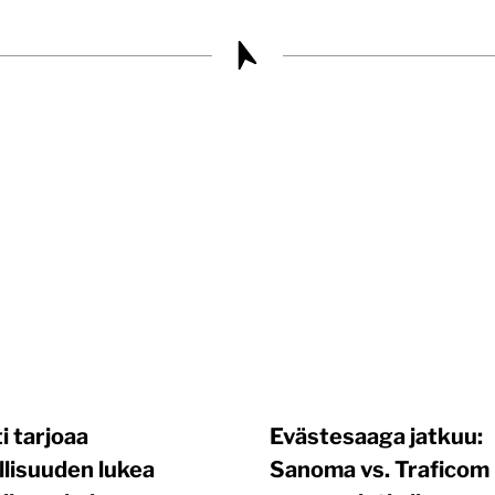
ti tarjoaa
Evästesaaga jatkuu:
lisuuden lukea
Sanoma vs. Traficom 