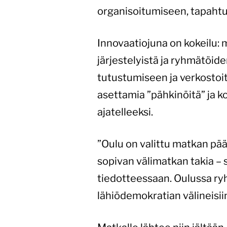
organisoitumiseen, tapahtu
Innovaatiojuna on kokeilu:
järjestelyistä ja ryhmätöid
tutustumiseen ja verkostoit
asettamia ”pähkinöitä” ja koet
ajatelleeksi.
”Oulu on valittu matkan pä
sopivan välimatkan takia – 
tiedotteessaan. Oulussa ry
lähiödemokratian välineisiin