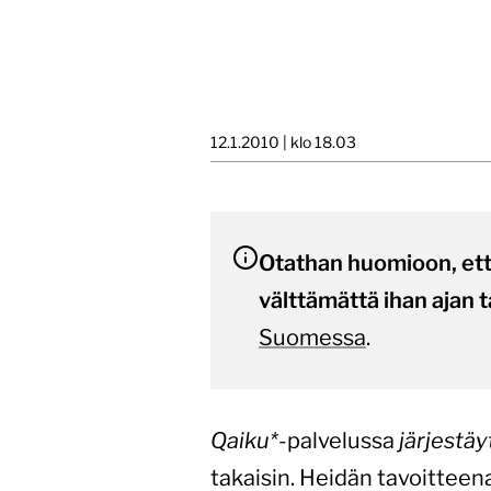
12.1.2010 | klo 18.03
Otathan huomioon, että 
välttämättä ihan ajan t
Suomessa
.
Qaiku*
-palvelussa
järjestäy
takaisin. Heidän tavoitteen