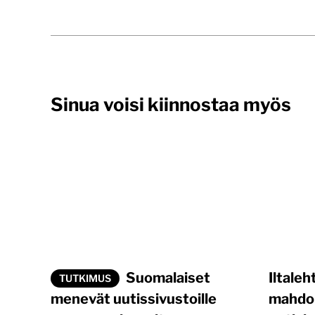
Sinua voisi kiinnostaa myös
Suomalaiset
Iltaleh
TUTKIMUS
menevät uutissivustoille
mahdol