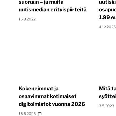
suoraan – ja muita
uutisi
uutismedian erityispiirteitä
osapuol
1,99 e
16.8.2022
4.12.2025
Kokeneimmat ja
Mitä t
osaavimmat kotimaiset
syöttei
digitoimistot vuonna 2026
3.5.2023
16.6.2026