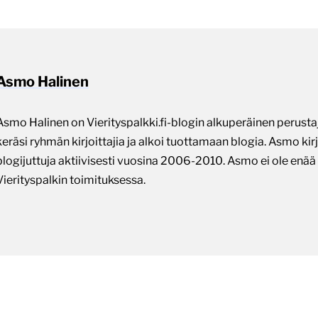
Asmo Halinen
Asmo Halinen on Vierityspalkki.fi-blogin alkuperäinen perust
keräsi ryhmän kirjoittajia ja alkoi tuottamaan blogia. Asmo kirj
blogijuttuja aktiivisesti vuosina 2006-2010. Asmo ei ole enä
Vierityspalkin toimituksessa.