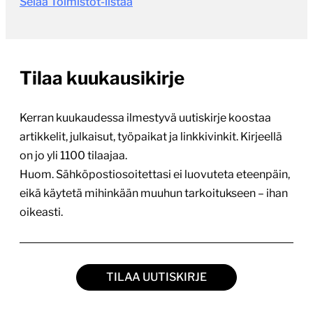
Selaa Toimistot-listaa
Tilaa kuukausikirje
Kerran kuukaudessa ilmestyvä uutiskirje koostaa
artikkelit, julkaisut, työpaikat ja linkkivinkit. Kirjeellä
on jo yli 1100 tilaajaa.
Huom. Sähköpostiosoitettasi ei luovuteta eteenpäin,
eikä käytetä mihinkään muuhun tarkoitukseen – ihan
oikeasti.
TILAA UUTISKIRJE