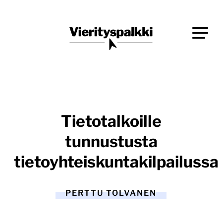
Siirry
Blogi verkkopalveluiden uudistajille ja kehittäjille
suoraan
Vierityspalkki.fi
sisältöön
Tietotalkoille
tunnustusta
tietoyhteiskuntakilpailussa
PERTTU TOLVANEN