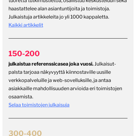
tuoretta tutkimustietoa, osallistuu keskusteluun sekä
haastattelee alan asiantuntijoita ja toimistoja.
Julkaistuja artikkeleita jo yli 1000 kappaletta.
Kaikki artikkelit
150-200
julkaistua referenssicasea joka vuosi.
Julkaisut-
palsta tarjoaa näkyvyyttä kiinnostaville uusille
verkkopalveluille ja web-sovelluksille, ja antaa
asiakkaille mahdollisuuden arvioida eri toimistojen
osaamista.
Selaa toimistojen julkaisuja
300-400