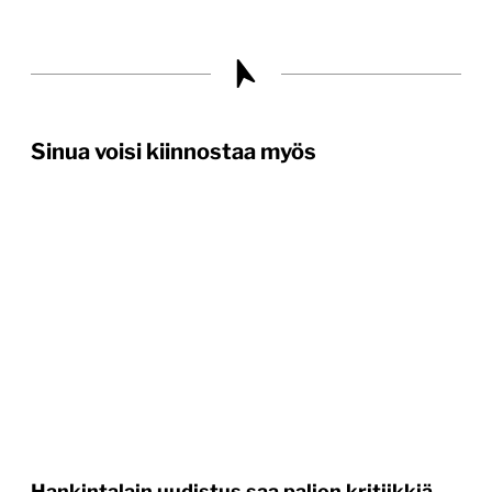
Sinua voisi kiinnostaa myös
Hankintalain uudistus saa paljon kritiikkiä –