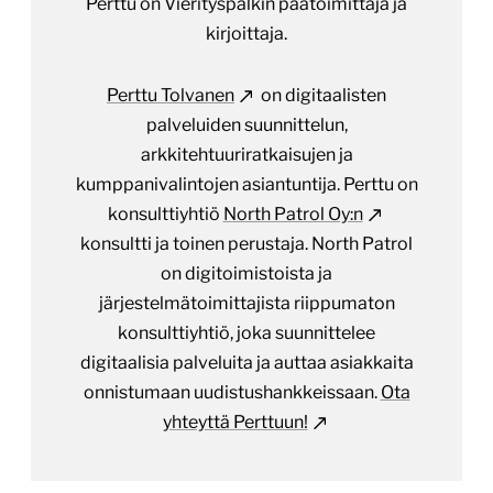
Perttu on Vierityspalkin päätoimittaja ja
kirjoittaja.
Perttu Tolvanen
on digitaalisten
palveluiden suunnittelun,
arkkitehtuuriratkaisujen ja
kumppanivalintojen asiantuntija. Perttu on
konsulttiyhtiö
North Patrol Oy:n
konsultti ja toinen perustaja. North Patrol
on digitoimistoista ja
järjestelmätoimittajista riippumaton
konsulttiyhtiö, joka suunnittelee
digitaalisia palveluita ja auttaa asiakkaita
onnistumaan uudistushankkeissaan.
Ota
yhteyttä Perttuun!