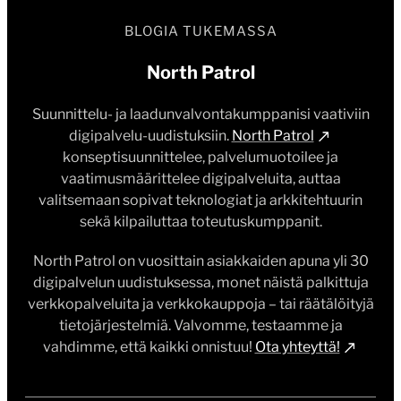
BLOGIA TUKEMASSA
North Patrol
Suunnittelu- ja laadunvalvontakumppanisi vaativiin
digipalvelu-uudistuksiin.
North Patrol
konseptisuunnittelee, palvelumuotoilee ja
vaatimusmäärittelee digipalveluita, auttaa
valitsemaan sopivat teknologiat ja arkkitehtuurin
sekä kilpailuttaa toteutuskumppanit.
North Patrol on vuosittain asiakkaiden apuna yli 30
digipalvelun uudistuksessa, monet näistä palkittuja
verkkopalveluita ja verkkokauppoja – tai räätälöityjä
tietojärjestelmiä. Valvomme, testaamme ja
vahdimme, että kaikki onnistuu!
Ota yhteyttä!