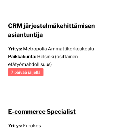
CRM järjestelmäkehittämisen
asiantuntija
Yritys:
Metropolia Ammattikorkeakoulu
Paikkakunta:
Helsinki (osittainen
etätyömahdollisuus)
7 päivää jäljellä
E-commerce Specialist
Yritys:
Eurokos