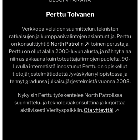
BLOGIN TAKANA
Perttu Tolvanen
Verkkopalveluiden suunnittelun, teknisten
ratkaisujen ja kumppanivalintojen asiantuntija. Perttu
on konsulttiyhtiö
North Patrolin
toinen perustaja.
Perttu on ollut alalla 2000-luvun alusta, ja nähnyt alaa
niin asiakkaana kuin toteuttajafirmojen puolelta. 90-
luvulla internetistä innostunut Perttu on opiskellut
tietojärjestelmätiedettä Jyväskylän yliopistossa ja
tehnyt gradunsa julkaisujärjestelmistä vuonna 2008.
Nykyisin Perttu työskentelee North Patrolissa
suunnittelu- ja teknologiakonsulttina ja kirjoittaa
aktiivisesti Vierityspalkkiin.
Ota yhteyttä!