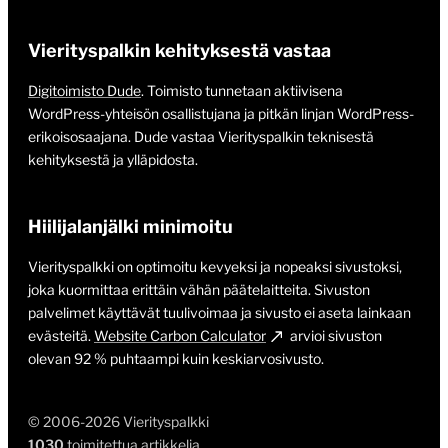
Vierityspalkin kehityksestä vastaa
Digitoimisto Dude
. Toimisto tunnetaan aktiivisena
WordPress-yhteisön osallistujana ja pitkän linjan WordPress-
erikoisosaajana. Dude vastaa Vierityspalkin teknisestä
kehityksestä ja ylläpidosta.
Hiilijalanjälki minimoitu
Vierityspalkki on optimoitu kevyeksi ja nopeaksi sivustoksi,
joka kuormittaa erittäin vähän päätelaitteita. Sivuston
palvelimet käyttävät tuulivoimaa ja sivusto ei aseta lainkaan
evästeitä.
Website Carbon Calculator
arvioi sivuston
olevan 92 % puhtaampi kuin keskiarvosivusto.
© 2006-2026 Vierityspalkki
1030
toimitettua artikkelia