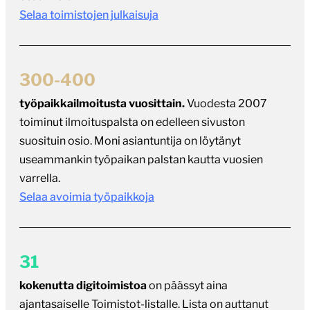
Selaa toimistojen julkaisuja
300-400
työpaikkailmoitusta vuosittain.
Vuodesta 2007
toiminut ilmoituspalsta on edelleen sivuston
suosituin osio. Moni asiantuntija on löytänyt
useammankin työpaikan palstan kautta vuosien
varrella.
Selaa avoimia työpaikkoja
31
kokenutta digitoimistoa
on päässyt aina
ajantasaiselle Toimistot-listalle. Lista on auttanut