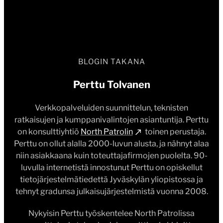
BLOGIN TAKANA
Perttu Tolvanen
Verkkopalveluiden suunnittelun, teknisten
ratkaisujen ja kumppanivalintojen asiantuntija. Perttu
on konsulttiyhtiö
North Patrolin
toinen perustaja.
Perttu on ollut alalla 2000-luvun alusta, ja nähnyt alaa
niin asiakkaana kuin toteuttajafirmojen puolelta. 90-
luvulla internetistä innostunut Perttu on opiskellut
tietojärjestelmätiedettä Jyväskylän yliopistossa ja
tehnyt gradunsa julkaisujärjestelmistä vuonna 2008.
Nykyisin Perttu työskentelee North Patrolissa