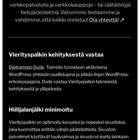
verkkopalveluita ja verkkokauppoja – tai räätälöityjä
tietojärjestelmiä. Valvomme, testaamme ja
vahdimme, että kaikki onnistuu!
Ota yhteyttä!
Vierityspalkin kehityksestä vastaa
Digitoimisto Dude
. Toimisto tunnetaan aktiivisena
WordPress-yhteisön osallistujana ja pitkän linjan WordPress-
erikoisosaajana. Dude vastaa Vierityspalkin teknisestä
kehityksestä ja ylläpidosta.
Hiilijalanjälki minimoitu
Vierityspalkki on optimoitu kevyeksi ja nopeaksi sivustoksi,
joka kuormittaa erittäin vähän päätelaitteita. Sivuston
palvelimet käyttävät tuulivoimaa ja sivusto ei aseta lainkaan