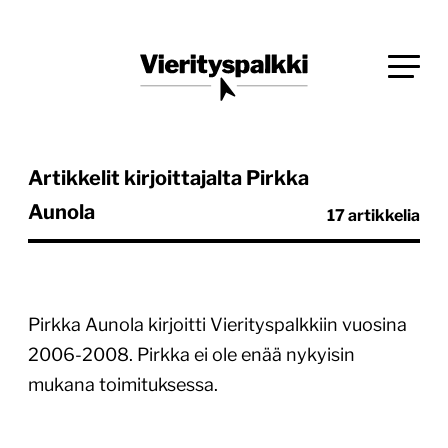
Siirry
Blogi verkkopalveluiden uudistajille ja kehittäjille
suoraan
Vierityspalkki.fi
sisältöön
Artikkelit kirjoittajalta Pirkka
Aunola
17 artikkelia
Pirkka Aunola kirjoitti Vierityspalkkiin vuosina
2006-2008. Pirkka ei ole enää nykyisin
mukana toimituksessa.