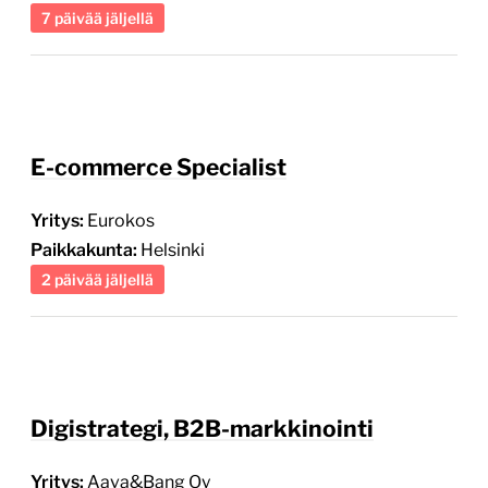
7 päivää jäljellä
E-commerce Specialist
Yritys:
Eurokos
Paikkakunta:
Helsinki
2 päivää jäljellä
Digistrategi, B2B-markkinointi
Yritys:
Aava&Bang Oy