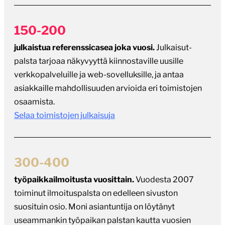
150-200
julkaistua referenssicasea joka vuosi.
Julkaisut-
palsta tarjoaa näkyvyyttä kiinnostaville uusille
verkkopalveluille ja web-sovelluksille, ja antaa
asiakkaille mahdollisuuden arvioida eri toimistojen
osaamista.
Selaa toimistojen julkaisuja
300-400
työpaikkailmoitusta vuosittain.
Vuodesta 2007
toiminut ilmoituspalsta on edelleen sivuston
suosituin osio. Moni asiantuntija on löytänyt
useammankin työpaikan palstan kautta vuosien