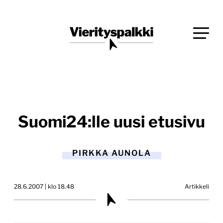
Siirry
Blogi verkkopalveluiden uudistajille ja kehittäjille
suoraan
Vierityspalkki.fi
sisältöön
Suomi24:lle uusi etusivu
PIRKKA AUNOLA
28.6.2007 | klo 18.48
Artikkeli