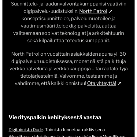
Suunnittelu- ja laadunvalvontakumppanisi vaativiin
digipalvelu-uudistuksiin.
North Patrol
konseptisuunnittelee, palvelumuotoilee ja
vaatimusmäärittelee digipalveluita, auttaa
valitsemaan sopivat teknologiat ja arkkitehtuurin
sekä kilpailuttaa toteutuskumppanit.
North Patrol on vuosittain asiakkaiden apuna yli 30
digipalvelun uudistuksessa, monet näistä palkittuja
verkkopalveluita ja verkkokauppoja – tai räätälöityjä
tietojärjestelmiä. Valvomme, testaamme ja
vahdimme, että kaikki onnistuu!
Ota yhteyttä!
Vierityspalkin kehityksestä vastaa
Digitoimisto Dude
. Toimisto tunnetaan aktiivisena
WordPress-yhteisön osallistujana ja pitkän linjan WordPress-