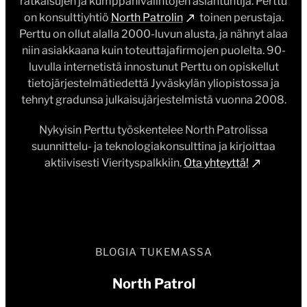
ratkaisujen ja kumppanivalintojen asiantuntija. Perttu
on konsulttiyhtiö
North Patrolin
toinen perustaja.
Perttu on ollut alalla 2000-luvun alusta, ja nähnyt alaa
niin asiakkaana kuin toteuttajafirmojen puolelta. 90-
luvulla internetistä innostunut Perttu on opiskellut
tietojärjestelmätiedettä Jyväskylän yliopistossa ja
tehnyt gradunsa julkaisujärjestelmistä vuonna 2008.
Nykyisin Perttu työskentelee North Patrolissa
suunnittelu- ja teknologiakonsulttina ja kirjoittaa
aktiivisesti Vierityspalkkiin.
Ota yhteyttä!
BLOGIA TUKEMASSA
North Patrol