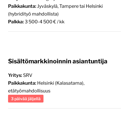
Paikkakunta:
Jyväskylä, Tampere tai Helsinki
(hybridityö mahdollista)
Palkka:
3 500-4 500 € / kk
Sisältömarkkinoinnin asiantuntija
Yritys:
SRV
Paikkakunta:
Helsinki (Kalasatama),
etätyömahdollisuus
3 päivää jäljellä