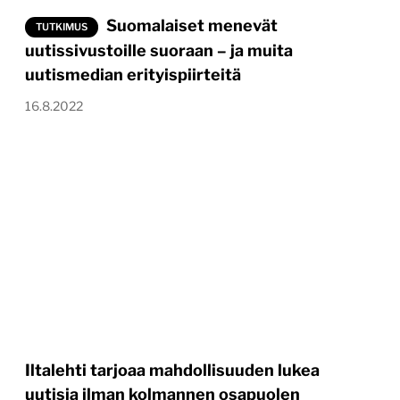
Suomalaiset menevät
TUTKIMUS
uutissivustoille suoraan – ja muita
uutismedian erityispiirteitä
16.8.2022
Iltalehti tarjoaa mahdollisuuden lukea
uutisia ilman kolmannen osapuolen