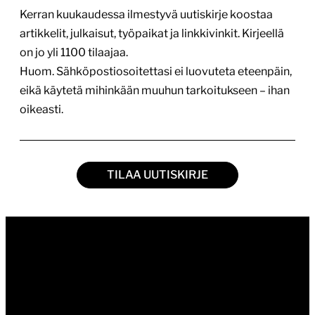
TILAA UUTISKIRJE
Tietoa blogista
Tietosuojaseloste
Tilaa uutiskirje
RSS-syötteet