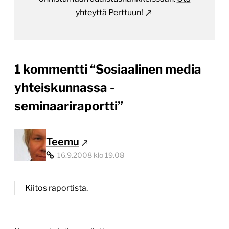
yhteyttä Perttuun!
1 kommentti “
Sosiaalinen media
yhteiskunnassa -
seminaariraportti
”
Teemu
16.9.2008 klo 19.08
Kiitos raportista.