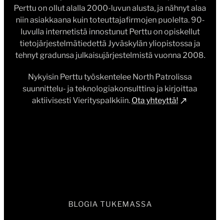
suunnittelu- ja teknologiakonsulttina ja kirjoittaa
aktiivisesti Vierityspalkkiin.
Ota yhteyttä!
BLOGIA TUKEMASSA
North Patrol
Suunnittelu- ja laadunvalvontakumppanisi vaativiin
digipalvelu-uudistuksiin.
North Patrol
konseptisuunnittelee, palvelumuotoilee ja
vaatimusmäärittelee digipalveluita, auttaa
valitsemaan sopivat teknologiat ja arkkitehtuurin
sekä kilpailuttaa toteutuskumppanit.
North Patrol on vuosittain asiakkaiden apuna yli 30
digipalvelun uudistuksessa, monet näistä palkittuja