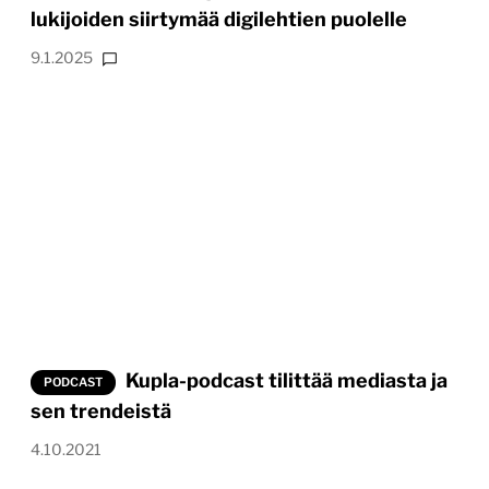
lukijoiden siirtymää digilehtien puolelle
9.1.2025
Kupla-podcast tilittää mediasta ja
PODCAST
sen trendeistä
4.10.2021