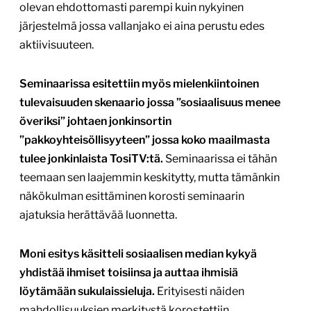
olevan ehdottomasti parempi kuin nykyinen
järjestelmä jossa vallanjako ei aina perustu edes
aktiivisuuteen.
Seminaarissa esitettiin myös mielenkiintoinen
tulevaisuuden skenaario jossa ”sosiaalisuus menee
överiksi” johtaen jonkinsortin
”pakkoyhteisöllisyyteen” jossa koko maailmasta
tulee jonkinlaista TosiTV:tä.
Seminaarissa ei tähän
teemaan sen laajemmin keskitytty, mutta tämänkin
näkökulman esittäminen korosti seminaarin
ajatuksia herättävää luonnetta.
Moni esitys käsitteli sosiaalisen median kykyä
yhdistää ihmiset toisiinsa ja auttaa ihmisiä
löytämään sukulaissieluja.
Erityisesti näiden
mahdollisuuksien merkitystä korostettiin