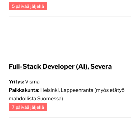
Full-Stack Developer (AI), Severa
Yritys:
Visma
Paikkakunta:
Helsinki, Lappeenranta (myös etätyö
mahdollista Suomessa)
7 päivää jäljellä
Sisältömarkkinoinnin asiantuntija
Yritys:
SRV
Paikkakunta:
Helsinki (Kalasatama),
etätyömahdollisuus
1 päivää jäljellä