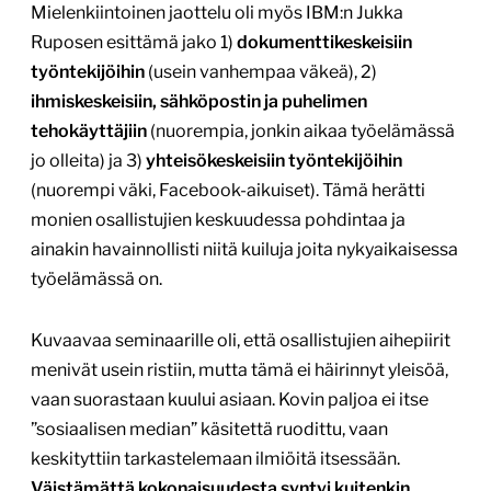
Mielenkiintoinen jaottelu oli myös IBM:n Jukka
Ruposen esittämä jako 1)
dokumenttikeskeisiin
työntekijöihin
(usein vanhempaa väkeä), 2)
ihmiskeskeisiin, sähköpostin ja puhelimen
tehokäyttäjiin
(nuorempia, jonkin aikaa työelämässä
jo olleita) ja 3)
yhteisökeskeisiin työntekijöihin
(nuorempi väki, Facebook-aikuiset). Tämä herätti
monien osallistujien keskuudessa pohdintaa ja
ainakin havainnollisti niitä kuiluja joita nykyaikaisessa
työelämässä on.
Kuvaavaa seminaarille oli, että osallistujien aihepiirit
menivät usein ristiin, mutta tämä ei häirinnyt yleisöä,
vaan suorastaan kuului asiaan. Kovin paljoa ei itse
”sosiaalisen median” käsitettä ruodittu, vaan
keskityttiin tarkastelemaan ilmiöitä itsessään.
Väistämättä kokonaisuudesta syntyi kuitenkin