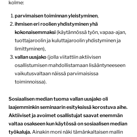
kolme:
parvimaisen toiminnan yleistyminen
,
ihmisen eri roolien yhdistyminen yhä
kokonaisemmaksi
(käytännössä työn, vapaa-ajan,
tuottajaroolin ja kuluttajaroolin yhdistyminen ja
limittyminen),
vallan uusjako
(jolla viitattiin aktiivisen
osallistumisen mahdollistamaan lisääntyneeseen
vaikutusvaltaan näissä parvimaisissa
toiminnoissa).
Sosiaalisen median tuoma vallan uusjako oli
laajemminkin seminaarin esityksissä korostuva aihe.
Aktiiviset ja avoimet osallistujat saavat enemmän
valtaa osakseen kun käytössä on sosiaalisen median
työkaluja.
Ainakin moni näki tämänkaltaisen mallin