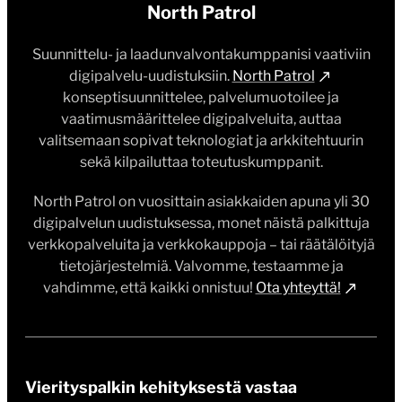
verkkopalveluita ja verkkokauppoja – tai räätälöityjä
tietojärjestelmiä. Valvomme, testaamme ja
vahdimme, että kaikki onnistuu!
Ota yhteyttä!
Vierityspalkin kehityksestä vastaa
Digitoimisto Dude
. Toimisto tunnetaan aktiivisena
WordPress-yhteisön osallistujana ja pitkän linjan WordPress-
erikoisosaajana. Dude vastaa Vierityspalkin teknisestä
kehityksestä ja ylläpidosta.
Hiilijalanjälki minimoitu
Vierityspalkki on optimoitu kevyeksi ja nopeaksi sivustoksi,
joka kuormittaa erittäin vähän päätelaitteita. Sivuston
palvelimet käyttävät tuulivoimaa ja sivusto ei aseta