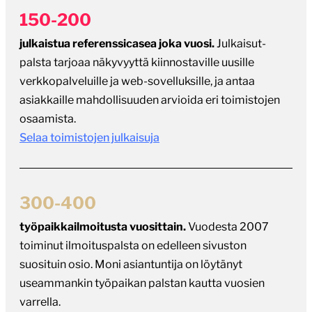
osaamista.
Selaa toimistojen julkaisuja
300-400
työpaikkailmoitusta vuosittain.
Vuodesta 2007
toiminut ilmoituspalsta on edelleen sivuston
suosituin osio. Moni asiantuntija on löytänyt
useammankin työpaikan palstan kautta vuosien
varrella.
Selaa avoimia työpaikkoja
31
kokenutta digitoimistoa
on päässyt aina
ajantasaiselle Toimistot-listalle. Lista on auttanut