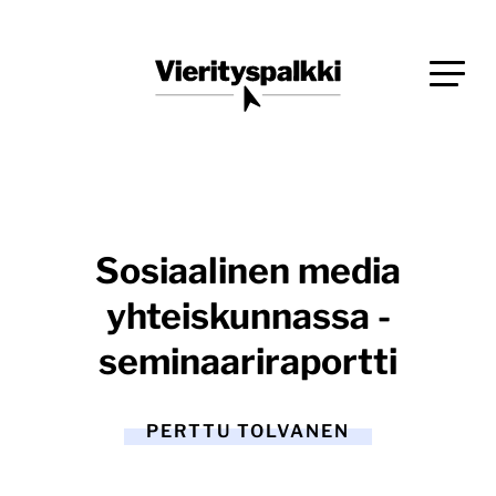
Siirry
Blogi verkkopalveluiden uudistajille ja kehittäjille
suoraan
Vierityspalkki.fi
sisältöön
Sosiaalinen media
yhteiskunnassa -
seminaariraportti
PERTTU TOLVANEN