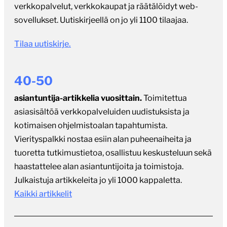
asiantuntija-artikkelia vuosittain.
Toimitettua
asiasisältöä verkkopalveluiden uudistuksista ja
kotimaisen ohjelmistoalan tapahtumista.
Vierityspalkki nostaa esiin alan puheenaiheita ja
tuoretta tutkimustietoa, osallistuu keskusteluun sekä
haastattelee alan asiantuntijoita ja toimistoja.
Julkaistuja artikkeleita jo yli 1000 kappaletta.
Kaikki artikkelit
150-200
julkaistua referenssicasea joka vuosi.
Julkaisut-
palsta tarjoaa näkyvyyttä kiinnostaville uusille
verkkopalveluille ja web-sovelluksille, ja antaa
asiakkaille mahdollisuuden arvioida eri toimistojen