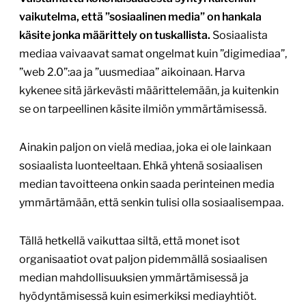
vaikutelma, että ”sosiaalinen media” on hankala
käsite jonka määrittely on tuskallista.
Sosiaalista
mediaa vaivaavat samat ongelmat kuin ”digimediaa”,
”web 2.0”:aa ja ”uusmediaa” aikoinaan. Harva
kykenee sitä järkevästi määrittelemään, ja kuitenkin
se on tarpeellinen käsite ilmiön ymmärtämisessä.
Ainakin paljon on vielä mediaa, joka ei ole lainkaan
sosiaalista luonteeltaan. Ehkä yhtenä sosiaalisen
median tavoitteena onkin saada perinteinen media
ymmärtämään, että senkin tulisi olla sosiaalisempaa.
Tällä hetkellä vaikuttaa siltä, että monet isot
organisaatiot ovat paljon pidemmällä sosiaalisen
median mahdollisuuksien ymmärtämisessä ja
hyödyntämisessä kuin esimerkiksi mediayhtiöt.