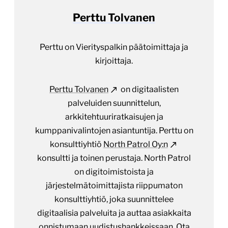
Perttu Tolvanen
Perttu on Vierityspalkin päätoimittaja ja
kirjoittaja.
Perttu Tolvanen
on digitaalisten
palveluiden suunnittelun,
arkkitehtuuriratkaisujen ja
kumppanivalintojen asiantuntija. Perttu on
konsulttiyhtiö
North Patrol Oy:n
konsultti ja toinen perustaja. North Patrol
on digitoimistoista ja
järjestelmätoimittajista riippumaton
konsulttiyhtiö, joka suunnittelee
digitaalisia palveluita ja auttaa asiakkaita
onnistumaan uudistushankkeissaan.
Ota