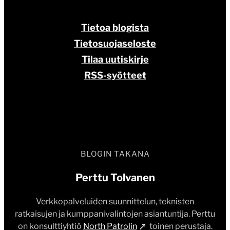
BLOGIN TAKANA
Perttu Tolvanen
Verkkopalveluiden suunnittelun, teknisten
ratkaisujen ja kumppanivalintojen asiantuntija. Perttu
on konsulttiyhtiö
North Patrolin
toinen perustaja.
Perttu on ollut alalla 2000-luvun alusta, ja nähnyt alaa
niin asiakkaana kuin toteuttajafirmojen puolelta. 90-
luvulla internetistä innostunut Perttu on opiskellut
tietojärjestelmätiedettä Jyväskylän yliopistossa ja
tehnyt gradunsa julkaisujärjestelmistä vuonna 2008.
Nykyisin Perttu työskentelee North Patrolissa