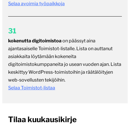
asiakkaita löytämään kokeneita
digitoimistokumppaneita jo usean vuoden ajan. Lista
keskittyy WordPress-toimistoihin ja räätälöityjen
web-sovellusten tekijöihin.
Selaa Toimistot-listaa
Tilaa kuukausikirje
Kerran kuukaudessa ilmestyvä uutiskirje koostaa
artikkelit, julkaisut, työpaikat ja linkkivinkit. Kirjeellä
on jo yli 1100 tilaajaa.
Huom. Sähköpostiosoitettasi ei luovuteta eteenpäin,
eikä käytetä mihinkään muuhun tarkoitukseen – ihan
oikeasti.