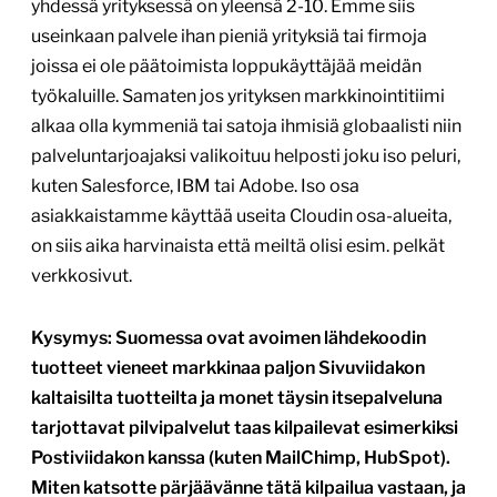
yhdessä yrityksessä on yleensä 2-10. Emme siis
useinkaan palvele ihan pieniä yrityksiä tai firmoja
joissa ei ole päätoimista loppukäyttäjää meidän
työkaluille. Samaten jos yrityksen markkinointitiimi
alkaa olla kymmeniä tai satoja ihmisiä globaalisti niin
palveluntarjoajaksi valikoituu helposti joku iso peluri,
kuten Salesforce, IBM tai Adobe. Iso osa
asiakkaistamme käyttää useita Cloudin osa-alueita,
on siis aika harvinaista että meiltä olisi esim. pelkät
verkkosivut.
Kysymys: Suomessa ovat avoimen lähdekoodin
tuotteet vieneet markkinaa paljon Sivuviidakon
kaltaisilta tuotteilta ja monet täysin itsepalveluna
tarjottavat pilvipalvelut taas kilpailevat esimerkiksi
Postiviidakon kanssa (kuten MailChimp, HubSpot).
Miten katsotte pärjäävänne tätä kilpailua vastaan, ja