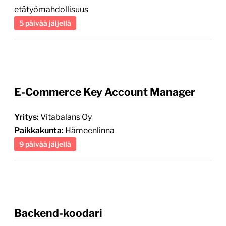
E-Commerce Key Account Manager
Yritys:
Vitabalans Oy
Paikkakunta:
Hämeenlinna
9 päivää jäljellä
Backend-koodari
Yritys:
Rajasoft Oy
Paikkakunta:
Espoo, pääosin Rajasoftin toimistolla