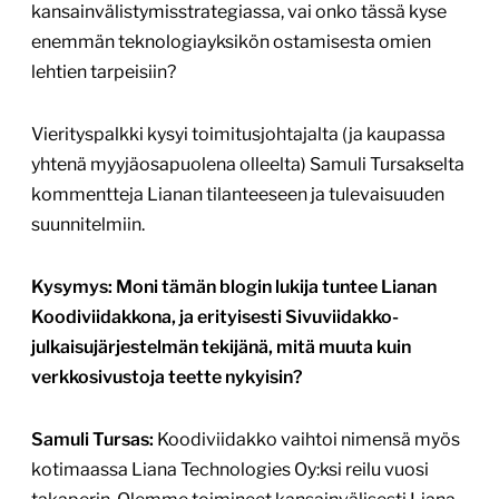
kansainvälistymisstrategiassa, vai onko tässä kyse
enemmän teknologiayksikön ostamisesta omien
lehtien tarpeisiin?
Vierityspalkki kysyi toimitusjohtajalta (ja kaupassa
yhtenä myyjäosapuolena olleelta) Samuli Tursakselta
kommentteja Lianan tilanteeseen ja tulevaisuuden
suunnitelmiin.
Kysymys: Moni tämän blogin lukija tuntee Lianan
Koodiviidakkona, ja erityisesti Sivuviidakko-
julkaisujärjestelmän tekijänä, mitä muuta kuin
verkkosivustoja teette nykyisin?
Samuli Tursas:
Koodiviidakko vaihtoi nimensä myös
kotimaassa Liana Technologies Oy:ksi reilu vuosi