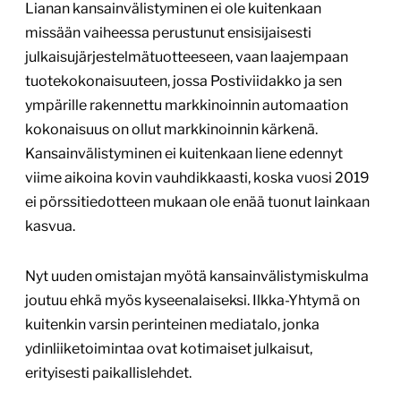
Lianan kansainvälistyminen ei ole kuitenkaan
missään vaiheessa perustunut ensisijaisesti
julkaisujärjestelmätuotteeseen, vaan laajempaan
tuotekokonaisuuteen, jossa Postiviidakko ja sen
ympärille rakennettu markkinoinnin automaation
kokonaisuus on ollut markkinoinnin kärkenä.
Kansainvälistyminen ei kuitenkaan liene edennyt
viime aikoina kovin vauhdikkaasti, koska vuosi 2019
ei pörssitiedotteen mukaan ole enää tuonut lainkaan
kasvua.
Nyt uuden omistajan myötä kansainvälistymiskulma
joutuu ehkä myös kyseenalaiseksi. Ilkka-Yhtymä on
kuitenkin varsin perinteinen mediatalo, jonka
ydinliiketoimintaa ovat kotimaiset julkaisut,
erityisesti paikallislehdet.