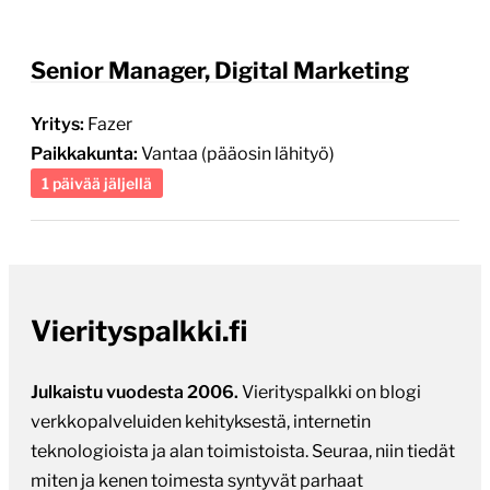
Senior Manager, Digital Marketing
Yritys:
Fazer
Paikkakunta:
Vantaa (pääosin lähityö)
1 päivää jäljellä
Vierityspalkki.fi
Julkaistu vuodesta 2006.
Vierityspalkki on blogi
verkkopalveluiden kehityksestä, internetin
teknologioista ja alan toimistoista. Seuraa, niin tiedät
miten ja kenen toimesta syntyvät parhaat
verkkopalvelut, verkkokaupat ja räätälöidyt web-
sovellukset. Uutiskirjeellä on jo yli 1100 tilaajaa.