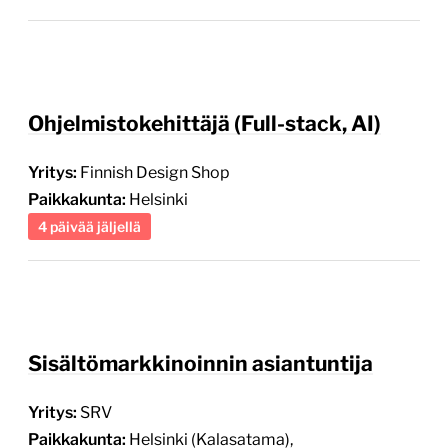
Ohjelmistokehittäjä (Full-stack, AI)
Yritys:
Finnish Design Shop
Paikkakunta:
Helsinki
4 päivää jäljellä
Sisältömarkkinoinnin asiantuntija
Yritys:
SRV
Paikkakunta:
Helsinki (Kalasatama),
etätyömahdollisuus
5 päivää jäljellä