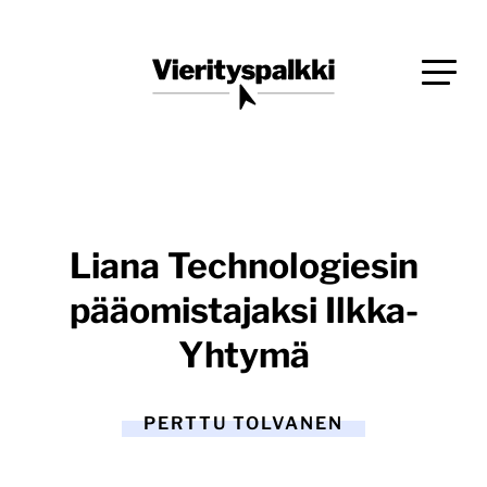
Siirry
Blogi verkkopalveluiden uudistajille ja kehittäjille
suoraan
Vierityspalkki.fi
sisältöön
Liana Technologiesin
pääomistajaksi Ilkka-
Yhtymä
PERTTU TOLVANEN