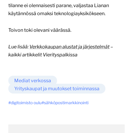
tilanne ei olennaisesti parane, valjastaa Lianan
käytännössä omaksi teknologiayksikökseen.
Toivon toki olevani väärässä.
Lue lisää:
Verkkokaupan alustat ja järjestelmät
–
kaikki artikkelit Vierityspalkissa
Mediat verkossa
Yrityskaupat ja muutokset toiminnassa
digitoimisto oulu
sähköpostimarkkinointi