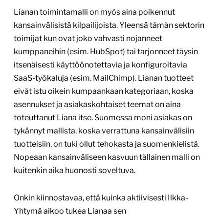
Lianan toimintamalli on myös aina poikennut
kansainvälisistä kilpailijoista. Yleensä tämän sektorin
toimijat kun ovat joko vahvasti nojanneet
kumppaneihin (esim. HubSpot) tai tarjonneet täysin
itsenäisesti käyttöönotettavia ja konfiguroitavia
SaaS-työkaluja (esim. MailChimp). Lianan tuotteet
eivät istu oikein kumpaankaan kategoriaan, koska
asennukset ja asiakaskohtaiset teemat on aina
toteuttanut Liana itse. Suomessa moni asiakas on
tykännyt mallista, koska verrattuna kansainvälisiin
tuotteisiin, on tuki ollut tehokasta ja suomenkielistä.
Nopeaan kansainväliseen kasvuun tällainen malli on
kuitenkin aika huonosti soveltuva.
Onkin kiinnostavaa, että kuinka aktiivisesti Ilkka-
Yhtymä aikoo tukea Lianaa sen