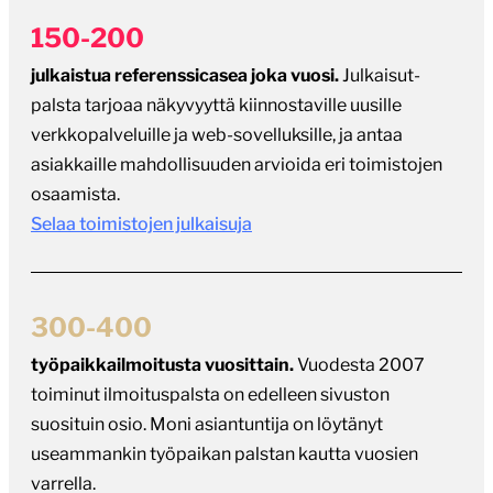
julkaistua referenssicasea joka vuosi.
Julkaisut-
palsta tarjoaa näkyvyyttä kiinnostaville uusille
verkkopalveluille ja web-sovelluksille, ja antaa
asiakkaille mahdollisuuden arvioida eri toimistojen
osaamista.
Selaa toimistojen julkaisuja
300-400
työpaikkailmoitusta vuosittain.
Vuodesta 2007
toiminut ilmoituspalsta on edelleen sivuston
suosituin osio. Moni asiantuntija on löytänyt
useammankin työpaikan palstan kautta vuosien
varrella.
Selaa avoimia työpaikkoja