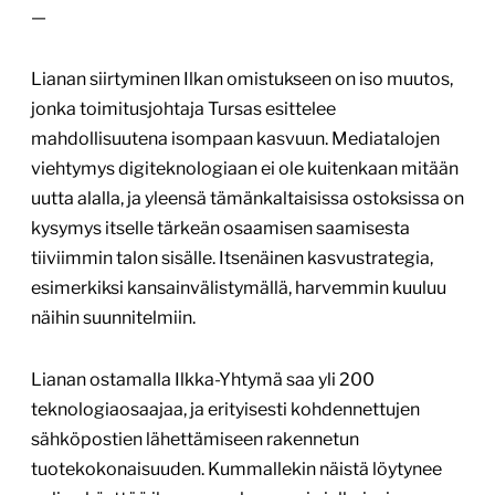
—
Lianan siirtyminen Ilkan omistukseen on iso muutos,
jonka toimitusjohtaja Tursas esittelee
mahdollisuutena isompaan kasvuun. Mediatalojen
viehtymys digiteknologiaan ei ole kuitenkaan mitään
uutta alalla, ja yleensä tämänkaltaisissa ostoksissa on
kysymys itselle tärkeän osaamisen saamisesta
tiiviimmin talon sisälle. Itsenäinen kasvustrategia,
esimerkiksi kansainvälistymällä, harvemmin kuuluu
näihin suunnitelmiin.
Lianan ostamalla Ilkka-Yhtymä saa yli 200
teknologiaosaajaa, ja erityisesti kohdennettujen
sähköpostien lähettämiseen rakennetun
tuotekokonaisuuden. Kummallekin näistä löytynee