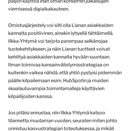
paljon käyttöä ihan oman konsernin julkaisujen
viemisessä digiaikakauteen.
Omistusjärjestely voi silti olla Lianan asiakkaiden
kannalta positiivinen, ainakin lyhyellä tähtäimellä.
Ilkka-Yhtymä voi tarjota parempaa selkänojaa
tuotekehitykseen, ja näin Lianan tuotteet voivat
kehittyä asiakkaiden kannalta hyvään suuntaan.
Ilman toimivaa kansainvälistymisstrategiaa on
kuitenkin vaikea nähdä, että yhtiö pystyisi pidemmän
päälle kilpailemaan esim. HubSpotin ja muiden
skaalautuvampia toimintamalleja käyttävien
kilpailijoiden kanssa.
Jos pitäisi ennustaa, niin Ilkka-Yhtymä katsoo
tilannetta muutaman vuoden, seuraten miten johto
onnistuu kasvustrategian toteutuksessa, ja mikäli