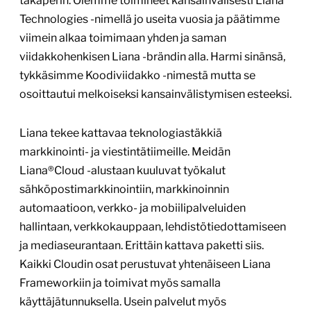
takaperin. Olemme toimineet kansainvälisesti Liana
Technologies -nimellä jo useita vuosia ja päätimme
viimein alkaa toimimaan yhden ja saman
viidakkohenkisen Liana -brändin alla. Harmi sinänsä,
tykkäsimme Koodiviidakko -nimestä mutta se
osoittautui melkoiseksi kansainvälistymisen esteeksi.
Liana tekee kattavaa teknologiastäkkiä
markkinointi- ja viestintätiimeille. Meidän
Liana®Cloud -alustaan kuuluvat työkalut
sähköpostimarkkinointiin, markkinoinnin
automaatioon, verkko- ja mobiilipalveluiden
hallintaan, verkkokauppaan, lehdistötiedottamiseen
ja mediaseurantaan. Erittäin kattava paketti siis.
Kaikki Cloudin osat perustuvat yhtenäiseen Liana
Frameworkiin ja toimivat myös samalla
käyttäjätunnuksella. Usein palvelut myös