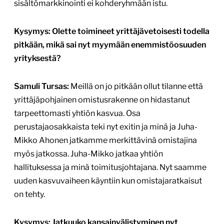
sisältömarkkinointi ei kohderyhmään istu.
Kysymys: Olette toimineet yrittäjävetoisesti todella
pitkään, mikä sai nyt myymään enemmistöosuuden
yrityksestä?
Samuli Tursas:
Meillä on jo pitkään ollut tilanne että
yrittäjäpohjainen omistusrakenne on hidastanut
tarpeettomasti yhtiön kasvua. Osa
perustajaosakkaista teki nyt exitin ja minä ja Juha-
Mikko Ahonen jatkamme merkittävinä omistajina
myös jatkossa. Juha-Mikko jatkaa yhtiön
hallituksessa ja minä toimitusjohtajana. Nyt saamme
uuden kasvuvaiheen käyntiin kun omistajaratkaisut
on tehty.
Kysymys: Jatkuuko kansainvälistyminen nyt