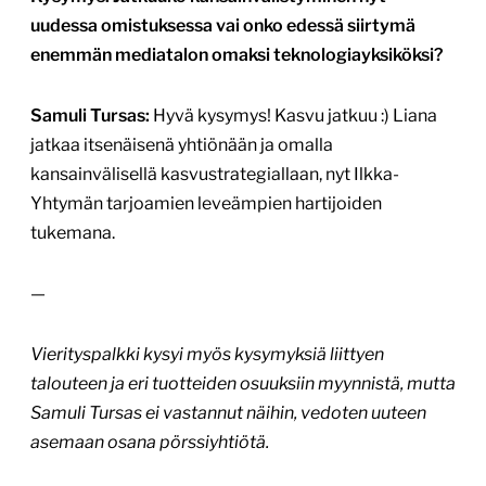
uudessa omistuksessa vai onko edessä siirtymä
enemmän mediatalon omaksi teknologiayksiköksi?
Samuli Tursas:
Hyvä kysymys! Kasvu jatkuu :) Liana
jatkaa itsenäisenä yhtiönään ja omalla
kansainvälisellä kasvustrategiallaan, nyt Ilkka-
Yhtymän tarjoamien leveämpien hartijoiden
tukemana.
—
Vierityspalkki kysyi myös kysymyksiä liittyen
talouteen ja eri tuotteiden osuuksiin myynnistä, mutta
Samuli Tursas ei vastannut näihin, vedoten uuteen
asemaan osana pörssiyhtiötä.