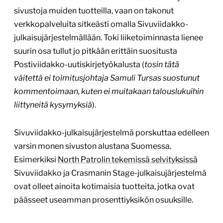
sivustoja muiden tuotteilla, vaan on takonut
verkkopalveluita sitkeästi omalla Sivuviidakko-
julkaisujärjestelmällään. Toki liiketoiminnasta lienee
suurin osa tullut jo pitkään erittäin suositusta
Postiviidakko-uutiskirjetyökalusta (
tosin tätä
väitettä ei toimitusjohtaja Samuli Tursas suostunut
kommentoimaan, kuten ei muitakaan talouslukuihin
liittyneitä kysymyksiä
).
Sivuviidakko-julkaisujärjestelmä porskuttaa edelleen
varsin monen sivuston alustana Suomessa.
Esimerkiksi
North Patrolin tekemissä selvityksissä
Sivuviidakko ja Crasmanin Stage-julkaisujärjestelmä
ovat olleet ainoita kotimaisia tuotteita, jotka ovat
päässeet useamman prosenttiyksikön osuuksille.