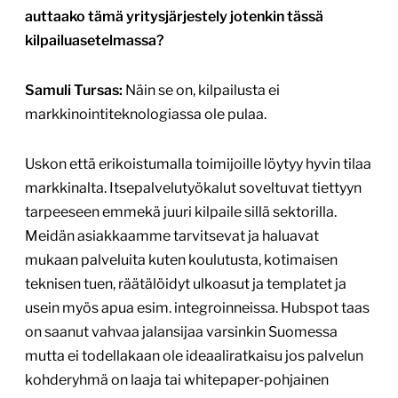
auttaako tämä yritysjärjestely jotenkin tässä
kilpailuasetelmassa?
Samuli Tursas:
Näin se on, kilpailusta ei
markkinointiteknologiassa ole pulaa.
Uskon että erikoistumalla toimijoille löytyy hyvin tilaa
markkinalta. Itsepalvelutyökalut soveltuvat tiettyyn
tarpeeseen emmekä juuri kilpaile sillä sektorilla.
Meidän asiakkaamme tarvitsevat ja haluavat
mukaan palveluita kuten koulutusta, kotimaisen
teknisen tuen, räätälöidyt ulkoasut ja templatet ja
usein myös apua esim. integroinneissa. Hubspot taas
on saanut vahvaa jalansijaa varsinkin Suomessa
mutta ei todellakaan ole ideaaliratkaisu jos palvelun
kohderyhmä on laaja tai whitepaper-pohjainen