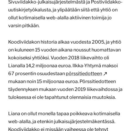
Sivuviidakko-julkaisujärjestelmästä ja Postiviidakko-
uutiskirjetyökalusta, ja ylipäätään siitä että yhtiö on
ollut kotimaisella web-alalla aktiivinen toimija jo
varsin pitkään.
Koodiviidakon historia alkaa vuodesta 2005, ja yhtiö
on kuluneen 15 vuoden aikana noussut huomattavan
kokoiseksi yhtiöksi. Vuoden 2018 liikevaihto oli
Lianalla 14,2 miljoonaa euroa. Ilkka-Yhtymä maksoi
67 prosentin osuudestaan
pörssitiedotteen
mukaan noin 15 miljoonaa euroa. Pörssitiedotteen
täydennyksen mukaan vuoden 2019 liikevaihdossa ja
tuloksessa ei ole tapahtunut olennaisia muutoksia.
Liana on ollut monella tapaa poikkeava kotimaisella
web-alalla, ja etenkin julkaisujärjestelmäkentässä.
Koodiviidakko ei missään vaiheessa ole tehnyt