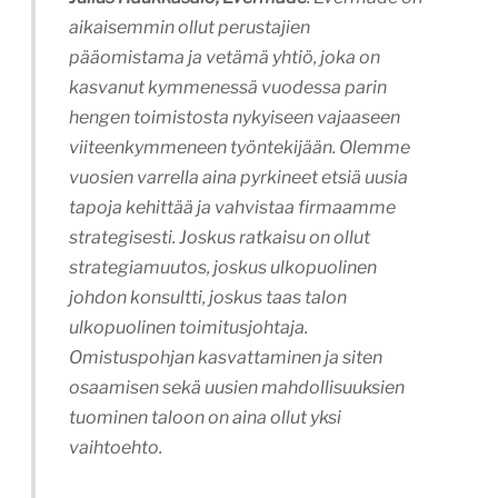
aikaisemmin ollut perustajien
pääomistama ja vetämä yhtiö, joka on
kasvanut kymmenessä vuodessa parin
hengen toimistosta nykyiseen vajaaseen
viiteenkymmeneen työntekijään. Olemme
vuosien varrella aina pyrkineet etsiä uusia
tapoja kehittää ja vahvistaa firmaamme
strategisesti. Joskus ratkaisu on ollut
strategiamuutos, joskus ulkopuolinen
johdon konsultti, joskus taas talon
ulkopuolinen toimitusjohtaja.
Omistuspohjan kasvattaminen ja siten
osaamisen sekä uusien mahdollisuuksien
tuominen taloon on aina ollut yksi
vaihtoehto.