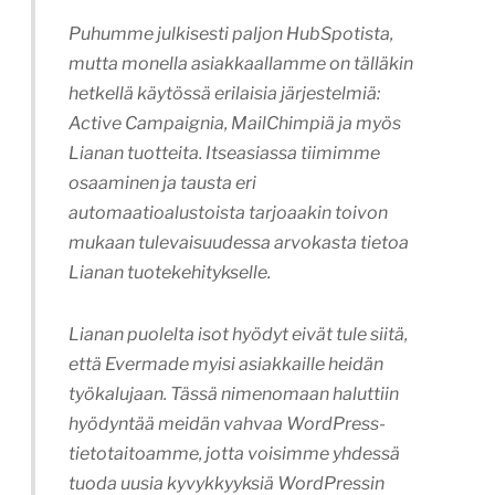
Puhumme julkisesti paljon HubSpotista,
mutta monella asiakkaallamme on tälläkin
hetkellä käytössä erilaisia järjestelmiä:
Active Campaignia, MailChimpiä ja myös
Lianan tuotteita. Itseasiassa tiimimme
osaaminen ja tausta eri
automaatioalustoista tarjoaakin toivon
mukaan tulevaisuudessa arvokasta tietoa
Lianan tuotekehitykselle.
Lianan puolelta isot hyödyt eivät tule siitä,
että Evermade myisi asiakkaille heidän
työkalujaan. Tässä nimenomaan haluttiin
hyödyntää meidän vahvaa WordPress-
tietotaitoamme, jotta voisimme yhdessä
tuoda uusia kyvykkyyksiä WordPressin