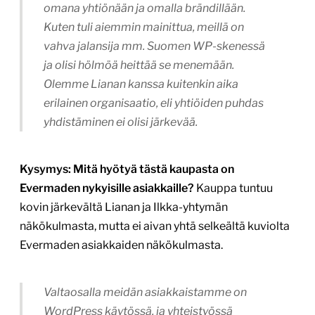
omana yhtiönään ja omalla brändillään.
Kuten tuli aiemmin mainittua, meillä on
vahva jalansija mm. Suomen WP-skenessä
ja olisi hölmöä heittää se menemään.
Olemme Lianan kanssa kuitenkin aika
erilainen organisaatio, eli yhtiöiden puhdas
yhdistäminen ei olisi järkevää.
Kysymys: Mitä hyötyä tästä kaupasta on
Evermaden nykyisille asiakkaille?
Kauppa tuntuu
kovin järkevältä Lianan ja Ilkka-yhtymän
näkökulmasta, mutta ei aivan yhtä selkeältä kuviolta
Evermaden asiakkaiden näkökulmasta.
Valtaosalla meidän asiakkaistamme on
WordPress käytössä, ja yhteistyössä