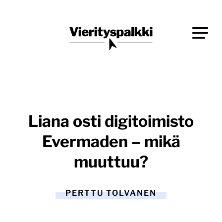
Siirry
Blogi verkkopalveluiden uudistajille ja kehittäjille
suoraan
Vierityspalkki.fi
sisältöön
Liana osti digitoimisto
Evermaden – mikä
muuttuu?
PERTTU TOLVANEN