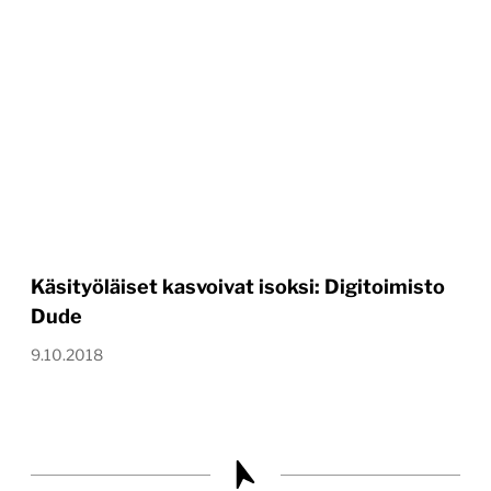
Käsityöläiset kasvoivat isoksi: Digitoimisto
Dude
9.10.2018