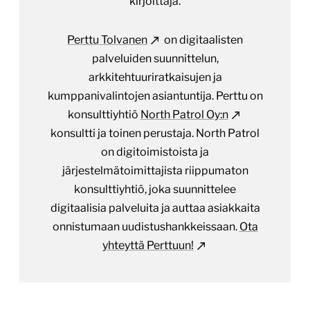
kirjoittaja.
Perttu Tolvanen
on digitaalisten
palveluiden suunnittelun,
arkkitehtuuriratkaisujen ja
kumppanivalintojen asiantuntija. Perttu on
konsulttiyhtiö
North Patrol Oy:n
konsultti ja toinen perustaja. North Patrol
on digitoimistoista ja
järjestelmätoimittajista riippumaton
konsulttiyhtiö, joka suunnittelee
digitaalisia palveluita ja auttaa asiakkaita
onnistumaan uudistushankkeissaan.
Ota
yhteyttä Perttuun!