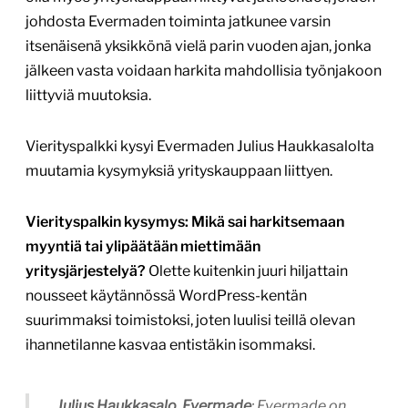
johdosta Evermaden toiminta jatkunee varsin
itsenäisenä yksikkönä vielä parin vuoden ajan, jonka
jälkeen vasta voidaan harkita mahdollisia työnjakoon
liittyviä muutoksia.
Vierityspalkki kysyi Evermaden Julius Haukkasalolta
muutamia kysymyksiä yrityskauppaan liittyen.
Vierityspalkin kysymys: Mikä sai harkitsemaan
myyntiä tai ylipäätään miettimään
yritysjärjestelyä?
Olette kuitenkin juuri hiljattain
nousseet käytännössä WordPress-kentän
suurimmaksi toimistoksi, joten luulisi teillä olevan
ihannetilanne kasvaa entistäkin isommaksi.
Julius Haukkasalo, Evermade
: Evermade on