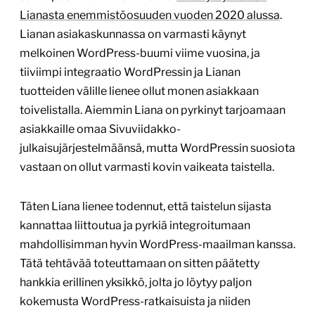
Lianasta enemmistöosuuden vuoden 2020 alussa
.
Lianan asiakaskunnassa on varmasti käynyt
melkoinen WordPress-buumi viime vuosina, ja
tiiviimpi integraatio WordPressin ja Lianan
tuotteiden välille lienee ollut monen asiakkaan
toivelistalla. Aiemmin Liana on pyrkinyt tarjoamaan
asiakkaille omaa Sivuviidakko-
julkaisujärjestelmäänsä, mutta WordPressin suosiota
vastaan on ollut varmasti kovin vaikeata taistella.
Täten Liana lienee todennut, että taistelun sijasta
kannattaa liittoutua ja pyrkiä integroitumaan
mahdollisimman hyvin WordPress-maailman kanssa.
Tätä tehtävää toteuttamaan on sitten päätetty
hankkia erillinen yksikkö, jolta jo löytyy paljon
kokemusta WordPress-ratkaisuista ja niiden