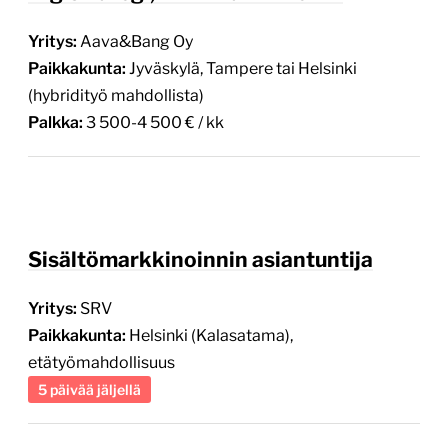
Paikkakunta:
Jyväskylä, Tampere tai Helsinki
(hybridityö mahdollista)
Palkka:
3 500-4 500 € / kk
Sisältömarkkinoinnin asiantuntija
Yritys:
SRV
Paikkakunta:
Helsinki (Kalasatama),
etätyömahdollisuus
5 päivää jäljellä