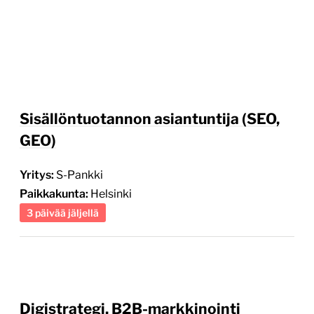
Sisällöntuotannon asiantuntija (SEO,
GEO)
Yritys:
S-Pankki
Paikkakunta:
Helsinki
3 päivää jäljellä
Digistrategi, B2B-markkinointi
Yritys:
Aava&Bang Oy