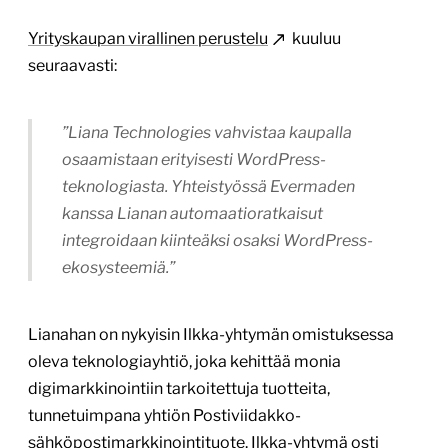
Yrityskaupan virallinen perustelu
kuuluu
seuraavasti:
”Liana Technologies vahvistaa kaupalla
osaamistaan erityisesti WordPress-
teknologiasta. Yhteistyössä Evermaden
kanssa Lianan automaatioratkaisut
integroidaan kiinteäksi osaksi WordPress-
ekosysteemiä.”
Lianahan on nykyisin Ilkka-yhtymän omistuksessa
oleva teknologiayhtiö, joka kehittää monia
digimarkkinointiin tarkoitettuja tuotteita,
tunnetuimpana yhtiön Postiviidakko-
sähköpostimarkkinointituote.
Ilkka-yhtymä osti