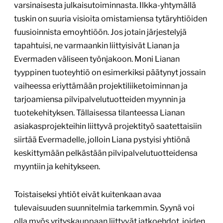
varsinaisesta julkaisutoiminnasta. Ilkka-yhtymällä
tuskin on suuria visioita omistamiensa tytäryhtiöiden
fuusioinnista emoyhtiöön. Jos jotain järjestelyjä
tapahtuisi, ne varmaankin liittyisivät Lianan ja
Evermaden väliseen työnjakoon. Moni Lianan
tyyppinen tuoteyhtiö on esimerkiksi päätynyt jossain
vaiheessa eriyttämään projektiliiketoiminnan ja
tarjoamiensa pilvipalvelutuotteiden myynnin ja
tuotekehityksen. Tällaisessa tilanteessa Lianan
asiakasprojekteihin liittyvä projektityö saatettaisiin
siirtää Evermadelle, jolloin Liana pystyisi yhtiönä
keskittymään pelkästään pilvipalvelutuotteidensa
myyntiin ja kehitykseen.
Toistaiseksi yhtiöt eivät kuitenkaan avaa
tulevaisuuden suunnitelmia tarkemmin. Syynä voi
olla myös yrityskauppaan liittyvät jatkoehdot, joiden