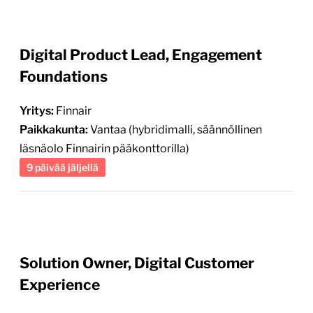
Digital Product Lead, Engagement
Foundations
Yritys:
Finnair
Paikkakunta:
Vantaa (hybridimalli, säännöllinen
läsnäolo Finnairin pääkonttorilla)
9 päivää jäljellä
Solution Owner, Digital Customer
Experience
Yritys:
Planmeca
Paikkakunta:
Helsinki (Herttoniemi), joustavat