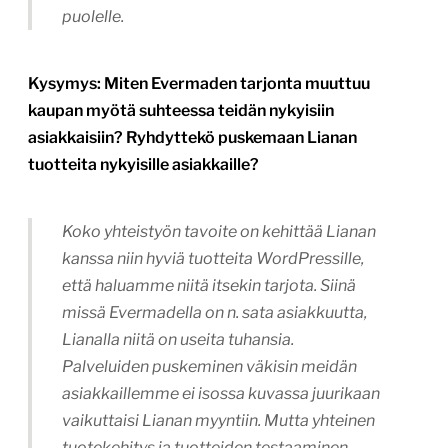
puolelle.
Kysymys: Miten Evermaden tarjonta muuttuu
kaupan myötä suhteessa teidän nykyisiin
asiakkaisiin? Ryhdyttekö puskemaan Lianan
tuotteita nykyisille asiakkaille?
Koko yhteistyön tavoite on kehittää Lianan
kanssa niin hyviä tuotteita WordPressille,
että haluamme niitä itsekin tarjota. Siinä
missä Evermadella on n. sata asiakkuutta,
Lianalla niitä on useita tuhansia.
Palveluiden puskeminen väkisin meidän
asiakkaillemme ei isossa kuvassa juurikaan
vaikuttaisi Lianan myyntiin. Mutta yhteinen
tuotekehitys ja tuotteiden testaaminen