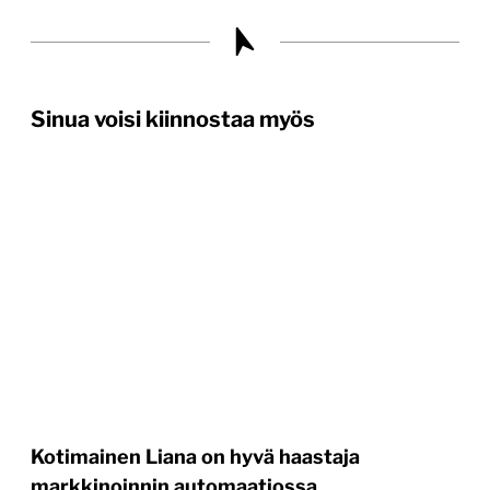
Sinua voisi kiinnostaa myös
Kotimainen Liana on hyvä haastaja
markkinoinnin automaatiossa