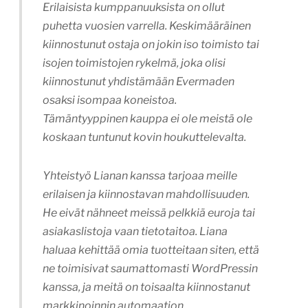
Erilaisista kumppanuuksista on ollut
puhetta vuosien varrella. Keskimääräinen
kiinnostunut ostaja on jokin iso toimisto tai
isojen toimistojen rykelmä, joka olisi
kiinnostunut yhdistämään Evermaden
osaksi isompaa koneistoa.
Tämäntyyppinen kauppa ei ole meistä ole
koskaan tuntunut kovin houkuttelevalta.
Yhteistyö Lianan kanssa tarjoaa meille
erilaisen ja kiinnostavan mahdollisuuden.
He eivät nähneet meissä pelkkiä euroja tai
asiakaslistoja vaan tietotaitoa. Liana
haluaa kehittää omia tuotteitaan siten, että
ne toimisivat saumattomasti WordPressin
kanssa, ja meitä on toisaalta kiinnostanut
markkinoinnin automaation