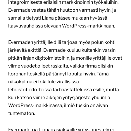
integroimisesta erilaisiin markkinoinnin työkaluihin.
Evermade vastaa tähän huutoon varmasti hyvin, ja
samalla tietysti Liana pääsee mukaan hyvässä
kasvuvauhdissa olevaan WordPress-markkinaan.
Evermaden yrittäjille diili tarjoaa myös polun kohti
järkevää exittiä. Evermade kuuluu kuitenkin varsin
pitkän linjan digitoimistoihin, ja monille yrittäjille ovat
viime vuodet olleet raskaita, vaikka firma olisikin
koronan keskellä pärjännyt lopulta hyvin. Tämä
näkökulma ei toki tule virallisissa
lehdistötiedotteissa tai haastatteluissa esille, mutta
kun katsoo viime aikojen yritysjärjestelybuumia
WordPress-markkinassa, ilmiö tuskin on aivan
tuntematon.
Evermaden ja Lianan asiakkaille yritysjärjestely ei