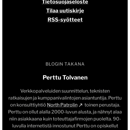
Tietosuojaseloste
Tilaa uutiskirje
RSS-syötteet
BLOGIN TAKANA
Perttu Tolvanen
Verkkopalveluiden suunnittelun, teknisten
ratkaisujen ja kumppanivalintojen asiantuntija. Perttu
on konsulttiyhtiö
North Patrolin
toinen perustaja.
Perttu on ollut alalla 2000-luvun alusta, ja nähnyt alaa
niin asiakkaana kuin toteuttajafirmojen puolelta. 90-
luvulla internetistä innostunut Perttu on opiskellut