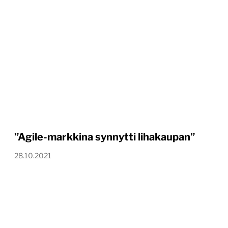
”Agile-markkina synnytti lihakaupan”
28.10.2021