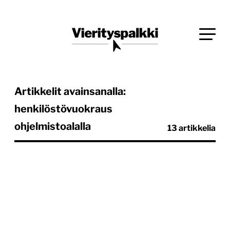
Siirry
Blogi verkkopalveluiden uudistajille ja kehittäjille
suoraan
Vierityspalkki.fi
sisältöön
Artikkelit avainsanalla:
henkilöstövuokraus
ohjelmistoalalla
13 artikkelia