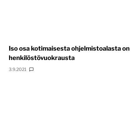
Iso osa kotimaisesta ohjelmistoalasta on
henkilöstövuokrausta
3.9.2021