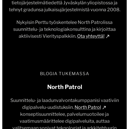
tietojärjestelmätiedettä Jyväskylän yliopistossa ja
tehnyt gradunsa julkaisujärjestelmistä vuonna 2008.
Nykyisin Perttu työskentelee North Patrolissa
suunnittelu- ja teknologiakonsulttina ja kirjoittaa
aktiivisesti Vierityspalkkiin.
Ota yhteyttä!
BLOGIA TUKEMASSA
North Patrol
Suunnittelu- ja laadunvalvontakumppanisi vaativiin
digipalvelu-uudistuksiin.
North Patrol
konseptisuunnittelee, palvelumuotoilee ja
vaatimusmäärittelee digipalveluita, auttaa
valitsemaan sopivat teknologiat ja arkkitehtuurin