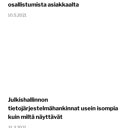
osallistumista asiakkaalta
10.5.2021
Julkishallinnon
tietojärjestelmähankinnat usein isompia
kuin miltä näyttävät
31.3.2021