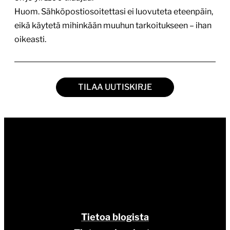
Huom. Sähköpostiosoitettasi ei luovuteta eteenpäin,
eikä käytetä mihinkään muuhun tarkoitukseen – ihan
oikeasti.
TILAA UUTISKIRJE
Tietoa blogista