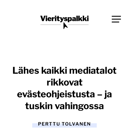
Siirry
Blogi verkkopalveluiden uudistajille ja kehittäjille
suoraan
Vierityspalkki.fi
sisältöön
Lähes kaikki mediatalot
rikkovat
evästeohjeistusta – ja
tuskin vahingossa
PERTTU TOLVANEN