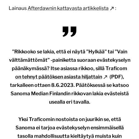
Lainaus
Afterdawnin kattavasta artikkelista
:
”Rikkooko se lakia, että ei näytä ”Hylkää” tai ”Vain
välttämättömät” -painiketta suoraan evästekyselyn
päänäkymässä? Itse asiassa rikkoo, sillä Traficom
on tehnyt päätöksen asiasta hiljattain
(PDF)
,
tarkalleen ottaen 8.6.2023. Päätöksessä se katsoo
Sanoma Median Finlandin
rikkovan lakia evästeistä
usealla eri tavalla.
Yksi Traficomin nostoista on juurikin se, että
Sanoma ei tarjoa evästekyselyn ensimmäisellä
tasolla mahdollisuutta kieltäytyä muista kuin