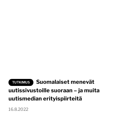
Suomalaiset menevät
TUTKIMUS
uutissivustoille suoraan – ja muita
uutismedian erityispiirteitä
16.8.2022