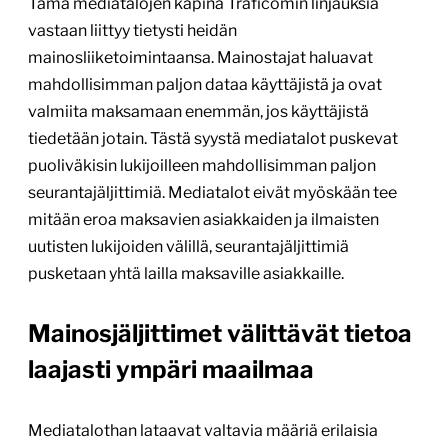
Tämä mediatalojen kapina Traficomin linjauksia
vastaan liittyy tietysti heidän
mainosliiketoimintaansa. Mainostajat haluavat
mahdollisimman paljon dataa käyttäjistä ja ovat
valmiita maksamaan enemmän, jos käyttäjistä
tiedetään jotain. Tästä syystä mediatalot puskevat
puoliväkisin lukijoilleen mahdollisimman paljon
seurantajäljittimiä. Mediatalot eivät myöskään tee
mitään eroa maksavien asiakkaiden ja ilmaisten
uutisten lukijoiden välillä, seurantajäljittimiä
pusketaan yhtä lailla maksaville asiakkaille.
Mainosjäljittimet välittävät tietoa
laajasti ympäri maailmaa
Mediatalothan lataavat valtavia määriä erilaisia