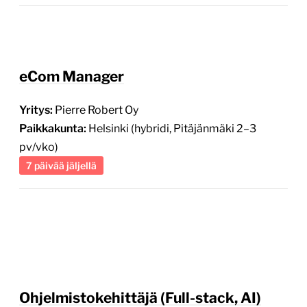
eCom Manager
Yritys:
Pierre Robert Oy
Paikkakunta:
Helsinki (hybridi, Pitäjänmäki 2–3
pv/vko)
7 päivää jäljellä
Ohjelmistokehittäjä (Full-stack, AI)
Yritys:
Finnish Design Shop
Paikkakunta:
Helsinki
2 päivää jäljellä