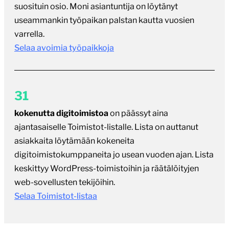
31
kokenutta digitoimistoa
on päässyt aina
ajantasaiselle Toimistot-listalle. Lista on auttanut
asiakkaita löytämään kokeneita
digitoimistokumppaneita jo usean vuoden ajan. Lista
keskittyy WordPress-toimistoihin ja räätälöityjen
web-sovellusten tekijöihin.
Selaa Toimistot-listaa
Tilaa kuukausikirje
Kerran kuukaudessa ilmestyvä uutiskirje koostaa