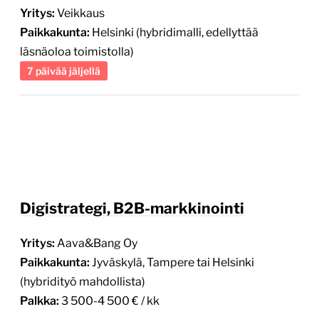
Yritys:
Veikkaus
Paikkakunta:
Helsinki (hybridimalli, edellyttää
läsnäoloa toimistolla)
7 päivää jäljellä
Digistrategi, B2B-markkinointi
Yritys:
Aava&Bang Oy
Paikkakunta:
Jyväskylä, Tampere tai Helsinki
(hybridityö mahdollista)
Palkka:
3 500-4 500 € / kk