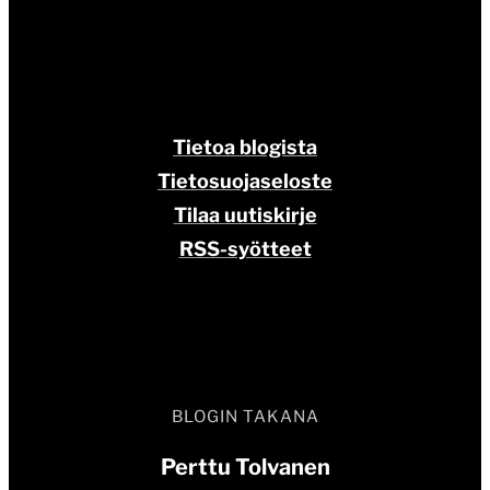
Tietoa blogista
Tietosuojaseloste
Tilaa uutiskirje
RSS-syötteet
BLOGIN TAKANA
Perttu Tolvanen
Verkkopalveluiden suunnittelun, teknisten
ratkaisujen ja kumppanivalintojen asiantuntija. Perttu
on konsulttiyhtiö
North Patrolin
toinen perustaja.
Perttu on ollut alalla 2000-luvun alusta, ja nähnyt alaa