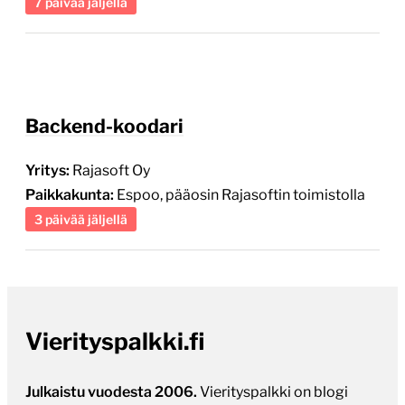
Backend-koodari
Yritys:
Rajasoft Oy
Paikkakunta:
Espoo, pääosin Rajasoftin toimistolla
3 päivää jäljellä
Vierityspalkki.fi
Julkaistu vuodesta 2006.
Vierityspalkki on blogi
verkkopalveluiden kehityksestä, internetin
teknologioista ja alan toimistoista. Seuraa, niin tiedät
miten ja kenen toimesta syntyvät parhaat
verkkopalvelut, verkkokaupat ja räätälöidyt web-