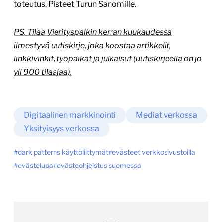
toteutus. Pisteet Turun Sanomille.
PS. Tilaa Vierityspalkin kerran kuukaudessa
ilmestyvä uutiskirje, joka koostaa artikkelit,
linkkivinkit, työpaikat ja julkaisut (uutiskirjeellä on jo
yli 900 tilaajaa).
Digitaalinen markkinointi
Mediat verkossa
Yksityisyys verkossa
dark patterns käyttöliittymät
evästeet verkkosivustoilla
evästelupa
evästeohjeistus suomessa