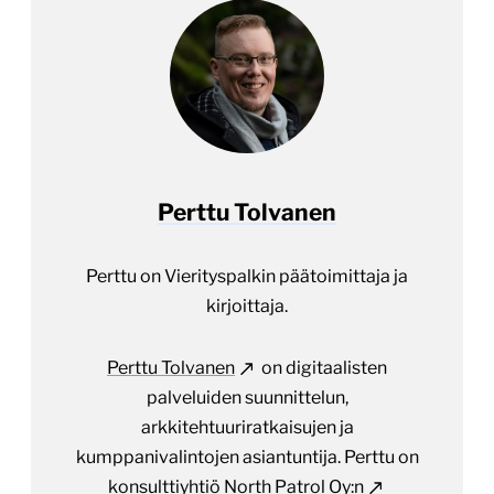
Perttu Tolvanen
Perttu on Vierityspalkin päätoimittaja ja
kirjoittaja.
Perttu Tolvanen
on digitaalisten
palveluiden suunnittelun,
arkkitehtuuriratkaisujen ja
kumppanivalintojen asiantuntija. Perttu on
konsulttiyhtiö
North Patrol Oy:n