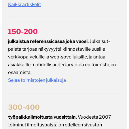
julkaistua referenssicasea joka vuosi.
Julkaisut-
palsta tarjoaa näkyvyyttä kiinnostaville uusille
verkkopalveluille ja web-sovelluksille, ja antaa
asiakkaille mahdollisuuden arvioida eri toimistojen
osaamista.
Selaa toimistojen julkaisuja
300-400
työpaikkailmoitusta vuosittain.
Vuodesta 2007
toiminut ilmoituspalsta on edelleen sivuston
suosituin osio. Moni asiantuntija on löytänyt
useammankin työpaikan palstan kautta vuosien
varrella.
Selaa avoimia työpaikkoja