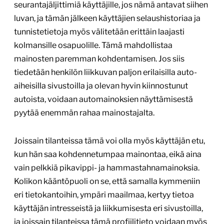
seurantajäljittimiä käyttäjille, jos nämä antavat siihen
luvan, ja tämän jälkeen käyttäjien selaushistoriaa ja
tunnistetietoja myös välitetään erittäin laajasti
kolmansille osapuolille. Tämä mahdollistaa
mainosten paremman kohdentamisen. Jos siis
tiedetään henkilön liikkuvan paljon erilaisilla auto-
aiheisilla sivustoilla ja olevan hyvin kiinnostunut
autoista, voidaan automainoksien näyttämisestä
pyytää enemmän rahaa mainostajalta.
Joissain tilanteissa tämä voi olla myös käyttäjän etu,
kun hän saa kohdennetumpaa mainontaa, eikä aina
vain pelkkiä pikavippi- ja hammastahnamainoksia.
Kolikon kääntöpuoli on se, että samalla kymmeniin
eri tietokantoihin, ympäri maailmaa, kertyy tietoa
käyttäjän intresseistä ja liikkumisesta eri sivustoilla,
ja joissain tilanteissa tämä profiilitieto voidaan myös