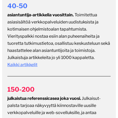
40-50
asiantuntija-artikkelia vuosittain.
Toimitettua
asiasisältöä verkkopalveluiden uudistuksista ja
kotimaisen ohjelmistoalan tapahtumista.
Vierityspalkki nostaa esiin alan puheenaiheita ja
tuoretta tutkimustietoa, osallistuu keskusteluun sekä
haastattelee alan asiantuntijoita ja toimistoja.
Julkaistuja artikkeleita jo yli 1000 kappaletta.
Kaikki artikkelit
150-200
julkaistua referenssicasea joka vuosi.
Julkaisut-
palsta tarjoaa näkyvyyttä kiinnostaville uusille
verkkopalveluille ja web-sovelluksille, ja antaa