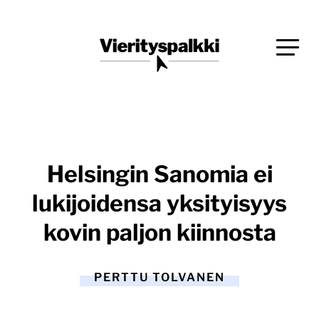
Siirry
Blogi verkkopalveluiden uudistajille ja kehittäjille
suoraan
Vierityspalkki.fi
sisältöön
Helsingin Sanomia ei
lukijoidensa yksityisyys
kovin paljon kiinnosta
PERTTU TOLVANEN