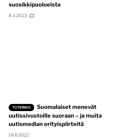
suosikkipuolueista
8.3.2023
Suomalaiset menevät
TUTKIMUS
uutissivustoille suoraan – ja muita
uutismedian erityispiirteitä
16.8.2022