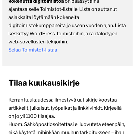
kokenutta digitoimistoa
on päässyt aina
ajantasaiselle Toimistot-listalle. Lista on auttanut
asiakkaita löytämään kokeneita
digitoimistokumppaneita jo usean vuoden ajan. Lista
keskittyy WordPress-toimistoihin ja räätälöityjen
web-sovellusten tekijöihin.
Selaa Toimistot-listaa
Tilaa kuukausikirje
Kerran kuukaudessa ilmestyvä uutiskirje koostaa
artikkelit, julkaisut, työpaikat ja linkkivinkit. Kirjeellä
on jo yli 1100 tilaajaa.
Huom. Sähköpostiosoitettasi ei luovuteta eteenpäin,
eikä käytetä mihinkään muuhun tarkoitukseen – ihan