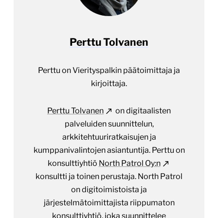
Perttu Tolvanen
Perttu on Vierityspalkin päätoimittaja ja
kirjoittaja.
Perttu Tolvanen
on digitaalisten
palveluiden suunnittelun,
arkkitehtuuriratkaisujen ja
kumppanivalintojen asiantuntija. Perttu on
konsulttiyhtiö
North Patrol Oy:n
konsultti ja toinen perustaja. North Patrol
on digitoimistoista ja
järjestelmätoimittajista riippumaton
konsulttiyhtiö, joka suunnittelee