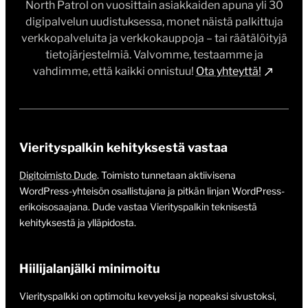
North Patrol on vuosittain asiakkaiden apuna yli 30
digipalvelun uudistuksessa, monet näistä palkittuja
verkkopalveluita ja verkkokauppoja – tai räätälöityjä
tietojärjestelmiä. Valvomme, testaamme ja
vahdimme, että kaikki onnistuu!
Ota yhteyttä!
Vierityspalkin kehityksestä vastaa
Digitoimisto Dude
. Toimisto tunnetaan aktiivisena
WordPress-yhteisön osallistujana ja pitkän linjan WordPress-
erikoisosaajana. Dude vastaa Vierityspalkin teknisestä
kehityksestä ja ylläpidosta.
Hiilijalanjälki minimoitu
Vierityspalkki on optimoitu kevyeksi ja nopeaksi sivustoksi,