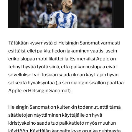
Tätäkään kysymystä ei Helsingin Sanomat varmasti
esittäisi, ellei paikkatiedon jakaminen vaatisi usein
erikoislupaa mobiililaitteilla. Esimerkiksi Apple on
tehnyt hyvää työtä siinä, että paikannuslupaa eivät
sovellukset voi tosiaan saada ilman käyttäjän hyvin
selkeätä hyväksyntää (ja sen dialogin sisällön päättää
Apple, ei Helsingin Sanomat).
Helsingin Sanomat on kuitenkin todennut, että tämä
säätietojen näyttäminen käyttäjälle on hyvä
kiristyskeino saada tuo paikkatieto myös muuhun
käyttöön. Käyttäjän kannalta kyse on aika puhtaasta