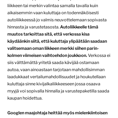
liikkeen tai merkin valintaa samalla tavalla kuin
aikaisemmin vaan kuluttaja on todennäköisesti
autoliikkeessä jo valmis neuvottelemaan sopivasta
hinnasta ja varustetasosta.
Autoliikkeelle tämä
muutos tarkoittaa sitä, että verkossa kisa
käydäänkin siitä, että kuluttaja ylipäätään saadaan
valitsemaan oman liikkeen merkki siihen parin-
kolmen viimeisen vaihtoehdon joukkoon.
Verkossa ei
siis välttämättä yritetä saada kävijää ostamaan
autoa, vaan ainoastaan tarjotaan mahdollisimman
laadukkaat vertailumahdollisuudet ja houkutellaan
kuluttaja sinne kivijalkaliikkeeseen jossa osaava
myyjä voi sopivalla hinnalla ja varustepaketilla saada
kaupan hoidettua.
Googlen maajohtaja heittää myös mielenkiintoisen