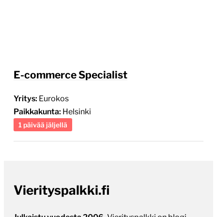
E-commerce Specialist
Yritys:
Eurokos
Paikkakunta:
Helsinki
1 päivää jäljellä
Vierityspalkki.fi
Julkaistu vuodesta 2006.
Vierityspalkki on blogi
verkkopalveluiden kehityksestä, internetin
teknologioista ja alan toimistoista. Seuraa, niin tiedät
miten ja kenen toimesta syntyvät parhaat
verkkopalvelut, verkkokaupat ja räätälöidyt web-