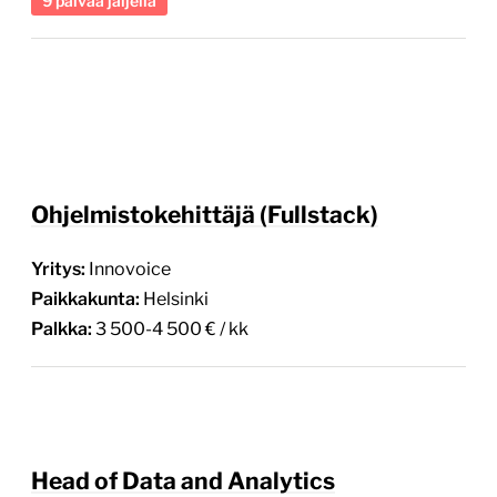
9 päivää jäljellä
Ohjelmistokehittäjä (Fullstack)
Yritys:
Innovoice
Paikkakunta:
Helsinki
Palkka:
3 500-4 500 € / kk
Head of Data and Analytics
Yritys:
Verkkokauppa.com