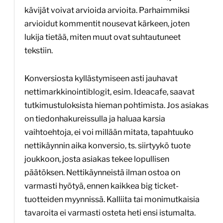
kävijät voivat arvioida arvioita. Parhaimmiksi
arvioidut kommentit nousevat kärkeen, joten
lukija tietää, miten muut ovat suhtautuneet
tekstiin.
Konversiosta kyllästymiseen asti jauhavat
nettimarkkinointiblogit, esim. Ideacafe, saavat
tutkimustuloksista hieman pohtimista. Jos asiakas
on tiedonhakureissulla ja haluaa karsia
vaihtoehtoja, ei voi millään mitata, tapahtuuko
nettikäynnin aika konversio, ts. siirtyykö tuote
joukkoon, josta asiakas tekee lopullisen
päätöksen. Nettikäynneistä ilman ostoa on
varmasti hyötyä, ennen kaikkea big ticket-
tuotteiden myynnissä. Kalliita tai monimutkaisia
tavaroita ei varmasti osteta heti ensi istumalta.