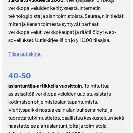
sovellukset. Uutiskirjeellä on jo yli 1100 tilaajaa.
Tilaa uutiskirje.
40-50
asiantuntija-artikkelia vuosittain.
Toimitettua
asiasisältöä verkkopalveluiden uudistuksista ja
kotimaisen ohjelmistoalan tapahtumista.
Vierityspalkki nostaa esiin alan puheenaiheita ja
tuoretta tutkimustietoa, osallistuu keskusteluun sekä
haastattelee alan asiantuntijoita ja toimistoja.
Julkaistuja artikkeleita jo yli 1000 kappaletta.
Kaikki artikkelit