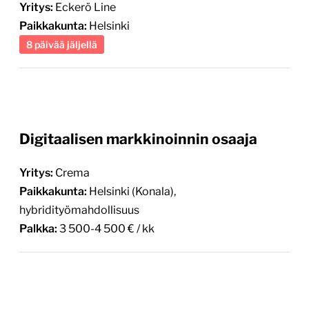
Yritys:
Eckerö Line
Paikkakunta:
Helsinki
8 päivää jäljellä
Digitaalisen markkinoinnin osaaja
Yritys:
Crema
Paikkakunta:
Helsinki (Konala),
hybridityömahdollisuus
Palkka:
3 500-4 500 € / kk