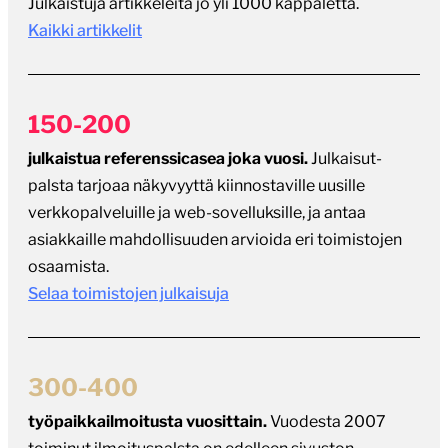
150-200
julkaistua referenssicasea joka vuosi.
Julkaisut-
palsta tarjoaa näkyvyyttä kiinnostaville uusille
verkkopalveluille ja web-sovelluksille, ja antaa
asiakkaille mahdollisuuden arvioida eri toimistojen
osaamista.
Selaa toimistojen julkaisuja
300-400
työpaikkailmoitusta vuosittain.
Vuodesta 2007
toiminut ilmoituspalsta on edelleen sivuston
suosituin osio. Moni asiantuntija on löytänyt
useammankin työpaikan palstan kautta vuosien
varrella.
Selaa avoimia työpaikkoja