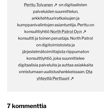
Perttu Tolvanen
on digitaalisten
palveluiden suunnittelun,
arkkitehtuuriratkaisujen ja
kumppanivalintojen asiantuntija. Perttu on
konsulttiyhtiö
North Patrol Oy:n
konsultti ja toinen perustaja. North Patrol
on digitoimistoista ja
järjestelmätoimittajista riippumaton
konsulttiyhtiö, joka suunnittelee
digitaalisia palveluita ja auttaa asiakkaita
onnistumaan uudistushankkeissaan.
Ota
yhteyttä Perttuun!
on
7 kommenttia