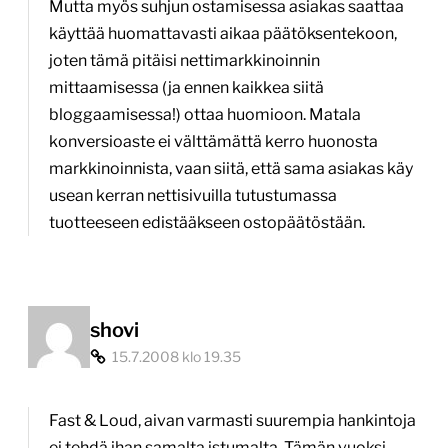
Mutta myös suhjun ostamisessa asiakas saattaa
käyttää huomattavasti aikaa päätöksentekoon,
joten tämä pitäisi nettimarkkinoinnin
mittaamisessa (ja ennen kaikkea siitä
bloggaamisessa!) ottaa huomioon. Matala
konversioaste ei välttämättä kerro huonosta
markkinoinnista, vaan siitä, että sama asiakas käy
usean kerran nettisivuilla tutustumassa
tuotteeseen edistääkseen ostopäätöstään.
shovi
15.7.2008 klo 19.35
Fast & Loud, aivan varmasti suurempia hankintoja
ei tehdä ihan samalta istumalta. Tämän vuoksi