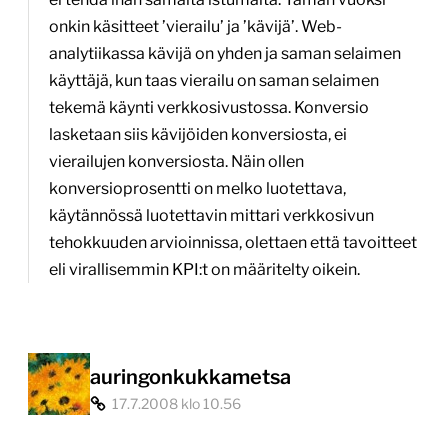
onkin käsitteet ’vierailu’ ja ’kävijä’. Web-
analytiikassa kävijä on yhden ja saman selaimen
käyttäjä, kun taas vierailu on saman selaimen
tekemä käynti verkkosivustossa. Konversio
lasketaan siis kävijöiden konversiosta, ei
vierailujen konversiosta. Näin ollen
konversioprosentti on melko luotettava,
käytännössä luotettavin mittari verkkosivun
tehokkuuden arvioinnissa, olettaen että tavoitteet
eli virallisemmin KPI:t on määritelty oikein.
auringonkukkametsa
17.7.2008 klo 10.56