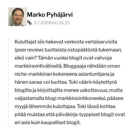
“Google
on
Marko Pyhäjärvi
3.7.2008 klo 16.25
uusi
shoppausassistentti”
Kuluttajat siis hakevat verkosta vertaisarvioita
(peer review) tuotteista ostopäätöstä tukemaan,
eikö vain? Tämän vuoksi blogit ovat vahvoja
markkinointivälineitä. Bloggaaja nähdään oman
niche-markkinan kokeneena asiantuntijana ja
hänen sanaa voi luottaa. Toki väärin käytettynä
blogilta ja kirjoittajilta menee uskottavuus, mutta
valjastamalla blogi markkinointikoneeksi, pääsee
myyjä lähemmäs kuluttajaa. Toki tässä kohtaa
pitää muistaa että päiväkirja-tyyppiset blogit ovat
eri asia kuin kaupalliset blogit.