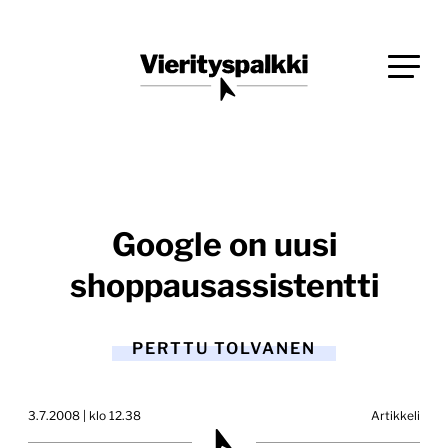
Siirry
Blogi verkkopalveluiden uudistajille ja kehittäjille
suoraan
Vierityspalkki.fi
sisältöön
Google on uusi
shoppausassistentti
PERTTU TOLVANEN
3.7.2008 | klo 12.38
Artikkeli