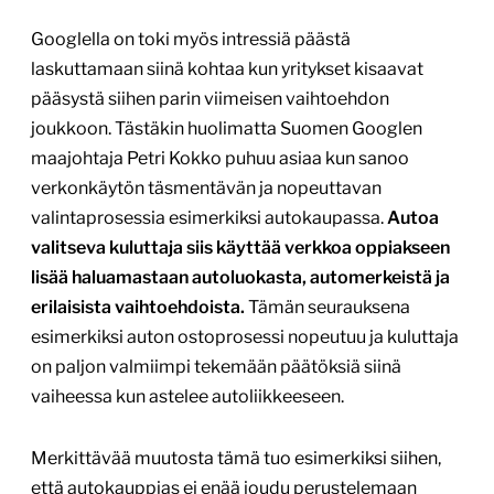
Googlella on toki myös intressiä päästä
laskuttamaan siinä kohtaa kun yritykset kisaavat
pääsystä siihen parin viimeisen vaihtoehdon
joukkoon. Tästäkin huolimatta Suomen Googlen
maajohtaja Petri Kokko puhuu asiaa kun sanoo
verkonkäytön täsmentävän ja nopeuttavan
valintaprosessia esimerkiksi autokaupassa.
Autoa
valitseva kuluttaja siis käyttää verkkoa oppiakseen
lisää haluamastaan autoluokasta, automerkeistä ja
erilaisista vaihtoehdoista.
Tämän seurauksena
esimerkiksi auton ostoprosessi nopeutuu ja kuluttaja
on paljon valmiimpi tekemään päätöksiä siinä
vaiheessa kun astelee autoliikkeeseen.
Merkittävää muutosta tämä tuo esimerkiksi siihen,
että autokauppias ei enää joudu perustelemaan