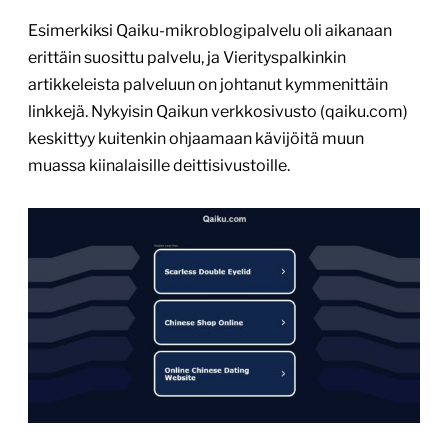
Esimerkiksi Qaiku-mikroblogipalvelu oli aikanaan
erittäin suosittu palvelu, ja Vierityspalkinkin
artikkeleista palveluun on johtanut kymmenittäin
linkkejä. Nykyisin Qaikun verkkosivusto (qaiku.com)
keskittyy kuitenkin ohjaamaan kävijöitä muun
muassa kiinalaisille deittisivustoille.