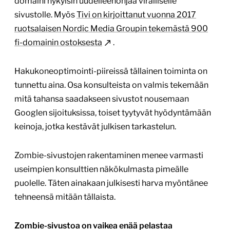
domaini nykyisin uudelleenohjaa viralliselle
sivustolle. Myös
Tivi on kirjoittanut vuonna 2017
ruotsalaisen Nordic Media Groupin tekemästä 900
fi-domainin ostoksesta
.
Hakukoneoptimointi-piireissä tällainen toiminta on
tunnettu aina. Osa konsulteista on valmis tekemään
mitä tahansa saadakseen sivustot nousemaan
Googlen sijoituksissa, toiset tyytyvät hyödyntämään
keinoja, jotka kestävät julkisen tarkastelun.
Zombie-sivustojen rakentaminen menee varmasti
useimpien konsulttien näkökulmasta pimeälle
puolelle. Täten ainakaan julkisesti harva myöntänee
tehneensä mitään tällaista.
Zombie-sivustoa on vaikea enää pelastaa