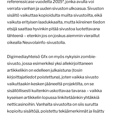
referenssicase vuodelta 2015*
, jonka avulla voi
verrata vanhan ja uuden sivuston ulkoasua. Sivuston
sisältö vaikuttaa kopioidulta muilta sivustoilta, eikä
vaikuta erityisen laadukkaalta, mutta kiireinen tiedon
etsijä saattaa hyvinkin pitää sivustoa luotettavana
lähteenä – etenkin jos on joskus aiemmin vieraillut
oikealla Neuvolainfo-sivustolla.
Digimediayhteisö Gfx on myös nykyisin zombie-
sivusto, jossa esimerkiksi yksi allekirjoittaneen
artikkelikin on edelleen julkaistuna (
tosin
kirjoittajatiedot poistettuna
), joten vaikka sivusto
vaikuttaakin kesken jääneeltä projektilta, on se
sisällöllisesti kuitenkin uskottavaa tavaraa – vaikka
kyseisen artikkelin lopussa linkitetäänkin yhtäkkiä
netticasinoihin. Vanhalta sivustolta on siis surutta
kopioitu sisältöjä, poistettu tekijämerkinnät ja lisätty