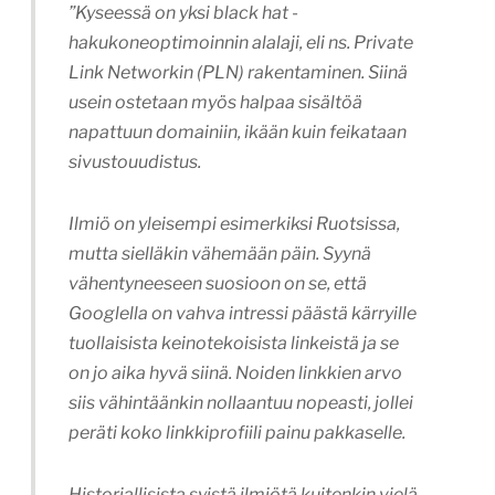
”Kyseessä on yksi black hat -
hakukoneoptimoinnin alalaji, eli ns. Private
Link Networkin (PLN) rakentaminen. Siinä
usein ostetaan myös halpaa sisältöä
napattuun domainiin, ikään kuin feikataan
sivustouudistus.
Ilmiö on yleisempi esimerkiksi Ruotsissa,
mutta sielläkin vähemään päin. Syynä
vähentyneeseen suosioon on se, että
Googlella on vahva intressi päästä kärryille
tuollaisista keinotekoisista linkeistä ja se
on jo aika hyvä siinä. Noiden linkkien arvo
siis vähintäänkin nollaantuu nopeasti, jollei
peräti koko linkkiprofiili painu pakkaselle.
Historiallisista syistä ilmiötä kuitenkin vielä