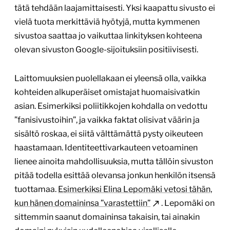
tätä tehdään laajamittaisesti. Yksi kaapattu sivusto ei
vielä tuota merkittäviä hyötyjä, mutta kymmenen
sivustoa saattaa jo vaikuttaa linkityksen kohteena
olevan sivuston Google-sijoituksiin positiivisesti.
Laittomuuksien puolellakaan ei yleensä olla, vaikka
kohteiden alkuperäiset omistajat huomaisivatkin
asian. Esimerkiksi poliitikkojen kohdalla on vedottu
”fanisivustoihin”, ja vaikka faktat olisivat väärin ja
sisältö roskaa, ei siitä välttämättä pysty oikeuteen
haastamaan. Identiteettivarkauteen vetoaminen
lienee ainoita mahdollisuuksia, mutta tällöin sivuston
pitää todella esittää olevansa jonkun henkilön itsensä
tuottamaa.
Esimerkiksi Elina Lepomäki vetosi tähän,
kun hänen domaininsa ”varastettiin”
. Lepomäki on
sittemmin saanut domaininsa takaisin, tai ainakin