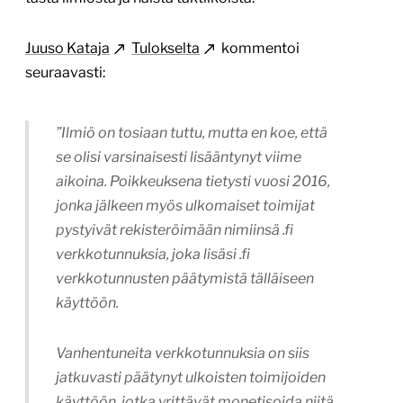
Juuso Kataja
Tulokselta
kommentoi
seuraavasti:
”Ilmiö on tosiaan tuttu, mutta en koe, että
se olisi varsinaisesti lisääntynyt viime
aikoina. Poikkeuksena tietysti vuosi 2016,
jonka jälkeen myös ulkomaiset toimijat
pystyivät rekisteröimään nimiinsä .fi
verkkotunnuksia, joka lisäsi .fi
verkkotunnusten päätymistä tälläiseen
käyttöön.
Vanhentuneita verkkotunnuksia on siis
jatkuvasti päätynyt ulkoisten toimijoiden
käyttöön, jotka yrittävät monetisoida niitä