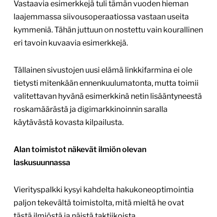
Vastaavia esimerkkejä tuli tämän vuoden hieman
laajemmassa siivousoperaatiossa vastaan useita
kymmeniä. Tähän juttuun on nostettu vain kourallinen
eri tavoin kuvaavia esimerkkejä.
Tällainen sivustojen uusi elämä linkkifarmina ei ole
tietysti mitenkään ennenkuulumatonta, mutta toimii
valitettavan hyvänä esimerkkinä netin lisääntyneestä
roskamäärästä ja digimarkkinoinnin saralla
käytävästä kovasta kilpailusta.
Alan toimistot näkevät ilmiön olevan
laskusuunnassa
Vierityspalkki kysyi kahdelta hakukoneoptimointia
paljon tekevältä toimistolta, mitä mieltä he ovat
tästä ilmiöstä ja näistä taktiikoista.