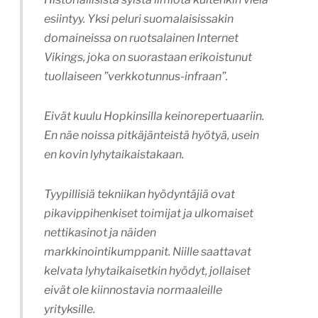
esiintyy. Yksi peluri suomalaisissakin
domaineissa on ruotsalainen Internet
Vikings, joka on suorastaan erikoistunut
tuollaiseen ”verkkotunnus-infraan”.
Eivät kuulu Hopkinsilla keinorepertuaariin.
En näe noissa pitkäjänteistä hyötyä, usein
en kovin lyhytaikaistakaan.
Tyypillisiä tekniikan hyödyntäjiä ovat
pikavippihenkiset toimijat ja ulkomaiset
nettikasinot ja näiden
markkinointikumppanit. Niille saattavat
kelvata lyhytaikaisetkin hyödyt, jollaiset
eivät ole kiinnostavia normaaleille
yrityksille.