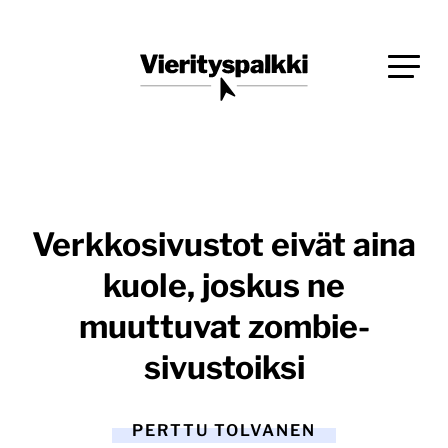
Siirry
Blogi verkkopalveluiden uudistajille ja kehittäjille
suoraan
Vierityspalkki.fi
sisältöön
Verkkosivustot eivät aina
kuole, joskus ne
muuttuvat zombie-
sivustoiksi
PERTTU TOLVANEN