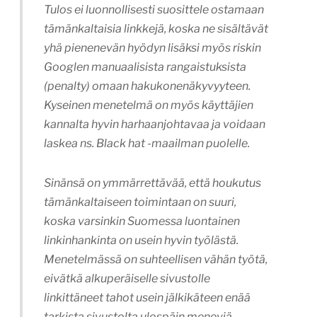
Tulos ei luonnollisesti suosittele ostamaan
tämänkaltaisia linkkejä, koska ne sisältävät
yhä pienenevän hyödyn lisäksi myös riskin
Googlen manuaalisista rangaistuksista
(penalty) omaan hakukonenäkyvyyteen.
Kyseinen menetelmä on myös käyttäjien
kannalta hyvin harhaanjohtavaa ja voidaan
laskea ns. Black hat -maailman puolelle.
Sinänsä on ymmärrettävää, että houkutus
tämänkaltaiseen toimintaan on suuri,
koska varsinkin Suomessa luontainen
linkinhankinta on usein hyvin työlästä.
Menetelmässä on suhteellisen vähän työtä,
eivätkä alkuperäiselle sivustolle
linkittäneet tahot usein jälkikäteen enää
tarkista sivustolta ulospäin meneviä