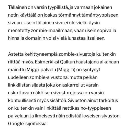
Tällainen on varsin tyypillistä, ja varmaan jokainen
netin käyttäjä on joskus törmännyt tämäntyyppiseen
sivuun. Usein tällainen sivu ei ole vielä täysin
menetetty zombie-maailmaan, vaan usein sopivalla
hinnalla domainin voisi vielä lunastaa itselleen.
Astetta kehittyneempiä zombie-sivustoja kuitenkin
riittää myös. Esimerkiksi Qaikun haastajana aikanaan
mainittu Miggi-palvelu (Miggi.fi) on syntynyt
uudelleen zombie-sivustona, mutta pelkän
linkkilistan sijasta joku on askarrellut varsin
uskottavan näköisen sivuston, jossa on varsin
kohtuullisesti myös sisältöä. Sivuston ainut tarkoitus
on kuitenkin vain linkittää nettikasino-tyyppiseen
palveluun, ja ilmeisesti näin edistää kyseisen sivuston
Google-sijoituksia.