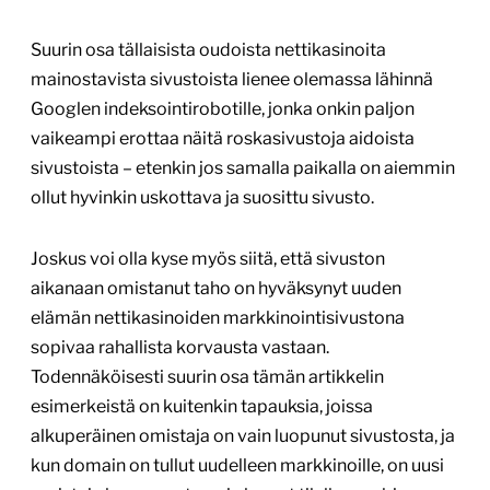
Suurin osa tällaisista oudoista nettikasinoita
mainostavista sivustoista lienee olemassa lähinnä
Googlen indeksointirobotille, jonka onkin paljon
vaikeampi erottaa näitä roskasivustoja aidoista
sivustoista – etenkin jos samalla paikalla on aiemmin
ollut hyvinkin uskottava ja suosittu sivusto.
Joskus voi olla kyse myös siitä, että sivuston
aikanaan omistanut taho on hyväksynyt uuden
elämän nettikasinoiden markkinointisivustona
sopivaa rahallista korvausta vastaan.
Todennäköisesti suurin osa tämän artikkelin
esimerkeistä on kuitenkin tapauksia, joissa
alkuperäinen omistaja on vain luopunut sivustosta, ja
kun domain on tullut uudelleen markkinoille, on uusi