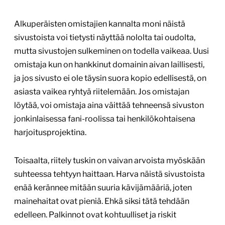
Alkuperäisten omistajien kannalta moni näistä
sivustoista voi tietysti näyttää nololta tai oudolta,
mutta sivustojen sulkeminen on todella vaikeaa. Uusi
omistaja kun on hankkinut domainin aivan laillisesti,
ja jos sivusto ei ole täysin suora kopio edellisestä, on
asiasta vaikea ryhtyä riitelemään. Jos omistajan
löytää, voi omistaja aina väittää tehneensä sivuston
jonkinlaisessa fani-roolissa tai henkilökohtaisena
harjoitusprojektina.
Toisaalta, riitely tuskin on vaivan arvoista myöskään
suhteessa tehtyyn haittaan. Harva näistä sivustoista
enää kerännee mitään suuria kävijämääriä, joten
mainehaitat ovat pieniä. Ehkä siksi tätä tehdään
edelleen. Palkinnot ovat kohtuulliset ja riskit