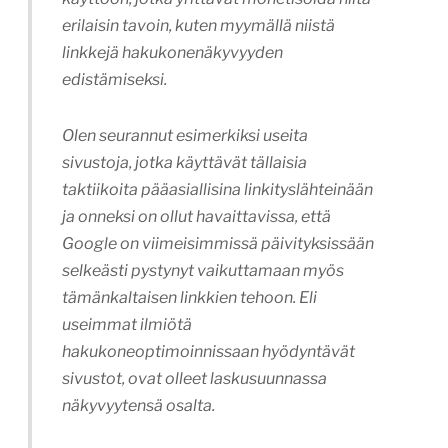
erilaisin tavoin, kuten myymällä niistä
linkkejä hakukonenäkyvyyden
edistämiseksi.
Olen seurannut esimerkiksi useita
sivustoja, jotka käyttävät tällaisia
taktiikoita pääasiallisina linkityslähteinään
ja onneksi on ollut havaittavissa, että
Google on viimeisimmissä päivityksissään
selkeästi pystynyt vaikuttamaan myös
tämänkaltaisen linkkien tehoon. Eli
useimmat ilmiötä
hakukoneoptimoinnissaan hyödyntävät
sivustot, ovat olleet laskusuunnassa
näkyvyytensä osalta.