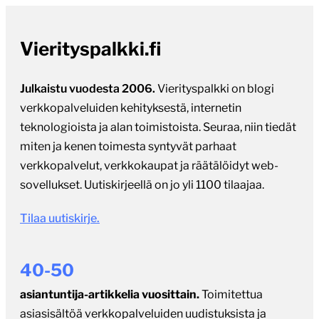
Vierityspalkki.fi
Julkaistu vuodesta 2006.
Vierityspalkki on blogi
verkkopalveluiden kehityksestä, internetin
teknologioista ja alan toimistoista. Seuraa, niin tiedät
miten ja kenen toimesta syntyvät parhaat
verkkopalvelut, verkkokaupat ja räätälöidyt web-
sovellukset. Uutiskirjeellä on jo yli 1100 tilaajaa.
Tilaa uutiskirje.
40-50
asiantuntija-artikkelia vuosittain.
Toimitettua
asiasisältöä verkkopalveluiden uudistuksista ja
kotimaisen ohjelmistoalan tapahtumista.
Vierityspalkki nostaa esiin alan puheenaiheita ja