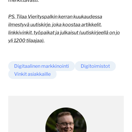
merkittävästi.
PS. Tilaa Vierityspalkin kerran kuukaudessa
ilmestyvä uutiskirje, joka koostaa artikkelit,
linkkivinkit, työpaikat ja julkaisut (uutiskirjeellä on jo
yli 1200 tilaajaa).
Digitaalinen markkinointi
Digitoimistot
Vinkit asiakkaille