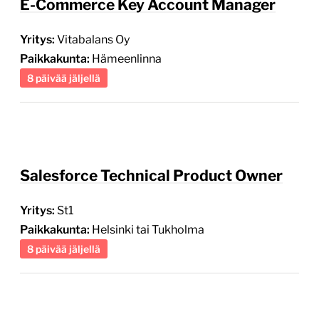
Paikkakunta:
Hämeenlinna
8 päivää jäljellä
Salesforce Technical Product Owner
Yritys:
St1
Paikkakunta:
Helsinki tai Tukholma
8 päivää jäljellä
Senior Full-Stack Developer