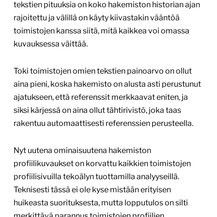
tekstien pituuksia on koko hakemiston historian ajan
rajoitettu ja välillä on käyty kiivastakin vääntöä
toimistojen kanssa siitä, mitä kaikkea voi omassa
kuvauksessa väittää.
Toki toimistojen omien tekstien painoarvo on ollut
aina pieni, koska hakemisto on alusta asti perustunut
ajatukseen, että referenssit merkkaavat eniten, ja
siksi kärjessä on aina ollut tähtirivistö, joka taas
rakentuu automaattisesti referenssien perusteella.
Nyt uutena ominaisuutena hakemiston
profiilikuvaukset on korvattu kaikkien toimistojen
profiilisivuilla tekoälyn tuottamilla analyyseillä.
Teknisesti tässä ei ole kyse mistään erityisen
huikeasta suorituksesta, mutta lopputulos on silti
merkittävä parannus toimistojen profiilien