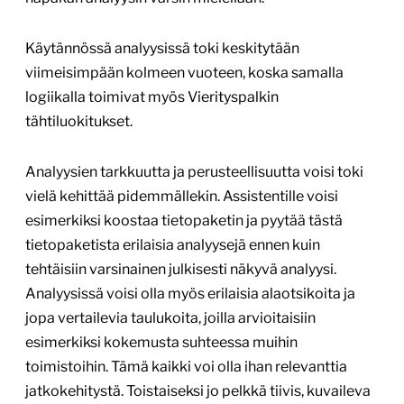
Käytännössä analyysissä toki keskitytään
viimeisimpään kolmeen vuoteen, koska samalla
logiikalla toimivat myös Vierityspalkin
tähtiluokitukset.
Analyysien tarkkuutta ja perusteellisuutta voisi toki
vielä kehittää pidemmällekin. Assistentille voisi
esimerkiksi koostaa tietopaketin ja pyytää tästä
tietopaketista erilaisia analyysejä ennen kuin
tehtäisiin varsinainen julkisesti näkyvä analyysi.
Analyysissä voisi olla myös erilaisia alaotsikoita ja
jopa vertailevia taulukoita, joilla arvioitaisiin
esimerkiksi kokemusta suhteessa muihin
toimistoihin. Tämä kaikki voi olla ihan relevanttia
jatkokehitystä. Toistaiseksi jo pelkkä tiivis, kuvaileva