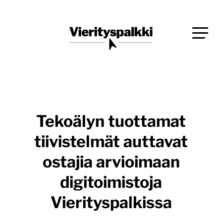
Siirry
Blogi verkkopalveluiden uudistajille ja kehittäjille
suoraan
Vierityspalkki.fi
sisältöön
Tekoälyn tuottamat
tiivistelmät auttavat
ostajia arvioimaan
digitoimistoja
Vierityspalkissa