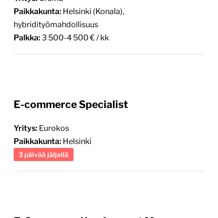
Palkka:
3 500-4 500 € / kk
E-commerce Specialist
Yritys:
Eurokos
Paikkakunta:
Helsinki
3 päivää jäljellä
E-Commerce Key Account Manager
Yritys:
Vitabalans Oy