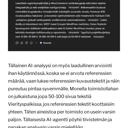
Tällainen AI-analyysi on myös laadullinen arviointi
ihan käytännössä, koska se ei arvota referenssien
määrää, vaan lukee referenssien kuvaustekstit ja näin
pureutuu pintaa syvemmälle. Monella toimistollahan
on julkaistuna jopa 50-100 sivua tekstiä
Vierityspalkissa, jos referenssien tekstit koottaisiin
yhteen. Täten aineistoa per toimisto on usein varsin
paljon. Tällaisesta AI-agentti pöyhii tiivistelmän ja
napakan analyysin varsin mielellään.