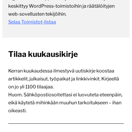
Selaa Toimistot-listaa
Tilaa kuukausikirje
Kerran kuukaudessa ilmestyvä uutiskirje koostaa
artikkelit, julkaisut, työpaikat ja linkkivinkit. Kirjeellä
on jo yli 1100 tilaajaa.
Huom. Sähköpostiosoitettasi ei luovuteta eteenpäin,
eikä käytetä mihinkään muuhun tarkoitukseen – ihan
oikeasti.
TILAA UUTISKIRJE