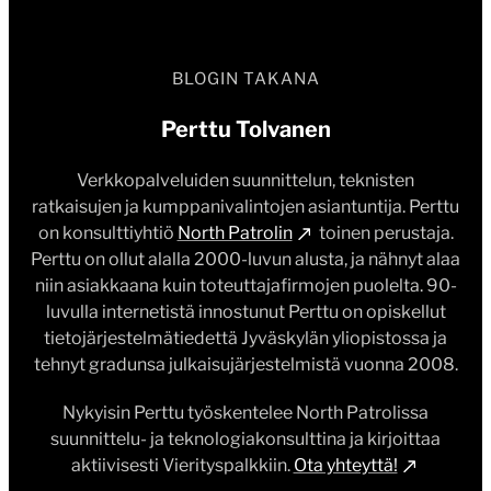
BLOGIN TAKANA
Perttu Tolvanen
Verkkopalveluiden suunnittelun, teknisten
ratkaisujen ja kumppanivalintojen asiantuntija. Perttu
on konsulttiyhtiö
North Patrolin
toinen perustaja.
Perttu on ollut alalla 2000-luvun alusta, ja nähnyt alaa
niin asiakkaana kuin toteuttajafirmojen puolelta. 90-
luvulla internetistä innostunut Perttu on opiskellut
tietojärjestelmätiedettä Jyväskylän yliopistossa ja
tehnyt gradunsa julkaisujärjestelmistä vuonna 2008.
Nykyisin Perttu työskentelee North Patrolissa
suunnittelu- ja teknologiakonsulttina ja kirjoittaa
aktiivisesti Vierityspalkkiin.
Ota yhteyttä!