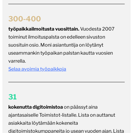
300-400
työpaikkailmoitusta vuosittain.
Vuodesta 2007
toiminut ilmoituspalsta on edelleen sivuston
suosituin osio. Moni asiantuntija on löytänyt
useammankin työpaikan palstan kautta vuosien
varrella.
Selaa avoimia työpaikkoja
31
kokenutta digitoimistoa
on päässyt aina
ajantasaiselle Toimistot-listalle. Lista on auttanut
asiakkaita löytämään kokeneita
digitoimistokumppaneita jo usean vuoden ajan. Lista
keskittyy WordPress-toimistoihin ja räätälöityjen
web-sovellusten tekijöihin.