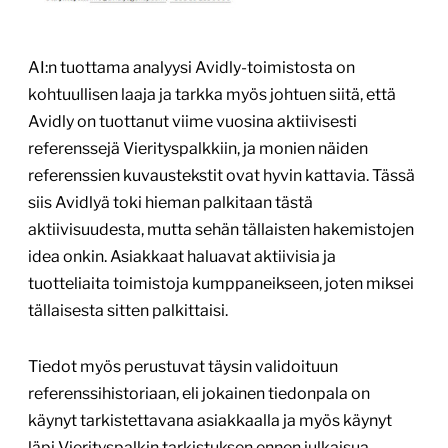
AI:n tuottama analyysi Avidly-toimistosta on
kohtuullisen laaja ja tarkka myös johtuen siitä, että
Avidly on tuottanut viime vuosina aktiivisesti
referenssejä Vierityspalkkiin, ja monien näiden
referenssien kuvaustekstit ovat hyvin kattavia. Tässä
siis Avidlyä toki hieman palkitaan tästä
aktiivisuudesta, mutta sehän tällaisten hakemistojen
idea onkin. Asiakkaat haluavat aktiivisia ja
tuotteliaita toimistoja kumppaneikseen, joten miksei
tällaisesta sitten palkittaisi.
Tiedot myös perustuvat täysin validoituun
referenssihistoriaan, eli jokainen tiedonpala on
käynyt tarkistettavana asiakkaalla ja myös käynyt
läpi Vierityspalkin tarkistuksen ennen julkaisua.