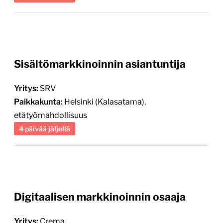
Sisältömarkkinoinnin asiantuntija
Yritys:
SRV
Paikkakunta:
Helsinki (Kalasatama),
etätyömahdollisuus
4 päivää jäljellä
Digitaalisen markkinoinnin osaaja
Yritys:
Crema
Paikkakunta:
Helsinki (Konala),
hybridityömahdollisuus