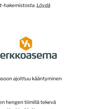
ot-hakemistosta.
Löydä
jaksoon ajoittuu kääntyminen
n hengen tiimillä tekevä