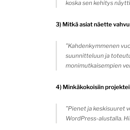
koska sen kehitys näytti
3) Mitkä asiat näette vah
”Kahdenkymmenen vuode
suunnitteluun ja toteu
monimutkaisempien verk
4) Minkäkokoisiin projekte
”Pienet ja keskisuuret
WordPress-alustalla. H