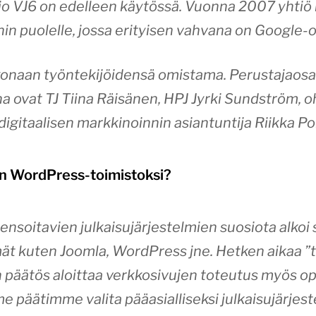
sio VJ6 on edelleen käytössä. Vuonna 2007 yhtiö
nin puolelle, jossa erityisen vahvana on Google
naan työntekijöidensä omistama. Perustajaosak
na ovat TJ Tiina Räisänen, HPJ Jyrki Sundström, o
digitaalisen markkinoinnin asiantuntija Riikka P
än WordPress-toimistoksi?
ensoitavien julkaisujärjestelmien suosiota alko
ät kuten Joomla, WordPress jne. Hetken aikaa ”tai
n päätös aloittaa verkkosivujen toteutus myös op
me päätimme valita pääasialliseksi julkaisujärje