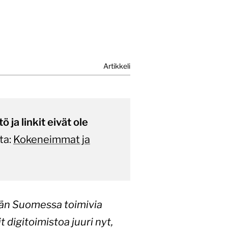
Artikkeli
 ja linkit eivät ole
ta:
Kokeneimmat ja
lään Suomessa toimivia
t digitoimistoa juuri nyt,