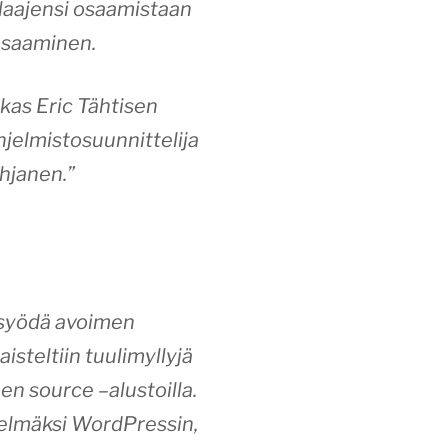
 laajensi osaamistaan
-osaaminen.
as Eric Tähtisen
hjelmistosuunnittelija
ohjanen.”
i syödä avoimen
steltiin tuulimyllyjä
en source –alustoilla.
stelmäksi WordPressin,