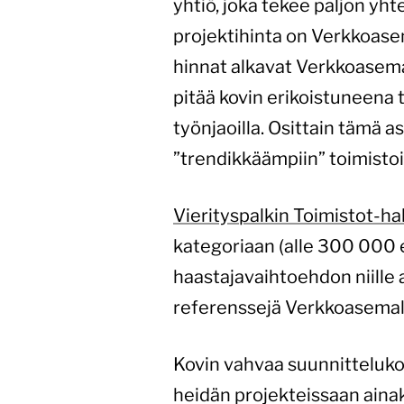
yhtiö, joka tekee paljon y
projektihinta on Verkkoas
hinnat alkavat Verkkoasema
pitää kovin erikoistuneena t
työnjaoilla. Osittain tämä 
”trendikkäämpiin” toimistoi
Vierityspalkin Toimistot-h
kategoriaan (alle 300 000 e
haastajavaihtoehdon niille a
referenssejä Verkkoasemall
Kovin vahvaa suunnitteluko
heidän projekteissaan aina