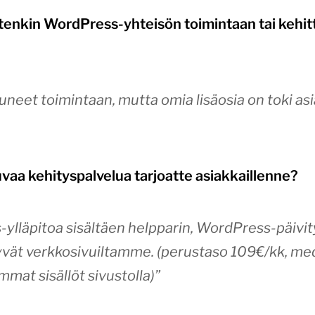
jotenkin WordPress-yhteisön toimintaan tai kehi
tuneet toimintaan, mutta omia lisäosia on toki as
tkuvaa kehityspalvelua tarjoatte asiakkaillenne?
lläpitoa sisältäen helpparin, WordPress-päivity
yvät verkkosivuiltamme. (
perustaso 109€/kk, me
mmat sisällöt sivustolla
)”