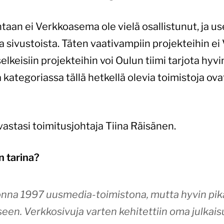
aan ei Verkkoasema ole vielä osallistunut, ja u
ta sivustoista. Täten vaativampiin projekteihin e
elkeisiin projekteihin voi Oulun tiimi tarjota hyvi
ategoriassa tällä hetkellä olevia toimistoja ovat
vastasi toimitusjohtaja Tiina Räisänen.
n tarina?
onna 1997 uusmedia-toimistona, mutta hyvin pikai
een. Verkkosivuja varten kehitettiin oma julkai