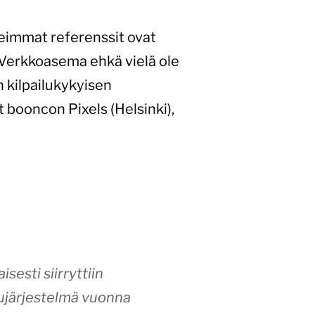
seimmat referenssit ovat
i Verkkoasema ehkä vielä ole
n kilpailukykyisen
 booncon Pixels (Helsinki),
sesti siirryttiin
sujärjestelmä vuonna