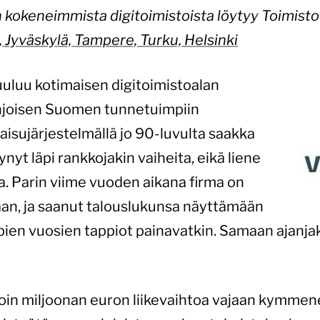
n kokeneimmista digitoimistoista löytyy Toimist
, Jyväskylä, Tampere, Turku, Helsinki
uluu kotimaisen digitoimistoalan
ohjoisen Suomen tunnetuimpiin
kaisujärjestelmällä jo 90-luvulta saakka
ynyt läpi rankkojakin vaiheita, eikä liene
a. Parin viime vuoden aikana firma on
aan, ja saanut talouslukunsa näyttämään
iempien vuosien tappiot painavatkin. Samaan ajan
in miljoonan euron liikevaihtoa vajaan kymmene