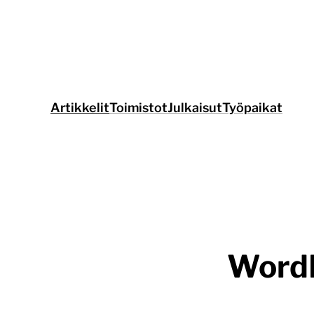
Siirry
suoraan
sisältöön
Artikkelit
Toimistot
Julkaisut
Työpaikat
WordP