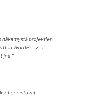
 näkemystä projektien
äyttää WordPressiä
 jne.”
kset onnistuvat