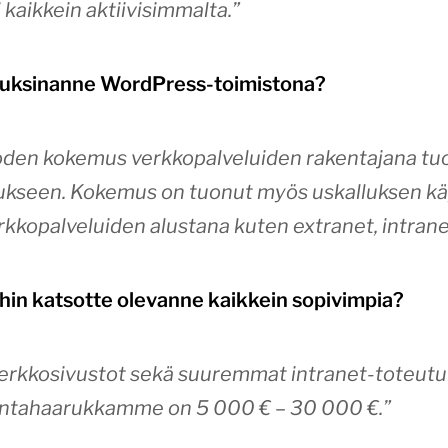
 kaikkein aktiivisimmalta.”
vuuksinanne WordPress-toimistona?
n kokemus verkkopalveluiden rakentajana tuo
tukseen. Kokemus on tuonut myös uskalluksen k
kopalveluiden alustana kuten extranet, intranet
ihin katsotte olevanne kaikkein sopivimpia?
 verkkosivustot sekä suuremmat intranet-toteutu
intahaarukkamme on 5 000 € – 30 000 €.”