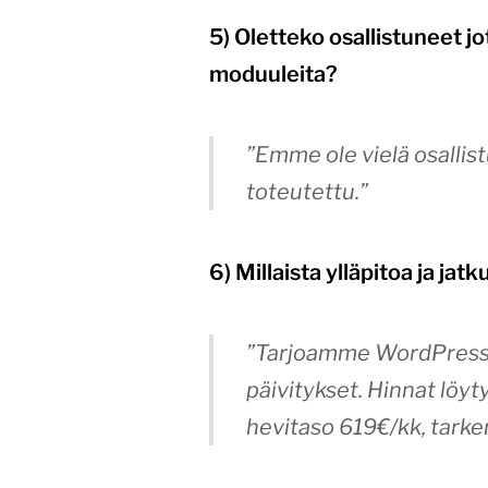
5) Oletteko osallistuneet 
moduuleita?
”Emme ole vielä osallis
toteutettu.”
6) Millaista ylläpitoa ja ja
”Tarjoamme WordPress-y
päivitykset. Hinnat löyt
hevitaso 619€/kk, tarke