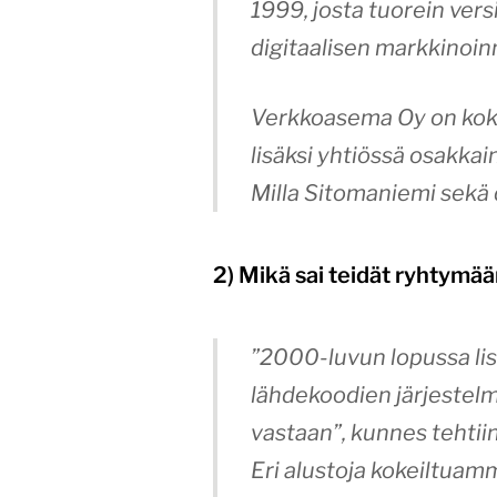
1999, josta tuorein ver
digitaalisen markkinoin
Verkkoasema Oy on koko
lisäksi yhtiössä osakkai
Milla Sitomaniemi sekä 
2) Mikä sai teidät ryhtymä
”2000-luvun lopussa lis
lähdekoodien järjestelm
vastaan”, kunnes tehtii
Eri alustoja kokeiltuam