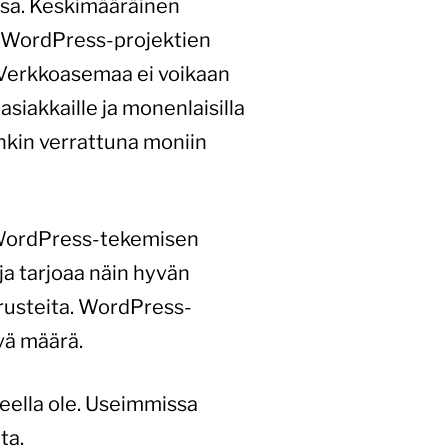
ssa. Keskimääräinen
 WordPress-projektien
 Verkkoasemaa ei voikaan
siakkaille ja monenlaisilla
enkin verrattuna moniin
 WordPress-tekemisen
ja tarjoaa näin hyvän
perusteita. WordPress-
vä määrä.
eella ole. Useimmissa
ta.