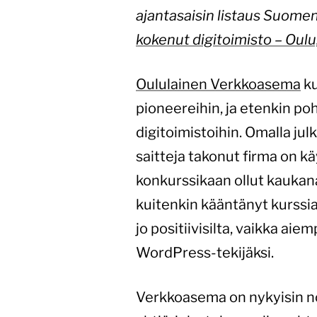
ajantasaisin listaus Suome
kokenut digitoimisto – Oulu
Oululainen Verkkoasema
ku
pioneereihin, ja etenkin p
digitoimistoihin. Omalla jul
saitteja takonut firma on kä
konkurssikaan ollut kaukan
kuitenkin kääntänyt kurssi
jo positiivisilta, vaikka a
WordPress-tekijäksi.
Verkkoasema on nykyisin no