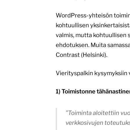
WordPress-yhteisön toimint
kohtuullisen yksinkertaisis
valmis, mutta kohtuullisen s
ehdotuksen. Muita samassa k
Contrast (Helsinki).
Vierityspalkin kysymyksiin 
1) Toimistonne tähänastine
”Toiminta aloitettiin vu
verkkosivujen toteutuks