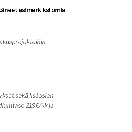
ttäneet esimerkiksi omia
iakasprojekteihin
kset sekä lisäosien
diumtaso 219€/kk ja