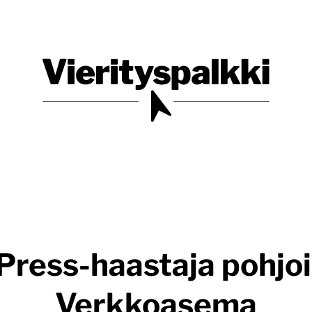
Blogi verkkopalveluiden uudistajille ja kehittäjille
Vierityspalkki.fi
ress-haastaja pohjoi
Verkkoasema