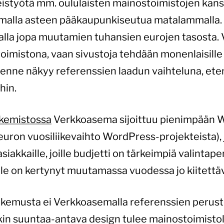
hteistyötä mm. oululaisten mainostoimistojen kan
emalla asteen pääkaupunkiseutua matalammalla.
lla jopa muutamien tuhansien eurojen tasosta.
oimistona, vaan sivustoja tehdään monenlaisille a
asenne näkyy referenssien laadun vaihteluna, et
hin.
akemistossa
Verkkoasema sijoittuu pienimpään
uron vuosiliikevaihto WordPress-projekteista), 
siakkaille, joille budjetti on tärkeimpiä valinta
e on kertynyt muutamassa vuodessa jo kiitettä
kemusta ei Verkkoasemalla referenssien perust
kin suuntaa-antava design tulee mainostoimistol