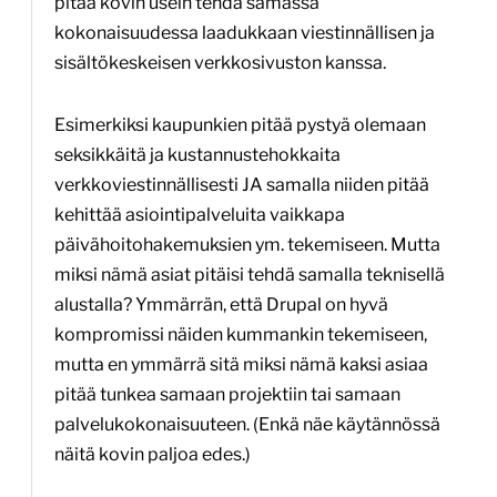
pitää kovin usein tehdä samassa
kokonaisuudessa laadukkaan viestinnällisen ja
sisältökeskeisen verkkosivuston kanssa.
Esimerkiksi kaupunkien pitää pystyä olemaan
seksikkäitä ja kustannustehokkaita
verkkoviestinnällisesti JA samalla niiden pitää
kehittää asiointipalveluita vaikkapa
päivähoitohakemuksien ym. tekemiseen. Mutta
miksi nämä asiat pitäisi tehdä samalla teknisellä
alustalla? Ymmärrän, että Drupal on hyvä
kompromissi näiden kummankin tekemiseen,
mutta en ymmärrä sitä miksi nämä kaksi asiaa
pitää tunkea samaan projektiin tai samaan
palvelukokonaisuuteen. (Enkä näe käytännössä
näitä kovin paljoa edes.)