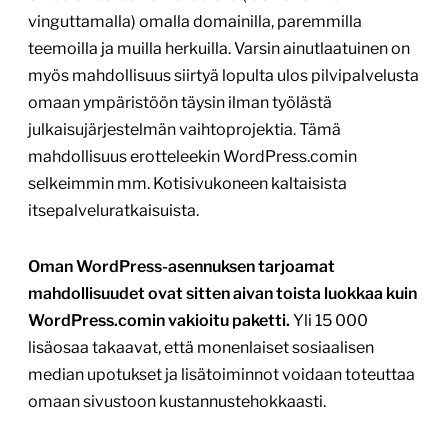
vinguttamalla) omalla domainilla, paremmilla
teemoilla ja muilla herkuilla. Varsin ainutlaatuinen on
myös mahdollisuus siirtyä lopulta ulos pilvipalvelusta
omaan ympäristöön täysin ilman työlästä
julkaisujärjestelmän vaihtoprojektia. Tämä
mahdollisuus erotteleekin WordPress.comin
selkeimmin mm. Kotisivukoneen kaltaisista
itsepalveluratkaisuista.
Oman WordPress-asennuksen tarjoamat
mahdollisuudet ovat sitten aivan toista luokkaa kuin
WordPress.comin vakioitu paketti.
Yli 15 000
lisäosaa takaavat, että monenlaiset sosiaalisen
median upotukset ja lisätoiminnot voidaan toteuttaa
omaan sivustoon kustannustehokkaasti.