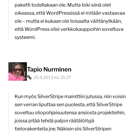
paketti todellakaan ole. Mutta toki siinä olet
oikeassa, että WordPressissä ei mitään vastaavaa
ole – mutta ei kukaan ole toisaalta väittänytkään,
että WordPress olisi verkkokauppoihin soveltuva
systeemi.
Tapio Nurminen
25.4.2013 klo 21.27
Kun myös SilverStripe mainittiin jutussa, niin voisin
sen verran liputtaa sen puolesta, että SilverStripe
soveltuu oliopohjaisuutensa ansiosta projekteihin,
joissa pitää tehdä paljon räätälöityjä
tietorakenteita jne. Näkisin siis SilverStripen