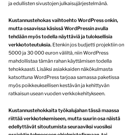
ja edullisten sivustojen julkaisujärjestelmänä.
Kustannustehokas vaihtoehto WordPress onkin,
mutta osaavissa käsissä WordPressin avulla
tehdään myös todella näyttäviä ja tuloksellisia
verkkototeutuksia.
Etenkin jos budjetti projektiin on
5000 ja 30 000 euron väliltä, niin WordPress
mahdollistaa tämän rahan käyttämisen todella
tehokkaasti. Lisäksi asiakkaiden näkökulmasta
katsottuna WordPress tarjoaa samassa paketissa
myös poikkeuksellisen kestävän ja kehittyvän
ratkaisun usean vuoden verkkokehitykseen.
Kustannustehokkaita työkalujahan tässä maassa
riittää verkkotekemiseen, mutta suurin osa näistä
edellyttävät sitoutumista seuraaviksi vuosiksi
projektin tehneeseen ohjelmistofirmaan, tai