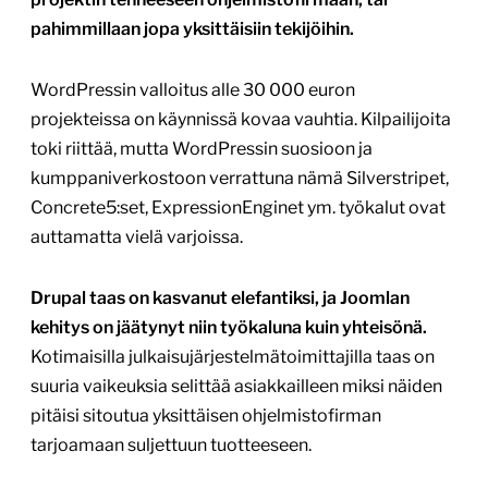
pahimmillaan jopa yksittäisiin tekijöihin.
WordPressin valloitus alle 30 000 euron
projekteissa on käynnissä kovaa vauhtia. Kilpailijoita
toki riittää, mutta WordPressin suosioon ja
kumppaniverkostoon verrattuna nämä Silverstripet,
Concrete5:set, ExpressionEnginet ym. työkalut ovat
auttamatta vielä varjoissa.
Drupal taas on kasvanut elefantiksi, ja Joomlan
kehitys on jäätynyt niin työkaluna kuin yhteisönä.
Kotimaisilla julkaisujärjestelmätoimittajilla taas on
suuria vaikeuksia selittää asiakkailleen miksi näiden
pitäisi sitoutua yksittäisen ohjelmistofirman
tarjoamaan suljettuun tuotteeseen.