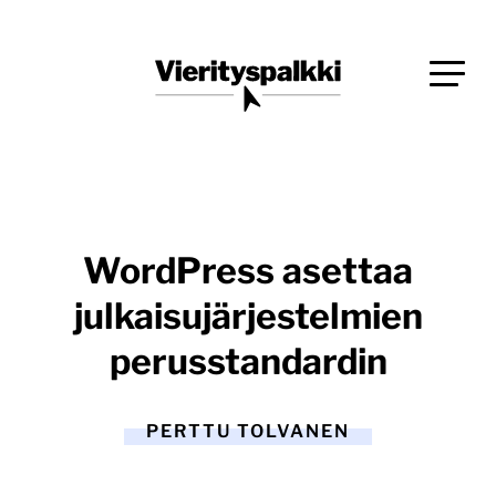
Siirry
Blogi verkkopalveluiden uudistajille ja kehittäjille
suoraan
Vierityspalkki.fi
sisältöön
WordPress asettaa
julkaisujärjestelmien
perusstandardin
PERTTU TOLVANEN