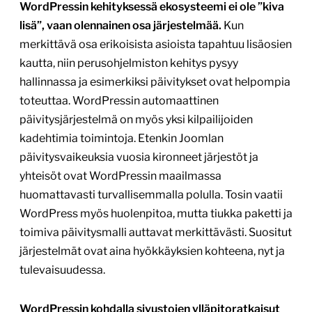
WordPressin kehityksessä ekosysteemi ei ole ”kiva
lisä”, vaan olennainen osa järjestelmää.
Kun
merkittävä osa erikoisista asioista tapahtuu lisäosien
kautta, niin perusohjelmiston kehitys pysyy
hallinnassa ja esimerkiksi päivitykset ovat helpompia
toteuttaa. WordPressin automaattinen
päivitysjärjestelmä on myös yksi kilpailijoiden
kadehtimia toimintoja. Etenkin Joomlan
päivitysvaikeuksia vuosia kironneet järjestöt ja
yhteisöt ovat WordPressin maailmassa
huomattavasti turvallisemmalla polulla. Tosin vaatii
WordPress myös huolenpitoa, mutta tiukka paketti ja
toimiva päivitysmalli auttavat merkittävästi. Suositut
järjestelmät ovat aina hyökkäyksien kohteena, nyt ja
tulevaisuudessa.
WordPressin kohdalla sivustojen ylläpitoratkaisut