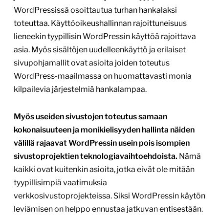
WordPressissä osoittautua turhan hankalaksi
toteuttaa. Käyttöoikeushallinnan rajoittuneisuus
lieneekin tyypillisin WordPressin käyttöä rajoittava
asia. Myös sisältöjen uudelleenkäyttö ja erilaiset
sivupohjamallit ovat asioita joiden toteutus
WordPress-maailmassa on huomattavasti monia
kilpailevia järjestelmiä hankalampaa.
Myös useiden sivustojen toteutus samaan
kokonaisuuteen ja monikielisyyden hallinta näiden
välillä rajaavat WordPressin usein pois isompien
sivustoprojektien teknologiavaihtoehdoista.
Nämä
kaikki ovat kuitenkin asioita, jotka eivät ole mitään
tyypillisimpiä vaatimuksia
verkkosivustoprojekteissa. Siksi WordPressin käytön
leviämisen on helppo ennustaa jatkuvan entisestään.