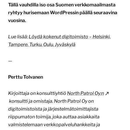
Tällä vauhdilla iso osa Suomen verkkomaailmasta
ryhtyy hurisemaan WordPressin päällä seuraavina
vuosina.
Lue lisää:
Löydä kokenut digitoimisto – Helsinki,
Tampere, Turku, Oulu, Jyväskylä
—
Perttu Tolvanen
Kirjoittaja on konsulttiyhtiö
North Patrol Oy:n
konsultti ja omistaja. North Patrol Oy on
digitoimistoista ja järjestelmätoimittajista
riippumaton toimija, joka auttaa asiakkaita
valmistelemaan verkkopalveluhankkeita ja