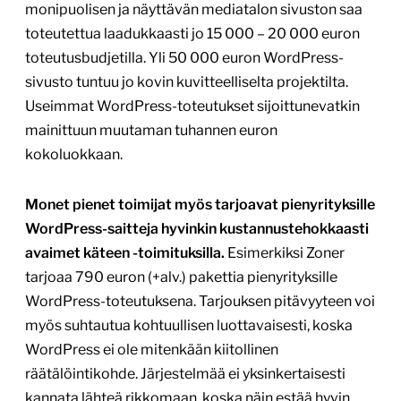
monipuolisen ja näyttävän mediatalon sivuston saa
toteutettua laadukkaasti jo 15 000 – 20 000 euron
toteutusbudjetilla. Yli 50 000 euron WordPress-
sivusto tuntuu jo kovin kuvitteelliselta projektilta.
Useimmat WordPress-toteutukset sijoittunevatkin
mainittuun muutaman tuhannen euron
kokoluokkaan.
Monet pienet toimijat myös tarjoavat pienyrityksille
WordPress-saitteja hyvinkin kustannustehokkaasti
avaimet käteen -toimituksilla.
Esimerkiksi Zoner
tarjoaa 790 euron (+alv.) pakettia pienyrityksille
WordPress-toteutuksena. Tarjouksen pitävyyteen voi
myös suhtautua kohtuullisen luottavaisesti, koska
WordPress ei ole mitenkään kiitollinen
räätälöintikohde. Järjestelmää ei yksinkertaisesti
kannata lähteä rikkomaan, koska näin estää hyvin