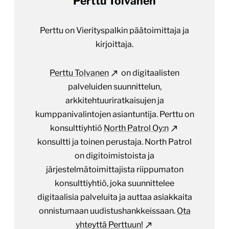
Perttu Tolvanen
Perttu on Vierityspalkin päätoimittaja ja
kirjoittaja.
Perttu Tolvanen
on digitaalisten
palveluiden suunnittelun,
arkkitehtuuriratkaisujen ja
kumppanivalintojen asiantuntija. Perttu on
konsulttiyhtiö
North Patrol Oy:n
konsultti ja toinen perustaja. North Patrol
on digitoimistoista ja
järjestelmätoimittajista riippumaton
konsulttiyhtiö, joka suunnittelee
digitaalisia palveluita ja auttaa asiakkaita
onnistumaan uudistushankkeissaan.
Ota
yhteyttä Perttuun!