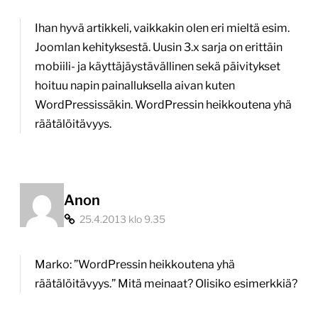
Ihan hyvä artikkeli, vaikkakin olen eri mieltä esim.
Joomlan kehityksestä. Uusin 3.x sarja on erittäin
mobiili- ja käyttäjäystävällinen sekä päivitykset
hoituu napin painalluksella aivan kuten
WordPressissäkin. WordPressin heikkoutena yhä
räätälöitävyys.
Anon
25.4.2013 klo 9.35
Marko: ”WordPressin heikkoutena yhä
räätälöitävyys.” Mitä meinaat? Olisiko esimerkkiä?