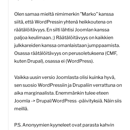
Olen samaa mieltä nimimerkin ”Marko” kanssa
siitä, että WordPressin yhtenä heikkoutena on
räätälöitävyys. En silti lähtisi Joomlan kanssa
paljoa keulimaan. ;) Räätälöitävyys on kaikkien
julkkareiden kanssa omanlaistaan jumppaamista.
Osassa räätälöitävyys on perusoletuksena (CMF,
kuten Drupal), osassa ei (WordPress).
Vaikka uusin versio Joomlasta olisi kuinka hyvä,
sen suosio WordPressiin ja Drupaliin verrattuna on
aika marginaalista. Enemmänkin tulee eteen
Joomla -> Drupal/WordPress -päivityksiä. Näin siis
meillä.
P.S. Anonyymien kyyneleet ovat parasta kahvin