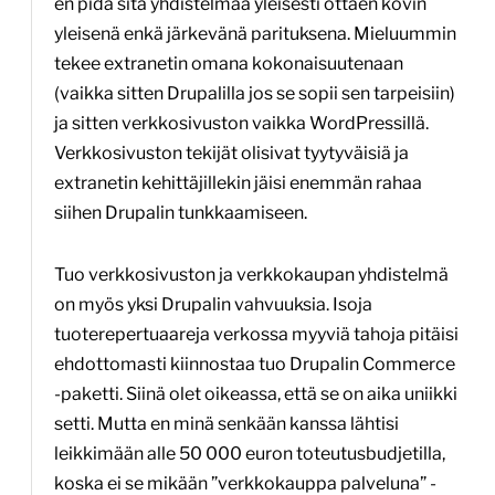
en pidä sitä yhdistelmää yleisesti ottaen kovin
yleisenä enkä järkevänä parituksena. Mieluummin
tekee extranetin omana kokonaisuutenaan
(vaikka sitten Drupalilla jos se sopii sen tarpeisiin)
ja sitten verkkosivuston vaikka WordPressillä.
Verkkosivuston tekijät olisivat tyytyväisiä ja
extranetin kehittäjillekin jäisi enemmän rahaa
siihen Drupalin tunkkaamiseen.
Tuo verkkosivuston ja verkkokaupan yhdistelmä
on myös yksi Drupalin vahvuuksia. Isoja
tuoterepertuaareja verkossa myyviä tahoja pitäisi
ehdottomasti kiinnostaa tuo Drupalin Commerce
-paketti. Siinä olet oikeassa, että se on aika uniikki
setti. Mutta en minä senkään kanssa lähtisi
leikkimään alle 50 000 euron toteutusbudjetilla,
koska ei se mikään ”verkkokauppa palveluna” -