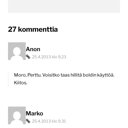
on
27 kommenttia
“WordPress
asettaa
Anon
25.4.2013 klo 9.23
julkaisujärjestelmien
perusstandardin”
Moro, Perttu. Voisitko taas hillitä boldin käyttöä.
Kiitos.
Marko
25.4.2013 klo 9.31