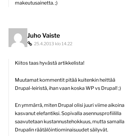
makeutusainetta. ;)
Juho Vaiste
25.4.2013 klo 14.22
Kiitos taas hyvästä artikkelista!
Muutamat kommentit pitää kuitenkin heittää
Drupal-leiristä, ihan vaan koska WP vs Drupal! ;)
En ymmärrä, miten Drupal olisi juuri viime aikoina
kasvanut elefantiksi. Sopivalla asennusprofiililla
saavutetaan kustannustehokkuus, mutta samalla
Drupalin räätälöintiominaisuudet säilyvät.