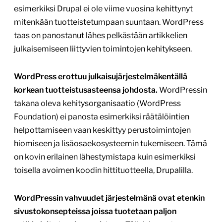
esimerkiksi Drupal ei ole viime vuosina kehittynyt
mitenkään tuotteistetumpaan suuntaan. WordPress
taas on panostanut lähes pelkästään artikkelien
julkaisemiseen liittyvien toimintojen kehitykseen.
WordPress erottuu julkaisujärjestelmäkentällä
korkean tuotteistusasteensa johdosta.
WordPressin
takana oleva kehitysorganisaatio (WordPress
Foundation) ei panosta esimerkiksi räätälöintien
helpottamiseen vaan keskittyy perustoimintojen
hiomiseen ja lisäosaekosysteemin tukemiseen. Tämä
on kovin erilainen lähestymistapa kuin esimerkiksi
toisella avoimen koodin hittituotteella, Drupalilla.
WordPressin vahvuudet järjestelmänä ovat etenkin
sivustokonsepteissa joissa tuotetaan paljon