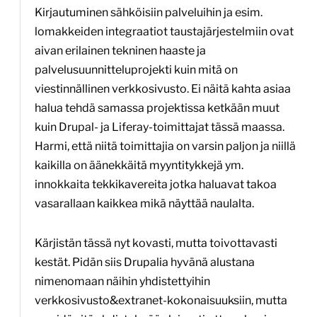
Kirjautuminen sähköisiin palveluihin ja esim.
lomakkeiden integraatiot taustajärjestelmiin ovat
aivan erilainen tekninen haaste ja
palvelusuunnitteluprojekti kuin mitä on
viestinnällinen verkkosivusto. Ei näitä kahta asiaa
halua tehdä samassa projektissa ketkään muut
kuin Drupal- ja Liferay-toimittajat tässä maassa.
Harmi, että niitä toimittajia on varsin paljon ja niillä
kaikilla on äänekkäitä myyntitykkejä ym.
innokkaita tekkikavereita jotka haluavat takoa
vasarallaan kaikkea mikä näyttää naulalta.
Kärjistän tässä nyt kovasti, mutta toivottavasti
kestät. Pidän siis Drupalia hyvänä alustana
nimenomaan näihin yhdistettyihin
verkkosivusto&extranet-kokonaisuuksiin, mutta