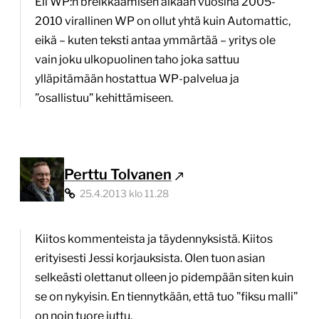
Eli WP:n breikkaamisen aikaan vuosina 2005-
2010 virallinen WP on ollut yhtä kuin Automattic,
eikä – kuten teksti antaa ymmärtää – yritys ole
vain joku ulkopuolinen taho joka sattuu
ylläpitämään hostattua WP-palvelua ja
”osallistuu” kehittämiseen.
Perttu Tolvanen
25.4.2013 klo 11.28
Kiitos kommenteista ja täydennyksistä. Kiitos
erityisesti Jessi korjauksista. Olen tuon asian
selkeästi olettanut olleen jo pidempään siten kuin
se on nykyisin. En tiennytkään, että tuo ”fiksu malli”
on noin tuore juttu.