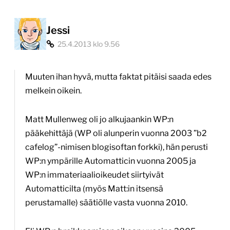
Jessi
25.4.2013 klo 9.56
Muuten ihan hyvä, mutta faktat pitäisi saada edes
melkein oikein.
Matt Mullenweg oli jo alkujaankin WP:n
pääkehittäjä (WP oli alunperin vuonna 2003 ”b2
cafelog”-nimisen blogisoftan forkki), hän perusti
WP:n ympärille Automatticin vuonna 2005 ja
WP:n immateriaalioikeudet siirtyivät
Automatticilta (myös Matt:in itsensä
perustamalle) säätiölle vasta vuonna 2010.