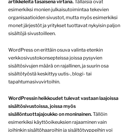
artikkeleita tasaisena virtana.
Tällaisia ovat
esimerkiksi monien julkaisutoimintaa tekevien
organisaatioiden sivustot, mutta myös esimerkiksi
monet järjestöt ja yritykset tuottavat nykyisin paljon
sisältöjä sivustoilleen.
WordPress on erittäin osuva valinta etenkin
verkkosivustokonsepteissa joissa pysyvien
sisältösivujen määrä on rajallinen, ja suurin osa
sisältötyöstä keskittyy uutis-, blogi- tai
tapahtumasivuvirtoihin.
WordPressin heikkoudet tulevat vastaan laajoissa
sisältösivustoissa, joissa myös
sisällöntuottajajoukko on moninainen.
Tällöin
esimerkiksi käyttöoikeuksien rajaaminen vain
joihinkin sisältöhaaroihin ja sisältötyyppeihin voi