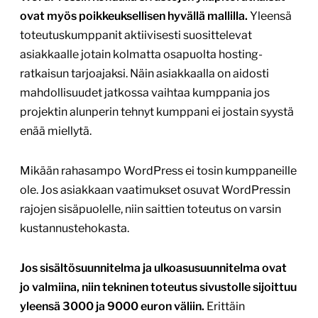
ovat myös poikkeuksellisen hyvällä mallilla.
Yleensä
toteutuskumppanit aktiivisesti suosittelevat
asiakkaalle jotain kolmatta osapuolta hosting-
ratkaisun tarjoajaksi. Näin asiakkaalla on aidosti
mahdollisuudet jatkossa vaihtaa kumppania jos
projektin alunperin tehnyt kumppani ei jostain syystä
enää miellytä.
Mikään rahasampo WordPress ei tosin kumppaneille
ole. Jos asiakkaan vaatimukset osuvat WordPressin
rajojen sisäpuolelle, niin saittien toteutus on varsin
kustannustehokasta.
Jos sisältösuunnitelma ja ulkoasusuunnitelma ovat
jo valmiina, niin tekninen toteutus sivustolle sijoittuu
yleensä 3000 ja 9000 euron väliin.
Erittäin