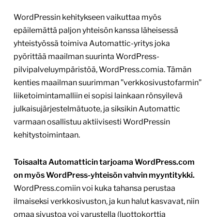
WordPressin kehitykseen vaikuttaa myös
epäilemättä paljon yhteisön kanssa läheisessä
yhteistyössä toimiva Automattic-yritys joka
pyörittää maailman suurinta WordPress-
pilvipalveluympäristöä, WordPress.comia. Tämän
kenties maailman suurimman ”verkkosivustofarmin”
liiketoimintamalliin ei sopisi lainkaan rönsyilevä
julkaisujärjestelmätuote, ja siksikin Automattic
varmaan osallistuu aktiivisesti WordPressin
kehitystoimintaan.
Toisaalta Automatticin tarjoama WordPress.com
on myös WordPress-yhteisön vahvin myyntitykki.
WordPress.comiin voi kuka tahansa perustaa
ilmaiseksi verkkosivuston, ja kun halut kasvavat, niin
omaa sivustoa voi varustella (luottokorttia