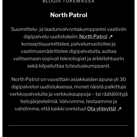
BLOGIA TUKEMASSA
North Patrol
Suunnittelu- ja laadunvalvontakumppanisi vaativiin
digipalvelu-uudistuksiin.
North Patrol
konseptisuunnittelee, palvelumuotoilee ja
vaatimusmäärittelee digipalveluita, auttaa
valitsemaan sopivat teknologiat ja arkkitehtuurin
sekä kilpailuttaa toteutuskumppanit.
North Patrol on vuosittain asiakkaiden apuna yli 30
digipalvelun uudistuksessa, monet näistä palkittuja
verkkopalveluita ja verkkokauppoja – tai räätälöityjä
tietojärjestelmiä. Valvomme, testaamme ja
vahdimme, että kaikki onnistuu!
Ota yhteyttä!