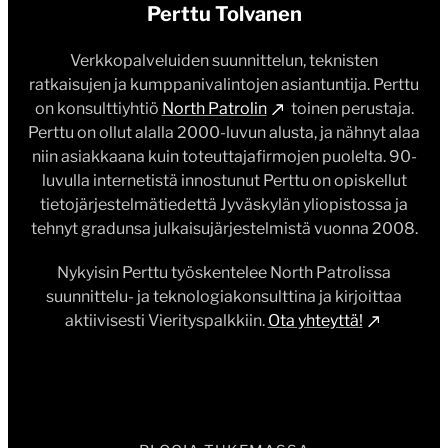
Perttu Tolvanen
Verkkopalveluiden suunnittelun, teknisten
ratkaisujen ja kumppanivalintojen asiantuntija. Perttu
on konsulttiyhtiö
North Patrolin
toinen perustaja.
Perttu on ollut alalla 2000-luvun alusta, ja nähnyt alaa
niin asiakkaana kuin toteuttajafirmojen puolelta. 90-
luvulla internetistä innostunut Perttu on opiskellut
tietojärjestelmätiedettä Jyväskylän yliopistossa ja
tehnyt gradunsa julkaisujärjestelmistä vuonna 2008.
Nykyisin Perttu työskentelee North Patrolissa
suunnittelu- ja teknologiakonsulttina ja kirjoittaa
aktiivisesti Vierityspalkkiin.
Ota yhteyttä!