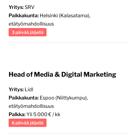
Yritys:
SRV
Paikkakunta:
Helsinki (Kalasatama),
etätyömahdollisuus
3 päivää jäljellä
Head of Media & Digital Marketing
Yritys:
Lidl
Paikkakunta:
Espoo (Niittykumpu),
etätyömahdollisuus
Palkka:
Yli 5 000 € / kk
6 päivää jäljellä