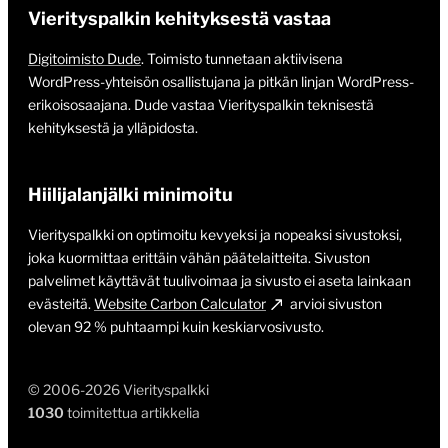
Vierityspalkin kehityksestä vastaa
Digitoimisto Dude
. Toimisto tunnetaan aktiivisena
WordPress-yhteisön osallistujana ja pitkän linjan WordPress-
erikoisosaajana. Dude vastaa Vierityspalkin teknisestä
kehityksestä ja ylläpidosta.
Hiilijalanjälki minimoitu
Vierityspalkki on optimoitu kevyeksi ja nopeaksi sivustoksi,
joka kuormittaa erittäin vähän päätelaitteita. Sivuston
palvelimet käyttävät tuulivoimaa ja sivusto ei aseta lainkaan
evästeitä.
Website Carbon Calculator
arvioi sivuston
olevan 92 % puhtaampi kuin keskiarvosivusto.
© 2006-2026 Vierityspalkki
1030
toimitettua artikkelia