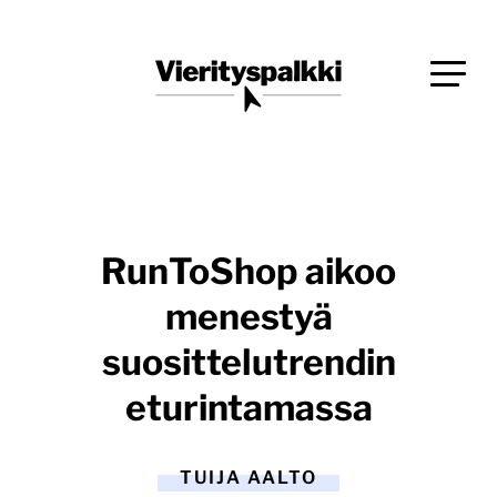
Siirry
Blogi verkkopalveluiden uudistajille ja kehittäjille
suoraan
Vierityspalkki.fi
sisältöön
RunToShop aikoo
menestyä
suosittelutrendin
eturintamassa
TUIJA AALTO