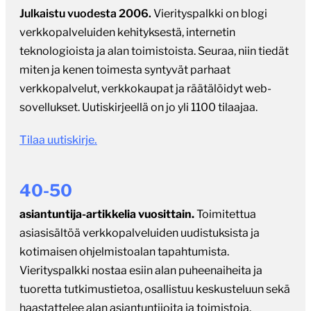
Julkaistu vuodesta 2006.
Vierityspalkki on blogi
verkkopalveluiden kehityksestä, internetin
teknologioista ja alan toimistoista. Seuraa, niin tiedät
miten ja kenen toimesta syntyvät parhaat
verkkopalvelut, verkkokaupat ja räätälöidyt web-
sovellukset. Uutiskirjeellä on jo yli 1100 tilaajaa.
Tilaa uutiskirje.
40-50
asiantuntija-artikkelia vuosittain.
Toimitettua
asiasisältöä verkkopalveluiden uudistuksista ja
kotimaisen ohjelmistoalan tapahtumista.
Vierityspalkki nostaa esiin alan puheenaiheita ja
tuoretta tutkimustietoa, osallistuu keskusteluun sekä
haastattelee alan asiantuntijoita ja toimistoja.