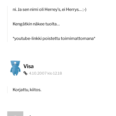
ni. Ja sen nimi oli Herrey’s, ei Herrys… ;-)
Kengätkin näkee tuolta…
*youtube-linkki poistettu toimimattomana*
Visa
4.10.2007 klo 12.18
Korjattu, kiitos.