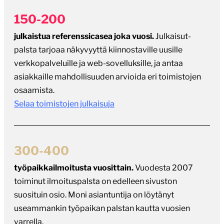
150-200
julkaistua referenssicasea joka vuosi.
Julkaisut-
palsta tarjoaa näkyvyyttä kiinnostaville uusille
verkkopalveluille ja web-sovelluksille, ja antaa
asiakkaille mahdollisuuden arvioida eri toimistojen
osaamista.
Selaa toimistojen julkaisuja
300-400
työpaikkailmoitusta vuosittain.
Vuodesta 2007
toiminut ilmoituspalsta on edelleen sivuston
suosituin osio. Moni asiantuntija on löytänyt
useammankin työpaikan palstan kautta vuosien
varrella.