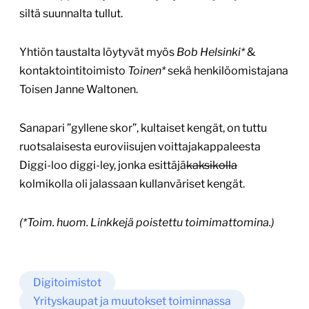
siltä suunnalta tullut.
Yhtiön taustalta löytyvät myös
Bob Helsinki*
&
kontaktointitoimisto
Toinen*
sekä henkilöomistajana
Toisen Janne Waltonen.
Sanapari ”gyllene skor”, kultaiset kengät, on tuttu
ruotsalaisesta euroviisujen voittajakappaleesta
Diggi-loo diggi-ley, jonka esittäjä
kaksikolla
kolmikolla oli jalassaan kullanväriset kengät.
(*Toim. huom. Linkkejä poistettu toimimattomina.)
Digitoimistot
Yrityskaupat ja muutokset toiminnassa