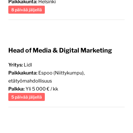
Paikkakunta:
Helsinki
8 päivää jäljellä
Head of Media & Digital Marketing
Yritys:
Lidl
Paikkakunta:
Espoo (Niittykumpu),
etätyömahdollisuus
Palkka:
Yli 5 000 € / kk
5 päivää jäljellä