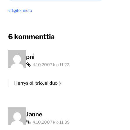
digitoimisto
on
6 kommenttia
“Uusi
digitoimisto
pni
4.10.2007 klo 11.22
on
Gyllene
Herrys oli trio, ei duo :)
Skor”
Janne
4.10.2007 klo 11.39