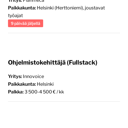
Yritys:
Planmeca
Paikkakunta:
Helsinki (Herttoniemi), joustavat
työajat
9 päivää jäljellä
Ohjelmistokehittäjä (Fullstack)
Yritys:
Innovoice
Paikkakunta:
Helsinki
Palkka:
3 500-4 500 € / kk