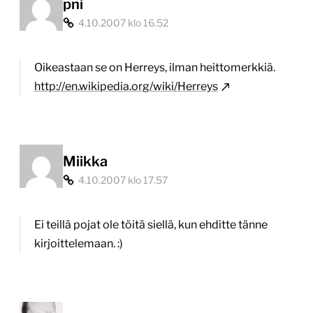
pni
4.10.2007 klo 16.52
Oikeastaan se on Herreys, ilman heittomerkkiä.
http://en.wikipedia.org/wiki/Herreys
Miikka
4.10.2007 klo 17.57
Ei teillä pojat ole töitä siellä, kun ehditte tänne
kirjoittelemaan. :)