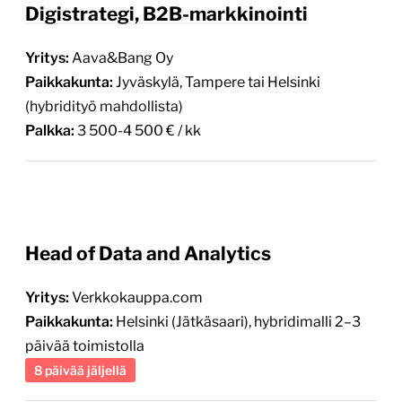
Digistrategi, B2B-markkinointi
Yritys:
Aava&Bang Oy
Paikkakunta:
Jyväskylä, Tampere tai Helsinki
(hybridityö mahdollista)
Palkka:
3 500-4 500 € / kk
Head of Data and Analytics
Yritys:
Verkkokauppa.com
Paikkakunta:
Helsinki (Jätkäsaari), hybridimalli 2–3
päivää toimistolla
8 päivää jäljellä