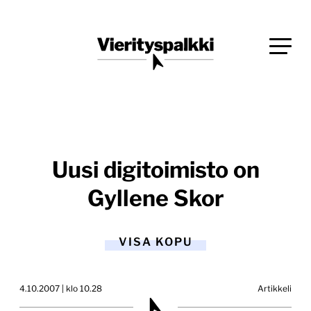
Siirry
Blogi verkkopalveluiden uudistajille ja kehittäjille
suoraan
Vierityspalkki.fi
sisältöön
Uusi digitoimisto on
Gyllene Skor
VISA KOPU
4.10.2007 | klo 10.28
Artikkeli