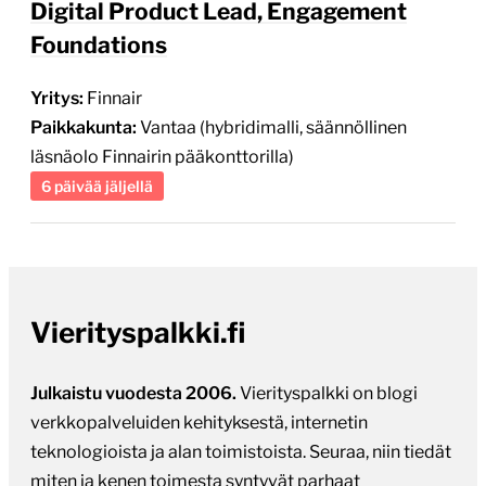
Digital Product Lead, Engagement
Foundations
Yritys:
Finnair
Paikkakunta:
Vantaa (hybridimalli, säännöllinen
läsnäolo Finnairin pääkonttorilla)
6 päivää jäljellä
Vierityspalkki.fi
Julkaistu vuodesta 2006.
Vierityspalkki on blogi
verkkopalveluiden kehityksestä, internetin
teknologioista ja alan toimistoista. Seuraa, niin tiedät
miten ja kenen toimesta syntyvät parhaat