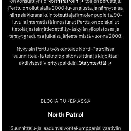
on konsulttiyhtiö
North Patrolin
toinen perustaja.
Perttu on ollut alalla 2000-luvun alusta, ja nähnyt alaa
niin asiakkaana kuin toteuttajafirmojen puolelta. 90-
luvulla internetistä innostunut Perttu on opiskellut
tietojärjestelmätiedettä Jyväskylän yliopistossa ja
tehnyt gradunsa julkaisujärjestelmistä vuonna 2008.
Nykyisin Perttu työskentelee North Patrolissa
suunnittelu- ja teknologiakonsulttina ja kirjoittaa
aktiivisesti Vierityspalkkiin.
Ota yhteyttä!
BLOGIA TUKEMASSA
North Patrol
Suunnittelu- ja laadunvalvontakumppanisi vaativiin