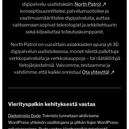
digipalvelu-uudistuksiin.
North Patrol
konseptisuunnittelee, palvelumuotoilee ja
vaatimusmäärittelee digipalveluita, auttaa
valitsemaan sopivat teknologiat ja arkkitehtuurin
sekä kilpailuttaa toteutuskumppanit.
North Patrol on vuosittain asiakkaiden apuna yli 30
digipalvelun uudistuksessa, monet näistä palkittuja
verkkopalveluita ja verkkokauppoja – tai räätälöityjä
tietojärjestelmiä. Valvomme, testaamme ja
vahdimme, että kaikki onnistuu!
Ota yhteyttä!
Vierityspalkin kehityksestä vastaa
Digitoimisto Dude
. Toimisto tunnetaan aktiivisena
WordPress-yhteisön osallistujana ja pitkän linjan WordPress-
erikoisosaajana. Dude vastaa Vierityspalkin teknisestä