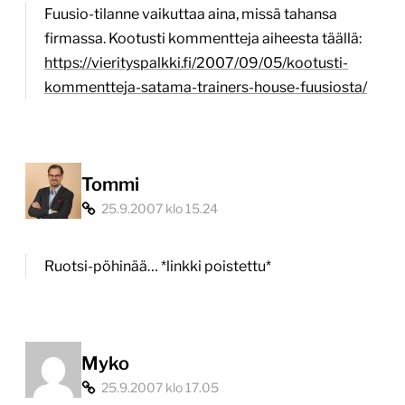
Fuusio-tilanne vaikuttaa aina, missä tahansa
firmassa. Kootusti kommentteja aiheesta täällä:
https://vierityspalkki.fi/2007/09/05/kootusti-
kommentteja-satama-trainers-house-fuusiosta/
Tommi
25.9.2007 klo 15.24
Ruotsi-pöhinää… *linkki poistettu*
Myko
25.9.2007 klo 17.05