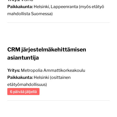
CRM järjestelmäkehittämisen
asiantuntija
Yritys:
Metropolia Ammattikorkeakoulu
Paikkakunta:
Helsinki (osittainen
etätyömahdollisuus)
6 päivää jäljellä
Digitaalisen markkinoinnin osaaja
Yritys:
Crema