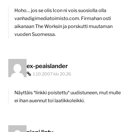
Hoho… jos se olis Icon ni vois suosiolla olla
vanhadigimediatoimisto.com. Firmahan osti
aikanaan The Worksin ja porskutti muutaman
vuoden Suomessa.
ex-peaislander
1.10.2007 klo 20.26
Näyttäis *linkki poistettu* uudistuneen, mut mulle
ei ihan auennut toi laatikkoleikki.