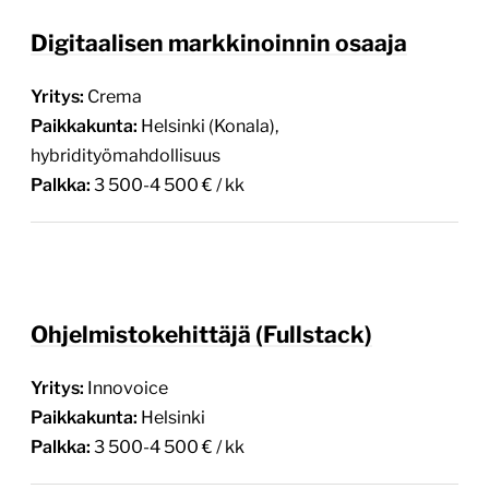
Paikkakunta:
Helsinki (Konala),
hybridityömahdollisuus
Palkka:
3 500-4 500 € / kk
Ohjelmistokehittäjä (Fullstack)
Yritys:
Innovoice
Paikkakunta:
Helsinki
Palkka:
3 500-4 500 € / kk
Backend-koodari