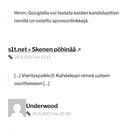
Hmm. Googlella voi testata keiden kandidaattien
nimillä on ostettu sponsorilinkkejä.
s1t.net » Skenen pöhinää
25.9.2007 klo 17.11
[…] Vierityspalkki.fi: Kahdeksan nimeä uuteen
osoitteeseen […]
Underwood
25.9.2007 klo 20.50