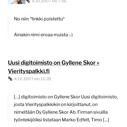
4.10.2007 klo 7.56
No niin: *linkki poistettu*
Ainakin nimi eroaa muista :-)
Uusi digitoimisto on Gyllene Skor «
Vierityspalkki.fi
4.10.2007 klo 10.28
[…] digitoimisto on Gyllene Skor Uusi digitoimisto,
josta Vierityspalkkikin on kirjoittanut, on
nimeltään Oy Gyllene Skor Ab. Firman sivuilla
työntekijöiksi listataan Marko Edfelt, Timo […]