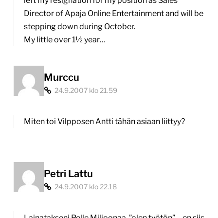
left my resignation for my position as Sales
Director of Apaja Online Entertainment and will be
stepping down during October.
My little over 1½ year…
Murccu
24.9.2007 klo 21.59
Miten toi Vilpposen Antti tähän asiaan liittyy?
Petri Lattu
24.9.2007 klo 22.18
Lainatakseni Pelle Miljoonaa, ”olen työtön” – en siis