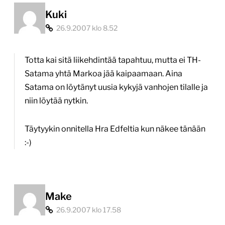
Kuki
26.9.2007 klo 8.52
Totta kai sitä liikehdintää tapahtuu, mutta ei TH-
Satama yhtä Markoa jää kaipaamaan. Aina
Satama on löytänyt uusia kykyjä vanhojen tilalle ja
niin löytää nytkin.
Täytyykin onnitella Hra Edfeltia kun näkee tänään
:-)
Make
26.9.2007 klo 17.58