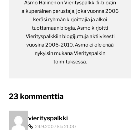
Asmo Halinen on Vierityspalkki.fi-blogin
alkuperäinen perustaja, joka vuonna 2006
keräsi ryhmän kirjoittajia ja alkoi
tuottamaan blogia. Asmo kirjoitti
Vierityspalkkiin blogijuttuja aktiivisesti
vuosina 2006-2010. Asmo ei ole enää
nykyisin mukana Vierityspalkin
toimituksessa.
on
23 kommenttia
“Kahdeksan
nimeä
vierityspalkki
24.9.2007 klo 21.00
uuteen