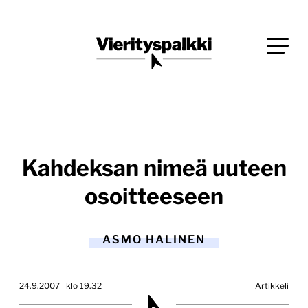
Siirry
Blogi verkkopalveluiden uudistajille ja kehittäjille
suoraan
Vierityspalkki.fi
sisältöön
Kahdeksan nimeä uuteen
osoitteeseen
ASMO HALINEN
24.9.2007 | klo 19.32
Artikkeli