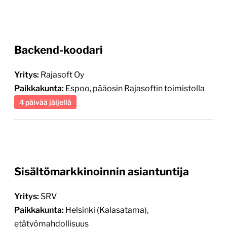
Yritys:
Rajasoft Oy
Paikkakunta:
Espoo, pääosin Rajasoftin toimistolla
4 päivää jäljellä
Sisältömarkkinoinnin asiantuntija
Yritys:
SRV
Paikkakunta:
Helsinki (Kalasatama),
etätyömahdollisuus
4 päivää jäljellä