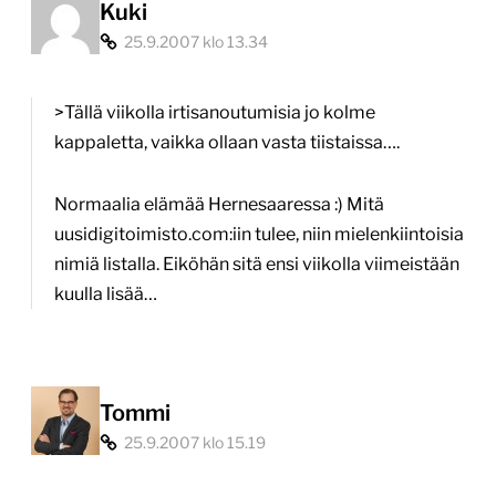
Kuki
25.9.2007 klo 13.34
>Tällä viikolla irtisanoutumisia jo kolme
kappaletta, vaikka ollaan vasta tiistaissa….
Normaalia elämää Hernesaaressa :) Mitä
uusidigitoimisto.com:iin tulee, niin mielenkiintoisia
nimiä listalla. Eiköhän sitä ensi viikolla viimeistään
kuulla lisää…
Tommi
25.9.2007 klo 15.19