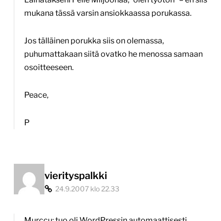
mukana tässä varsin ansiokkaassa porukassa.
Jos tälläinen porukka siis on olemassa,
puhumattakaan siitä ovatko he menossa samaan
osoitteeseen.
Peace,
P
vierityspalkki
24.9.2007 klo 22.33
Murccu: tuo oli WordPressin automaattisesti