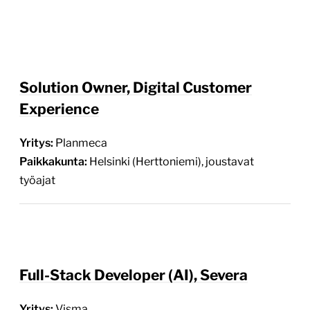
Solution Owner, Digital Customer
Experience
Yritys:
Planmeca
Paikkakunta:
Helsinki (Herttoniemi), joustavat
työajat
Full-Stack Developer (AI), Severa
Yritys:
Visma
Paikkakunta:
Helsinki, Lappeenranta (myös etätyö
mahdollista Suomessa)