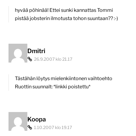
hyvää pöhinää! Ettei sunki kannattas Tommi
pistää jobsterin ilmotusta tohon suuntaan?? :-)
Dmitri
26.9.2007 klo 21.17
Tästähän löytys mielenkiintonen vaihtoehto
Ruottin suunnalt: *linkki poistettu*
Koopa
1.10.2007 klo 19.17