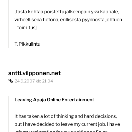
[tästä kohtaa poistettu jälkeenpäin yksi kappale,
virheellisenä tietona, erillisestä pyynnöstä johtuen
–toimitus]
T. Pikkulintu
antti.vilpponen.net
24.9.2007 klo 21.04
Leaving Apaja Online Entertainment
It has taken a lot of thinking and hard decisions,
but I have decided to leave my current job. I have