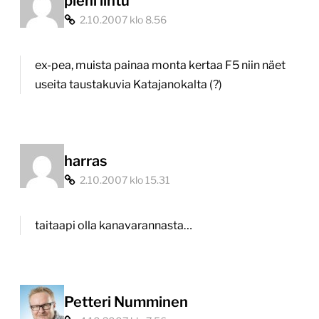
pieni lintu
2.10.2007 klo 8.56
ex-pea, muista painaa monta kertaa F5 niin näet
useita taustakuvia Katajanokalta (?)
harras
2.10.2007 klo 15.31
taitaapi olla kanavarannasta…
Petteri Numminen