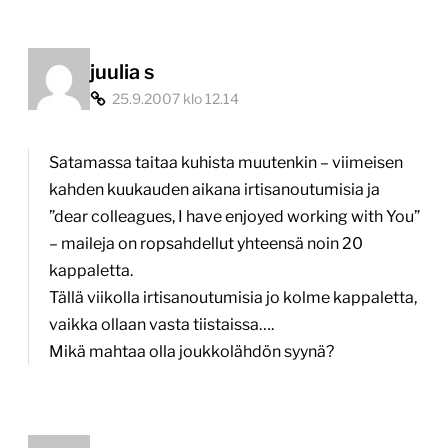
juulia s
25.9.2007 klo 12.14
Satamassa taitaa kuhista muutenkin – viimeisen
kahden kuukauden aikana irtisanoutumisia ja
”dear colleagues, I have enjoyed working with You”
– maileja on ropsahdellut yhteensä noin 20
kappaletta.
Tällä viikolla irtisanoutumisia jo kolme kappaletta,
vaikka ollaan vasta tiistaissa….
Mikä mahtaa olla joukkolähdön syynä?