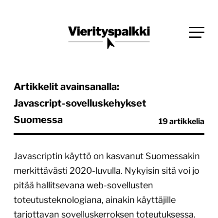
Siirry
Blogi verkkopalveluiden uudistajille ja kehittäjille
suoraan
Vierityspalkki.fi
sisältöön
Artikkelit avainsanalla:
Javascript-sovelluskehykset
Suomessa
19 artikkelia
Javascriptin käyttö on kasvanut Suomessakin
merkittävästi 2020-luvulla. Nykyisin sitä voi jo
pitää hallitsevana web-sovellusten
toteutusteknologiana, ainakin käyttäjille
tarjottavan sovelluskerroksen toteutuksessa.