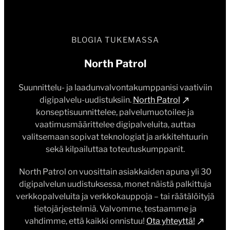
BLOGIA TUKEMASSA
North Patrol
Suunnittelu- ja laadunvalvontakumppanisi vaativiin
digipalvelu-uudistuksiin.
North Patrol
konseptisuunnittelee, palvelumuotoilee ja
vaatimusmäärittelee digipalveluita, auttaa
valitsemaan sopivat teknologiat ja arkkitehtuurin
sekä kilpailuttaa toteutuskumppanit.
North Patrol on vuosittain asiakkaiden apuna yli 30
digipalvelun uudistuksessa, monet näistä palkittuja
verkkopalveluita ja verkkokauppoja – tai räätälöityjä
tietojärjestelmiä. Valvomme, testaamme ja
vahdimme, että kaikki onnistuu!
Ota yhteyttä!