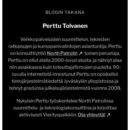
BLOGIN TAKANA
Perttu Tolvanen
Verkkopalveluiden suunnittelun, teknisten
ratkaisujen ja kumppanivalintojen asiantuntija. Perttu
on konsulttiyhtiö
North Patrolin
toinen perustaja.
Perttu on ollut alalla 2000-luvun alusta, ja nähnyt alaa
niin asiakkaana kuin toteuttajafirmojen puolelta. 90-
luvulla internetistä innostunut Perttu on opiskellut
tietojärjestelmätiedettä Jyväskylän yliopistossa ja
tehnyt gradunsa julkaisujärjestelmistä vuonna 2008.
Nykyisin Perttu työskentelee North Patrolissa
suunnittelu- ja teknologiakonsulttina ja kirjoittaa
aktiivisesti Vierityspalkkiin.
Ota yhteyttä!