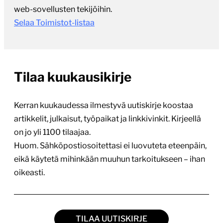
web-sovellusten tekijöihin.
Selaa Toimistot-listaa
Tilaa kuukausikirje
Kerran kuukaudessa ilmestyvä uutiskirje koostaa
artikkelit, julkaisut, työpaikat ja linkkivinkit. Kirjeellä
on jo yli 1100 tilaajaa.
Huom. Sähköpostiosoitettasi ei luovuteta eteenpäin,
eikä käytetä mihinkään muuhun tarkoitukseen – ihan
oikeasti.
TILAA UUTISKIRJE